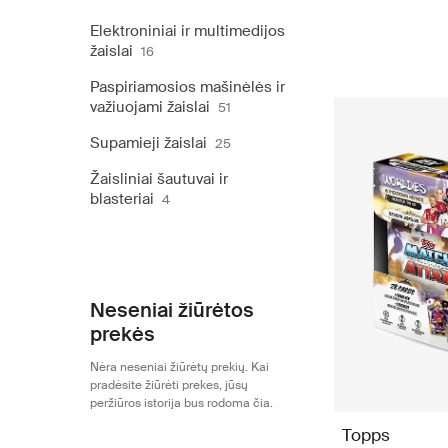
Elektroniniai ir multimedijos
žaislai
16
Paspiriamosios mašinėlės ir
važiuojami žaislai
51
Supamieji žaislai
25
Žaisliniai šautuvai ir
blasteriai
4
Neseniai žiūrėtos
prekės
Nėra neseniai žiūrėtų prekių. Kai
pradėsite žiūrėti prekes, jūsų
peržiūros istorija bus rodoma čia.
Topps