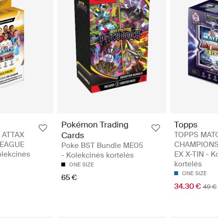
Pokémon Trading
Topps
 ATTAX
Cards
TOPPS MAT
LEAGUE
CHAMPIONS
Poke BST Bundle ME05
lekcinės
EX X-TIN - K
- Kolekcinės kortelės
kortelės
ONE SIZE
ONE SIZE
65 €
34.30 €
49 €