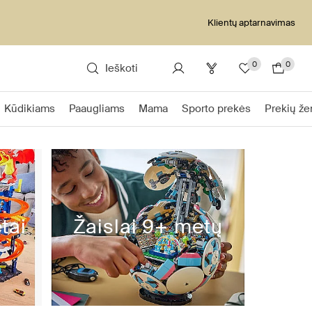
Klientų aptarnavimas
0
0
Ieškoti
Kūdikiams
Paaugliams
Mama
Sporto prekės
Prekių že
tai
Žaislai 9+ metų