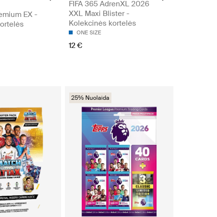
FIFA 365 AdrenXL 2026
XXL Maxi Blister -
emium EX -
Kolekcinės kortelės
ortelės
ONE SIZE
12 €
25% Nuolaida