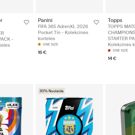
r
Panini
Topps
FIFA 365 AdrenXL 2026
TOPPS MAT
Pocket Tin - Kolekcinės
CHAMPIONS
ER
kortelės
STARTER PA
ACK -
Kolekcinės k
telės
ONE SIZE
ONE SIZE
16 €
14 €
30% Nuolaida