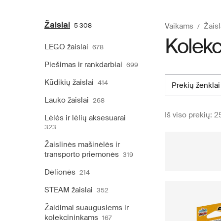
Žaislai
5 308
Vaikams
Žaisl
Kolekc
LEGO žaislai
678
Piešimas ir rankdarbiai
699
Kūdikių žaislai
414
prekių ženklai
Lauko žaislai
268
Iš viso prekių: 2
Lėlės ir lėlių aksesuarai
323
Žaislinės mašinėlės ir
transporto priemonės
319
Dėlionės
214
STEAM žaislai
352
Žaidimai suaugusiems ir
kolekcininkams
167