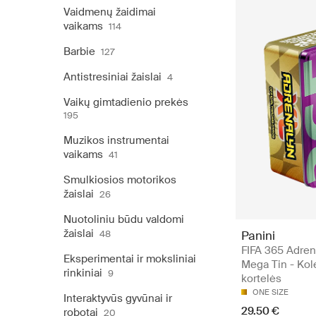
Vaidmenų žaidimai
vaikams
114
Barbie
127
Antistresiniai žaislai
4
Vaikų gimtadienio prekės
195
Muzikos instrumentai
vaikams
41
Smulkiosios motorikos
žaislai
26
Nuotoliniu būdu valdomi
žaislai
48
Panini
FIFA 365 Adre
Eksperimentai ir moksliniai
Mega Tin - Kol
rinkiniai
9
kortelės
ONE SIZE
Interaktyvūs gyvūnai ir
29.50 €
robotai
20