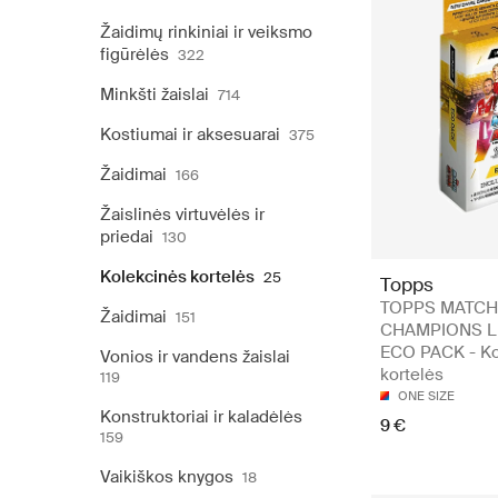
Žaidimų rinkiniai ir veiksmo
figūrėlės
322
Minkšti žaislai
714
Kostiumai ir aksesuarai
375
Žaidimai
166
Žaislinės virtuvėlės ir
priedai
130
Kolekcinės kortelės
25
Topps
TOPPS MATCH
Žaidimai
151
CHAMPIONS 
ECO PACK - Ko
Vonios ir vandens žaislai
kortelės
119
ONE SIZE
Konstruktoriai ir kaladėlės
9 €
159
Vaikiškos knygos
18