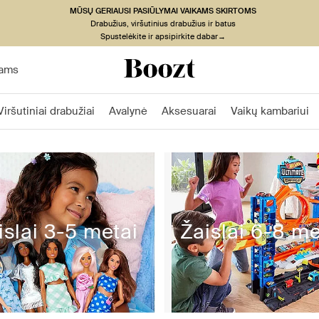
MŪSŲ GERIAUSI PASIŪLYMAI VAIKAMS SKIRTOMS
Drabužius, viršutinius drabužius ir batus
Spustelėkite ir apsipirkite dabar→
ams
Viršutiniai drabužiai
Avalynė
Aksesuarai
Vaikų kambariui
islai 3-5 metai
Žaislai 6-8 me