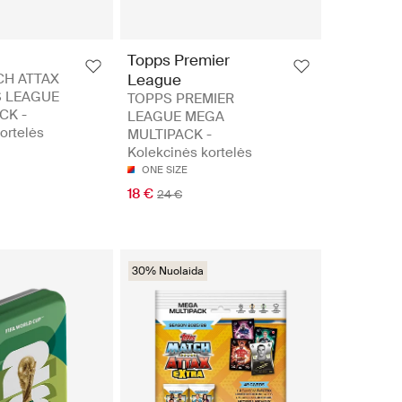
Topps Premier
CH ATTAX
League
 LEAGUE
TOPPS PREMIER
CK -
LEAGUE MEGA
ortelės
MULTIPACK -
Kolekcinės kortelės
ONE SIZE
18 €
24 €
30% Nuolaida