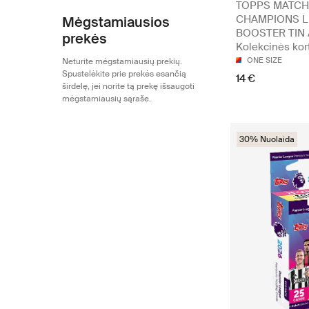
TOPPS MATCH
CHAMPIONS 
Mėgstamiausios
BOOSTER TIN 
prekės
Kolekcinės kor
ONE SIZE
Neturite mėgstamiausių prekių.
Spustelėkite prie prekės esančią
14 €
širdelę, jei norite tą prekę išsaugoti
mėgstamiausių sąraše.
30% Nuolaida