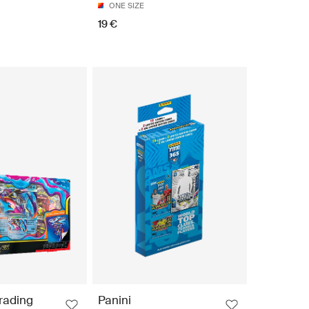
ONE SIZE
19 €
rading
Panini