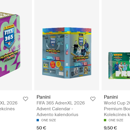
Panini
Panini
nXL 2026
FIFA 365 AdrenXL 2026
World Cup 
ekcinės
Advent Calendar -
Premium Boo
Advento kalendorius
Kolekcinės k
ONE SIZE
ONE SIZE
50 €
9.50 €