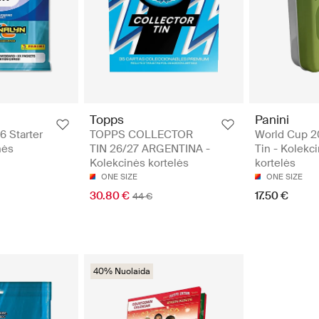
Topps
Panini
 Starter
TOPPS COLLECTOR
World Cup 2
nės
TIN 26/27 ARGENTINA -
Tin - Kolekc
Kolekcinės kortelės
kortelės
ONE SIZE
ONE SIZE
30.80 €
17.50 €
44 €
40% Nuolaida