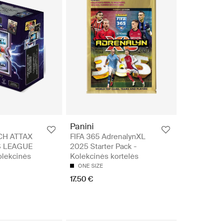
Panini
CH ATTAX
FIFA 365 AdrenalynXL
 LEAGUE
2025 Starter Pack -
olekcinės
Kolekcinės kortelės
ONE SIZE
17.50 €