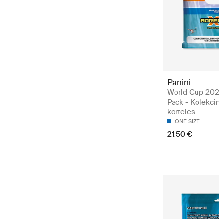
Panini
World Cup 2026
Pack - Kolekci
kortelės
ONE SIZE
21.50 €