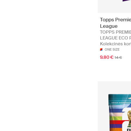
Topps Premie
League
TOPPS PREMI
LEAGUE ECO P
Kolekcinės kor
ONE SIZE
9.80 €
14 €