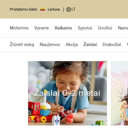
Pristatymo šalis:
Lietuva
LT
Moterims
Vyrams
Vaikams
Sportui
Grožiui
Nam
Žiūrėti viską
Naujienos
Akcija
Žaislai
Drabužiai
Žaislai 0-2 metai
Ža