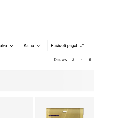
palva
kaina
rūšiuoti pagal
Display:
3
4
5