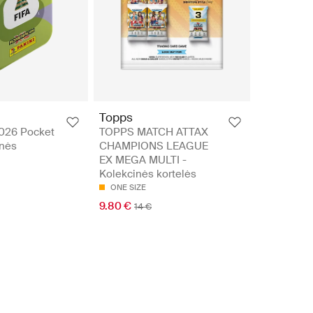
Topps
026 Pocket
TOPPS MATCH ATTAX
inės
CHAMPIONS LEAGUE
EX MEGA MULTI -
Kolekcinės kortelės
ONE SIZE
9.80 €
14 €