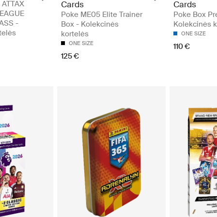
 ATTAX
Cards
Cards
LEAGUE
Poke ME05 Elite Trainer
Poke Box Pr
ASS -
Box - Kolekcinės
Kolekcinės k
telės
kortelės
ONE SIZE
ONE SIZE
110 €
125 €