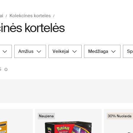
ai
Kolekcinės kortelės
inės kortelės
amžius
veikėjai
medžiaga
s
5
Naujiena
30% Nuolaida