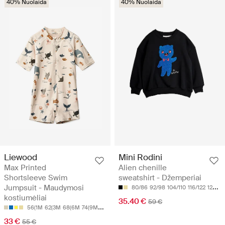
40% Nuolaida
40% Nuolaida
Liewood
Mini Rodini
Max Printed
Alien chenille
Shortsleeve Swim
sweatshirt - Džemperiai
Jumpsuit - Maudymosi
80/86
92/98
104/110
116/122
128/134
kostiumėliai
35.40 €
59 €
56(1M
62(3M
68(6M
74(9M
80(1Y
33 €
55 €