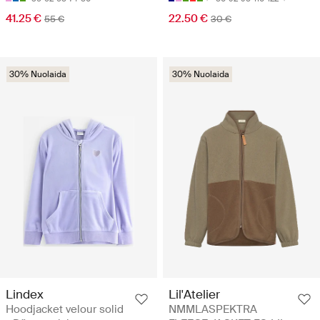
41.25 €
22.50 €
55 €
30 €
30% Nuolaida
30% Nuolaida
Lindex
Lil'Atelier
Hoodjacket velour solid
NMMLASPEKTRA