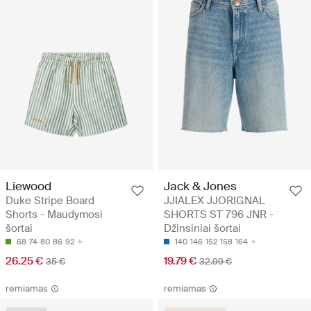
Liewood
Jack & Jones
Duke Stripe Board
JJIALEX JJORIGNAL
Shorts - Maudymosi
SHORTS ST 796 JNR -
šortai
Džinsiniai šortai
68
74
80
86
92
140
146
152
158
164
26.25 €
19.79 €
35 €
32.99 €
remiamas
remiamas