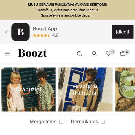
MŪSŲ GERIAUSI PASIŪLYMAI VAIKAMS SKIRTOMS
Drabužius, viršutinius drabužius ir batus
Spustelėkite ir apsipirkite dabar→
Boozt App
įdiegti
4.6
0
0
Viršutiniai
Drabužiai
A
drabužiai
Mergaitėms
Berniukams