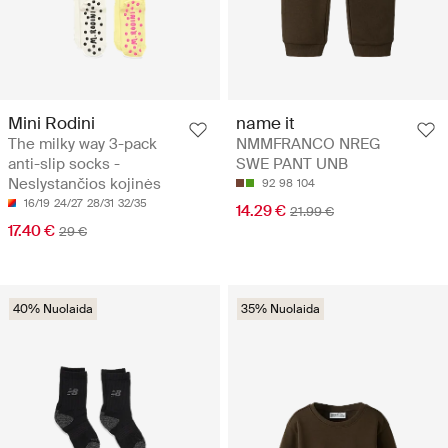
Mini Rodini
name it
The milky way 3-pack
NMMFRANCO NREG
anti-slip socks -
SWE PANT UNB
Neslystančios kojinės
92
98
104
16/19
24/27
28/31
32/35
14.29 €
21.99 €
17.40 €
29 €
40% Nuolaida
35% Nuolaida