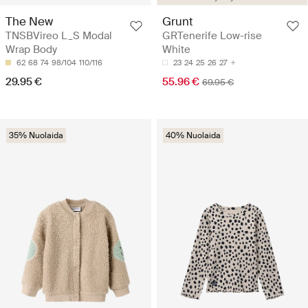
The New
Grunt
TNSBVireo L_S Modal
GRTenerife Low-rise
Wrap Body
White
62
68
74
98/104
110/116
23
24
25
26
27
29.95 €
55.96 €
69.95 €
35% Nuolaida
40% Nuolaida