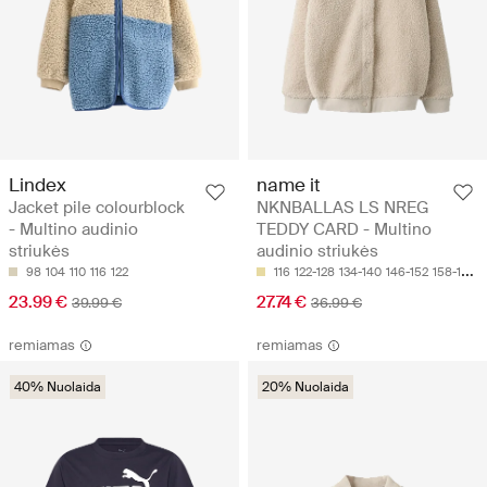
Lindex
name it
Jacket pile colourblock
NKNBALLAS LS NREG
- Multino audinio
TEDDY CARD - Multino
striukės
audinio striukės
98
104
110
116
122
116
122-128
134-140
146-152
158-164
23.99 €
27.74 €
39.99 €
36.99 €
remiamas
remiamas
40% Nuolaida
20% Nuolaida