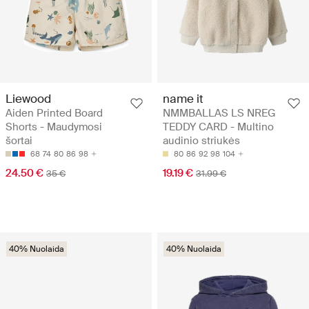
Liewood
name it
Aiden Printed Board
NMMBALLAS LS NREG
Shorts - Maudymosi
TEDDY CARD - Multino
šortai
audinio striukės
68
74
80
86
98
80
86
92
98
104
24.50 €
19.19 €
35 €
31.99 €
40% Nuolaida
40% Nuolaida