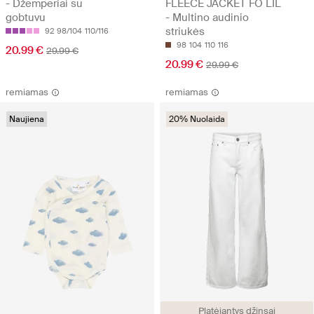
- Džemperiai su
FLEECE JACKET FO LIL
gobtuvu
- Multino audinio
striukės
92
98/104
110/116
98
104
110
116
20.99 €
29.99 €
20.99 €
29.99 €
remiamas
remiamas
Naujiena
20% Nuolaida
Platėjantys džinsai