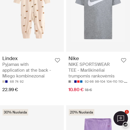
Lindex
Nike
Pyjamas with
NIKE SPORTSWEAR
application at the back -
TEE - Marškinėliai
Miego kombinezonai
trumpomis rankovėmis
68
74
92
92-98
98-104
104-110
110-116
22.99 €
10.80 €
18 €
30% Nuolaida
20% Nuolaida
1
−