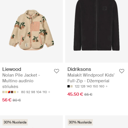
Liewood
Didriksons
Nolan Pile Jacket -
Malakit Windproof Kids'
Multino audinio
Full-Zip - Džemperiai
striukės
122
128
140
150
160
80
92
98
104
110
45.50 €
65 €
56 €
80 €
30% Nuolaida
30% Nuolaida