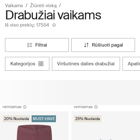
Vaikams
Žiūrėti viską
Drabužiai vaikams
Iš viso prekių: 17554
filtrai
rūšiuoti pagal
kategorijos
viršutinės dalies drabužiai
apat
remiamas
remiamas
20% Nuolaida
MUST-HAVE
25% Nuolaida