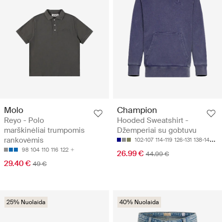
Molo
Champion
Reyo - Polo
Hooded Sweatshirt -
marškinėliai trumpomis
Džemperiai su gobtuvu
rankovėmis
102-107
114-119
126-131
138-143
15
98
104
110
116
122
26.99 €
44.99 €
29.40 €
49 €
25% Nuolaida
40% Nuolaida