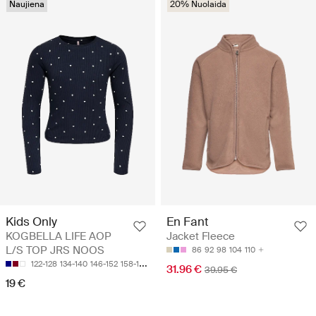
Naujiena
20% Nuolaida
Kids Only
En Fant
KOGBELLA LIFE AOP
Jacket Fleece
L/S TOP JRS NOOS
86
92
98
104
110
122-128
134-140
146-152
158-164
31.96 €
39.95 €
19 €