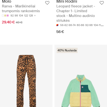
Molo
Mini Rodini
Ranva - Marškinėliai
Leopard fleece jacket -
trumpomis rankovėmis
Chapter 1- Limited
stock - Multino audinio
92
98
104
122
128
striukės
29.40 €
49 €
56-62
68-74
80-86
92-98
104-110
56 €
40% Nuolaida