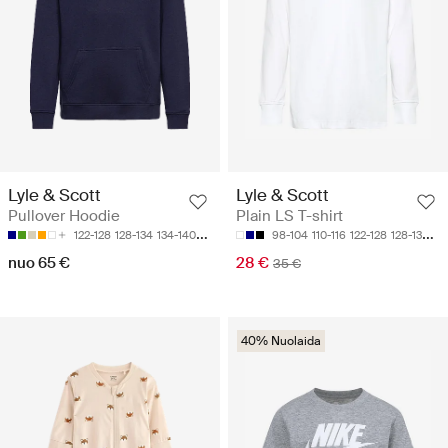
Lyle & Scott
Lyle & Scott
Pullover Hoodie
Plain LS T-shirt
122-128
128-134
134-140
140-146
152-158
98-104
110-116
122-128
128-134
13
nuo 65 €
28 €
35 €
40% Nuolaida