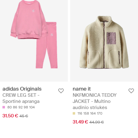
adidas Originals
name it
CREW LEG SET -
NKFMONICA TEDDY
Sportinė apranga
JACKET - Multino
audinio striukės
80
86
92
98
104
116
158
164
170
31.50 €
45 €
31.49 €
44.99 €