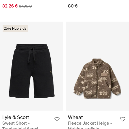
32.26 €
80 €
37.95 €
25% Nuolaida
Lyle & Scott
Wheat
Sweat Short -
Fleece Jacket Helge -
Treninginiai šortai
Multino audinio