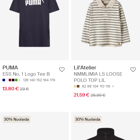
PUMA
Lil'Atelier
ESS No. 1 Logo Tee B
NMMLIMIA LS LOOSE
POLO TOP LIL
128
140
152
164
176
92
98
104
110
116
13.80 €
23 €
21.59 €
26.99 €
30% Nuolaida
30% Nuolaida