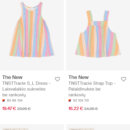
The New
The New
TNSTTracie S_L Dress -
TNSTTracie Strap Top -
Laisvalaikio suknelės
Palaidinukės be
be rankovių
rankovių
80
86
104
92
104
110
19.47 €
16.22 €
29.95 €
24.95 €