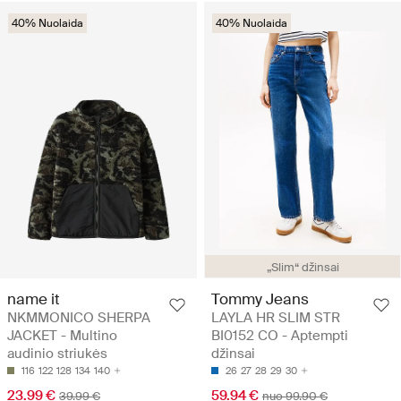
40% Nuolaida
40% Nuolaida
„Slim“ džinsai
name it
Tommy Jeans
NKMMONICO SHERPA
LAYLA HR SLIM STR
JACKET - Multino
BI0152 CO - Aptempti
audinio striukės
džinsai
116
122
128
134
140
26
27
28
29
30
23.99 €
59.94 €
39.99 €
nuo 99.90 €