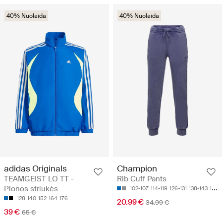
40% Nuolaida
40% Nuolaida
adidas Originals
Champion
TEAMGEIST LO TT -
Rib Cuff Pants
Plonos striukės
102-107
114-119
126-131
138-143
150-155
128
140
152
164
176
20.99 €
34.99 €
39 €
65 €