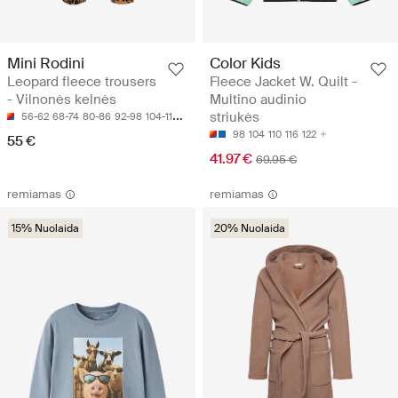
Mini Rodini
Color Kids
Leopard fleece trousers
Fleece Jacket W. Quilt -
- Vilnonės kelnės
Multino audinio
striukės
56-62
68-74
80-86
92-98
104-110
98
104
110
116
122
55 €
41.97 €
69.95 €
remiamas
remiamas
15% Nuolaida
20% Nuolaida