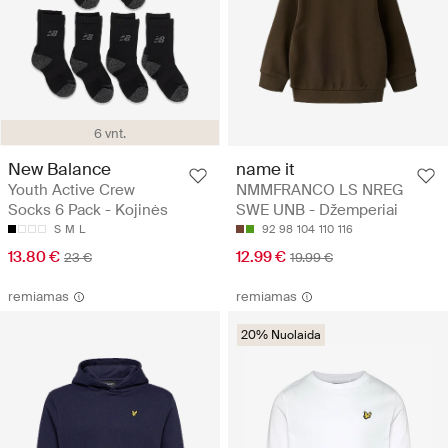
6 vnt.
New Balance
name it
Youth Active Crew
NMMFRANCO LS NREG
Socks 6 Pack - Kojinės
SWE UNB - Džemperiai
S
M
L
92
98
104
110
116
13.80 €
12.99 €
23 €
19.99 €
remiamas
remiamas
20% Nuolaida