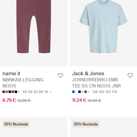
name it
Jack & Jones
NBNKAB LEGGING
JORNORREBRO EMB
NOOS
TEE SS CN NOOS JNR
50
56
62
68
74
128
140
152
176
8.79 €
11.24 €
10.99 €
14.99 €
35% Nuolaida
35% Nuolaida