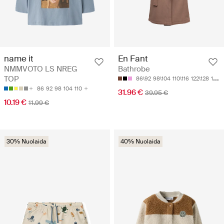
name it
En Fant
NMMVOTO LS NREG
Bathrobe
TOP
86\92
98\104
110\116
122\128
134\140
86
92
98
104
110
31.96 €
39.95 €
10.19 €
11.99 €
30% Nuolaida
40% Nuolaida