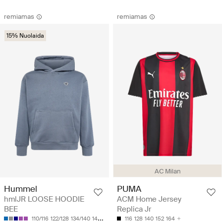
remiamas
remiamas
15% Nuolaida
AC Milan
Hummel
PUMA
hmlJR LOOSE HOODIE
ACM Home Jersey
BEE
Replica Jr
110/116
122/128
134/140
146/152
158/164
116
128
140
152
164