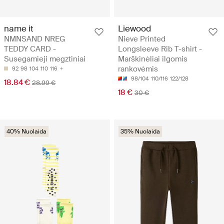
name it
Liewood
NMNSAND NREG
Nieve Printed
TEDDY CARD -
Longsleeve Rib T-shirt -
Susegamieji megztiniai
Marškinėliai ilgomis
rankovėmis
92
98
104
110
116
98/104
110/116
122/128
18.84 €
28.99 €
18 €
30 €
40% Nuolaida
35% Nuolaida