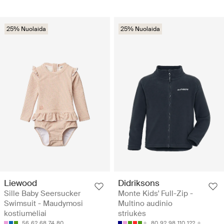
25% Nuolaida
25% Nuolaida
Liewood
Didriksons
Sille Baby Seersucker
Monte Kids' Full-Zip -
Swimsuit - Maudymosi
Multino audinio
kostiumėliai
striukės
56
62
68
74
80
80
92
98
110
122