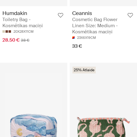
Humdakin
Ceannis
Toiletry Bag -
Cosmetic Bag Flower
Kosmētikas maciņi
Linen Size: Medium -
Kosmētikas maciņi
20X28X11CM
23X6X19CM
28.50 €
38 €
33 €
25% Atlaide