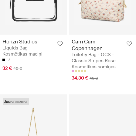
Horizn Studios
Cam Cam
Liquids Bag -
Copenhagen
Kosmētikas maciņi
Toiletry Bag - OCS -
13
Classic Stripes Rose -
Kosmētikas somiņas
32 €
40 €
34.30 €
49 €
Jauna sezona