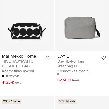
Marimekko Home
DAY ET
TIISE RÄSYMATTO
Day RE-No Rain
COSMETIC BAG -
Washbag M -
Kosmētikas maciņi
Kosmētikas maciņi
18X9X7CM
32.50 €
65 €
41.25 €
55 €
20% Atlaide
40% Atlaide