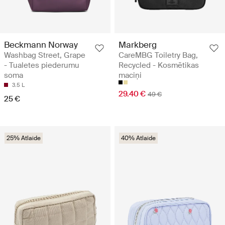
Beckmann Norway
Markberg
Washbag Street, Grape
CareMBG Toiletry Bag,
- Tualetes piederumu
Recycled - Kosmētikas
soma
maciņi
3.5 L
29.40 €
49 €
25 €
25% Atlaide
40% Atlaide