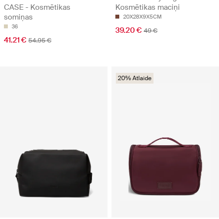
CASE - Kosmētikas
Kosmētikas maciņi
somiņas
20X28X9X5CM
36
39.20 €
49 €
41.21 €
54.95 €
20% Atlaide