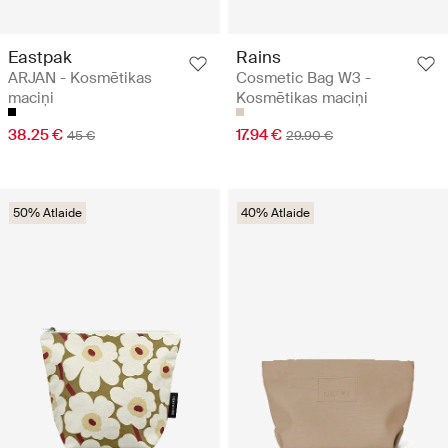
Eastpak
Rains
ARJAN - Kosmētikas
Cosmetic Bag W3 -
maciņi
Kosmētikas maciņi
38.25 €
17.94 €
45 €
29.90 €
50% Atlaide
40% Atlaide