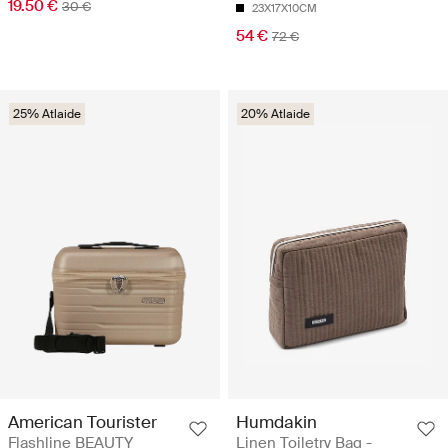
19.50 €
30 €
23X17X10CM
54 €
72 €
25% Atlaide
20% Atlaide
American Tourister
Humdakin
Flashline BEAUTY
Linen Toiletry Bag -