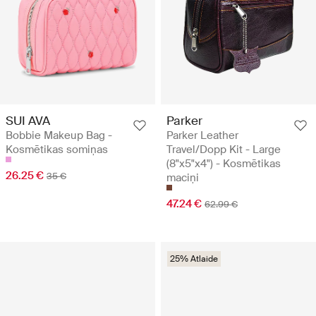
SUI AVA
Parker
Bobbie Makeup Bag -
Parker Leather
Kosmētikas somiņas
Travel/Dopp Kit - Large
(8"x5"x4") - Kosmētikas
26.25 €
35 €
maciņi
47.24 €
62.99 €
25% Atlaide