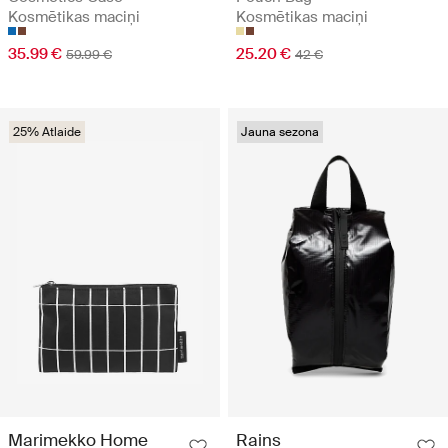
Kosmētikas maciņi
Kosmētikas maciņi
35.99 €
25.20 €
59.99 €
42 €
25% Atlaide
Jauna sezona
Marimekko Home
Rains