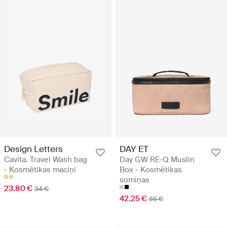
Design Letters
DAY ET
Cavita. Travel Wash bag
Day GW RE-Q Muslin
- Kosmētikas maciņi
Box - Kosmētikas
somiņas
23.80 €
34 €
42.25 €
65 €