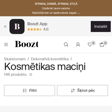
ATPAKAĻ DARBĀ, ATPAKAĻ STILĀ
Uzsāciet jauno sezonu
Noklikšķiniet un iepērcieties tagad →
Boozt App
instalēt
4.6
0
0
Skaistumam
Dekoratīvā kosmētika
Kosmētikas maciņi
146 produktu
filtri
šķirot pēc