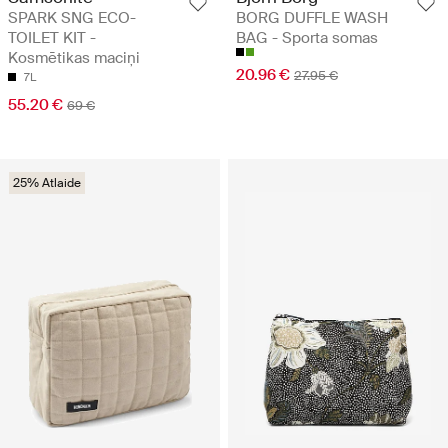
SPARK SNG ECO-
BORG DUFFLE WASH
TOILET KIT -
BAG - Sporta somas
Kosmētikas maciņi
20.96 €
27.95 €
7L
55.20 €
69 €
25% Atlaide