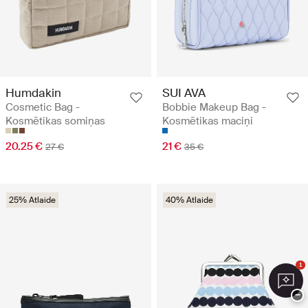
Humdakin
SUI AVA
Cosmetic Bag -
Bobbie Makeup Bag -
Kosmētikas somiņas
Kosmētikas maciņi
20.25 €
21 €
27 €
35 €
25% Atlaide
40% Atlaide
1
−