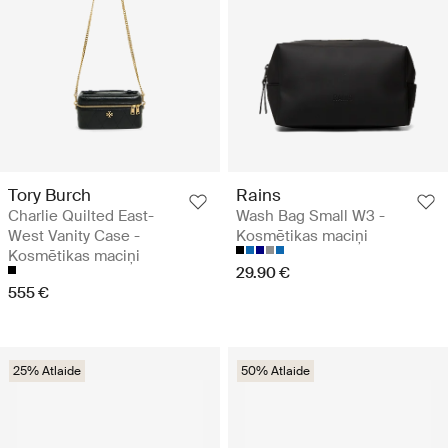
Tory Burch
Rains
Charlie Quilted East-
Wash Bag Small W3 -
West Vanity Case -
Kosmētikas maciņi
Kosmētikas maciņi
29.90 €
555 €
25% Atlaide
50% Atlaide