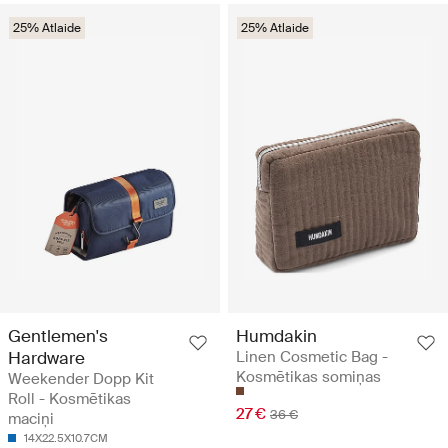
25% Atlaide
25% Atlaide
Gentlemen's
Humdakin
Hardware
Linen Cosmetic Bag -
Kosmētikas somiņas
Weekender Dopp Kit
Roll - Kosmētikas
27 €
36 €
maciņi
14X22.5X10.7CM