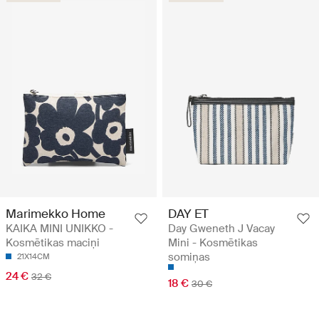
Marimekko Home
DAY ET
KAIKA MINI UNIKKO -
Day Gweneth J Vacay
Kosmētikas maciņi
Mini - Kosmētikas
somiņas
21X14CM
24 €
32 €
18 €
30 €