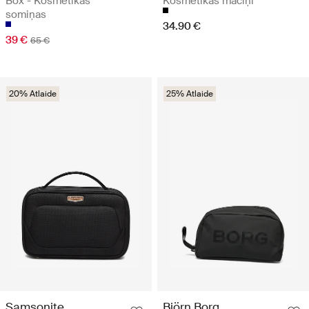
Box - Kosmētikas
Kosmētikas maciņi
somiņas
34.90 €
39 €
65 €
20% Atlaide
25% Atlaide
Samsonite
Björn Borg