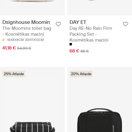
Dsignhouse Moomin
DAY ET
The Moomins toilet bag
Day RE-No Rain Firm
- Kosmētikas maciņi
Packing Set -
Kosmētikas maciņi
16X8X8CM
30X11X10CM
41.18 €
54.90 €
68 €
85 €
25% Atlaide
20% Atlaide