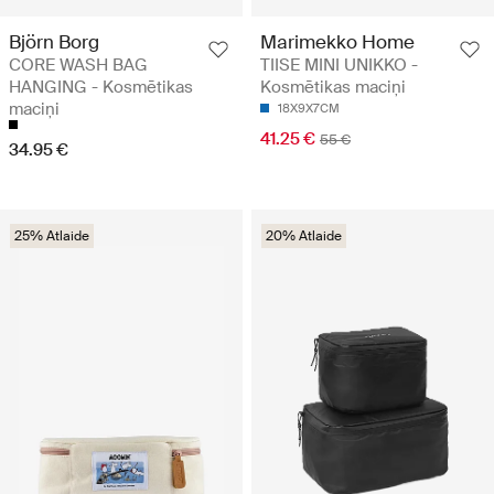
Björn Borg
Marimekko Home
CORE WASH BAG
TIISE MINI UNIKKO -
HANGING - Kosmētikas
Kosmētikas maciņi
maciņi
18X9X7CM
41.25 €
55 €
34.95 €
25% Atlaide
20% Atlaide