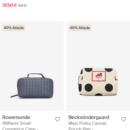
37.50 €
50 €
40% Atlaide
40% Atlaide
Rosemunde
Becksöndergaard
RBRemi Small
Maxi Polka Canvas
Cosmetics Case -
Pouch Bag -