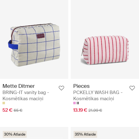
Mette Ditmer
Pieces
BRING-IT vanity bag -
PCKELLY WASH BAG -
Kosmētikas maciņi
Kosmētikas maciņi
52 €
13.19 €
65 €
21.99 €
30% Atlaide
35% Atlaide