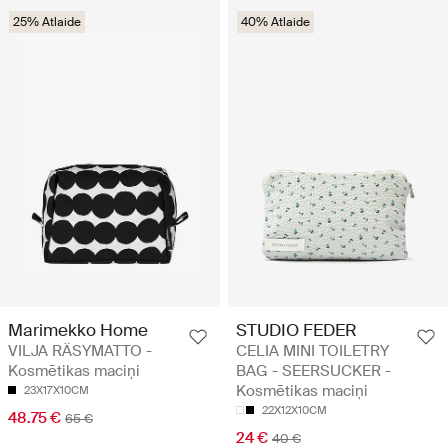
25% Atlaide
40% Atlaide
Marimekko Home
STUDIO FEDER
VILJA RÄSYMATTO -
CELIA MINI TOILETRY
Kosmētikas maciņi
BAG - SEERSUCKER -
Kosmētikas maciņi
23X17X10CM
22X12X10CM
48.75 €
65 €
24 €
40 €