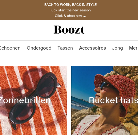
BACK TO WORK, BACK IN STYLE
Kick start the new season
Click & shop now →
Schoenen
Ondergoed
Tassen
Accessoires
Jong
Mer
Zonnebrillen
Bucket hat