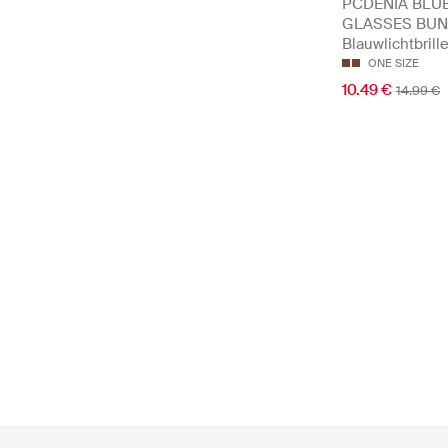
PCDENIA BLUE
GLASSES BUN
Blauwlichtbrill
ONE SIZE
10.49 €
14.99 €