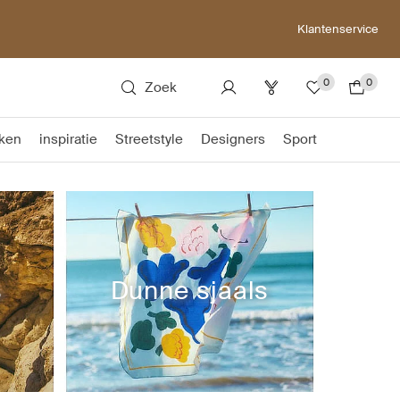
Klantenservice
0
0
Zoek
ken
inspiratie
Streetstyle
Designers
Sport
s
Dunne sjaals