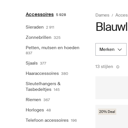
Accessoires
5 928
Dames
Acces
Blauwl
Sieraden
2 911
Zonnebrillen
325
Petten, mutsen en hoeden
merken
837
Sjaals
377
13 stijlen
Haaraccessoires
380
Sleutelhangers &
Tasbedeltjes
145
Riemen
367
Horloges
48
20% Deal
Telefoon accessoires
196