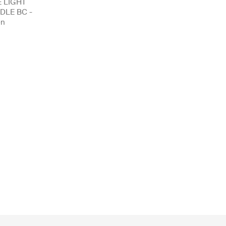
 LIGHT
DLE BC -
en