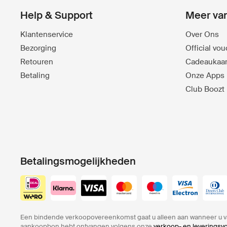
Help & Support
Meer va
Klantenservice
Over Ons
Bezorging
Official vo
Retouren
Cadeaukaar
Betaling
Onze Apps
Club Boozt
Betalingsmogelijkheden
Een bindende verkoopovereenkomst gaat u alleen aan wanneer u v
aankoopbon hebt ontvangen volgens onze
verkoop- en leverings