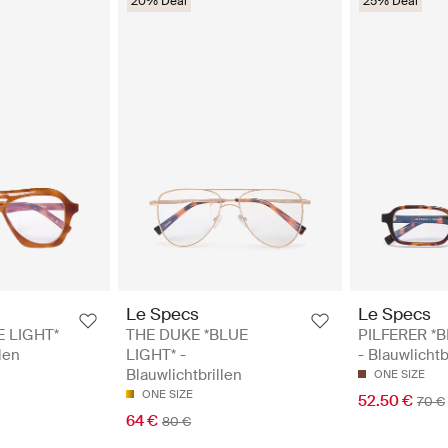
20% Deal
25% Deal
Le Specs
Le Specs
E LIGHT*
THE DUKE *BLUE
PILFERER *B
llen
LIGHT* -
- Blauwlichtb
Blauwlichtbrillen
ONE SIZE
ONE SIZE
52.50 €
70 €
64 €
80 €