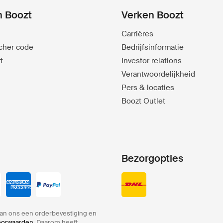
n Boozt
Verken Boozt
Carrières
ucher code
Bedrijfsinformatie
t
Investor relations
Verantwoordelijkheid
Pers & locaties
Boozt Outlet
Bezorgopties
an ons een orderbevestiging en
voorwaarden
. Daarom heeft