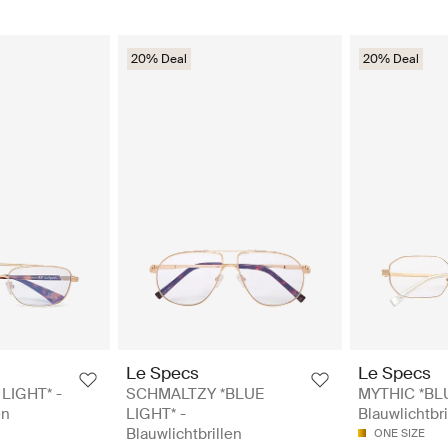
20% Deal
20% Deal
Le Specs
Le Specs
 LIGHT* -
SCHMALTZY *BLUE
MYTHIC *BLU
en
LIGHT* -
Blauwlichtbri
Blauwlichtbrillen
ONE SIZE