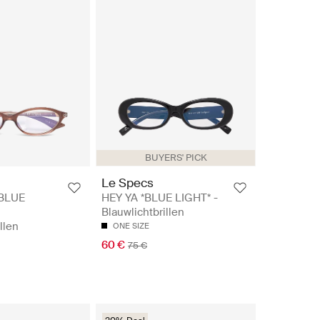
BUYERS' PICK
Le Specs
BLUE
HEY YA *BLUE LIGHT* -
Blauwlichtbrillen
llen
ONE SIZE
60 €
75 €