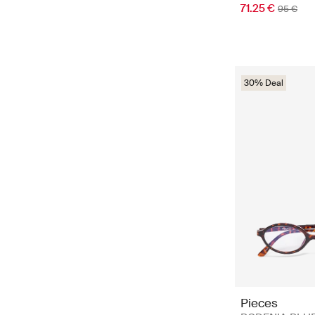
71.25 €
95 €
30% Deal
Pieces