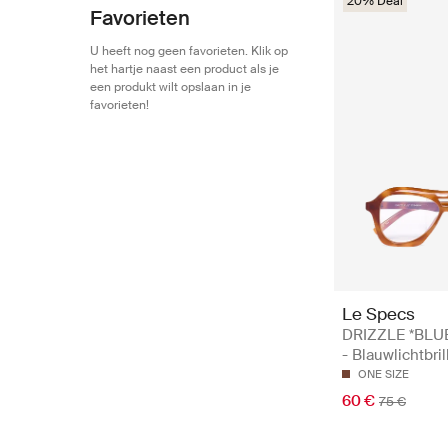
20% Deal
Favorieten
U heeft nog geen favorieten. Klik op
het hartje naast een product als je
een produkt wilt opslaan in je
favorieten!
Le Specs
DRIZZLE *BLU
- Blauwlichtbri
ONE SIZE
60 €
75 €