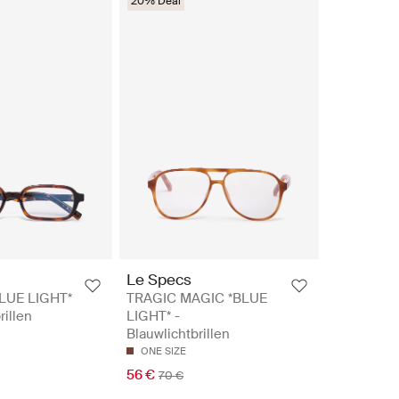
20% Deal
Le Specs
LUE LIGHT*
TRAGIC MAGIC *BLUE
rillen
LIGHT* -
Blauwlichtbrillen
ONE SIZE
56 €
70 €