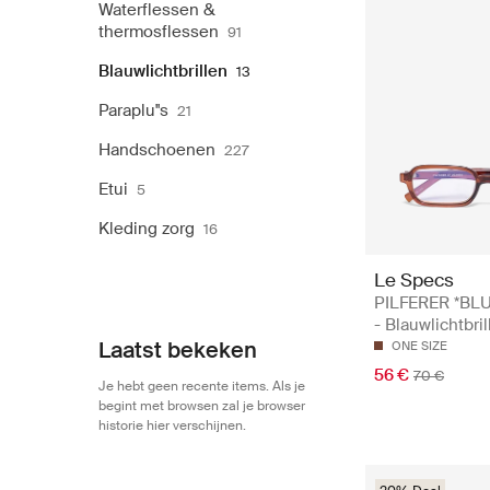
Waterflessen &
thermosflessen
91
Blauwlichtbrillen
13
Paraplu''s
21
Handschoenen
227
Etui
5
Kleding zorg
16
Le Specs
PILFERER *BLU
- Blauwlichtbri
Laatst bekeken
ONE SIZE
56 €
70 €
Je hebt geen recente items. Als je
begint met browsen zal je browser
historie hier verschijnen.