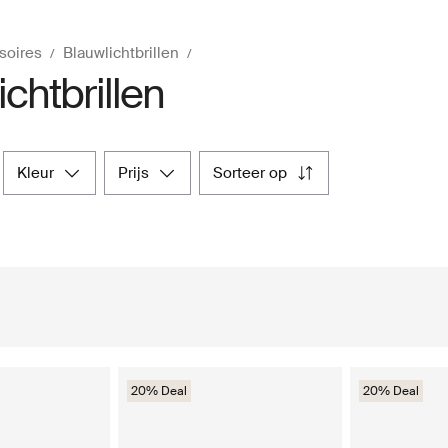
soires
Blauwlichtbrillen
ichtbrillen
kleur
prijs
sorteer op
20% Deal
20% Deal