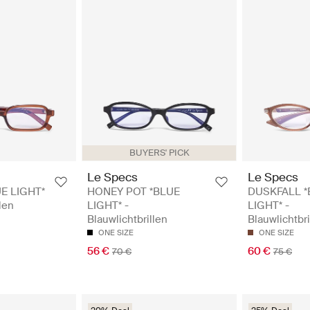
BUYERS' PICK
Le Specs
Le Specs
E LIGHT*
HONEY POT *BLUE
DUSKFALL *
llen
LIGHT* -
LIGHT* -
Blauwlichtbrillen
Blauwlichtbri
ONE SIZE
ONE SIZE
56 €
60 €
70 €
75 €