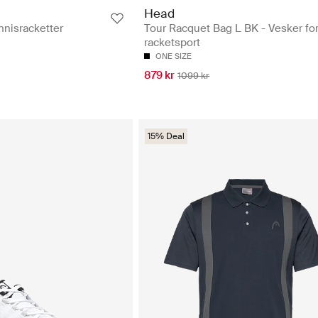
Head
nisracketter
Tour Racquet Bag L BK - Vesker fo
racketsport
ONE SIZE
879 kr
1099 kr
15% Deal