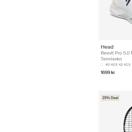
Head
Revolt Pro 5.
Tennissko
40
40.5
42
42.5
1699 kr
25% Deal