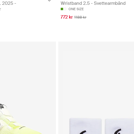
L 2025 -
Wristband 2.5 - Svettearmbånd
r
ONE SIZE
772 kr
1188 kr