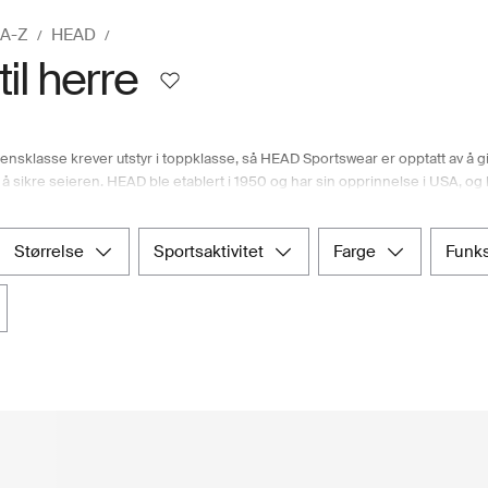
 A-Z
HEAD
il herre
ensklasse krever utstyr i toppklasse, så HEAD Sportswear er opptatt av å gi
å sikre seieren. HEAD ble etablert i 1950 og har sin opprinnelse i USA, og h
ær skreddersydd for menn. HEAD-merket tilbyr et omfattende utvalg av utst
r. For mannlige idrettsutøvere og spillere som ønsker det aller beste, tilb
-klær som er designet spesielt for menn, og som passer for personer på al
størrelse
sportsaktivitet
farge
funk