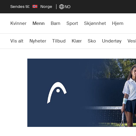
Sendes til:
Norge
NO
Kvinner
Menn
Barn
Sport
Skjønnhet
Hjem
Vis alt
Nyheter
Tilbud
Klær
Sko
Undertøy
Ves