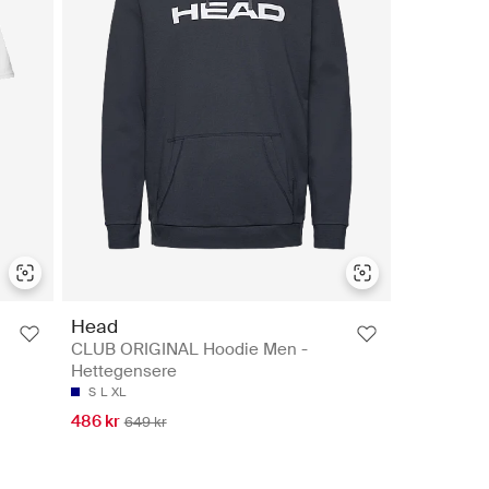
Head
CLUB ORIGINAL Hoodie Men -
Hettegensere
S
L
XL
486 kr
649 kr