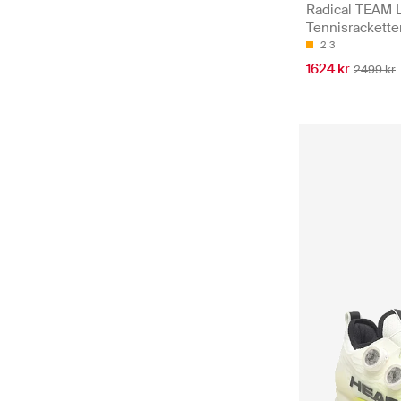
Radical TEAM 
Tennisrackette
2
3
1624 kr
2499 kr