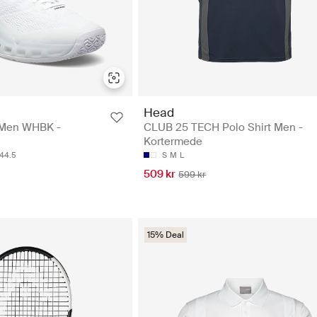
Head
0 Men WHBK -
CLUB 25 TECH Polo Shirt Men -
Kortermede
44.5
S
M
L
509 kr
599 kr
15% Deal