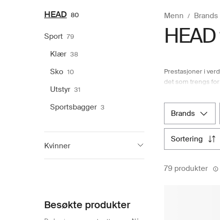
HEAD
80
Menn
Brands
HEAD t
Sport
79
Klær
38
Sko
Prestasjoner i verd
10
det som trengs for 
Utstyr
31
sportsutstyr og kl
ulike racketsporte
Sportsbagger
3
av HEAD-utstyr og 
brands
sortering
Kvinner
HEAD
80
79 produkter
Besøkte produkter