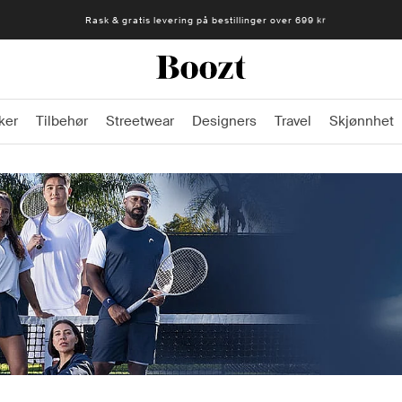
Rask & gratis levering på bestillinger over 699 kr
ker
Tilbehør
Streetwear
Designers
Travel
Skjønnhet