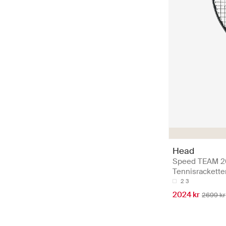
Head
Speed TEAM 2
Tennisrackette
2
3
2024 kr
2699 kr