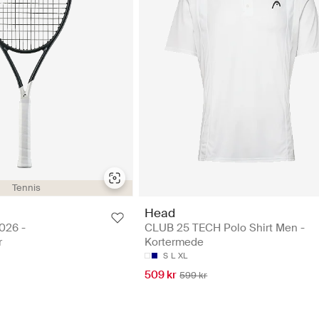
Tennis
Head
026 -
CLUB 25 TECH Polo Shirt Men -
r
Kortermede
S
L
XL
509 kr
599 kr