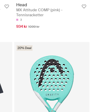
Head
r
MX Attitude COMP (pink) -
Tennisracketter
3
934 kr
1099 kr
20% Deal