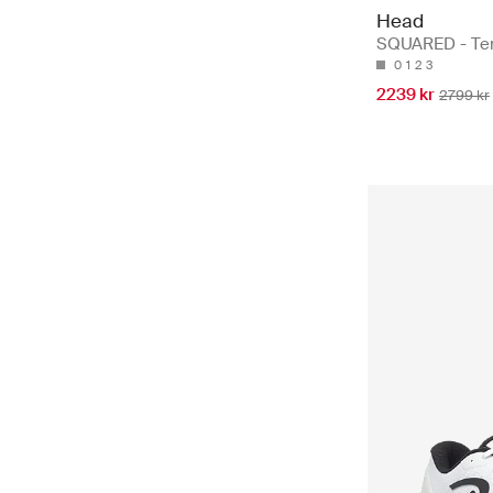
Head
SQUARED - Ten
0
1
2
3
2239 kr
2799 kr