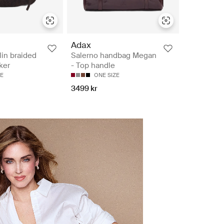
Adax
in braided
Salerno handbag Megan
ker
- Top handle
ZE
ONE SIZE
3499 kr