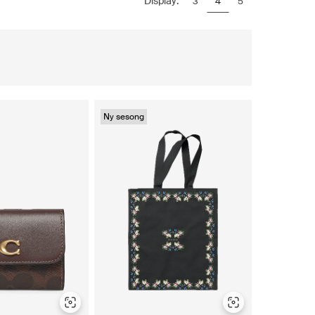
Display:
3
4
5
Ny sesong