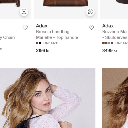
Adax
Adax
Brescia handbag
Rozzano Marl
y Chain
Marielle - Top handle
- Skulderves
ONE SIZE
ONE SI
s
3199 kr
3499 kr