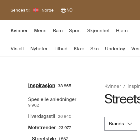
Sendes til:
Norge
NO
Kvinner
Menn
Barn
Sport
Skjønnhet
Hjem
Vis alt
Nyheter
Tilbud
Klær
Sko
Undertøy
Ves
Inspirasjon
38 865
Kvinner
Inspi
Street
Spesielle anledninger
9 962
Hverdagsstil
26 840
brands
Motetrender
23 977
Streetstyle
1 567