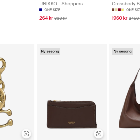
-
UNIKKO - Shoppers
Crossbody B
ONE SIZE
ONE SI
264 kr
1960 kr
330 kr
2450 
Ny sesong
Ny sesong