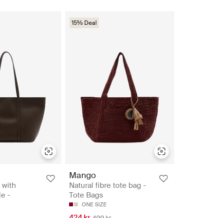
15% Deal
Mango
 with
Natural fibre tote bag -
e -
Tote Bags
ONE SIZE
424 kr
499 kr