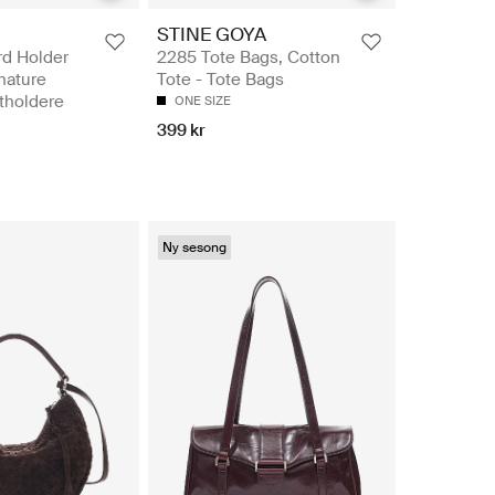
STINE GOYA
rd Holder
2285 Tote Bags, Cotton
gnature
Tote - Tote Bags
tholdere
ONE SIZE
399 kr
Ny sesong