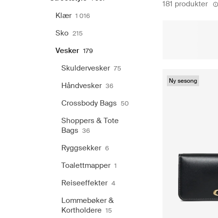
181 produkter
Klær
1 016
Sko
215
Vesker
179
Skuldervesker
75
Ny sesong
Håndvesker
36
Crossbody Bags
50
Shoppers & Tote
Bags
36
Ryggsekker
6
Toalettmapper
1
Reiseeffekter
4
Lommebøker &
Kortholdere
15