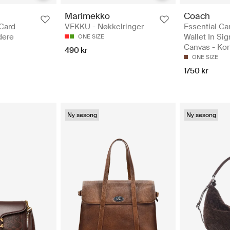
Marimekko
Coach
 Card
VEKKU - Nøkkelringer
Essential Ca
dere
Wallet In Si
ONE SIZE
Canvas - Kor
490 kr
ONE SIZE
1750 kr
Ny sesong
Ny sesong