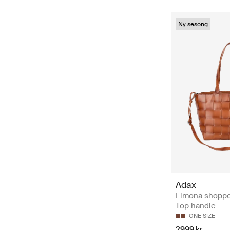
Ny sesong
Adax
Limona shoppe
Top handle
ONE SIZE
2999 kr