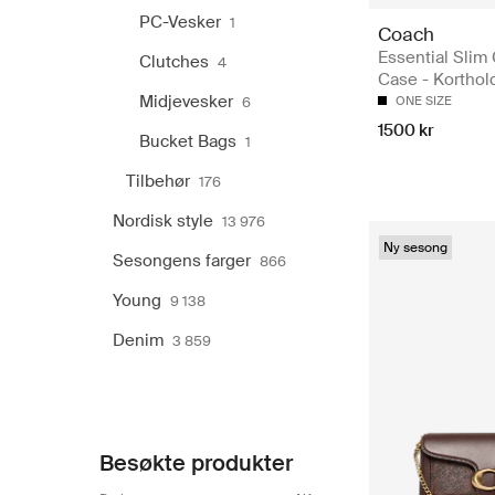
PC-Vesker
1
Coach
Essential Slim
Clutches
4
Case - Korthol
Midjevesker
6
ONE SIZE
1500 kr
Bucket Bags
1
Tilbehør
176
Nordisk style
13 976
Ny sesong
Sesongens farger
866
Young
9 138
Denim
3 859
Besøkte produkter