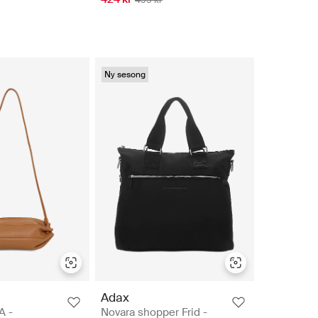
Ny sesong
Adax
A -
Novara shopper Frid -