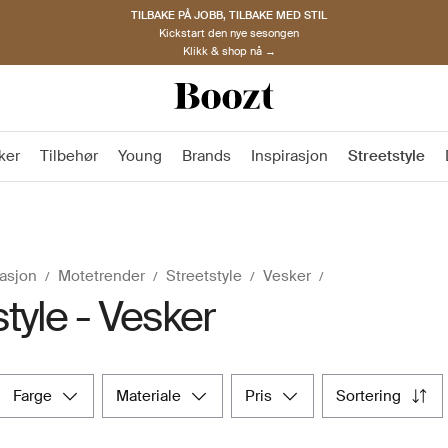
TILBAKE PÅ JOBB, TILBAKE MED STIL
Kickstart den nye sesongen
Klikk & shop nå →
ker
Tilbehør
Young
Brands
Inspirasjon
Streetstyle
rasjon
Motetrender
Streetstyle
Vesker
style - Vesker
farge
materiale
pris
sortering