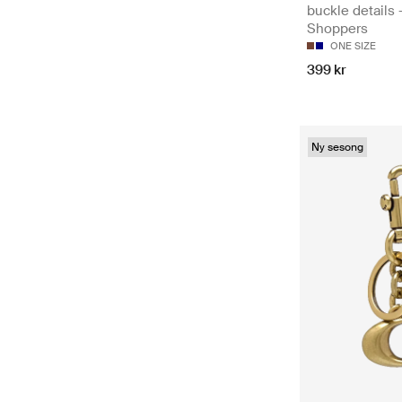
buckle details 
Shoppers
ONE SIZE
399 kr
Ny sesong