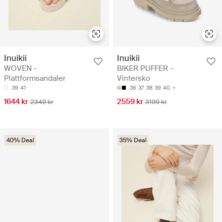
Inuikii
Inuikii
WOVEN -
BIKER PUFFER -
Plattformsandaler
Vintersko
39
41
36
37
38
39
40
1644 kr
2559 kr
2349 kr
3199 kr
40% Deal
35% Deal