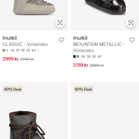
Inuikii
Inuikii
CLASSIC - Vintersko
MOUNTAIN METALLIC -
Vintersko
36
37
38
39
40
36
38
39
40
2999 kr
3749 kr
2319 kr
2899 kr
40% Deal
50% Deal