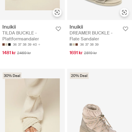
Inuikii
Inuikii
TILDA BUCKLE -
DREAMER BUCKLE -
Plattformsandaler
Flate Sandaler
36
37
38
39
40
36
37
38
39
1481 kr
1691 kr
2469 kr
2819 kr
30% Deal
20% Deal