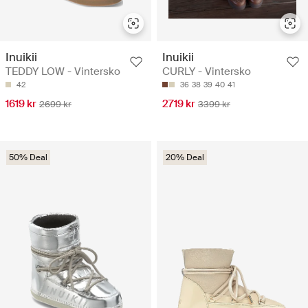
Inuikii
Inuikii
TEDDY LOW - Vintersko
CURLY - Vintersko
42
36
38
39
40
41
1619 kr
2719 kr
2699 kr
3399 kr
50% Deal
20% Deal