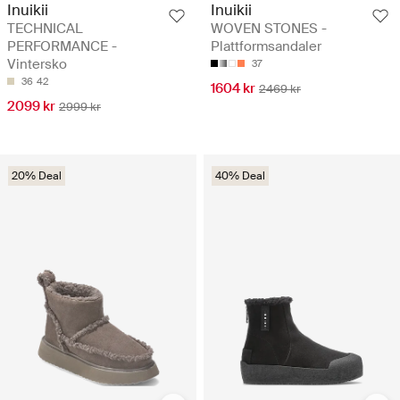
Inuikii
Inuikii
TECHNICAL
WOVEN STONES -
PERFORMANCE -
Plattformsandaler
Vintersko
37
36
42
1604 kr
2469 kr
2099 kr
2999 kr
20% Deal
40% Deal