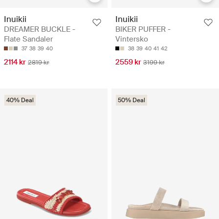
Inuikii
Inuikii
DREAMER BUCKLE -
BIKER PUFFER -
Flate Sandaler
Vintersko
37
38
39
40
38
39
40
41
42
2114 kr
2559 kr
2819 kr
3199 kr
40% Deal
50% Deal