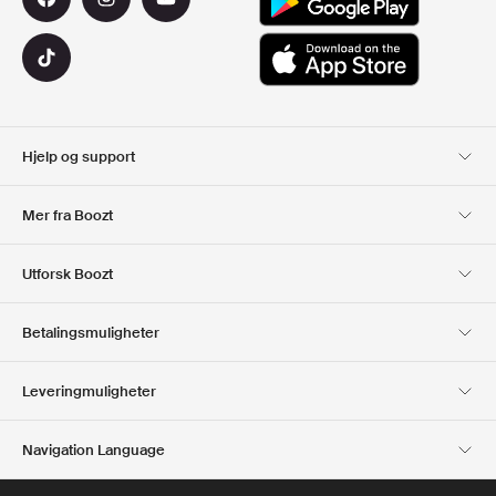
Hjelp og support
Kundeservice
Levering
Mer fra Boozt
Returer
Betaling
Om Oss
Offisiell Boozt rabattkode
Utforsk Boozt
Gavekort
Våre apper
Karriere
Firmainformasjon
Club Boozt
Betalingsmuligheter
Investor relations
Ansvar
Presse og utmerkelser
Boozt Outlet
Leveringmuligheter
Navigation Language
Norwegian
English