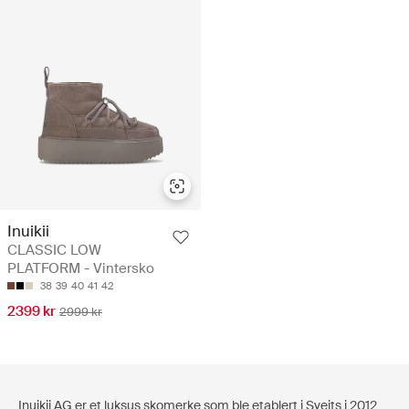
Inuikii
CLASSIC LOW
PLATFORM - Vintersko
38
39
40
41
42
2399 kr
2999 kr
Inuikii AG er et luksus skomerke som ble etablert i Sveits i 2012