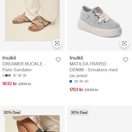
Inuikii
Inuikii
DREAMER BUCKLE -
MATILDA FRAYED
Flate Sandaler
DENIM - Sneakers med
lav ankel
37
38
39
38
39
40
1832 kr
2819 kr
1763 kr
2939 kr
30% Deal
30% Deal