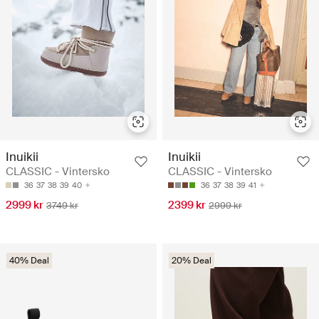
Inuikii
Inuikii
CLASSIC - Vintersko
CLASSIC - Vintersko
36
37
38
39
40
36
37
38
39
41
2999 kr
2399 kr
3749 kr
2999 kr
40% Deal
20% Deal