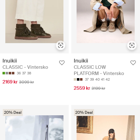
Inuikii
Inuikii
CLASSIC - Vintersko
CLASSIC LOW
PLATFORM - Vintersko
36
37
38
37
39
40
41
42
2169 kr
3099 kr
2559 kr
3199 kr
20% Deal
20% Deal