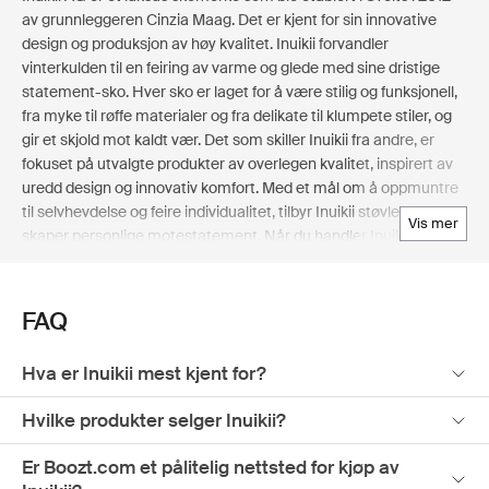
av grunnleggeren Cinzia Maag. Det er kjent for sin innovative
design og produksjon av høy kvalitet. Inuikii forvandler
vinterkulden til en feiring av varme og glede med sine dristige
statement-sko. Hver sko er laget for å være stilig og funksjonell,
fra myke til røffe materialer og fra delikate til klumpete stiler, og
gir et skjold mot kaldt vær. Det som skiller Inuikii fra andre, er
fokuset på utvalgte produkter av overlegen kvalitet, inspirert av
uredd design og innovativ komfort. Med et mål om å oppmuntre
til selvhevdelse og feire individualitet, tilbyr Inuikii støvler som
vis mer
skaper personlige motestatement. Når du handler Inuikii-
produkter på Boozt.com, får du tilgang til et håndplukket utvalg
av førsteklasses Inuikii skotøy for kvinner. Det brukervennlige
grensesnittet sikrer en praktisk og hyggelig shoppingopplevelse
FAQ
for kunder som søker stilige og komfortable fottøyalternativer for
hele familien.
Hva er Inuikii mest kjent for?
Hvilke produkter selger Inuikii?
Er Boozt.com et pålitelig nettsted for kjøp av