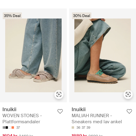
35% Deal
30% Deal
Inuikii
Inuikii
WOVEN STONES -
MALIAH RUNNER -
Plattformsandaler
Sneakers med lav ankel
37
36
37
39