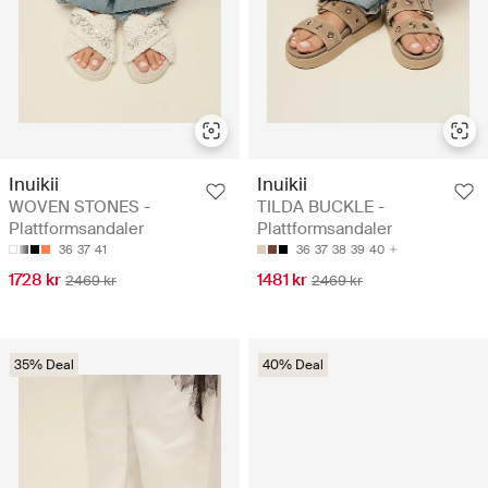
Inuikii
Inuikii
WOVEN STONES -
TILDA BUCKLE -
Plattformsandaler
Plattformsandaler
36
37
41
36
37
38
39
40
1728 kr
1481 kr
2469 kr
2469 kr
35% Deal
40% Deal