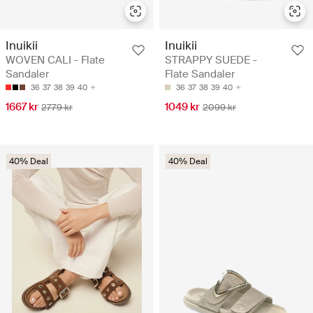
Inuikii
Inuikii
WOVEN CALI - Flate
STRAPPY SUEDE -
Sandaler
Flate Sandaler
36
37
38
39
40
36
37
38
39
40
1667 kr
1049 kr
2779 kr
2099 kr
40% Deal
40% Deal