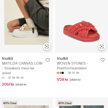
Inuikii
Inuikii
MATILDA CANVAS LOW
WOVEN STONES -
- Sneakers med lav
Plattformsandaler
ankel
36
37
38
37
38
39
40
1728 kr
2469 kr
2057 kr
2939 kr
40% Deal
40% Deal