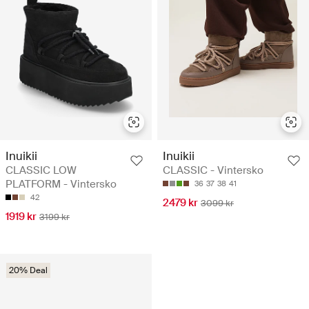
Inuikii
Inuikii
CLASSIC LOW
CLASSIC - Vintersko
PLATFORM - Vintersko
36
37
38
41
42
2479 kr
3099 kr
1919 kr
3199 kr
20% Deal