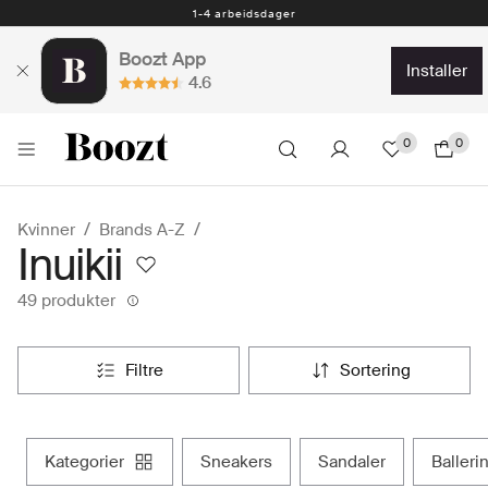
1-4 arbeidsdager
Boozt App
installer
4.6
0
0
Kvinner
Brands A-Z
Inuikii
49 produkter
filtre
sortering
kategorier
sneakers
sandaler
baller