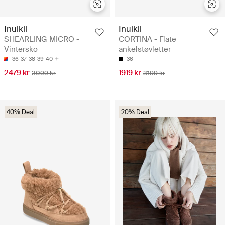
Inuikii
Inuikii
SHEARLING MICRO -
CORTINA - Flate
Vintersko
ankelstøvletter
36
37
38
39
40
36
2479 kr
1919 kr
3099 kr
3199 kr
40% Deal
20% Deal