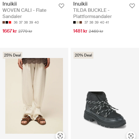
Inuikii
Inuikii
WOVEN CALI - Flate
TILDA BUCKLE -
Sandaler
Plattformsandaler
36
37
38
39
40
37
38
39
40
41
1667 kr
1481 kr
2779 kr
2469 kr
25% Deal
20% Deal