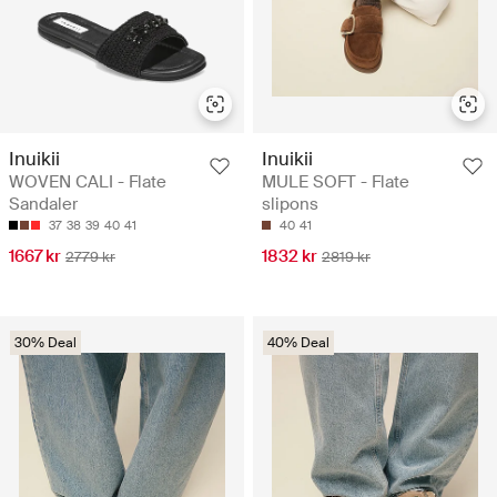
Inuikii
Inuikii
WOVEN CALI - Flate
MULE SOFT - Flate
Sandaler
slipons
37
38
39
40
41
40
41
1667 kr
1832 kr
2779 kr
2819 kr
30% Deal
40% Deal