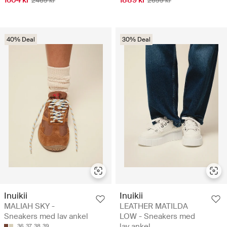
1604 kr
1889 kr
2469 kr
2699 kr
40% Deal
30% Deal
Inuikii
Inuikii
MALIAH SKY -
LEATHER MATILDA
Sneakers med lav ankel
LOW - Sneakers med
lav ankel
36
37
38
39