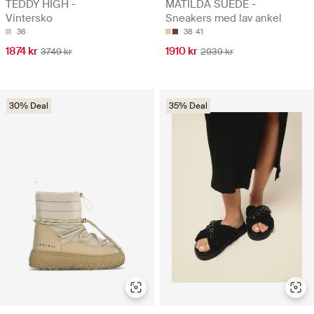
TEDDY HIGH -
MATILDA SUEDE -
Vintersko
Sneakers med lav ankel
36
38
41
1874 kr
1910 kr
3749 kr
2939 kr
30% Deal
35% Deal