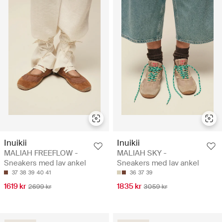
Inuikii
Inuikii
MALIAH FREEFLOW -
MALIAH SKY -
Sneakers med lav ankel
Sneakers med lav ankel
37
38
39
40
41
36
37
39
1619 kr
1835 kr
2699 kr
3059 kr