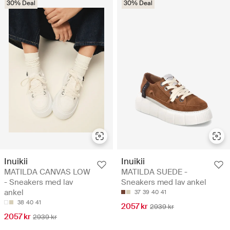
30% Deal
30% Deal
Inuikii
Inuikii
MATILDA CANVAS LOW
MATILDA SUEDE -
- Sneakers med lav
Sneakers med lav ankel
ankel
37
39
40
41
38
40
41
2057 kr
2939 kr
2057 kr
2939 kr