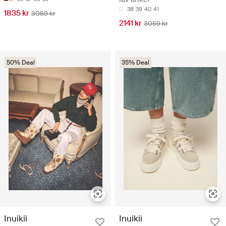
38
39
40
41
1835 kr
3059 kr
2141 kr
3059 kr
50% Deal
35% Deal
Inuikii
Inuikii