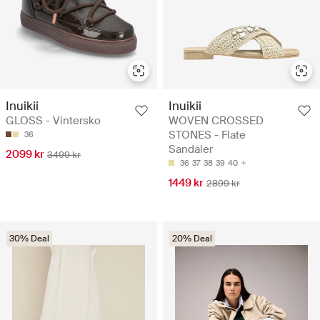
Inuikii
Inuikii
GLOSS - Vintersko
WOVEN CROSSED
STONES - Flate
36
Sandaler
2099 kr
3499 kr
36
37
38
39
40
1449 kr
2899 kr
30% Deal
20% Deal