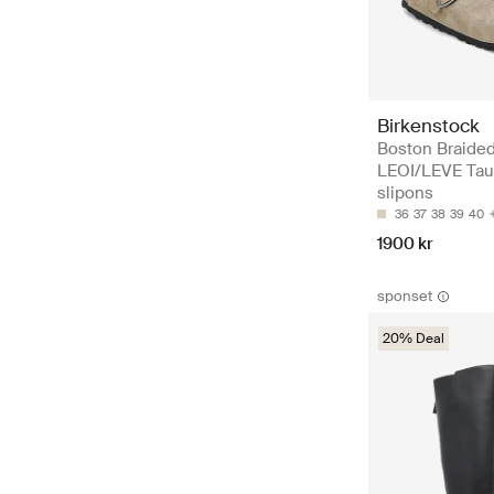
Birkenstock
Boston Braide
LEOI/LEVE Taup
slipons
36
37
38
39
40
1900 kr
sponset
20% Deal