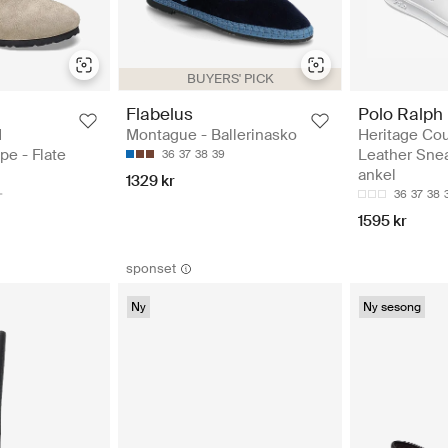
BUYERS' PICK
Flabelus
Polo Ralph
d
Montague - Ballerinasko
Heritage Cou
e - Flate
Leather Snea
36
37
38
39
ankel
1329 kr
36
37
38
1595 kr
sponset
Ny
Ny sesong