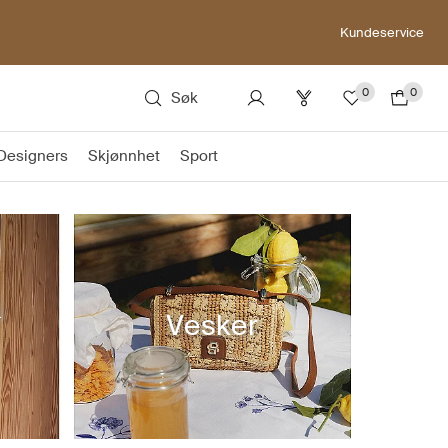
Kundeservice
0
0
Søk
Designers
Skjønnhet
Sport
&
Vesker