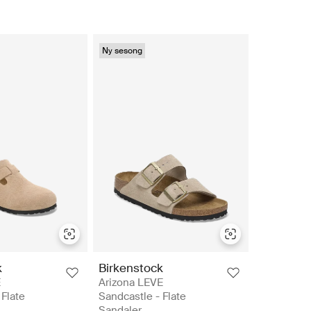
Ny sesong
k
Birkenstock
E
Arizona LEVE
 Flate
Sandcastle - Flate
Sandaler