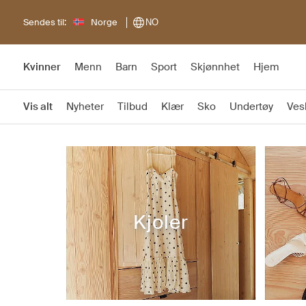
Sendes til:
Norge
NO
Kvinner
Menn
Barn
Sport
Skjønnhet
Hjem
Vis alt
Nyheter
Tilbud
Klær
Sko
Undertøy
Ves
Kjoler