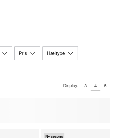
pris
hæltype
Display:
3
4
5
Ny sesong