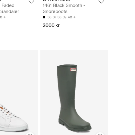
 Faded
1461 Black Smooth -
e Sandaler
Snøreboots
0
36
37
38
39
40
2000 kr