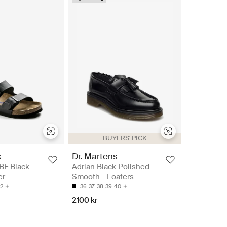
BUYERS' PICK
k
Dr. Martens
BF Black -
Adrian Black Polished
er
Smooth - Loafers
2
36
37
38
39
40
2100 kr