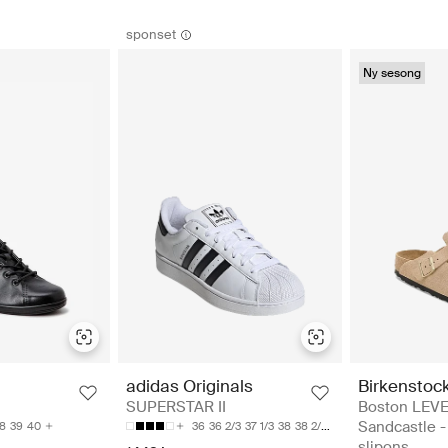
sponset
Ny sesong
Birkenstoc
adidas Originals
Boston LEV
SUPERSTAR II
Sandcastle -
8
39
40
36
36 2/3
37 1/3
38
38 2/3
slipons