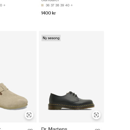
0
36
37
38
39
40
1400 kr
Ny sesong
k
Dr. Martens