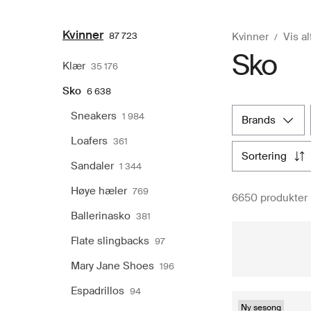
Kvinner
87 723
Kvinner
Vis al
Sko
Klær
35 176
Sko
6 638
Sneakers
1 984
brands
Loafers
361
sortering
Sandaler
1 344
Høye hæler
769
6650 produkter
Ballerinasko
381
Flate slingbacks
97
Mary Jane Shoes
196
Espadrillos
94
Ny sesong