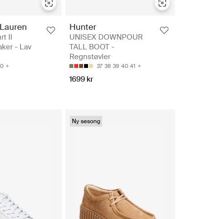
 Lauren
Hunter
t II
UNISEX DOWNPOUR
ker - Lav
TALL BOOT -
Regnstøvler
0
37
38
39
40
41
1699 kr
Ny sesong