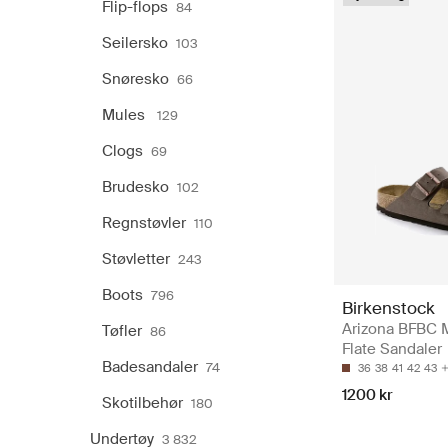
Flip-flops
84
Seilersko
103
Snøresko
66
Mules
129
Clogs
69
Brudesko
102
Regnstøvler
110
Støvletter
243
Boots
796
Birkenstock
Arizona BFBC 
Tøfler
86
Flate Sandaler
Badesandaler
74
36
38
41
42
43
1200 kr
Skotilbehør
180
Undertøy
3 832