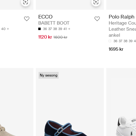
Polo Ralph
ECCO
Heritage Cour
BABETT BOOT
Leather Snea
40
36
37
38
39
41
ankel
1120 kr
1600 kr
36
37
38
39
4
1695 kr
Ny sesong