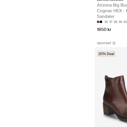
Arizona Big Bu
Cognac HEX - F
Sandaler
36
37
38
39
4
1850 kr
sponset
20% Deal