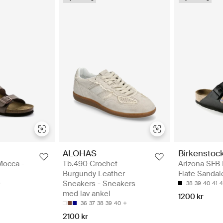
ALOHAS
Birkenstoc
Mocca -
Tb.490 Crochet
Arizona SFB 
Burgundy Leather
Flate Sandal
Sneakers - Sneakers
38
39
40
41
4
med lav ankel
1200 kr
36
37
38
39
40
2100 kr