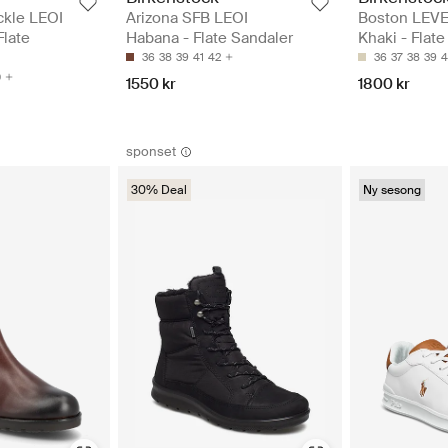
ckle LEOI
Arizona SFB LEOI
Boston LEVE
late
Habana - Flate Sandaler
Khaki - Flat
36
38
39
41
42
36
37
38
39
4
0
1550 kr
1800 kr
sponset
30% Deal
Ny sesong