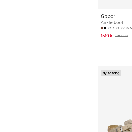
Gabor
Ankle boot
35.5
36
37
37.5
1519 kr
1899 kr
Ny sesong