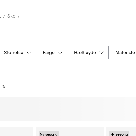
t
Sko
størrelse
farge
hælhøyde
materiale
Ny sesong
Ny sesong