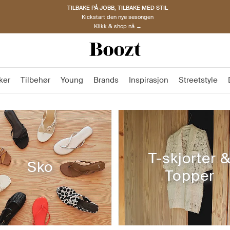
TILBAKE PÅ JOBB, TILBAKE MED STIL
Kickstart den nye sesongen
Klikk & shop nå →
ker
Tilbehør
Young
Brands
Inspirasjon
Streetstyle
T-skjorter 
Sko
Topper