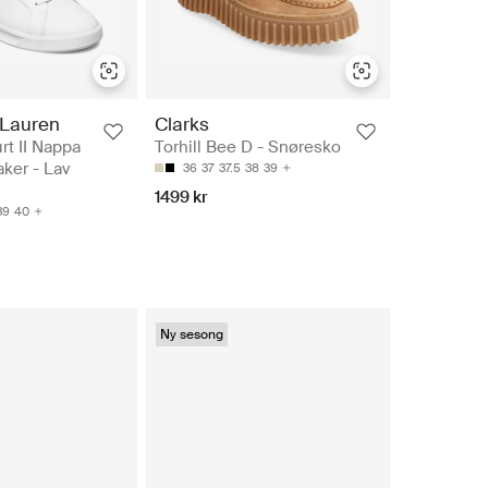
 Lauren
Clarks
rt II Nappa
Torhill Bee D - Snøresko
ker - Lav
36
37
37.5
38
39
1499 kr
39
40
Ny sesong