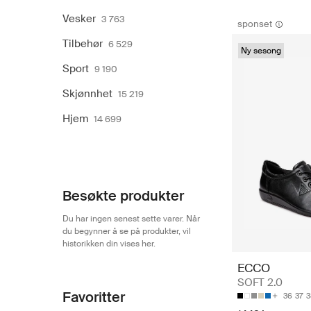
Vesker
3 763
sponset
Tilbehør
6 529
Ny sesong
Sport
9 190
Skjønnhet
15 219
Hjem
14 699
Besøkte produkter
Du har ingen senest sette varer. Når
du begynner å se på produkter, vil
historikken din vises her.
ECCO
SOFT 2.0
Favoritter
36
37
3