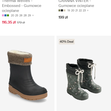
Thermal Wellies -
GRÄNNA VINTER -
Embossed - Gumowce
Gumowce ocieplane
ocieplane
19
20
21
22
23
20
25
26
28
29
199 zł
116.35 zł
179 zł
40% Deal