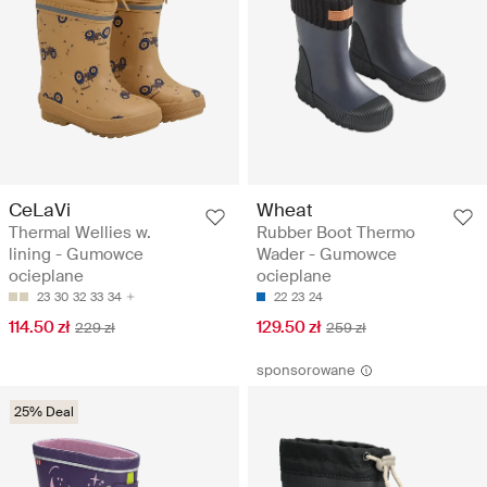
CeLaVi
Wheat
Thermal Wellies w.
Rubber Boot Thermo
lining - Gumowce
Wader - Gumowce
ocieplane
ocieplane
23
30
32
33
34
22
23
24
114.50 zł
129.50 zł
229 zł
259 zł
sponsorowane
25% Deal