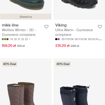
Bawełna
mikk-line
Viking
Wellies Winter - 3D -
Ultra Warm - Gumowce
Gumowce ocieplane
ocieplane
19
20
21
22
23
25/17.0CM
26/17.6CM
30/20.4CM
31
159.20 zł
231.20 zł
199 zł
289 zł
40% Deal
40% Deal