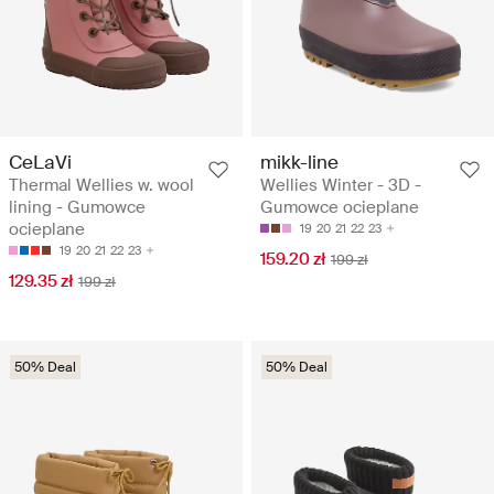
CeLaVi
mikk-line
Thermal Wellies w. wool
Wellies Winter - 3D -
lining - Gumowce
Gumowce ocieplane
ocieplane
19
20
21
22
23
19
20
21
22
23
159.20 zł
199 zł
129.35 zł
199 zł
50% Deal
50% Deal