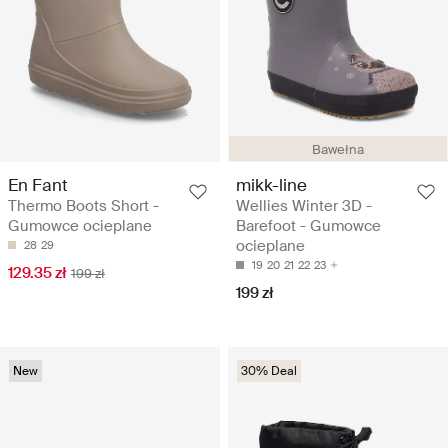
Bawełna
En Fant
mikk-line
Thermo Boots Short -
Wellies Winter 3D -
Gumowce ocieplane
Barefoot - Gumowce
ocieplane
28
29
19
20
21
22
23
129.35 zł
199 zł
199 zł
New
30% Deal