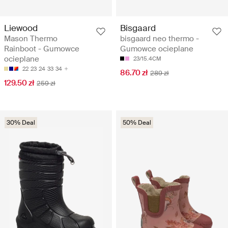
Liewood
Bisgaard
Mason Thermo
bisgaard neo thermo -
Rainboot - Gumowce
Gumowce ocieplane
ocieplane
23/15.4CM
22
23
24
33
34
86.70 zł
289 zł
129.50 zł
259 zł
30% Deal
50% Deal