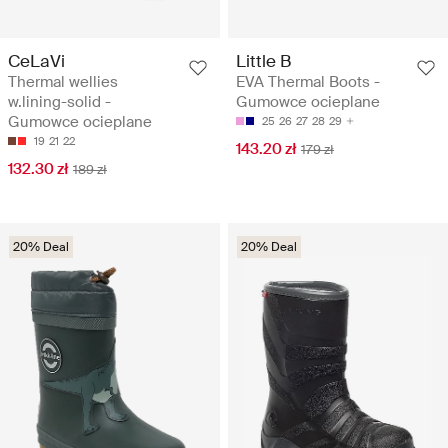
CeLaVi
Little B
Thermal wellies
EVA Thermal Boots -
w.lining-solid -
Gumowce ocieplane
Gumowce ocieplane
25
26
27
28
29
19
21
22
143.20 zł
179 zł
132.30 zł
189 zł
20% Deal
20% Deal