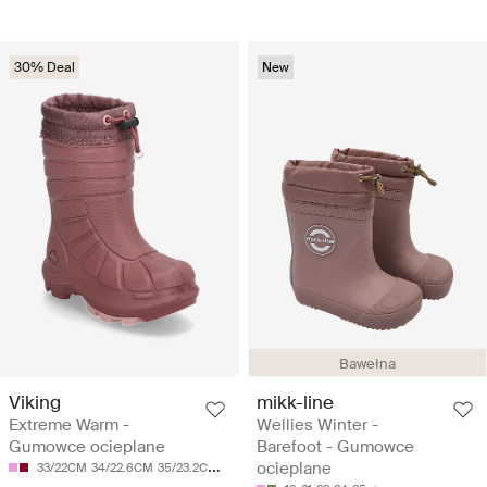
30% Deal
New
Bawełna
Viking
mikk-line
Extreme Warm -
Wellies Winter -
Gumowce ocieplane
Barefoot - Gumowce
ocieplane
33/22CM
34/22.6CM
35/23.2CM
36/23.9CM
37/24.6CM