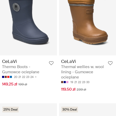
CeLaVi
CeLaVi
Thermo Boots -
Thermal wellies w. wool
Gumowce ocieplane
lining - Gumowce
ocieplane
20
21
22
23
24
19
21
22
23
33
149.25 zł
199 zł
119.50 zł
239 zł
25% Deal
30% Deal