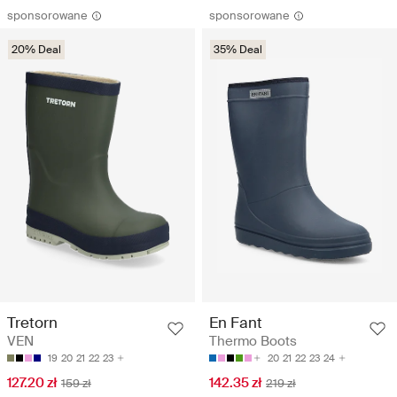
sponsorowane
sponsorowane
20% Deal
35% Deal
Tretorn
En Fant
VEN
Thermo Boots
19
20
21
22
23
20
21
22
23
24
127.20 zł
142.35 zł
159 zł
219 zł