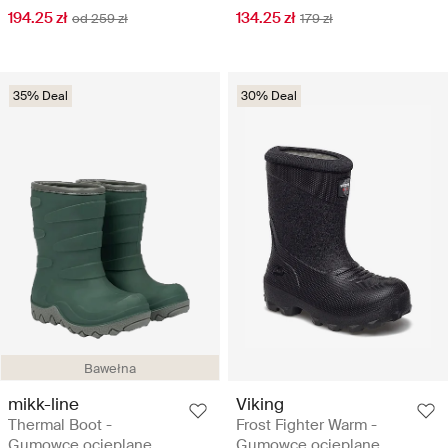
194.25 zł
134.25 zł
od 259 zł
179 zł
35% Deal
30% Deal
Bawełna
mikk-line
Viking
Thermal Boot -
Frost Fighter Warm -
Gumowce ocieplane
Gumowce ocieplane