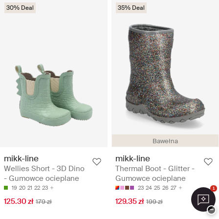
30% Deal
35% Deal
Bawełna
mikk-line
mikk-line
Wellies Short - 3D Dino
Thermal Boot - Glitter -
- Gumowce ocieplane
Gumowce ocieplane
19
20
21
22
23
23
24
25
26
27
1
125.30 zł
129.35 zł
179 zł
199 zł
−