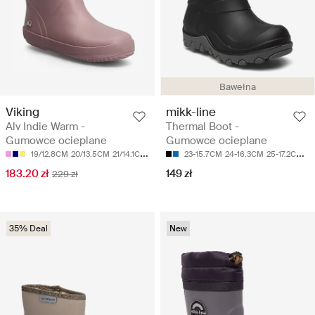
Bawełna
Viking
mikk-line
Alv Indie Warm -
Thermal Boot -
Gumowce ocieplane
Gumowce ocieplane
19/12.8CM
20/13.5CM
21/14.1CM
22/14.8CM
23-15.7CM
23/15.5CM
24-16.3CM
25-17.2CM
26
183.20 zł
149 zł
229 zł
35% Deal
New