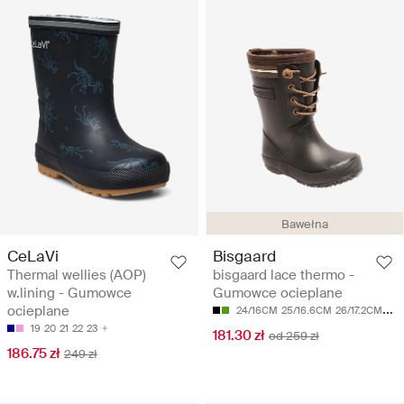
Bawełna
CeLaVi
Bisgaard
Thermal wellies (AOP)
bisgaard lace thermo -
w.lining - Gumowce
Gumowce ocieplane
ocieplane
24/16CM
25/16.6CM
26/17.2CM
27/
19
20
21
22
23
181.30 zł
od 259 zł
186.75 zł
249 zł