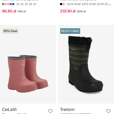
23
24
25
26
27
22/14.8CM
23/15.6CM
24/16.3CM
2
96.85 zł
237.30 zł
149 zł
339 zł
35% Deal
MUST-HAVE
CeLaVi
Tretorn