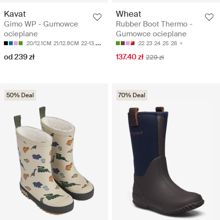
Kavat
Wheat
Gimo WP - Gumowce
Rubber Boot Thermo -
ocieplane
Gumowce ocieplane
20/12.1CM
21/12.8CM
22-13.5CM
23-14.2CM
24-14.7CM
22
23
24
25
26
od 239 zł
137.40 zł
229 zł
50% Deal
70% Deal