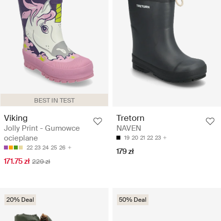
BEST IN TEST
Viking
Tretorn
Jolly Print - Gumowce
NAVEN
ocieplane
19
20
21
22
23
22
23
24
25
26
179 zł
171.75 zł
229 zł
20% Deal
50% Deal