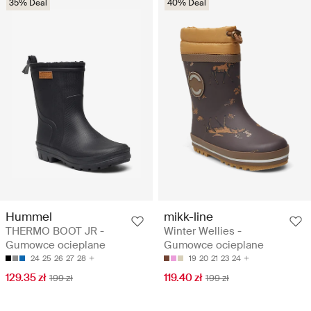
35% Deal
40% Deal
Hummel
mikk-line
THERMO BOOT JR -
Winter Wellies -
Gumowce ocieplane
Gumowce ocieplane
24
25
26
27
28
19
20
21
23
24
129.35 zł
119.40 zł
199 zł
199 zł