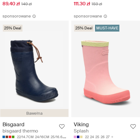
89.40 zł
111.30 zł
149 zł
159 zł
sponsorowane
sponsorowane
25% Deal
25% Deal
MUST-HAVE
Bawełna
Bisgaard
Viking
bisgaard thermo
Splash
22/14.7CM
24/16CM
25/16.6CM
27/17.9CM
22
28/18.7CM
24
25
26
27