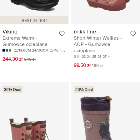
BEST IN TEST
Viking
mikk-line
Extreme Warm -
Short Winter Wellies -
Gumowce ocieplane
AOP - Gumowce
ocieplane
22/14.6CM
24/16.1CM
25/16.7CM
28/18.7CM
29/19.3CM
23
24
25
26
27
244.30 zł
349 zł
99.50 zł
199 zł
35% Deal
20% Deal