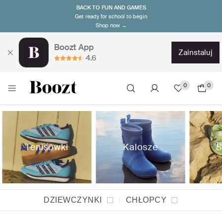
BACK TO FUN AND GAMES
Get ready for school to begin
Shop now →
Boozt App
zainstaluj
4.6
0
0
Tenisówki
Kalosze
S
DZIEWCZYNKI
CHŁOPCY