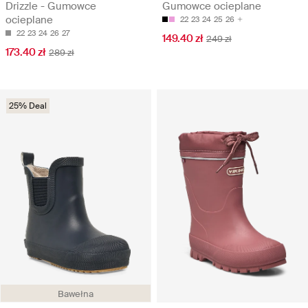
Drizzle - Gumowce
Gumowce ocieplane
ocieplane
22
23
24
25
26
22
23
24
26
27
149.40 zł
249 zł
173.40 zł
289 zł
25% Deal
Bawełna