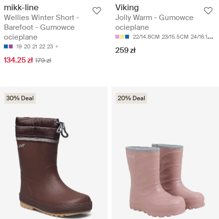
mikk-line
Viking
Wellies Winter Short -
Jolly Warm - Gumowce
Barefoot - Gumowce
ocieplane
ocieplane
22/14.8CM
23/15.5CM
24/16.1CM
19
20
21
22
23
259 zł
134.25 zł
179 zł
30% Deal
20% Deal