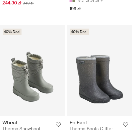
19
21
23
24
25
244.30 zł
349 zł
199 zł
40% Deal
40% Deal
Wheat
En Fant
Thermo Snowboot
Thermo Boots Glitter -