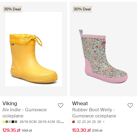
35% Deal
30% Deal
Viking
Wheat
Alv Indie - Gumowce
Rubber Boot Welly -
ocieplane
Gumowce ocieplane
28/18.8CM
29/19.4CM
30/20.1CM
22
23
24
25
26
129.35 zł
153.30 zł
199 zł
219 zł