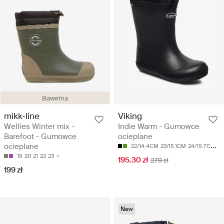
Bawełna
mikk-line
Viking
Wellies Winter mix -
Indie Warm - Gumowce
Barefoot - Gumowce
ocieplane
ocieplane
22/14.4CM
23/15.1CM
24/15.7CM
25
19
20
21
22
23
195.30 zł
279 zł
199 zł
New