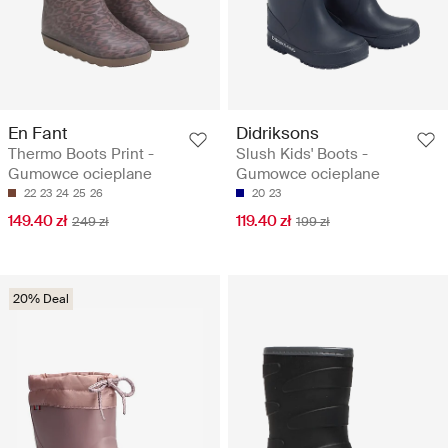
En Fant
Didriksons
Thermo Boots Print -
Slush Kids' Boots -
Gumowce ocieplane
Gumowce ocieplane
22
23
24
25
26
20
23
149.40 zł
119.40 zł
249 zł
199 zł
20% Deal