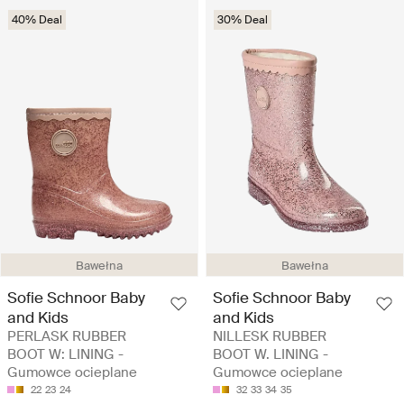
40% Deal
30% Deal
Bawełna
Bawełna
Sofie Schnoor Baby
Sofie Schnoor Baby
and Kids
and Kids
PERLASK RUBBER
NILLESK RUBBER
BOOT W: LINING -
BOOT W. LINING -
Gumowce ocieplane
Gumowce ocieplane
22
23
24
32
33
34
35