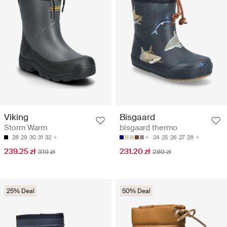
Viking
Bisgaard
Storm Warm
bisgaard thermo
28
29
30
31
32
24
25
26
27
28
239.25 zł
231.20 zł
319 zł
289 zł
25% Deal
50% Deal