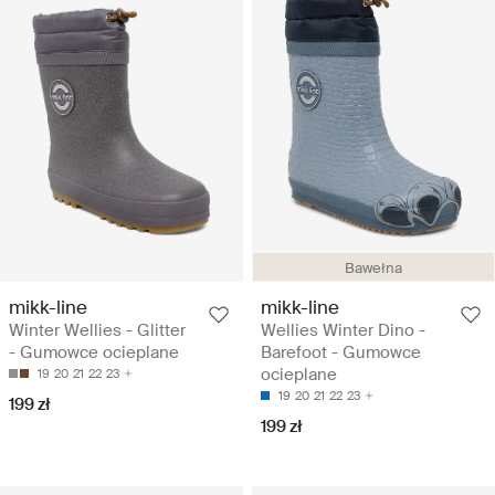
Bawełna
mikk-line
mikk-line
Winter Wellies - Glitter
Wellies Winter Dino -
- Gumowce ocieplane
Barefoot - Gumowce
ocieplane
19
20
21
22
23
19
20
21
22
23
199 zł
199 zł