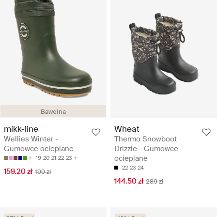
Bawełna
mikk-line
Wheat
Wellies Winter -
Thermo Snowboot
Gumowce ocieplane
Drizzle - Gumowce
ocieplane
19
20
21
22
23
22
23
24
159.20 zł
199 zł
144.50 zł
289 zł