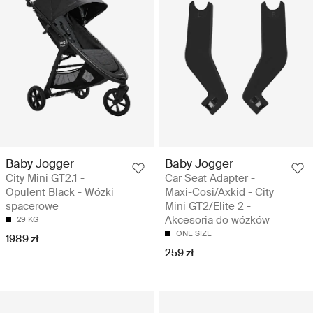
Baby Jogger
Baby Jogger
City Mini GT2.1 -
Car Seat Adapter -
Opulent Black - Wózki
Maxi-Cosi/Axkid - City
spacerowe
Mini GT2/Elite 2 -
Akcesoria do wózków
29 KG
ONE SIZE
1989 zł
259 zł