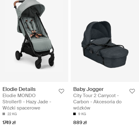
Elodie Details
Baby Jogger
Elodie MONDO
City Tour 2 Carrycot -
Stroller® - Hazy Jade -
Carbon - Akcesoria do
Wózki spacerowe
wózków
22 KG
9 KG
1749 zł
889 zł