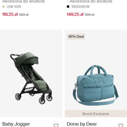
Akcesoria do wózków
- Akcesoria do wózków
ONE SIZE
33X20X8CM
119.25 zł
149.25 zł
159 zł
199 zł
45% Deal
Boozt Exclusive
Baby Jogger
Done by Deer