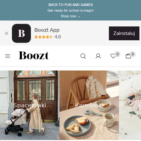
BACK TO FUN AND GAMES
Get ready for school to begin
Shop now →
Boozt App
zainstaluj
4.6
0
0
Spacerówki
Karmienie