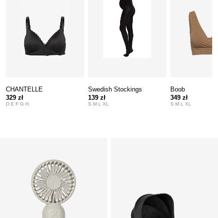
CHANTELLE
Swedish Stockings
Boob
329 zł
139 zł
349 zł
D E F G H
S M L XL
S M L XL