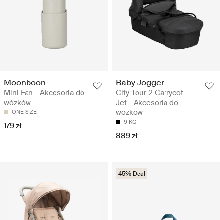
Moonboon
Baby Jogger
Mini Fan - Akcesoria do
City Tour 2 Carrycot -
wózków
Jet - Akcesoria do
wózków
ONE SIZE
9 KG
179 zł
889 zł
45% Deal