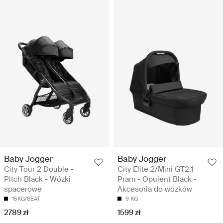
Baby Jogger
Baby Jogger
City Tour 2 Double -
City Elite 2/Mini GT2.1
Pitch Black - Wózki
Pram - Opulent Black -
spacerowe
Akcesoria do wózków
15KG/SEAT
9 KG
2789 zł
1599 zł