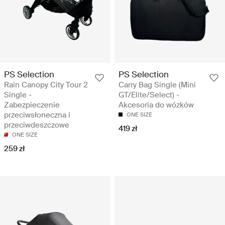
PS Selection
PS Selection
Rain Canopy City Tour 2
Carry Bag Single (Mini
Single -
GT/Elite/Select) -
Zabezpieczenie
Akcesoria do wózków
przeciwsłoneczna i
ONE SIZE
przeciwdeszczowe
419 zł
ONE SIZE
259 zł