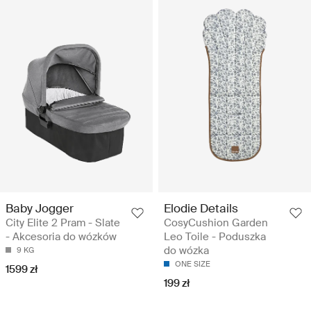
Baby Jogger
Elodie Details
City Elite 2 Pram - Slate
CosyCushion Garden
- Akcesoria do wózków
Leo Toile - Poduszka
do wózka
9 KG
ONE SIZE
1599 zł
199 zł