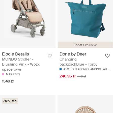
Boozt Exclusive
Elodie Details
Done by Deer
MONDO Stroller -
Changing
Blushing Pink - Wózki
backpackBlue - Torby
4
5X 15X H 40CM.CHANGING PAD:55X 35CM
spacerowe
MAX 22KG
246.95 zł
449 zł
1549 zł
25% Deal