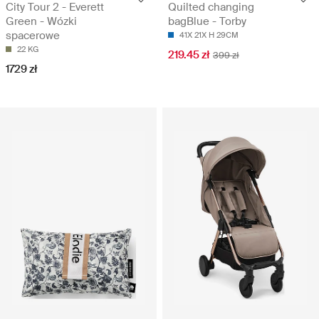
City Tour 2 - Everett
Quilted changing
Green - Wózki
bagBlue - Torby
spacerowe
41X 21X H 29CM
22 KG
219.45 zł
399 zł
1729 zł