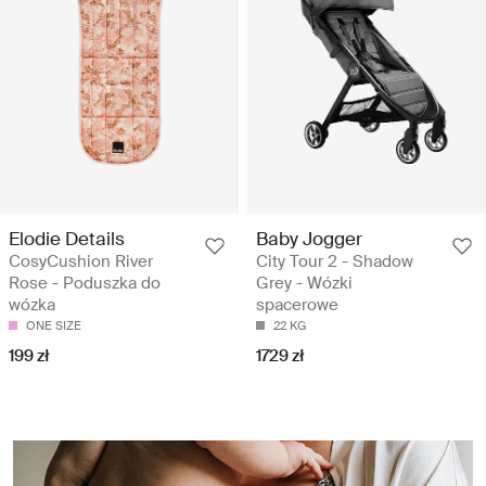
Elodie Details
Baby Jogger
CosyCushion River
City Tour 2 - Shadow
Rose - Poduszka do
Grey - Wózki
wózka
spacerowe
ONE SIZE
22 KG
199 zł
1729 zł