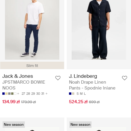
Slim fit
J. Lindeberg
Jack & Jones
Noah Drape Linen
JPSTMARCO BOWIE
Pants - Spodnie lniane
NOOS
S
M
L
27
28
29
30
31
524.25 zł
134.99 zł
699 zł
179.99 zł
New season
New season