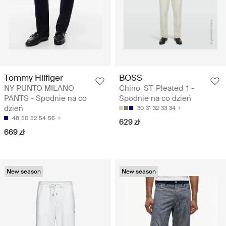
Tommy Hilfiger
BOSS
NY PUNTO MILANO
Chino_ST_Pleated_1 -
PANTS - Spodnie na co
Spodnie na co dzień
dzień
30
31
32
33
34
48
50
52
54
56
629 zł
669 zł
New season
New season