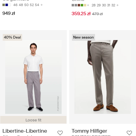
46
48
50
52
54
28
29
30
31
32
949 zł
359.25 zł
479 zł
40% Deal
New season
Loose fit
Libertine-Libertine
Tommy Hilfiger