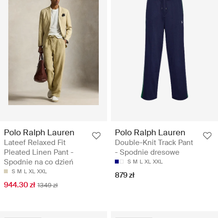
Polo Ralph Lauren
Polo Ralph Lauren
Lateef Relaxed Fit
Double-Knit Track Pant
Pleated Linen Pant -
- Spodnie dresowe
Spodnie na co dzień
S
M
L
XL
XXL
S
M
L
XL
XXL
879 zł
944.30 zł
1349 zł