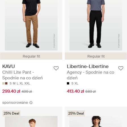
Regular fit
Regular fit
KAVU
Libertine-Libertine
Chilli Lite Pant -
Agency - Spodnie na co
Spodnie na co dzień
dzień
S
M
L
XL
XXL
S
XL
299.40 zł
413.40 zł
499 zł
689 zł
sponsorowane
25% Deal
25% Deal