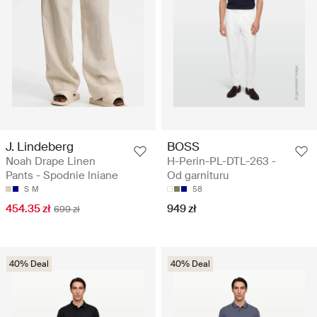
J. Lindeberg
BOSS
Noah Drape Linen
H-Perin-PL-DTL-263 -
Pants - Spodnie lniane
Od garnituru
S
M
58
454.35 zł
949 zł
699 zł
40% Deal
40% Deal