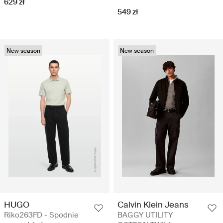
629 zł
549 zł
New season
New season
HUGO
Calvin Klein Jeans
Riko263FD - Spodnie
BAGGY UTILITY