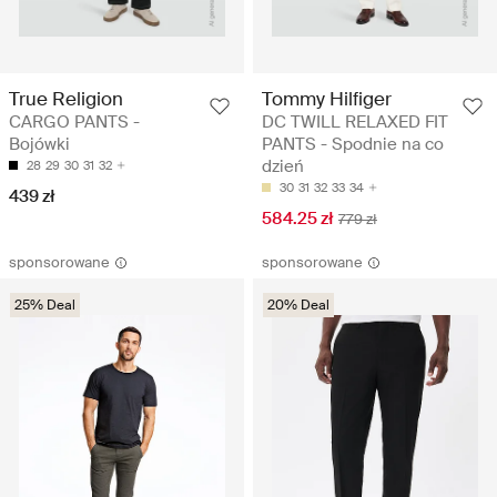
True Religion
Tommy Hilfiger
CARGO PANTS -
DC TWILL RELAXED FIT
Bojówki
PANTS - Spodnie na co
dzień
28
29
30
31
32
30
31
32
33
34
439 zł
584.25 zł
779 zł
sponsorowane
sponsorowane
25% Deal
20% Deal