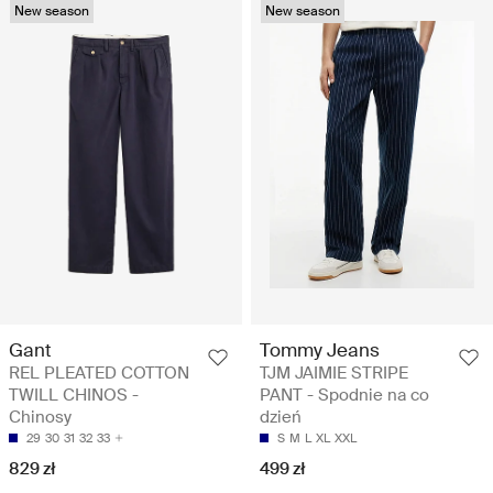
New season
New season
Gant
Tommy Jeans
REL PLEATED COTTON
TJM JAIMIE STRIPE
TWILL CHINOS -
PANT - Spodnie na co
Chinosy
dzień
29
30
31
32
33
S
M
L
XL
XXL
829 zł
499 zł