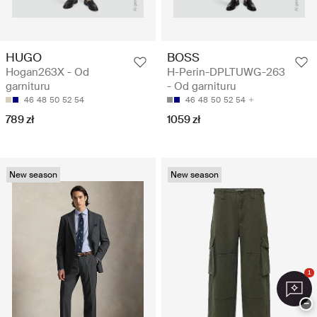
HUGO
BOSS
Hogan263X - Od
H-Perin-DPLTUWG-263
garnituru
- Od garnituru
46
48
50
52
54
46
48
50
52
54
789 zł
1059 zł
New season
New season
1
−