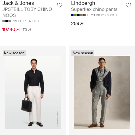
Jack & Jones
Lindbergh
JPSTBILL TOBY CHINO
Superflex chino pants
NOOS
29
30
31
32
33
29
30
31
32
33
259 zł
107.40 zł
179 zł
New season
New season