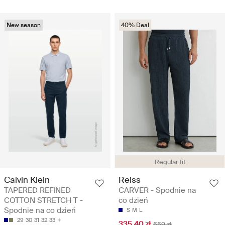
New season
40% Deal
Regular fit
Calvin Klein
Reiss
TAPERED REFINED
CARVER - Spodnie na
COTTON STRETCH T -
co dzień
Spodnie na co dzień
S
M
L
29
30
31
32
33
335.40 zł
559 zł