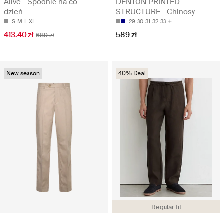
Alive - Spodnie na co
DENTON PRINTED
dzień
STRUCTURE - Chinosy
S
M
L
XL
29
30
31
32
33
413.40 zł
589 zł
689 zł
New season
40% Deal
Regular fit