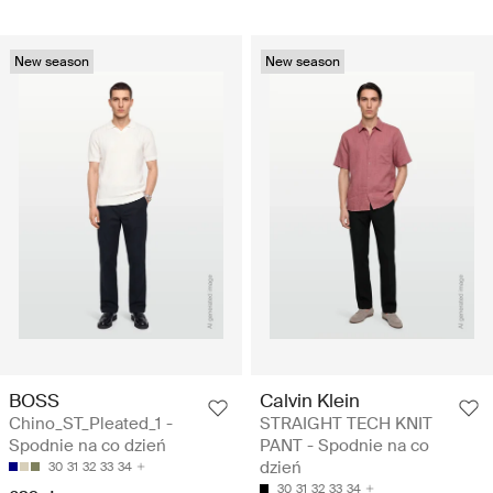
New season
New season
BOSS
Calvin Klein
Chino_ST_Pleated_1 -
STRAIGHT TECH KNIT
Spodnie na co dzień
PANT - Spodnie na co
dzień
30
31
32
33
34
30
31
32
33
34