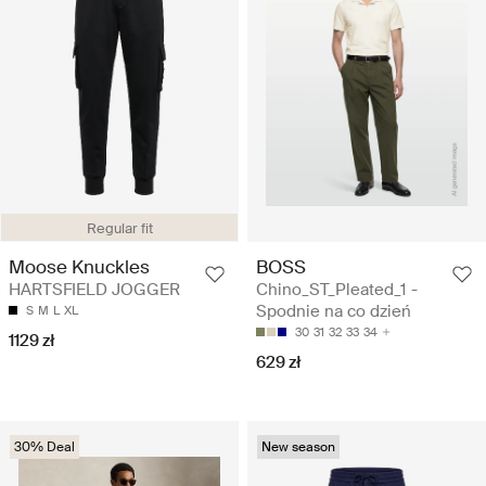
Regular fit
BOSS
Moose Knuckles
Chino_ST_Pleated_1 -
HARTSFIELD JOGGER
Spodnie na co dzień
S
M
L
XL
30
31
32
33
34
1129 zł
629 zł
30% Deal
New season