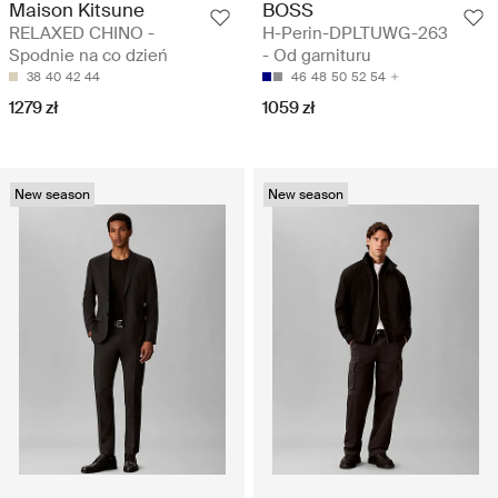
Maison Kitsune
BOSS
RELAXED CHINO -
H-Perin-DPLTUWG-263
Spodnie na co dzień
- Od garnituru
38
40
42
44
46
48
50
52
54
1279 zł
1059 zł
New season
New season