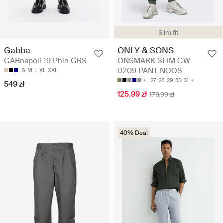
Slim fit
Gabba
ONLY & SONS
GABnapoli 19 Phin GRS
ONSMARK SLIM GW
0209 PANT NOOS
S
M
L
XL
XXL
27
28
29
30
31
549 zł
125.99 zł
179.99 zł
40% Deal