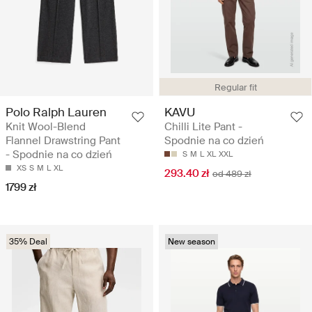
Regular fit
Polo Ralph Lauren
KAVU
Knit Wool-Blend
Chilli Lite Pant -
Flannel Drawstring Pant
Spodnie na co dzień
- Spodnie na co dzień
S
M
L
XL
XXL
XS
S
M
L
XL
293.40 zł
od 489 zł
1799 zł
35% Deal
New season