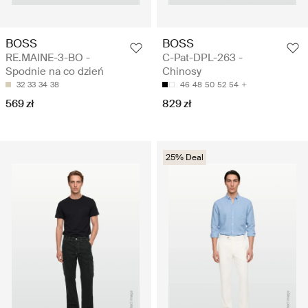
BOSS
BOSS
RE.MAINE-3-BO -
C-Pat-DPL-263 -
Spodnie na co dzień
Chinosy
32
33
34
38
46
48
50
52
54
569 zł
829 zł
25% Deal