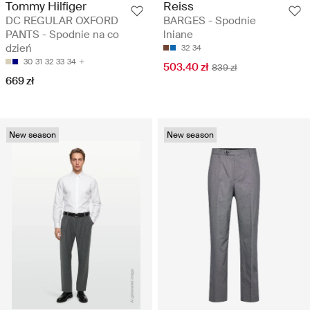
Tommy Hilfiger
Reiss
DC REGULAR OXFORD
BARGES - Spodnie
PANTS - Spodnie na co
lniane
dzień
32
34
30
31
32
33
34
503.40 zł
839 zł
669 zł
New season
New season