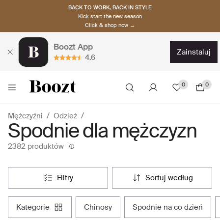
BACK TO WORK, BACK IN STYLE
Kick start the new season
Click & shop now →
Boozt App
zainstaluj
4.6
0
0
Mężczyźni
Odzież
Spodnie dla mężczyzn
2382 produktów
filtry
sortuj według
kategorie
chinosy
spodnie na co dzień