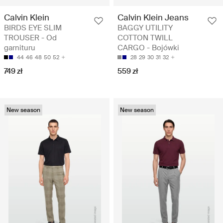
Calvin Klein
Calvin Klein Jeans
BIRDS EYE SLIM
BAGGY UTILITY
TROUSER - Od
COTTON TWILL
garnituru
CARGO - Bojówki
44
46
48
50
52
28
29
30
31
32
749 zł
559 zł
New season
New season