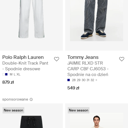
Polo Ralph Lauren
Tommy Jeans
Double-Knit Track Pant
JAIMIE RLXD STR
- Spodnie dresowe
CARP CBF CJ6053 -
Spodnie na co dzień
M
L
XL
28
29
30
31
32
879 zł
549 zł
sponsorowane
New season
New season