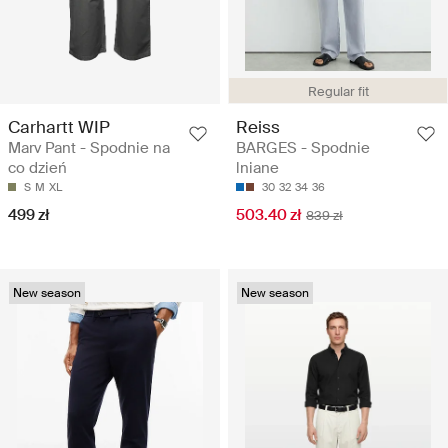
Regular fit
Carhartt WIP
Reiss
Marv Pant - Spodnie na
BARGES - Spodnie
co dzień
lniane
S
M
XL
30
32
34
36
499 zł
503.40 zł
839 zł
New season
New season