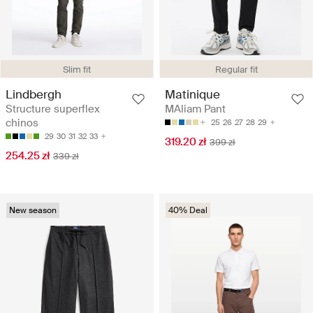
Slim fit
Regular fit
Lindbergh
Matinique
Structure superflex
MAliam Pant
chinos
25
26
27
28
29
29
30
31
32
33
319.20 zł
399 zł
254.25 zł
339 zł
New season
40% Deal