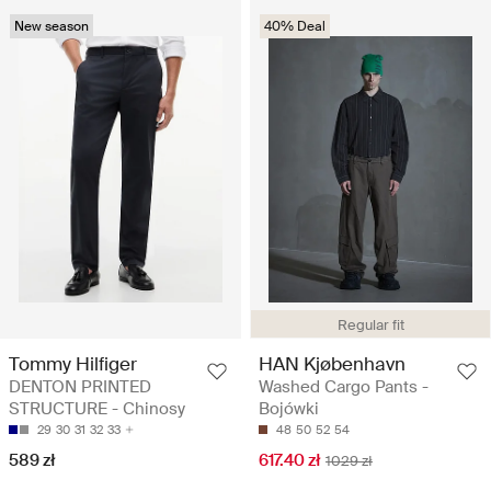
New season
40% Deal
Regular fit
Tommy Hilfiger
HAN Kjøbenhavn
DENTON PRINTED
Washed Cargo Pants -
STRUCTURE - Chinosy
Bojówki
29
30
31
32
33
48
50
52
54
589 zł
617.40 zł
1029 zł