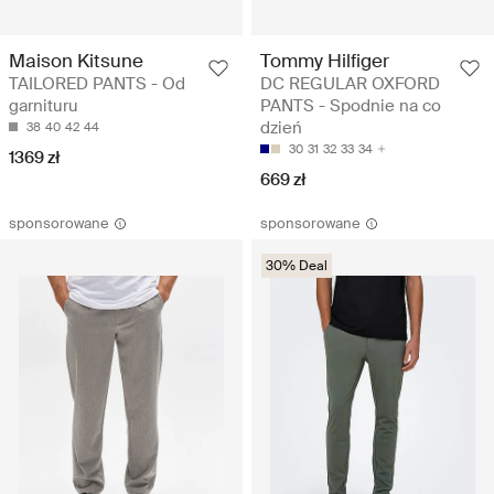
Maison Kitsune
Tommy Hilfiger
TAILORED PANTS - Od
DC REGULAR OXFORD
garnituru
PANTS - Spodnie na co
dzień
38
40
42
44
30
31
32
33
34
1369 zł
669 zł
sponsorowane
sponsorowane
30% Deal