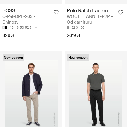
BOSS
Polo Ralph Lauren
C-Pat-DPL-263 -
WOOL FLANNEL-P2P -
Chinosy
Od garnituru
46
48
50
52
54
32
34
36
829 zł
2619 zł
New season
New season