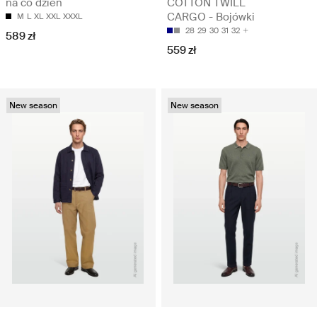
na co dzień
COTTON TWILL
CARGO - Bojówki
M
L
XL
XXL
XXXL
28
29
30
31
32
589 zł
559 zł
New season
New season