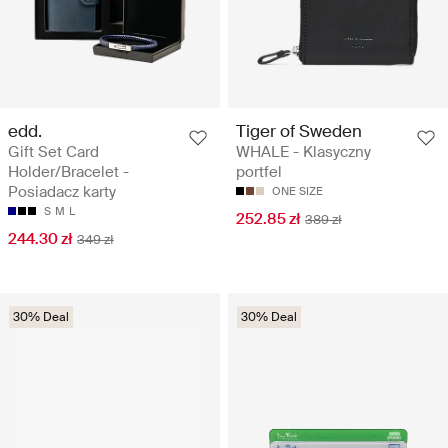
edd.
Tiger of Sweden
Gift Set Card
WHALE - Klasyczny
Holder/Bracelet -
portfel
Posiadacz karty
ONE SIZE
S
M
L
252.85 zł
389 zł
244.30 zł
349 zł
30% Deal
30% Deal