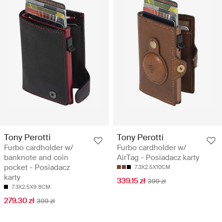
Tony Perotti
Tony Perotti
Furbo cardholder w/
Furbo cardholder w/
banknote and coin
AirTag - Posiadacz karty
pocket - Posiadacz
7.3X2.5X10CM
karty
339.15 zł
399 zł
7.3X2.5X9.8CM
279.30 zł
399 zł