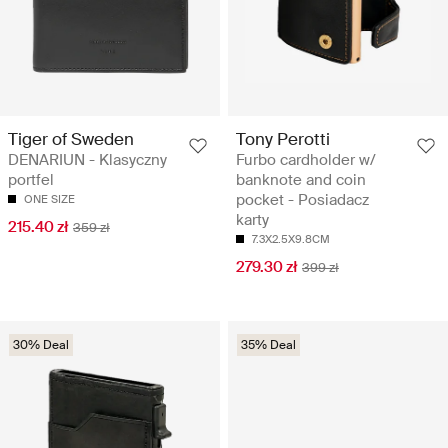
Tiger of Sweden
Tony Perotti
DENARIUN - Klasyczny
Furbo cardholder w/
portfel
banknote and coin
pocket - Posiadacz
ONE SIZE
karty
215.40 zł
359 zł
7.3X2.5X9.8CM
279.30 zł
399 zł
30% Deal
35% Deal