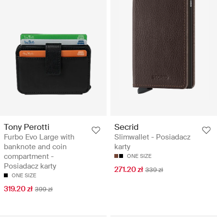
Tony Perotti
Secrid
Furbo Evo Large with
Slimwallet - Posiadacz
banknote and coin
karty
compartment -
ONE SIZE
Posiadacz karty
271.20 zł
339 zł
ONE SIZE
319.20 zł
399 zł