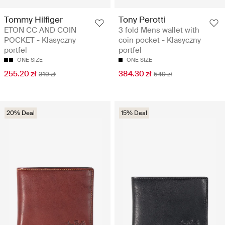
Tommy Hilfiger
Tony Perotti
ETON CC AND COIN
3 fold Mens wallet with
POCKET - Klasyczny
coin pocket - Klasyczny
portfel
portfel
ONE SIZE
ONE SIZE
255.20 zł
384.30 zł
319 zł
549 zł
20% Deal
15% Deal