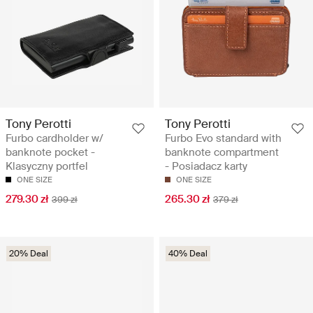
Tony Perotti
Tony Perotti
Furbo cardholder w/
Furbo Evo standard with
banknote pocket -
banknote compartment
Klasyczny portfel
- Posiadacz karty
ONE SIZE
ONE SIZE
279.30 zł
265.30 zł
399 zł
379 zł
20% Deal
40% Deal