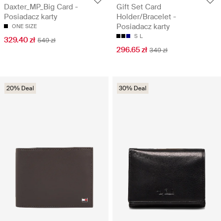
Daxter_MP_Big Card -
Gift Set Card
Posiadacz karty
Holder/Bracelet -
Posiadacz karty
ONE SIZE
S
L
329.40 zł
549 zł
296.65 zł
349 zł
20% Deal
30% Deal