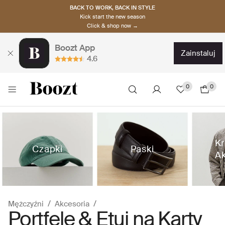
BACK TO WORK, BACK IN STYLE
Kick start the new season
Click & shop now →
Boozt App
zainstaluj
4.6
0
0
Kr
Czapki
Paski
Ak
Mężczyźni
Akcesoria
Portfele & Etui na Karty