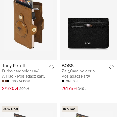
Tony Perotti
BOSS
Furbo cardholder w/
Zair_Card holder N. -
AirTag - Posiadacz karty
Posiadacz karty
7.3X2.5X10CM
ONE SIZE
279.30 zł
261.75 zł
399 zł
349 zł
30% Deal
15% Deal