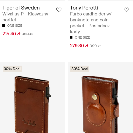
Tiger of Sweden
Tony Perotti
Wivalius P - Klasyczny
Furbo cardholder w/
portfel
banknote and coin
pocket - Posiadacz
ONE SIZE
karty
215.40 zł
359 zł
ONE SIZE
279.30 zł
399 zł
30% Deal
30% Deal