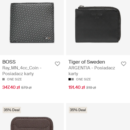
BOSS
Tiger of Sweden
Ray_MN_4cc_Coin -
ARGENTIA - Posiadacz
Posiadacz karty
karty
ONE SIZE
ONE SIZE
347.40 zł
191.40 zł
579 zł
319 zł
35% Deal
35% Deal