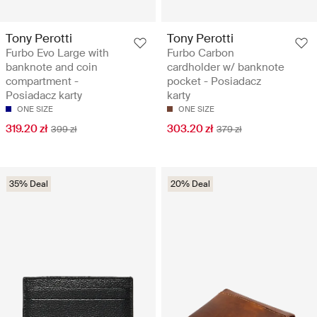
Tony Perotti
Tony Perotti
Furbo Evo Large with
Furbo Carbon
banknote and coin
cardholder w/ banknote
compartment -
pocket - Posiadacz
Posiadacz karty
karty
ONE SIZE
ONE SIZE
319.20 zł
303.20 zł
399 zł
379 zł
35% Deal
20% Deal