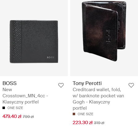
BOSS
Tony Perotti
New
Creditcard wallet, fold,
Crosstown_MN_4cc -
w/ banknote pocket van
Klasyczny portfel
Gogh - Klasyczny
portfel
ONE SIZE
ONE SIZE
479.40 zł
799 zł
223.30 zł
319 zł