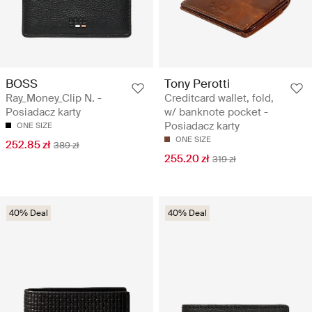
BOSS
Tony Perotti
Ray_Money_Clip N. -
Creditcard wallet, fold,
Posiadacz karty
w/ banknote pocket -
Posiadacz karty
ONE SIZE
ONE SIZE
252.85 zł
389 zł
255.20 zł
319 zł
40% Deal
40% Deal