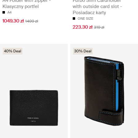
A4 Folder with zipper -
Furbo Slim Cardholder
Klasyczny portfel
with outside card slot -
Posiadacz karty
A4
ONE SIZE
1049.30 zł
1499 zł
223.30 zł
319 zł
40% Deal
30% Deal