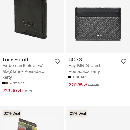
Tony Perotti
BOSS
Furbo cardholder w/
Ray_MN_S Card -
MagSafe - Posiadacz
Posiadacz karty
karty
ONE SIZE
ONE SIZE
220.35 zł
339 zł
223.30 zł
319 zł
30% Deal
25% Deal