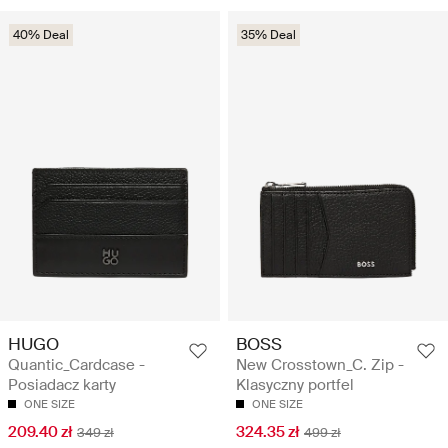
40% Deal
35% Deal
HUGO
BOSS
Quantic_Cardcase -
New Crosstown_C. Zip -
Posiadacz karty
Klasyczny portfel
ONE SIZE
ONE SIZE
209.40 zł
324.35 zł
349 zł
499 zł