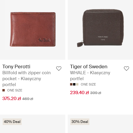
Tony Perotti
Tiger of Sweden
Billfold with zipper coin
WHALE - Klasyczny
pocket - Klasyczny
portfel
portfel
ONE SIZE
ONE SIZE
239.40 zł
399 zł
375.20 zł
469 zł
40% Deal
30% Deal