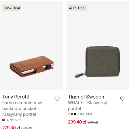
30% Deal
40% Deal
Tony Perotti
Tiger of Sweden
Furbo cardholder w/
WHALE - Klasyczny
banknote pocket -
portfel
Klasyczny portfel
ONE SIZE
ONE SIZE
239.40 zł
399 zł
279.30 zł
399 zł