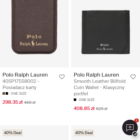
Polo Ralph Lauren
Polo Ralph Lauren
405P17558002 -
Smooth Leather Billfold
Posiadacz karty
Coin Wallet - Klasyczny
portfel
ONE SIZE
ONE SIZE
298.35 zł
459 zł
408.85 zł
629 zł
1
40% Deal
40% Deal
−