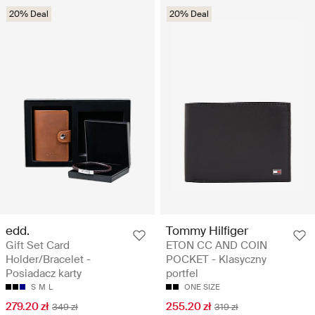
20% Deal
20% Deal
edd.
Tommy Hilfiger
Gift Set Card
ETON CC AND COIN
Holder/Bracelet -
POCKET - Klasyczny
Posiadacz karty
portfel
S
M
L
ONE SIZE
279.20 zł
255.20 zł
349 zł
319 zł