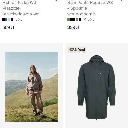
Fishtail Parka W3 -
Rain Pants Regular W3
Płaszcze
- Spodnie
przeciwdeszczowe
wodoodporne
L
XL
M
L
XL
569 zł
339 zł
40% Deal