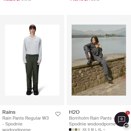
Rains
H2O
1
Rain Pants Regular W3
Bornholm Rain Pants -
- Spodnie
Spodnie wodoodporne
−
wodoodporne
XS
S
M
L
XL