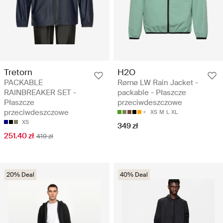
Tretorn
H2O
PACKABLE
Rømø LW Rain Jacket -
RAINBREAKER SET -
packable - Płaszcze
Płaszcze
przeciwdeszczowe
przeciwdeszczowe
XS
M
L
XL
XS
349 zł
251.40 zł
419 zł
20% Deal
40% Deal