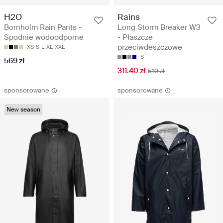
H2O
Rains
Bornholm Rain Pants -
Long Storm Breaker W3
Spodnie wodoodporne
- Płaszcze
przeciwdeszczowe
XS
S
L
XL
XXL
S
569 zł
311.40 zł
519 zł
sponsorowane
sponsorowane
New season