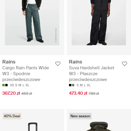
Rains
Rains
Cargo Rain Pants Wide
Suva Hardshell Jacket
W3 - Spodnie
W3 - Płaszcze
przeciwdeszczowe
przeciwdeszczowe
XS
S
M
L
XL
S
M
L
XL
367.20 zł
473.40 zł
459 zł
789 zł
40% Deal
New season