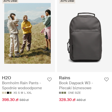
30% Deal
30% Deal
H2O
Rains
Bornholm Rain Pants -
Book Daypack W3 -
Spodnie wodoodporne
Plecaki biznesowe
XS
S
M
L
XXL
ONE SIZE
398.30 zł
328.30 zł
569 zł
469 zł