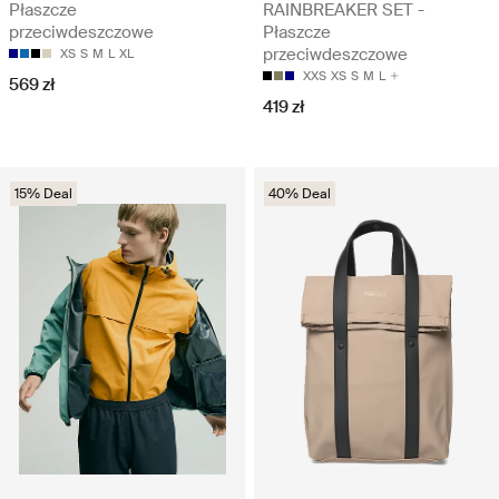
Płaszcze
RAINBREAKER SET -
przeciwdeszczowe
Płaszcze
przeciwdeszczowe
XS
S
M
L
XL
XXS
XS
S
M
L
569 zł
419 zł
15% Deal
40% Deal