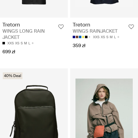
Tretorn
Tretorn
WINGS LONG RAIN
WINGS RAINJACKET
JACKET
XXS
XS
S
M
L
XXS
XS
S
M
L
359 zł
699 zł
40% Deal