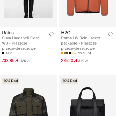
Rains
H2O
Suva Hardshell Coat
Rømø LW Rain Jacket -
W3 - Płaszcze
packable - Płaszcze
przeciwdeszczowe
przeciwdeszczowe
M
XL
XS
S
L
XL
733.85 zł
279.20 zł
1129 zł
349 zł
40% Deal
40% Deal