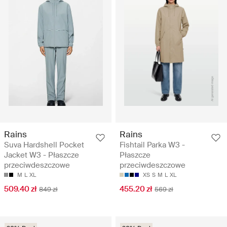
Rains
Rains
Suva Hardshell Pocket
Fishtail Parka W3 -
Jacket W3 - Płaszcze
Płaszcze
przeciwdeszczowe
przeciwdeszczowe
M
L
XL
XS
S
M
L
XL
509.40 zł
455.20 zł
849 zł
569 zł