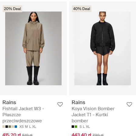
20% Deal
40% Deal
Rains
Rains
Fishtail Jacket W3 -
Koya Vision Bomber
Płaszcze
Jacket T1 - Kurtki
przeciwdeszczowe
bomber
XS
M
L
XL
S
L
XL
415.20 zł
443.40 zł
519 zł
739 zł