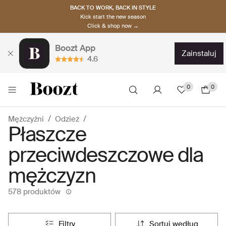
BACK TO WORK, BACK IN STYLE
Kick start the new season
Click & shop now →
Boozt App
zainstaluj
4.6
0
0
Mężczyźni
Odzież
Płaszcze
przeciwdeszczowe dla
mężczyzn
578 produktów
filtry
sortuj według