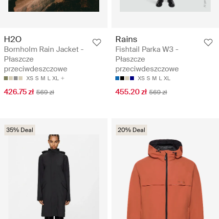
H2O
Rains
Bornholm Rain Jacket -
Fishtail Parka W3 -
Płaszcze
Płaszcze
przeciwdeszczowe
przeciwdeszczowe
XS
S
M
L
XL
XS
S
M
L
XL
426.75 zł
455.20 zł
569 zł
569 zł
35% Deal
20% Deal