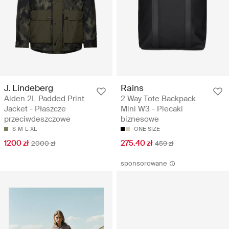
J. Lindeberg
Rains
Aiden 2L Padded Print
2 Way Tote Backpack
Jacket - Płaszcze
Mini W3 - Plecaki
przeciwdeszczowe
biznesowe
S
M
L
XL
ONE SIZE
1200 zł
275.40 zł
2000 zł
459 zł
sponsorowane