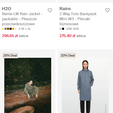
H2O
Rains
Rømø LW Rain Jacket -
2 Way Tote Backpack
packable - Płaszcze
Mini W3 - Plecaki
przeciwdeszczowe
biznesowe
S
M
L
XL
ONE SIZE
296.65 zł
275.40 zł
349 zł
459 zł
25% Deal
20% Deal