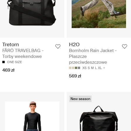
Tretorn
H2O
FÅRÖ TRAVELBAG -
Bornholm Rain Jacket -
Torby weekendowe
Płaszcze
przeciwdeszczowe
ONE SIZE
XS
S
M
L
XL
469 zł
569 zł
New season