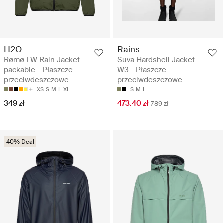
H2O
Rains
Rømø LW Rain Jacket -
Suva Hardshell Jacket
packable - Płaszcze
W3 - Płaszcze
przeciwdeszczowe
przeciwdeszczowe
XS
S
M
L
XL
S
M
L
349 zł
473.40 zł
789 zł
40% Deal