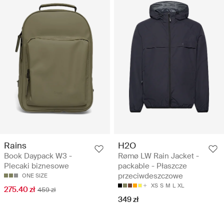
Rains
H2O
Book Daypack W3 -
Rømø LW Rain Jacket -
Plecaki biznesowe
packable - Płaszcze
przeciwdeszczowe
ONE SIZE
XS
S
M
L
XL
275.40 zł
459 zł
349 zł