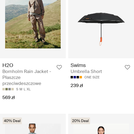
H2O
Swims
Bornholm Rain Jacket -
Umbrella Short
Płaszcze
ONE SIZE
przeciwdeszczowe
239 zł
S
M
L
XL
569 zł
40% Deal
20% Deal