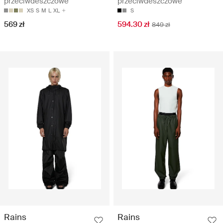
przeciwdeszczowe
przeciwdeszczowe
XS
S
M
L
XL
S
569 zł
594.30 zł
849 zł
Rains
Rains