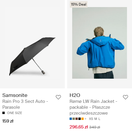
15% Deal
Samsonite
H2O
Rain Pro 3 Sect Auto -
Rømø LW Rain Jacket -
Parasole
packable - Płaszcze
przeciwdeszczowe
ONE SIZE
XS
M
L
159 zł
296.65 zł
349 zł