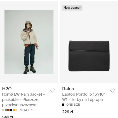
New season
H2O
Rains
Rømø LW Rain Jacket -
Laptop Portfolio 15''/16''
packable - Płaszcze
W1 - Torby na Laptopa
przeciwdeszczowe
ONE SIZE
XS
M
L
XL
229 zł
349 zł