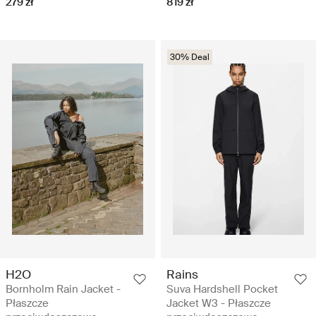
279 zł
819 zł
30% Deal
H2O
Rains
Bornholm Rain Jacket -
Suva Hardshell Pocket
Płaszcze
Jacket W3 - Płaszcze