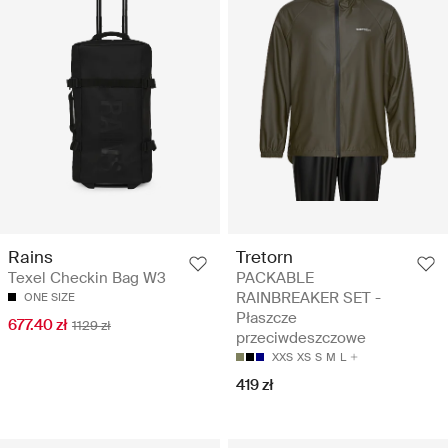
Rains
Tretorn
Texel Checkin Bag W3
PACKABLE
RAINBREAKER SET -
ONE SIZE
Płaszcze
677.40 zł
1129 zł
przeciwdeszczowe
XXS
XS
S
M
L
419 zł