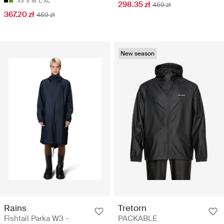
XS
S
M
L
XL
298.35 zł
459 zł
367.20 zł
459 zł
New season
Rains
Tretorn
Fishtail Parka W3 -
PACKABLE