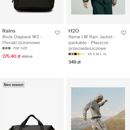
Rains
H2O
Book Daypack W3 -
Rømø LW Rain Jacket -
Plecaki biznesowe
packable - Płaszcze
przeciwdeszczowe
ONE SIZE
XS
S
M
L
XL
275.40 zł
459 zł
349 zł
New season