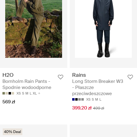
H2O
Rains
Bornholm Rain Pants -
Long Storm Breaker W3
Spodnie wodoodporne
- Płaszcze
przeciwdeszczowe
XS
S
M
L
XL
XS
S
M
L
569 zł
399.20 zł
499 zł
40% Deal