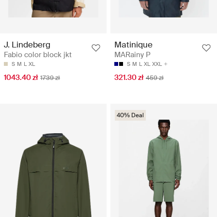
J. Lindeberg
Matinique
Fabio color block jkt
MARainy P
S
M
L
XL
S
M
L
XL
XXL
1043.40 zł
321.30 zł
1739 zł
459 zł
40% Deal