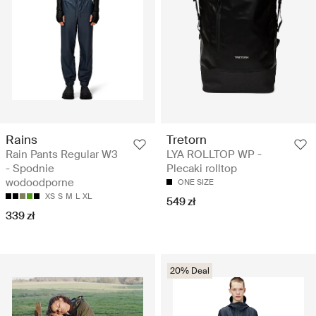
Rains
Tretorn
Rain Pants Regular W3
LYA ROLLTOP WP -
- Spodnie
Plecaki rolltop
wodoodporne
ONE SIZE
XS
S
M
L
XL
549 zł
339 zł
20% Deal