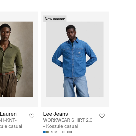
New season
 Lauren
Lee Jeans
SH-KNT-
WORKWEAR SHIRT 2.0
ule casual
- Koszule casual
L
S
M
L
XL
XXL