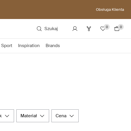
Obsługa Klienta
0
0
Szukaj
Sport
Inspiration
Brands
k
materiał
cena