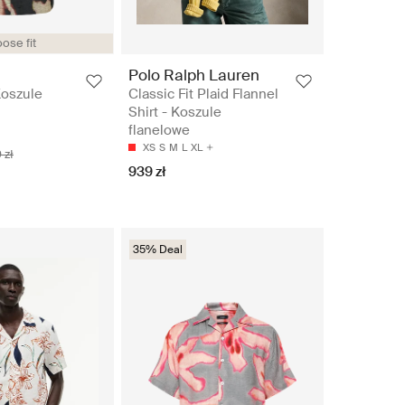
ose fit
Polo Ralph Lauren
oszule
Classic Fit Plaid Flannel
Shirt - Koszule
flanelowe
XS
S
M
L
XL
 zł
939 zł
35% Deal