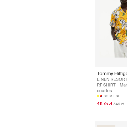
Tommy Hilfig
LINEN RESORT
RF SHIRT - Ma
courtes
XS
M
L
XL
411.75 zł
549 zł