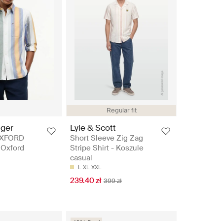
Regular fit
iger
Lyle & Scott
OXFORD
Short Sleeve Zig Zag
 Oxford
Stripe Shirt - Koszule
casual
L
XL
XXL
239.40 zł
399 zł