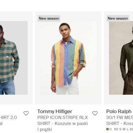
New season
New season
Tommy Hilfiger
Polo Ralph
IRT 2.0
PREP ICON STRIPE RLX
30/1 FW ME
al
SHIRT - Koszule w paski
SHIRT - Kosz
i prążki
XS
S
M
L
X