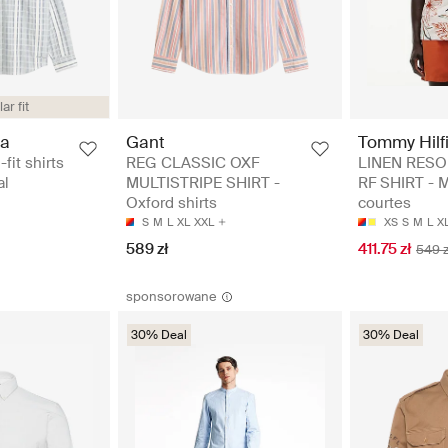
ar fit
da
Gant
Tommy Hilf
fit shirts
REG CLASSIC OXF
LINEN RESO
al
MULTISTRIPE SHIRT -
RF SHIRT - 
Oxford shirts
courtes
S
M
L
XL
XXL
XS
S
M
L
X
589 zł
411.75 zł
549 z
sponsorowane
30% Deal
30% Deal