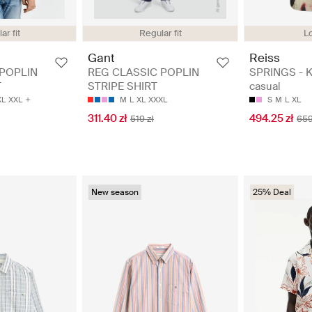
Lo
ar fit
Regular fit
Reiss
Gant
SPRINGS - K
 POPLIN
REG CLASSIC POPLIN
casual
T
STRIPE SHIRT
S
M
L
XL
XL
XXL
M
L
XL
XXXL
494.25 zł
311.40 zł
659
519 zł
New season
25% Deal