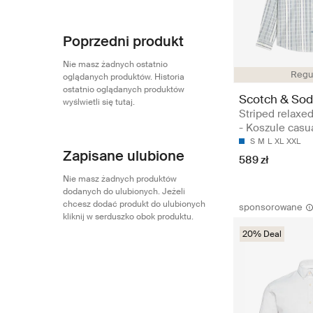
Poprzedni produkt
Nie masz żadnych ostatnio
Regul
oglądanych produktów. Historia
ostatnio oglądanych produktów
Scotch & So
wyślwietli się tutaj.
Striped relaxed-
- Koszule casu
S
M
L
XL
XXL
Zapisane ulubione
589 zł
Nie masz żadnych produktów
dodanych do ulubionych. Jeżeli
chcesz dodać produkt do ulubionych
sponsorowane
kliknij w serduszko obok produktu.
20% Deal