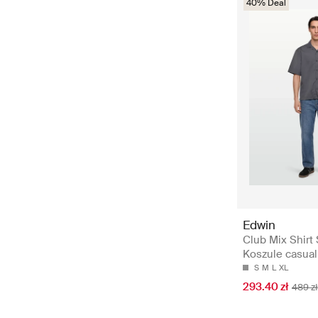
40% Deal
Edwin
Club Mix Shirt 
Koszule casual
S
M
L
XL
293.40 zł
489 zł