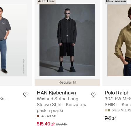
40% Deal
New season
Regular fit
HAN Kjøbenhavn
Polo Ralph
Ss -
Washed Stripe Long
30/1 FW ME
Sleeve Shirt - Koszule w
SHIRT - Kosz
paski i prążki
XS
S
M
L
X
46
48
50
749 zł
515.40 zł
859 zł