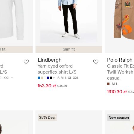
 fit
Slim fit
Polo Ralph
Lindbergh
Classic Fit E
rd
Yarn dyed oxford
Twill Workshi
 L/S
superflex shirt L/S
casual
XL
XXL
S
M
L
XL
XXL
M
L
153.30 zł
219 zł
1910.30 zł
272
35% Deal
New season