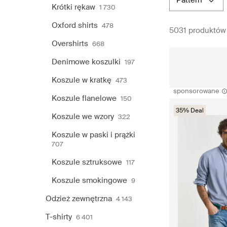
pattern
Krótki rękaw
1 730
Oxford shirts
478
5031 produktów
Overshirts
668
Denimowe koszulki
197
Koszule w kratkę
473
sponsorowane
Koszule flanelowe
150
35% Deal
Koszule we wzory
322
Koszule w paski i prążki
707
Koszule sztruksowe
117
Koszule smokingowe
9
Odzież zewnętrzna
4 143
T-shirty
6 401