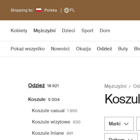
Shipping to:
Polska
PL
Kobiety
Mężczyźni
Dzieci
Sport
Dom
Pokaż wszystko
Nowości
Okazja
Odzież
Buty
Bi
Odzież
18 921
Mężczyźni
Od
Koszu
Koszule
5 004
Koszule casual
1 850
Koszule wizytowe
530
marki
Koszule lniane
891