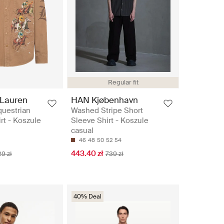
Regular fit
 Lauren
HAN Kjøbenhavn
questrian
Washed Stripe Short
rt - Koszule
Sleeve Shirt - Koszule
casual
46
48
50
52
54
443.40 zł
9 zł
739 zł
40% Deal