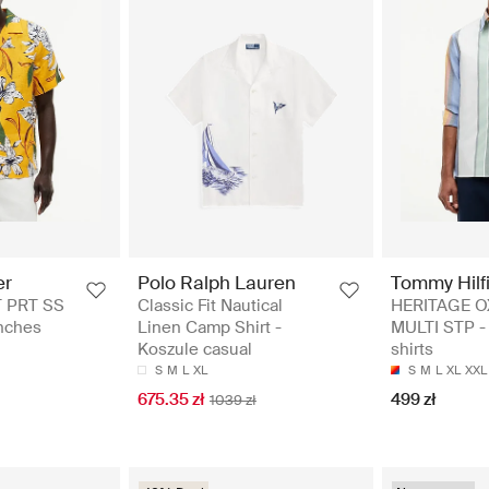
er
Polo Ralph Lauren
Tommy Hilf
 PRT SS
Classic Fit Nautical
HERITAGE 
nches
Linen Camp Shirt -
MULTI STP -
Koszule casual
shirts
S
M
L
XL
S
M
L
XL
XXL
675.35 zł
499 zł
1039 zł