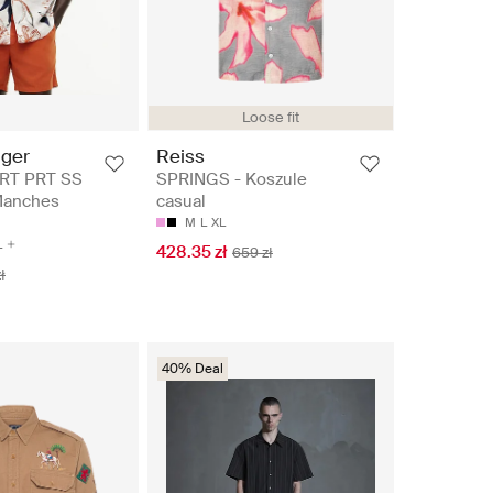
Loose fit
iger
Reiss
RT PRT SS
SPRINGS - Koszule
Manches
casual
M
L
XL
L
428.35 zł
659 zł
ł
40% Deal