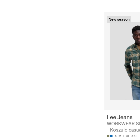
New season
Lee Jeans
WORKWEAR SH
- Koszule casu
S
M
L
XL
XXL