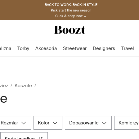
BACK TO WORK, BACK IN STYLE
Kick start the new season
Click & shop now →
elizna
Torby
Akcesoria
Streetwear
Designers
Travel
zież
Koszule
le
rozmiar
kolor
dopasowanie
kołnierzy