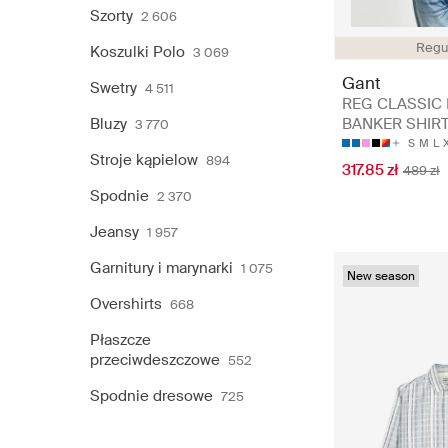
Szorty
2 606
Regul
Koszulki Polo
3 069
Gant
Swetry
4 511
REG CLASSIC
Bluzy
BANKER SHIR
3 770
S
M
L
Stroje kąpielow
894
317.85 zł
489 zł
Spodnie
2 370
Jeansy
1 957
Garnitury i marynarki
1 075
New season
Overshirts
668
Płaszcze
przeciwdeszczowe
552
Spodnie dresowe
725