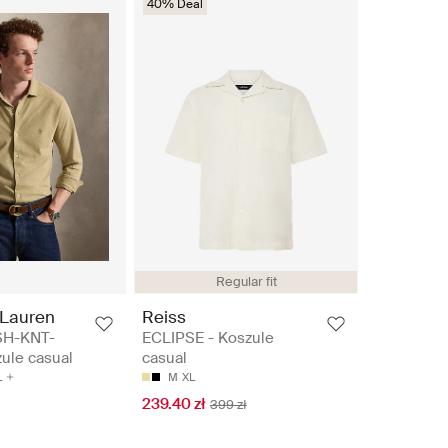
40% Deal
Regular fit
 Lauren
Reiss
SH-KNT-
ECLIPSE - Koszule
ule casual
casual
L
M
XL
239.40 zł
399 zł