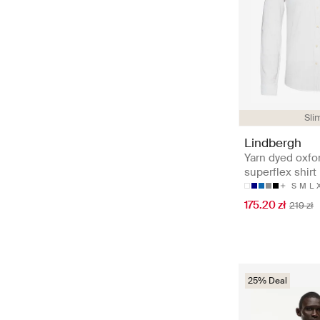
Slim
Lindbergh
Yarn dyed oxfo
superflex shirt
S
M
L
175.20 zł
219 zł
25% Deal