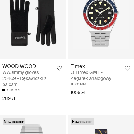
WOOD WOOD
Timex
WWJimmy gloves
Q Timex GMT -
25469 - Rękawiczki z
Zegarek analogowy
palcami
38 MM
S/M
M/L
1059 zł
289 zł
New season
New season