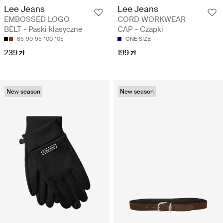
Lee Jeans
Lee Jeans
EMBOSSED LOGO
CORD WORKWEAR
BELT - Paski klasyczne
CAP - Czapki
85
90
95
100
105
ONE SIZE
239 zł
199 zł
New season
New season