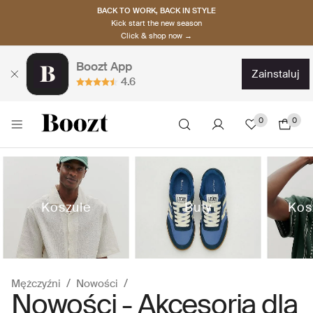
BACK TO WORK, BACK IN STYLE
Kick start the new season
Click & shop now →
Boozt App
zainstaluj
4.6
0
0
Koszule
Buty
Kos
Mężczyźni
Nowości
Nowości - Akcesoria dla