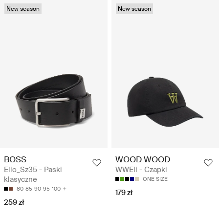
New season
New season
BOSS
WOOD WOOD
Elio_Sz35 - Paski
WWEli - Czapki
klasyczne
ONE SIZE
80
85
90
95
100
179 zł
259 zł