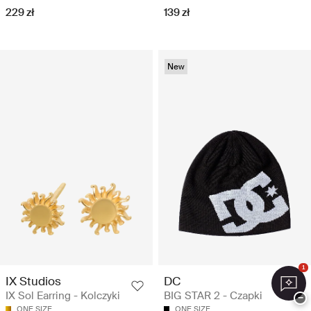
229 zł
139 zł
New
1
IX Studios
DC
IX Sol Earring - Kolczyki
BIG STAR 2 - Czapki
−
ONE SIZE
ONE SIZE