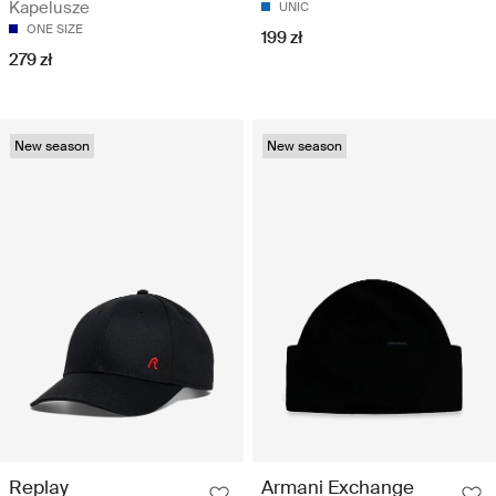
Kapelusze
UNIC
ONE SIZE
199 zł
279 zł
New season
New season
Replay
Armani Exchange