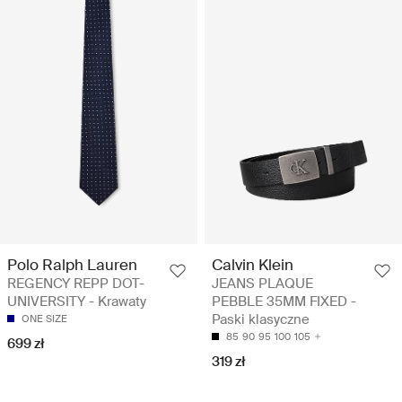
Polo Ralph Lauren
Calvin Klein
REGENCY REPP DOT-
JEANS PLAQUE
UNIVERSITY - Krawaty
PEBBLE 35MM FIXED -
Paski klasyczne
ONE SIZE
85
90
95
100
105
699 zł
319 zł