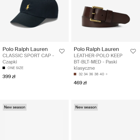
Polo Ralph Lauren
Polo Ralph Lauren
CLASSIC SPORT CAP -
LEATHER-POLO KEEP
Czapki
BT-BLT-MED - Paski
klasyczne
ONE SIZE
32
34
36
38
40
399 zł
469 zł
New season
New season