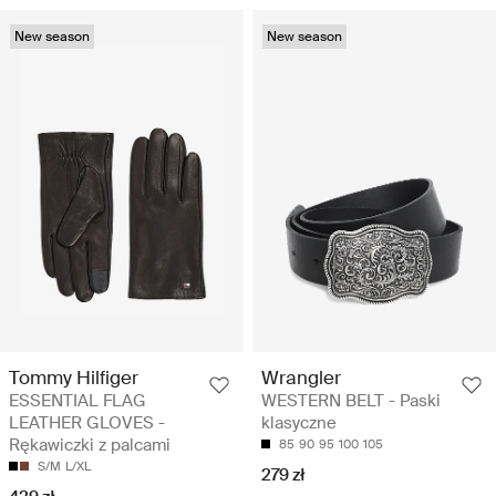
New season
New season
Tommy Hilfiger
Wrangler
ESSENTIAL FLAG
WESTERN BELT - Paski
LEATHER GLOVES -
klasyczne
Rękawiczki z palcami
85
90
95
100
105
S/M
L/XL
279 zł