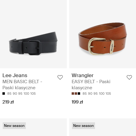
Lee Jeans
Wrangler
MEN BASIC BELT -
EASY BELT - Paski
Paski klasyczne
klasyczne
85
90
95
100
105
85
90
95
100
105
219 zł
199 zł
New season
New season