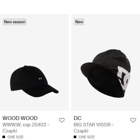
New season
New
WOOD WOOD
DC
WWW.W. cap 25402 -
BIG STAR VISOR -
Czapki
Czapki
ONE SIZE
ONE SIZE