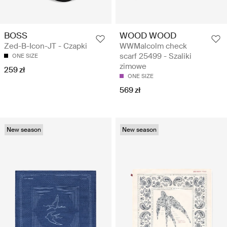
BOSS
WOOD WOOD
Zed-B-Icon-JT - Czapki
WWMalcolm check
scarf 25499 - Szaliki
ONE SIZE
zimowe
259 zł
ONE SIZE
569 zł
New season
New season