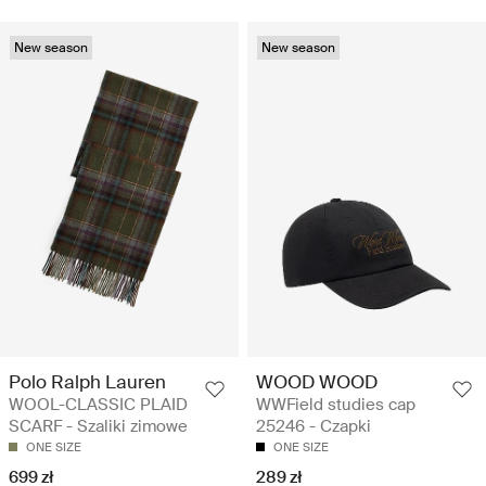
New season
New season
Polo Ralph Lauren
WOOD WOOD
WOOL-CLASSIC PLAID
WWField studies cap
SCARF - Szaliki zimowe
25246 - Czapki
ONE SIZE
ONE SIZE
699 zł
289 zł