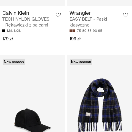
Calvin Klein
Wrangler
TECH NYLON GLOVES
EASY BELT - Paski
- Rękawiczki z palcami
klasyczne
M/L
L/XL
75
80
85
90
95
179 zł
199 zł
New season
New season