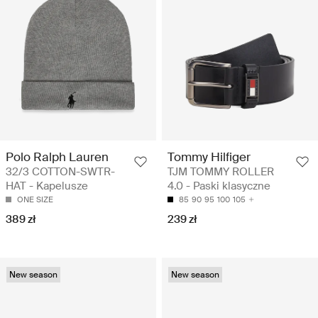
Polo Ralph Lauren
Tommy Hilfiger
32/3 COTTON-SWTR-
TJM TOMMY ROLLER
HAT - Kapelusze
4.0 - Paski klasyczne
ONE SIZE
85
90
95
100
105
389 zł
239 zł
New season
New season