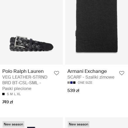
Polo Ralph Lauren
Armani Exchange
VEG LEATHER-STRND
SCARF - Szaliki zimowe
BRD BT-CSL-SML -
ONE SIZE
Paski plecione
539 zł
S
M
L
XL
749 zł
New season
New season