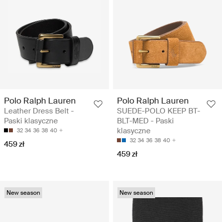
Polo Ralph Lauren
Polo Ralph Lauren
Leather Dress Belt -
SUEDE-POLO KEEP BT-
Paski klasyczne
BLT-MED - Paski
klasyczne
32
34
36
38
40
32
34
36
38
40
459 zł
459 zł
New season
New season