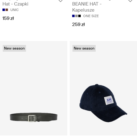
Hat - Czapki
BEANIE HAT -
Kapelusze
UNIC
ONE SIZE
159 zł
259 zł
New season
New season