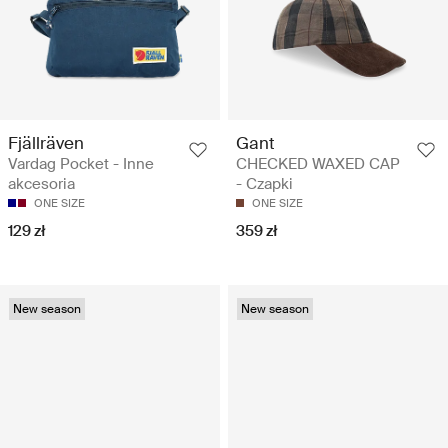
Fjällräven
Gant
Vardag Pocket - Inne
CHECKED WAXED CAP
akcesoria
- Czapki
ONE SIZE
ONE SIZE
129 zł
359 zł
New season
New season