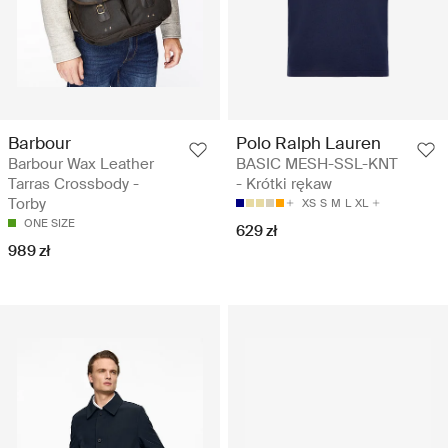
Barbour
Polo Ralph Lauren
Barbour Wax Leather
BASIC MESH-SSL-KNT
Tarras Crossbody -
- Krótki rękaw
Torby
XS
S
M
L
XL
ONE SIZE
629 zł
989 zł