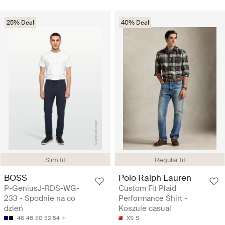
25% Deal
40% Deal
Slim fit
Regular fit
BOSS
Polo Ralph Lauren
P-GeniusJ-RDS-WG-
Custom Fit Plaid
233 - Spodnie na co
Performance Shirt -
dzień
Koszule casual
46
48
50
52
54
XS
S