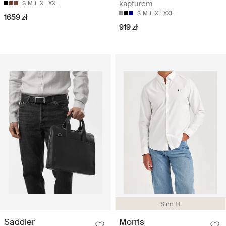
kapturem
S
M
L
XL
XXL
S
M
L
XL
XXL
1659 zł
919 zł
Slim fit
Saddler
Morris