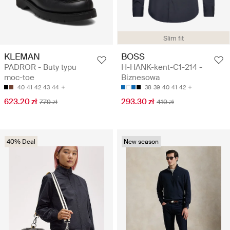
Slim fit
KLEMAN
BOSS
PADROR - Buty typu
H-HANK-kent-C1-214 -
moc-toe
Biznesowa
40
41
42
43
44
38
39
40
41
42
623.20 zł
293.30 zł
779 zł
419 zł
40% Deal
New season