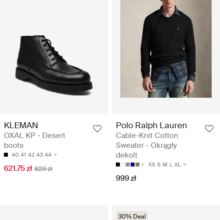
KLEMAN
Polo Ralph Lauren
OXAL KP - Desert
Cable-Knit Cotton
boots
Sweater - Okrągły
dekolt
40
41
42
43
44
XS
S
M
L
XL
621.75 zł
829 zł
999 zł
30% Deal