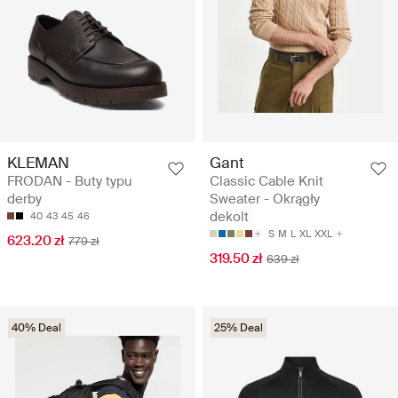
KLEMAN
Gant
FRODAN - Buty typu
Classic Cable Knit
derby
Sweater - Okrągły
dekolt
40
43
45
46
S
M
L
XL
XXL
623.20 zł
779 zł
319.50 zł
639 zł
40% Deal
25% Deal