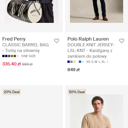
Fred Perry
Polo Ralph Lauren
CLASSIC BARREL BAG
DOUBLE KNIT JERSEY-
- Torby na siłownię
LSL-KNT - Kardigany z
zamkiem do połowy
ONE SIZE
XS
S
M
L
XL
335.40 zł
559 zł
849 zł
20% Deal
50% Deal