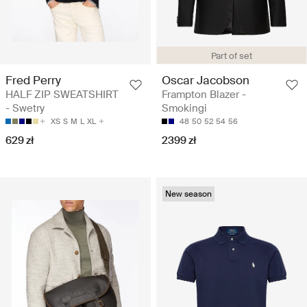
Part of set
Fred Perry
Oscar Jacobson
HALF ZIP SWEATSHIRT
Frampton Blazer -
- Swetry
Smokingi
XS
S
M
L
XL
48
50
52
54
56
629 zł
2399 zł
New season