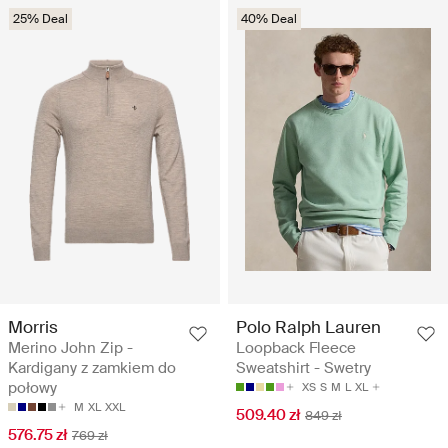
25% Deal
40% Deal
Morris
Polo Ralph Lauren
Merino John Zip -
Loopback Fleece
Kardigany z zamkiem do
Sweatshirt - Swetry
połowy
XS
S
M
L
XL
M
XL
XXL
509.40 zł
849 zł
576.75 zł
769 zł