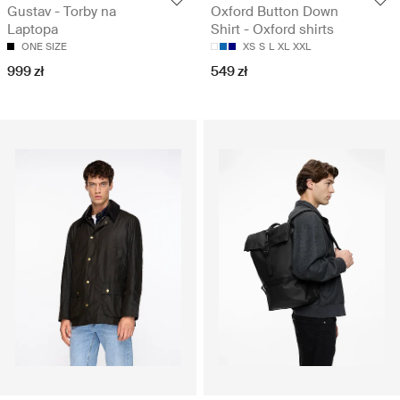
Gustav - Torby na
Oxford Button Down
Laptopa
Shirt - Oxford shirts
ONE SIZE
XS
S
L
XL
XXL
999 zł
549 zł