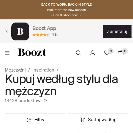
BACK TO WORK, BACK IN STYLE
Kick start the new season
Click & shop now →
Boozt App
zainstaluj
4.6
0
0
Mężczyźni
Inspiration
Kupuj według stylu dla
mężczyzn
13428 produktów
filtry
sortuj według