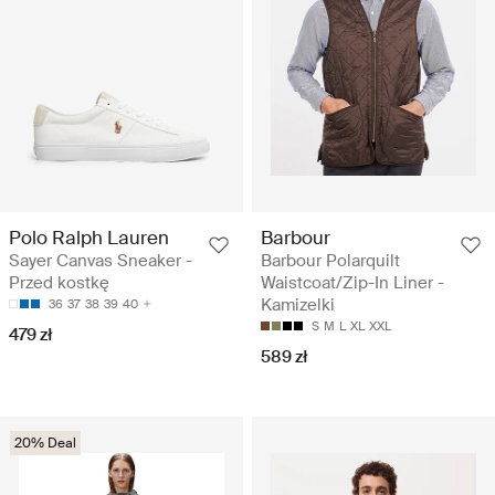
Polo Ralph Lauren
Barbour
Sayer Canvas Sneaker -
Barbour Polarquilt
Przed kostkę
Waistcoat/Zip-In Liner -
Kamizelki
36
37
38
39
40
S
M
L
XL
XXL
479 zł
589 zł
20% Deal