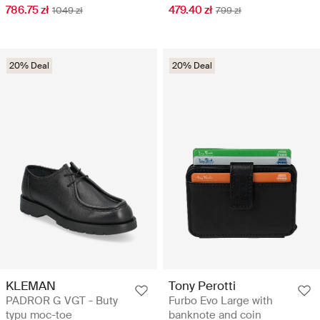
786.75 zł
479.40 zł
1049 zł
799 zł
20% Deal
20% Deal
KLEMAN
Tony Perotti
PADROR G VGT - Buty
Furbo Evo Large with
typu moc-toe
banknote and coin