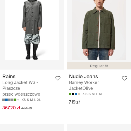
Regular fit
Rains
Nudie Jeans
Long Jacket W3 -
Barney Worker
Płaszcze
JacketOlive
przeciwdeszczowe
X S
S
M
L
XL
XS
S
M
L
XL
719 zł
367.20 zł
459 zł