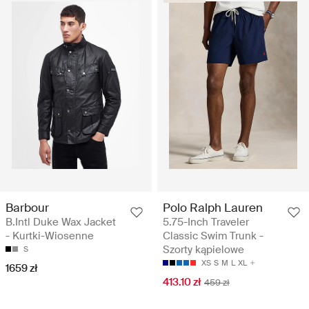
Barbour
Polo Ralph Lauren
B.Intl Duke Wax Jacket
5.75-Inch Traveler
- Kurtki-Wiosenne
Classic Swim Trunk -
Szorty kąpielowe
S
XS
S
M
L
XL
1659 zł
413.10 zł
459 zł