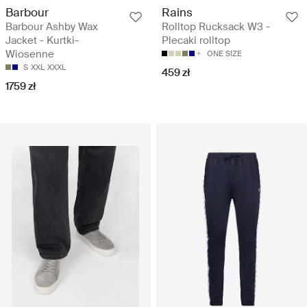
Barbour
Rains
Barbour Ashby Wax
Rolltop Rucksack W3 -
Jacket - Kurtki-
Plecaki rolltop
Wiosenne
ONE SIZE
S
XXL
XXXL
459 zł
1759 zł