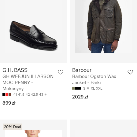
G.H. BASS
Barbour
GH WEEJUN II LARSON
Barbour Ogston Wax
MOC PENNY -
Jacket - Parki
Mokasyny
S
M
XL
XXL
41
41.5
42
42.5
43
2029 zł
899 zł
20% Deal