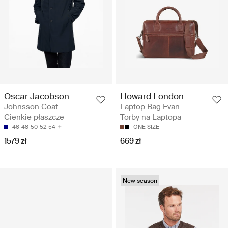
Oscar Jacobson
Howard London
Johnsson Coat -
Laptop Bag Evan -
Cienkie płaszcze
Torby na Laptopa
46
48
50
52
54
ONE SIZE
1579 zł
669 zł
New season