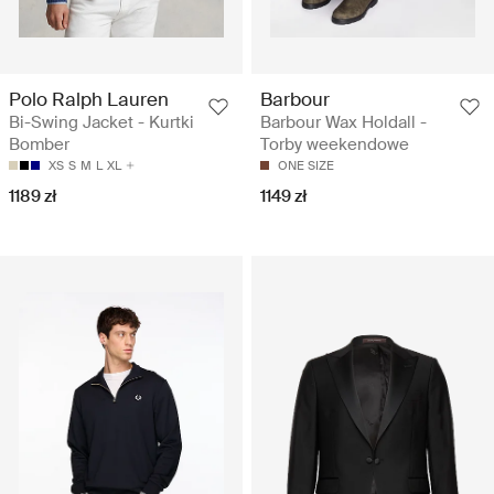
Polo Ralph Lauren
Barbour
Bi-Swing Jacket - Kurtki
Barbour Wax Holdall -
Bomber
Torby weekendowe
XS
S
M
L
XL
ONE SIZE
1189 zł
1149 zł