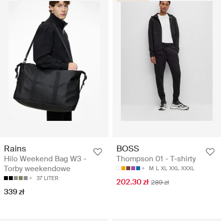
Rains
BOSS
Hilo Weekend Bag W3 -
Thompson 01 - T-shirty
Torby weekendowe
M
L
XL
XXL
XXXL
37 LITER
202.30 zł
289 zł
339 zł