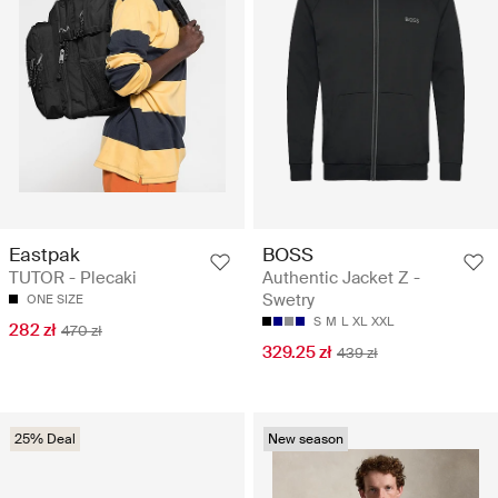
Eastpak
BOSS
TUTOR - Plecaki
Authentic Jacket Z -
Swetry
ONE SIZE
S
M
L
XL
XXL
282 zł
470 zł
329.25 zł
439 zł
25% Deal
New season