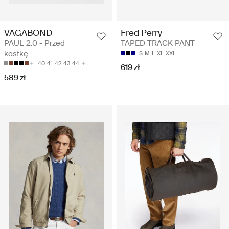
VAGABOND
Fred Perry
PAUL 2.0 - Przed
TAPED TRACK PANT
kostkę
S
M
L
XL
XXL
40
41
42
43
44
619 zł
589 zł