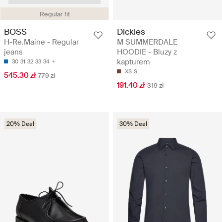
Regular fit
BOSS
Dickies
H-Re.Maine - Regular
M SUMMERDALE
jeans
HOODIE - Bluzy z
kapturem
30
31
32
33
34
XS
S
545.30 zł
779 zł
191.40 zł
319 zł
20% Deal
30% Deal