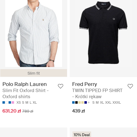
Slim fit
Polo Ralph Lauren
Fred Perry
Slim Fit Oxford Shirt -
TWIN TIPPED FP SHIRT
Oxford shirts
- Krótki rękaw
XS
S
M
L
XL
S
M
XL
XXL
XXXL
631.20 zł
439 zł
789 zł
10% Deal