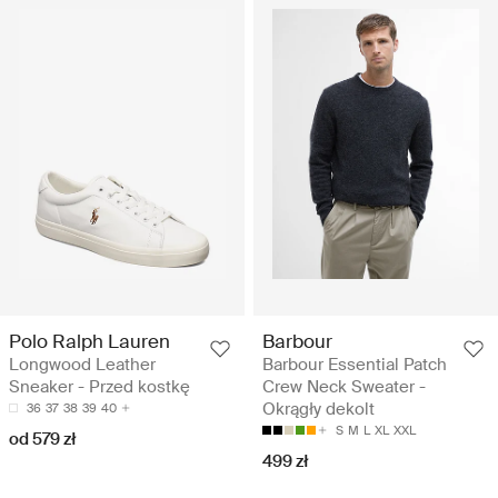
Polo Ralph Lauren
Barbour
Longwood Leather
Barbour Essential Patch
Sneaker - Przed kostkę
Crew Neck Sweater -
Okrągły dekolt
36
37
38
39
40
S
M
L
XL
XXL
od 579 zł
499 zł