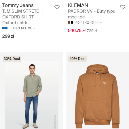
Tommy Jeans
KLEMAN
TJM SLIM STRETCH
PADROR VV - Buty typu
OXFORD SHIRT -
moc-toe
Oxford shirts
40
41
42
43
44
XS
S
M
L
XL
546.75 zł
729 zł
299 zł
30% Deal
40% Deal