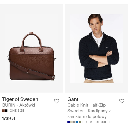
Tiger of Sweden
Gant
BURIN - Aktówki
Cable Knit Half-Zip
Sweater - Kardigany z
ONE SIZE
zamkiem do połowy
1739 zł
S
M
L
XL
XXL