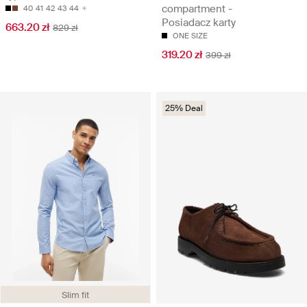
compartment -
40
41
42
43
44
Posiadacz karty
663.20 zł
829 zł
ONE SIZE
319.20 zł
399 zł
25% Deal
Slim fit