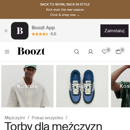
BACK TO WORK, BACK IN STYLE
Kick start the new season
Click & shop now →
Boozt App
zainstaluj
4.6
0
0
Koszule
Buty
Kos
Mężczyźni
Pokaż wszystko
Torby dla mężczyzn