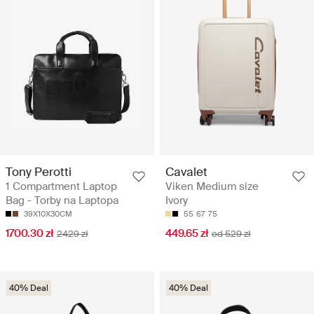
Tony Perotti
Cavalet
1 Compartment Laptop
Viken Medium size
Bag - Torby na Laptopa
Ivory
39X10X30CM
55
67
75
1700.30 zł
449.65 zł
2429 zł
od 529 zł
40% Deal
40% Deal