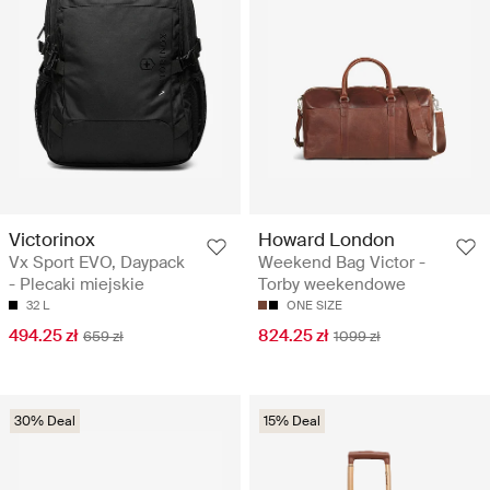
Victorinox
Howard London
Vx Sport EVO, Daypack
Weekend Bag Victor -
- Plecaki miejskie
Torby weekendowe
32 L
ONE SIZE
494.25 zł
824.25 zł
659 zł
1099 zł
30% Deal
15% Deal