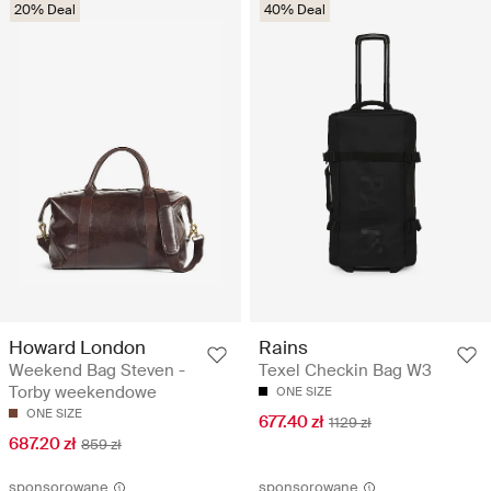
20% Deal
40% Deal
Howard London
Rains
Weekend Bag Steven -
Texel Checkin Bag W3
Torby weekendowe
ONE SIZE
ONE SIZE
677.40 zł
1129 zł
687.20 zł
859 zł
sponsorowane
sponsorowane