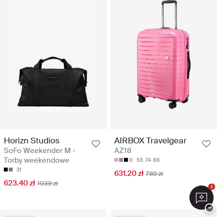
Horizn Studios
AIRBOX Travelgear
SoFo Weekender M -
AZ18
Torby weekendowe
55
74
66
31
631.20 zł
789 zł
623.40 zł
1039 zł
1
−