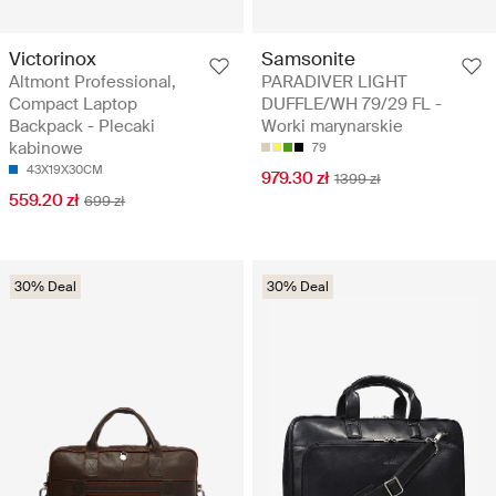
Victorinox
Samsonite
Altmont Professional,
PARADIVER LIGHT
Compact Laptop
DUFFLE/WH 79/29 FL -
Backpack - Plecaki
Worki marynarskie
kabinowe
79
43X19X30CM
979.30 zł
1399 zł
559.20 zł
699 zł
30% Deal
30% Deal