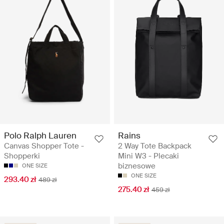
Polo Ralph Lauren
Rains
Canvas Shopper Tote -
2 Way Tote Backpack
Shopperki
Mini W3 - Plecaki
biznesowe
ONE SIZE
ONE SIZE
293.40 zł
489 zł
275.40 zł
459 zł