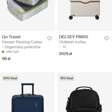
Go Travel
DELSEY PARIS
Deeper Packing Cubes
Châtelet trolley
- Organizery podróżne
67
ONE SIZE
2029 zł
119 zł
30% Deal
15% Deal