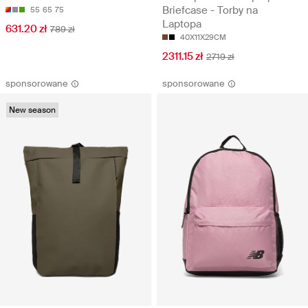
Briefcase - Torby na
55
65
75
Laptopa
631.20 zł
789 zł
40X11X29CM
2311.15 zł
2719 zł
sponsorowane
sponsorowane
New season