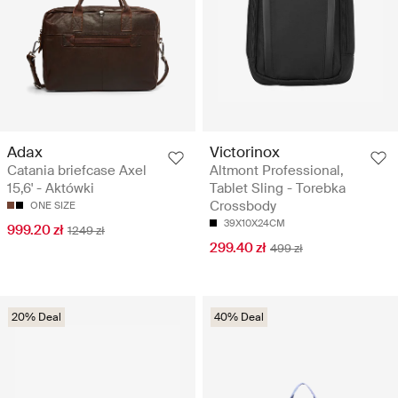
Adax
Victorinox
Catania briefcase Axel
Altmont Professional,
15,6' - Aktówki
Tablet Sling - Torebka
Crossbody
ONE SIZE
39X10X24CM
999.20 zł
1249 zł
299.40 zł
499 zł
20% Deal
40% Deal