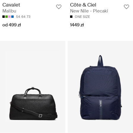
Cavalet
Côte & Ciel
Malibu
New Nile - Plecaki
54
64
73
ONE SIZE
od 499 zł
1449 zł