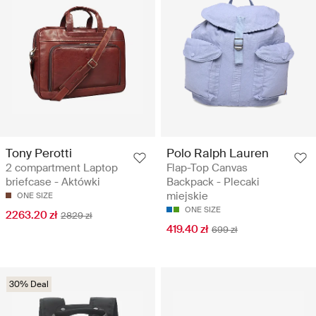
Tony Perotti
Polo Ralph Lauren
2 compartment Laptop
Flap-Top Canvas
briefcase - Aktówki
Backpack - Plecaki
miejskie
ONE SIZE
ONE SIZE
2263.20 zł
2829 zł
419.40 zł
699 zł
30% Deal