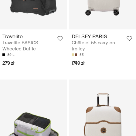
Travelite
DELSEY PARIS
Travelite BASICS
Châtelet 55 carry-on
Wheeled Duffle
trolley
89 L
55
279 zł
1749 zł