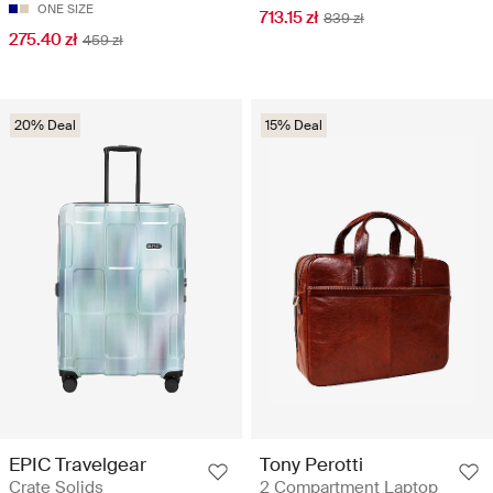
ONE SIZE
713.15 zł
839 zł
275.40 zł
459 zł
20% Deal
15% Deal
EPIC Travelgear
Tony Perotti
Crate Solids
2 Compartment Laptop