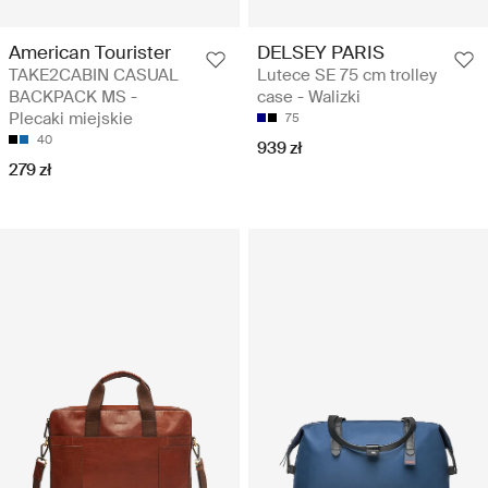
American Tourister
DELSEY PARIS
TAKE2CABIN CASUAL
Lutece SE 75 cm trolley
BACKPACK MS -
case - Walizki
Plecaki miejskie
75
40
939 zł
279 zł