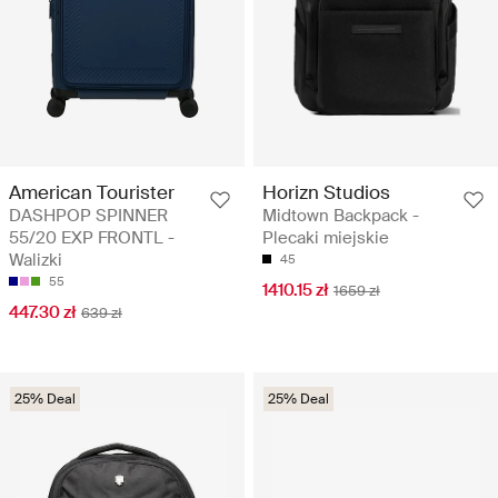
American Tourister
Horizn Studios
DASHPOP SPINNER
Midtown Backpack -
55/20 EXP FRONTL -
Plecaki miejskie
Walizki
45
55
1410.15 zł
1659 zł
447.30 zł
639 zł
25% Deal
25% Deal