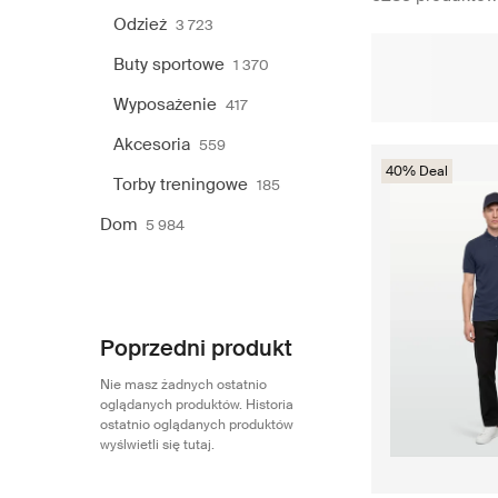
Odzież
3 723
Buty sportowe
1 370
Wyposażenie
417
Akcesoria
559
40% Deal
Torby treningowe
185
Dom
5 984
Poprzedni produkt
Nie masz żadnych ostatnio
oglądanych produktów. Historia
ostatnio oglądanych produktów
wyślwietli się tutaj.