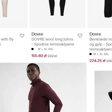
Dovre
Dovre
with fly
DOVRE wool long johns
Benklæde m/
e
- Spodnie termoaktywne
og gylp - Sp
termoaktywn
M
L
XL
XXL
M
L
XL
XXL
155.40 zł
222 zł
224.25 zł
299