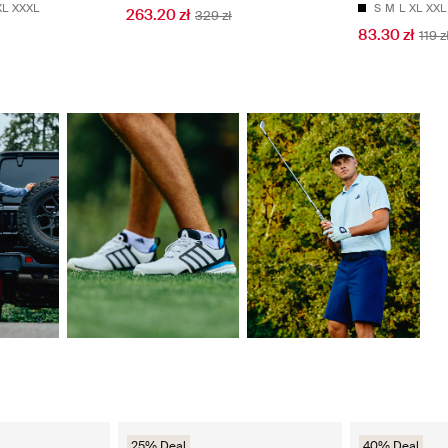
S
M
L
XL
XXL
XL
XXXL
263.20 zł
329 zł
83.30 zł
119 z
25% Deal
40% Deal