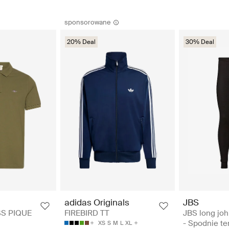
sponsorowane
20% Deal
30% Deal
JBS
adidas Originals
JBS long john
SS PIQUE
FIREBIRD TT
- Spodnie t
XS
S
M
L
XL