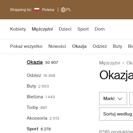
Shipping to:
Polska
PL
Kobiety
Mężczyźni
Dzieci
Sport
Dom
Pokaż wszystko
Nowości
Okazja
Odzież
Buty
Bi
Okazja
30 907
Mężczyźni
Ok
Okazja
Odzież
16 368
Buty
2 603
Bielizna
1 443
marki
Torby
897
sortuj według
Akcesoria
2 013
Sport
6 278
6285 produktów