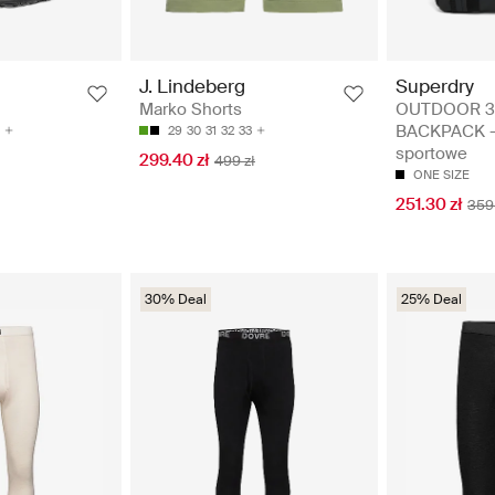
Superdry
J. Lindeberg
OUTDOOR 3
Marko Shorts
BACKPACK - 
29
30
31
32
33
sportowe
299.40 zł
499 zł
ONE SIZE
251.30 zł
359 
30% Deal
25% Deal