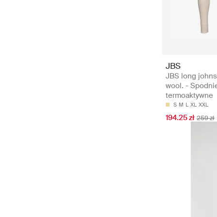
JBS
JBS long johns 
wool. - Spodni
termoaktywne
S
M
L
XL
XXL
194.25 zł
259 zł