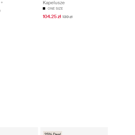
Kapelusze
ONE SIZE
ł
104.25 zł
139 zł
25% Deal