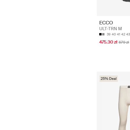
ECCO
ULT-TRN M
39
40
41
42
43
475.30 zł
679 zł
25% Deal