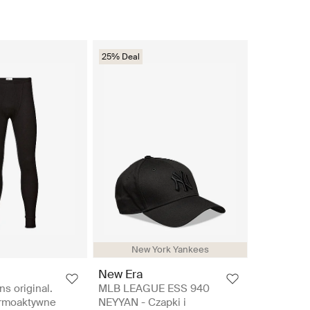
25% Deal
New York Yankees
New Era
s original.
MLB LEAGUE ESS 940
ermoaktywne
NEYYAN - Czapki i