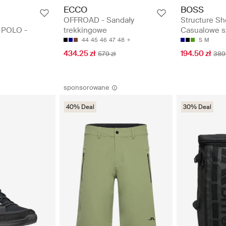
ECCO
BOSS
OFFROAD - Sandały
Structure Sh
POLO -
trekkingowe
Casualowe s
44
45
46
47
48
S
M
434.25 zł
194.50 zł
579 zł
389 
sponsorowane
40% Deal
30% Deal