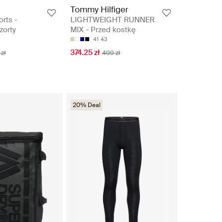
Tommy Hilfiger
orts -
LIGHTWEIGHT RUNNER
zorty
MIX - Przed kostkę
41
43
374.25 zł
zł
499 zł
20% Deal