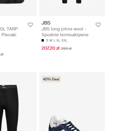
JBS
0L TARP
JBS long johns wool -
Plecaki
Spodnie termoaktywne
S
M
L
XL
XXL
207.20 zł
259 zł
zł
40% Deal