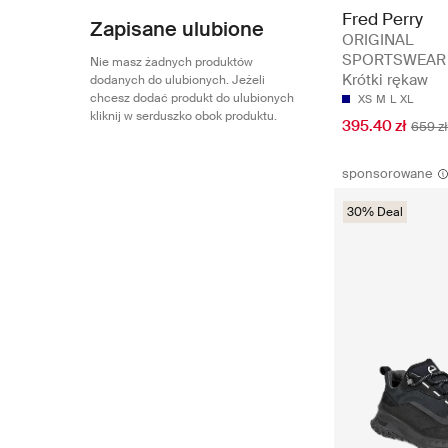
Fred Perry
Zapisane ulubione
ORIGINAL
SPORTSWEAR 
Nie masz żadnych produktów
Krótki rękaw
dodanych do ulubionych. Jeżeli
chcesz dodać produkt do ulubionych
XS
M
L
XL
kliknij w serduszko obok produktu.
395.40 zł
659 zł
sponsorowane
30% Deal