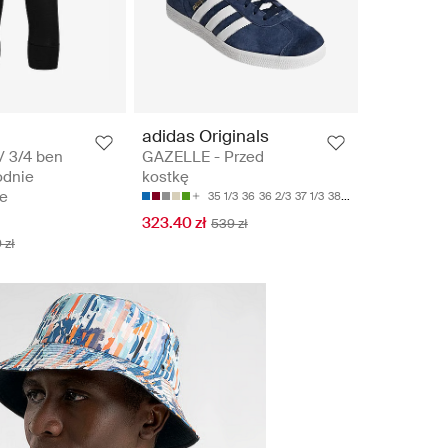
adidas Originals
 3/4 ben
GAZELLE - Przed
odnie
kostkę
e
35 1/3
36
36 2/3
37 1/3
38
323.40 zł
539 zł
 zł