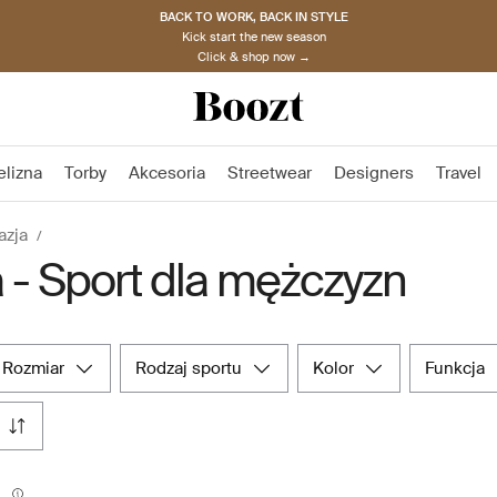
BACK TO WORK, BACK IN STYLE
Kick start the new season
Click & shop now →
elizna
Torby
Akcesoria
Streetwear
Designers
Travel
azja
 - Sport dla mężczyzn
rozmiar
rodzaj sportu
kolor
funkcja