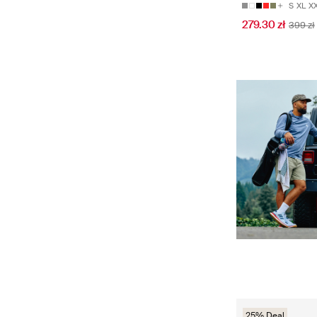
S
XL
X
279.30 zł
399 zł
25% Deal