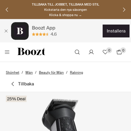
TILLBAKA TILL JOBBET, TILLBAKA MED STIL
Kickstarta den nya säsongen
Klicka & shoppa nu →
Boozt App
installera
4.6
0
0
Skönhet
Män
Beauty för Män
Rakning
tillbaka
25% Deal