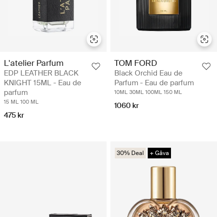
L'atelier Parfum
TOM FORD
EDP LEATHER BLACK
Black Orchid Eau de
KNIGHT 15ML - Eau de
Parfum - Eau de parfum
parfum
10ML
30ML
100ML
150 ML
15 ML
100 ML
1060 kr
475 kr
30% Deal
+ Gåva