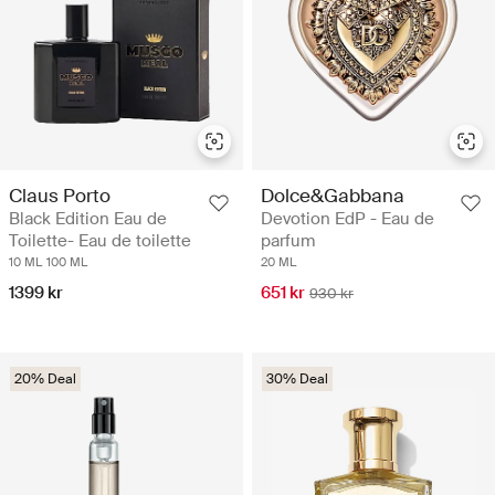
Claus Porto
Dolce&Gabbana
Black Edition Eau de
Devotion EdP - Eau de
Toilette- Eau de toilette
parfum
10 ML
100 ML
20 ML
1399 kr
651 kr
930 kr
20% Deal
30% Deal