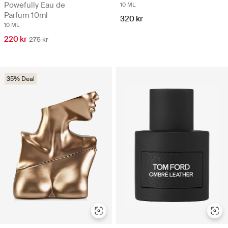
Powefully Eau de
10 ML
Parfum 10ml
320 kr
10 ML
220 kr
275 kr
35% Deal