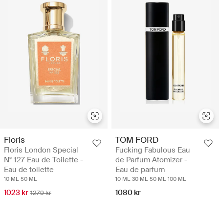
Floris
TOM FORD
Floris London Special
Fucking Fabulous Eau
N° 127 Eau de Toilette -
de Parfum Atomizer -
Eau de toilette
Eau de parfum
10 ML
50 ML
10 ML
30 ML
50 ML
100 ML
1023 kr
1080 kr
1279 kr