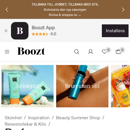
UPPTÄCK SKANDINAVISKA MÄRKEN
Hitta dina nya favoriter nu
Klicka & shoppa →
Boozt App
installera
4.6
0
0
Rese
Solskydd
Brun utan sol
Skönhet
Inspiration
Beauty Summer Shop
Resestorlekar & Kits