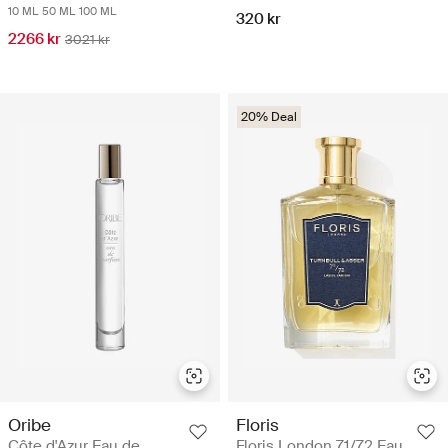
10 ML
50 ML
100 ML
320 kr
2266 kr
3021 kr
20% Deal
Oribe
Floris
Côte d'Azur Eau de
Floris London 71/72 Eau