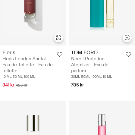
Floris
TOM FORD
Floris London Santal
Neroli Portofino
Eau de Toilette - Eau de
Atomizer - Eau de
toilette
parfum
10 ML
50 ML
100 ML
30ML
50ML
100ML
10 ML
341 kr
785 kr
426 kr