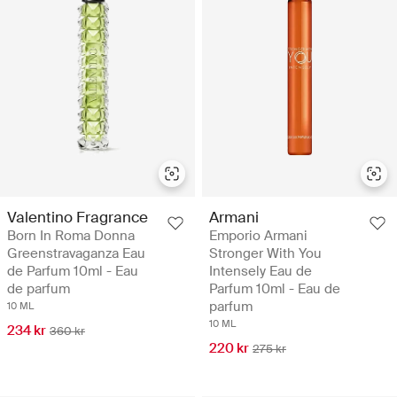
Valentino Fragrance
Armani
Born In Roma Donna
Emporio Armani
Greenstravaganza Eau
Stronger With You
de Parfum 10ml - Eau
Intensely Eau de
de parfum
Parfum 10ml - Eau de
parfum
10 ML
10 ML
234 kr
360 kr
220 kr
275 kr