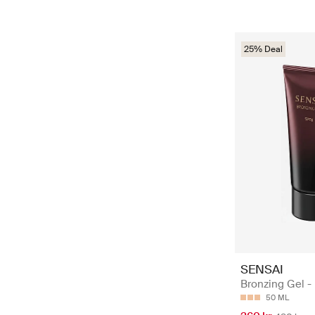
25% Deal
SENSAI
Bronzing Gel -
50 ML