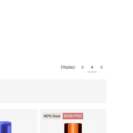
Display:
3
4
5
40% Deal
WOW PRIS