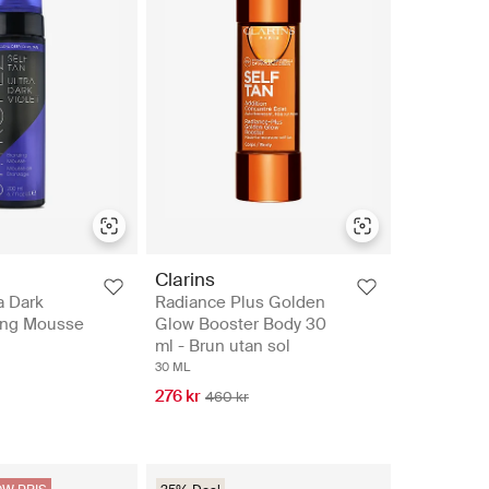
Clarins
a Dark
Radiance Plus Golden
zing Mousse
Glow Booster Body 30
ml - Brun utan sol
30 ML
276 kr
460 kr