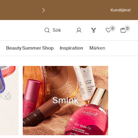
Kundtjänst
0
0
Sök
Beauty Summer Shop
Inspiration
Märken
r &
Smink