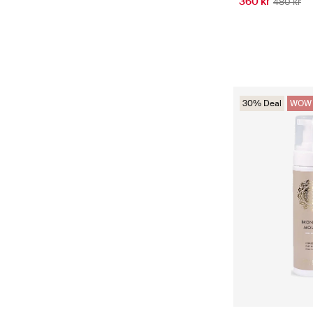
360 kr
480 kr
30% Deal
WOW 