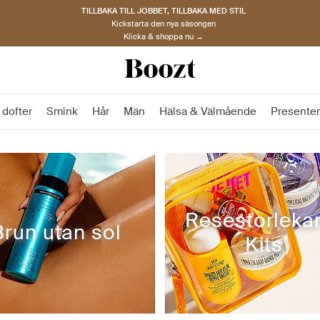
TILLBAKA TILL JOBBET, TILLBAKA MED STIL
Kickstarta den nya säsongen
Klicka & shoppa nu →
 dofter
Smink
Hår
Män
Hälsa & Välmående
Presenter
Resestorleka
Brun utan sol
Kits