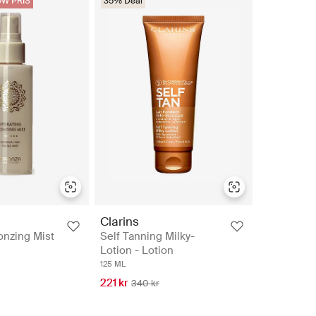
W PRIS
35% Deal
Clarins
onzing Mist
Self Tanning Milky-
Lotion - Lotion
125 ML
221 kr
340 kr