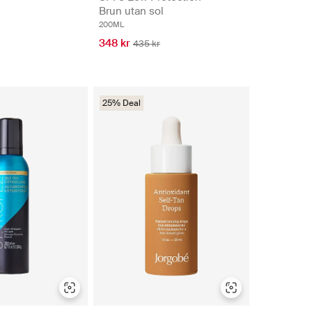
Brun utan sol
200ML
348 kr
435 kr
25% Deal