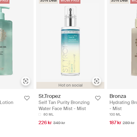
PRIS
35% Deal
WOW PRIS
35% Deal
WO
Hot on social
St.Tropez
Bronza
 Lotion
Self Tan Purity Bronzing
Hydrating Br
Water Face Mist - Mist
- Mist
80 ML
100 ML
226 kr
187 kr
349 kr
289 kr