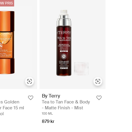
W PRIS
By Terry
us Golden
Tea to Tan Face & Body
 Face 15 ml
- Matte Finish - Mist
ol
100 ML
879 kr