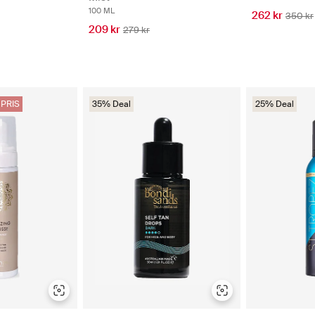
100 ML
262 kr
350 kr
209 kr
279 kr
PRIS
35% Deal
25% Deal