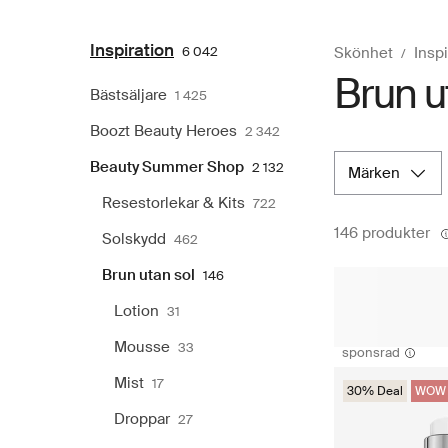
Inspiration
6 042
Skönhet
Inspi
Brun u
Bästsäljare
1 425
Boozt Beauty Heroes
2 342
Beauty Summer Shop
2 132
märken
Resestorlekar & Kits
722
146 produkter
Solskydd
462
Brun utan sol
146
Lotion
31
Mousse
33
sponsrad
Mist
17
30% Deal
WOW 
Droppar
27