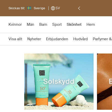
Skickas till:
Sverige
SV
Kvinnor
Män
Barn
Sport
Skönhet
Hem
Visa allt
Nyheter
Erbjudanden
Hudvård
Parfymer &
Solskydd