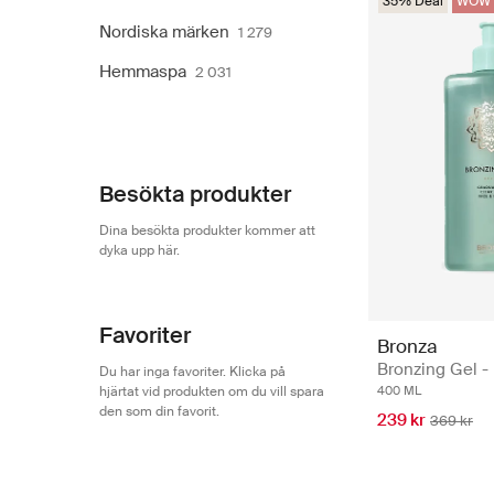
35% Deal
WOW 
Nordiska märken
1 279
Hemmaspa
2 031
Besökta produkter
Dina besökta produkter kommer att
dyka upp här.
Favoriter
Bronza
Bronzing Gel -
Du har inga favoriter. Klicka på
hjärtat vid produkten om du vill spara
400 ML
den som din favorit.
239 kr
369 kr