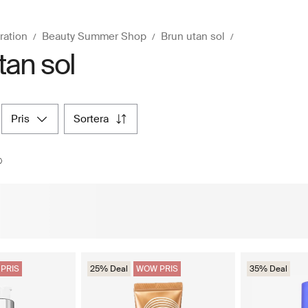
ration
Beauty Summer Shop
Brun utan sol
tan sol
pris
sortera
PRIS
25% Deal
WOW PRIS
35% Deal