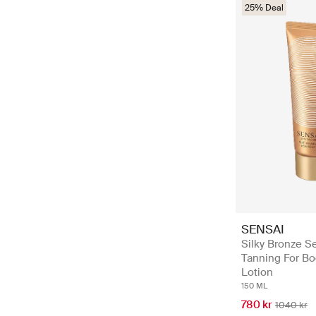
25% Deal
SENSAI
Silky Bronze Se
Tanning For Bo
Lotion
150 ML
780 kr
1040 kr