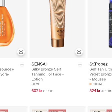
SENSAI
St.Tropez
Silky Bronze Self
Self Tan Ultr
source+
Tanning For Face -
Violet Bron
ydra-
Lotion
- Mousse
50 ML
200 ML
607 kr
324 kr
810 kr
499 kr