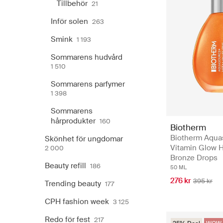
Tillbehör
21
Inför solen
263
Smink
1 193
Sommarens hudvård
1 510
Sommarens parfymer
1 398
Sommarens
hårprodukter
160
Biotherm
Biotherm Aqua
Skönhet för ungdomar
Vitamin Glow H
2 000
Bronze Drops
Beauty refill
186
50 ML
276 kr
395 kr
Trending beauty
177
CPH fashion week
3 125
Redo för fest
217