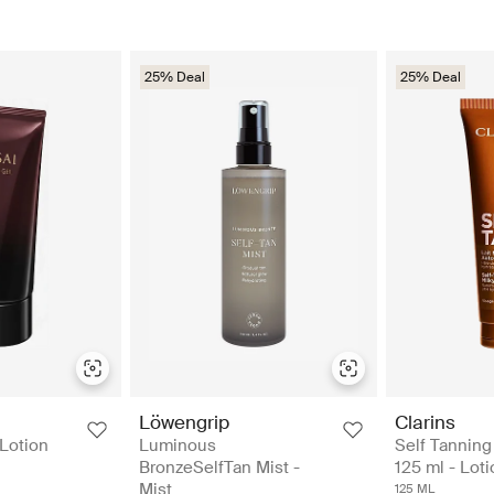
25% Deal
25% Deal
Löwengrip
Clarins
 Lotion
Luminous
Self Tanning 
BronzeSelfTan Mist -
125 ml - Lot
Mist
125 ML