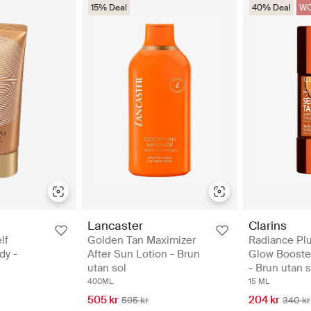
15% Deal
40% Deal
WO
Lancaster
Clarins
lf
Golden Tan Maximizer
Radiance Pl
dy -
After Sun Lotion - Brun
Glow Booster
utan sol
- Brun utan s
400ML
15 ML
505 kr
204 kr
595 kr
340 kr