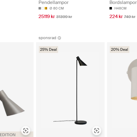
Pendellampor
Bordslampor
Ø 80 CM
H48CM
25119 kr
224 kr
31399 kr
749 kr
sponsrad
25% Deal
20% Deal
 EDITION