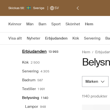
Skickas till:
Sverige
SV
Kvinnor
Män
Barn
Sport
Skönhet
Hem
Visa allt
Nyheter
Erbjudanden
Kök
Servering
Ba
Erbjudanden
13 993
Hem
Erbjuda
Belysn
Kök
2 500
Servering
4 305
Badrum
587
märken
Textilier
1 991
1140 produkter
Belysning
1 140
Lampor
948