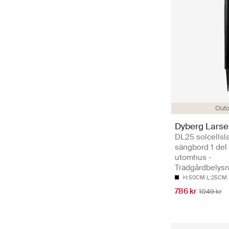
Out
Dyberg Lars
DL25 solcellsl
sängbord 1 del 
utomhus -
Trädgårdbelys
H:50CM L:25CM
786 kr
1049 kr