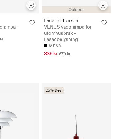
Outdoor
Dyberg Larsen
glampa -
VENUS vägglampa för
utomhusbruk -
Fasadbelysning
CM
Ø 11 CM
339 kr
679 kr
25% Deal