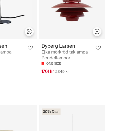
sen
Dyberg Larsen
lampa -
Ejka mörkröd taklampa -
Pendellampor
ONE SIZE
1761 kr
2349 kr
30% Deal