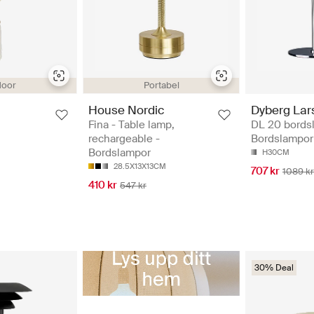
Portabel
door
House Nordic
Dyberg Lar
Fina - Table lamp,
DL 20 bords
rechargeable -
Bordslampor
Bordslampor
H30CM
28.5X13X13CM
707 kr
1089 kr
410 kr
547 kr
30% Deal