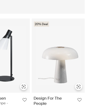
20% Deal
sen
Design For The
mpe -
People