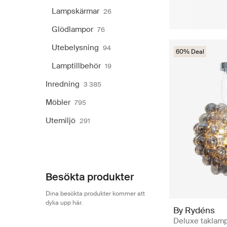
Lampskärmar
26
Glödlampor
76
Utebelysning
94
60% Deal
Lamptillbehör
19
Inredning
3 385
Möbler
795
Utemiljö
291
Besökta produkter
Dina besökta produkter kommer att
dyka upp här.
By Rydéns
Deluxe taklamp