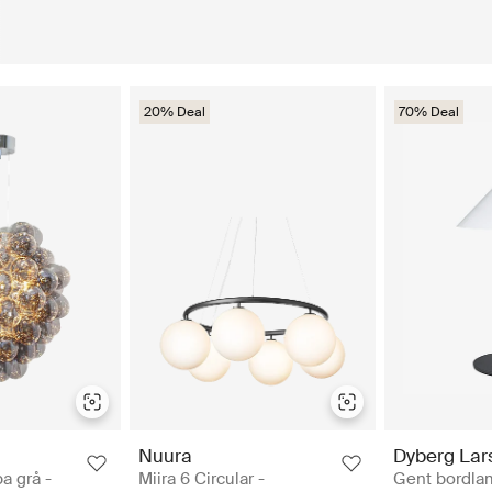
20% Deal
70% Deal
Nuura
Dyberg Lar
a grå -
Miira 6 Circular -
Gent bordla