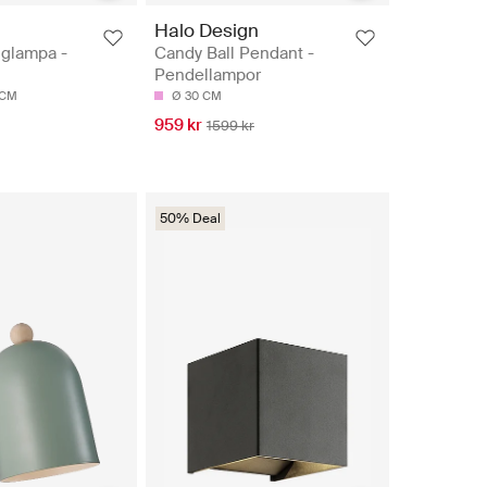
Halo Design
gglampa -
Candy Ball Pendant -
Pendellampor
 CM
Ø 30 CM
959 kr
1599 kr
50% Deal