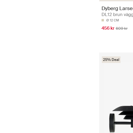
Dyberg Lars
DL12 brun väg
Ø 12 CM
456 kr
609 kr
25% Deal