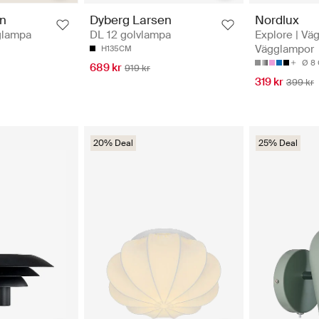
Nordlux
en
Dyberg Larsen
Explore | Vä
glampa
DL 12 golvlampa
Vägglampor
H135CM
Ø 8
689 kr
919 kr
319 kr
399 kr
20% Deal
25% Deal