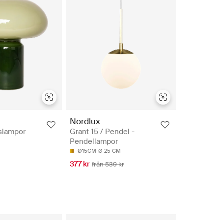
Nordlux
slampor
Grant 15 / Pendel -
Pendellampor
Ø15CM
Ø 25 CM
377 kr
från 539 kr