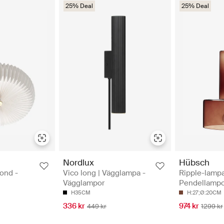
25% Deal
25% Deal
Nordlux
Hübsch
fond -
Vico long | Vägglampa -
Ripple-lampa
Vägglampor
Pendellampo
H35CM
H:27;Ø:20CM
336 kr
974 kr
449 kr
1299 kr