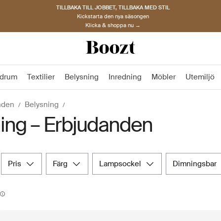
TILLBAKA TILL JOBBET, TILLBAKA MED STIL
Kickstarta den nya säsongen
Klicka & shoppa nu →
drum
Textilier
Belysning
Inredning
Möbler
Utemiljö
nden
Belysning
ing – Erbjudanden
pris
färg
lampsockel
dimningsbar