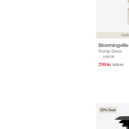
Out
Bloomingville
Pomp Deco
H39CM
299 kr
399 kr
25% Deal