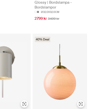
Glossy | Bordslampa -
Bordslampor
Ø32.0X32.0CM
2799 kr
3499 kr
40% Deal