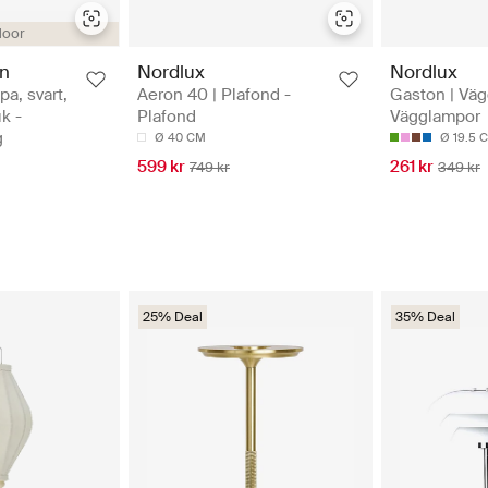
door
en
Nordlux
Nordlux
a, svart,
Aeron 40 | Plafond -
Gaston | Väg
k -
Plafond
Vägglampor
g
Ø 40 CM
Ø 19.5 
599 kr
261 kr
749 kr
349 kr
25% Deal
35% Deal