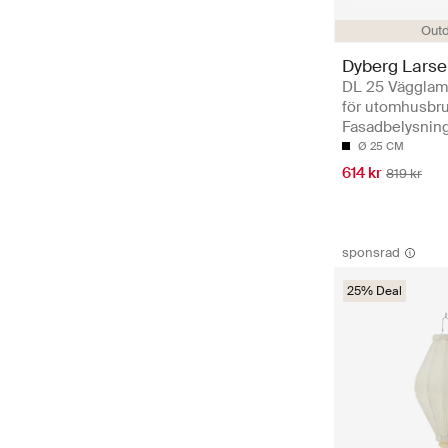
Out
Dyberg Lars
DL 25 Vägglamp
för utomhusbru
Fasadbelysnin
Ø 25 CM
614 kr
819 kr
sponsrad
25% Deal