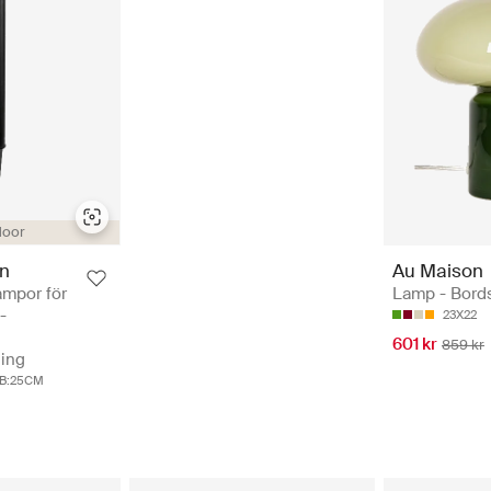
door
en
Au Maison
ampor för
Lamp - Bord
-
23X22
601 kr
859 kr
ning
 B:25CM