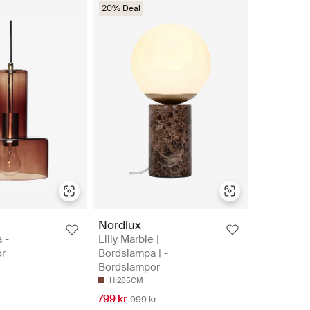
20% Deal
Nordlux
 -
Lilly Marble |
r
Bordslampa | -
Bordslampor
H:285CM
799 kr
999 kr