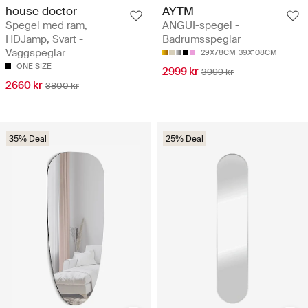
house doctor
AYTM
Spegel med ram,
ANGUI-spegel -
HDJamp, Svart -
Badrumsspeglar
Väggspeglar
29X78CM
39X108CM
ONE SIZE
2999 kr
3999 kr
2660 kr
3800 kr
35% Deal
25% Deal