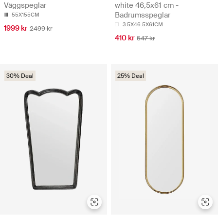
Väggspeglar
white 46,5x61 cm -
Badrumsspeglar
55X155CM
3.5X46.5X61CM
1999 kr
2499 kr
410 kr
547 kr
30% Deal
25% Deal