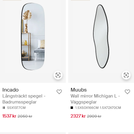
Incado
Muubs
Långsträckt spegel -
Wall mirror Michigan L -
Badrumsspeglar
Väggspeglar
55X137.7CM
1.5X50X166CM
1.5X72X70CM
1537 kr
2327 kr
2050 kr
2909 kr