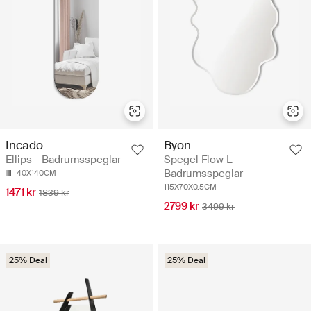
Incado
Byon
Ellips - Badrumsspeglar
Spegel Flow L -
Badrumsspeglar
40X140CM
115X70X0.5CM
1471 kr
1839 kr
2799 kr
3499 kr
25% Deal
25% Deal