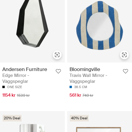
Andersen Furniture
Bloomingville
Edge Mirror -
Travis Wall Mirror -
Väggspeglar
Väggspeglar
ONE SIZE
38.5 CM
1154 kr
561 kr
1539 kr
749 kr
20% Deal
40% Deal