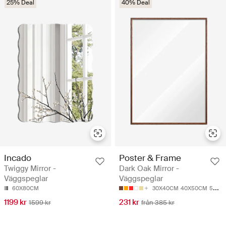
25% Deal
40% Deal
Incado
Poster & Frame
Twiggy Mirror -
Dark Oak Mirror -
Väggspeglar
Väggspeglar
60X80CM
30X40CM
40X50CM
50X70CM
1199 kr
231 kr
1599 kr
från 385 kr