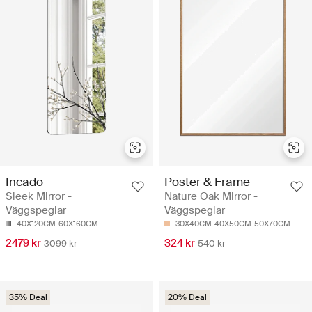
Incado
Poster & Frame
Sleek Mirror -
Nature Oak Mirror -
Väggspeglar
Väggspeglar
40X120CM
60X160CM
30X40CM
40X50CM
50X70CM
2479 kr
324 kr
3099 kr
540 kr
35% Deal
20% Deal