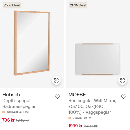
25% Deal
20% Deal
Hübsch
MOEBE
Depth-spegel -
Rectangular Wall Mirror,
Badrumsspeglar
70x100, Oak(FSC
100%) - Väggspeglar
60X4XH40CM
70X101.8CM
786 kr
1049 kr
1999 kr
2499 kr