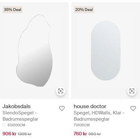
35% Deal
20% Deal
Jakobsdals
house doctor
SiendoSpegel -
Spegel, HDWalls, Klar -
Badrumsspeglar
Badrumsspeglar
50X100CM
70X35CM
906 kr
760 kr
1395 kr
950 kr