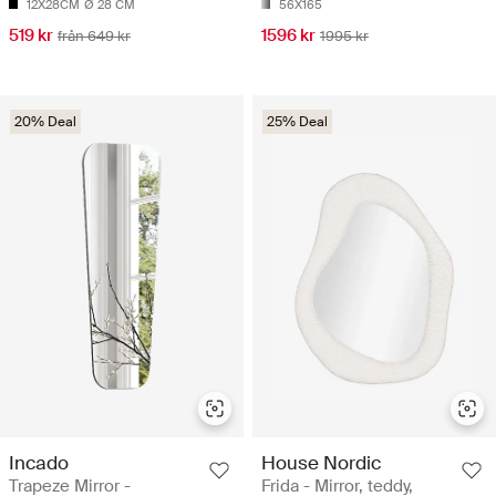
12X28CM
Ø 28 CM
56X165
519 kr
1596 kr
från 649 kr
1995 kr
20% Deal
25% Deal
Incado
House Nordic
Trapeze Mirror -
Frida - Mirror, teddy,