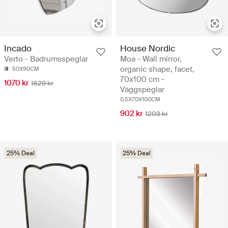
Incado
House Nordic
Verto - Badrumsspeglar
Moa - Wall mirror,
organic shape, facet,
50X90CM
70x100 cm -
1070 kr
1529 kr
Väggspeglar
0.5X70X100CM
902 kr
1203 kr
25% Deal
25% Deal