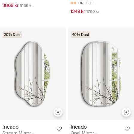
ONE SIZE
3869 kr
5159 kr
1349 kr
1799 kr
20% Deal
40% Deal
Incado
Incado
Stream Mirror -
Opal Mirror -