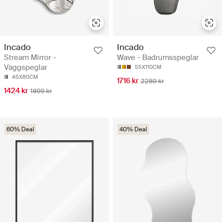
Incado
Incado
Stream Mirror -
Wave - Badrumsspeglar
Väggspeglar
55X110CM
45X80CM
1716 kr
2289 kr
1424 kr
1899 kr
60% Deal
40% Deal