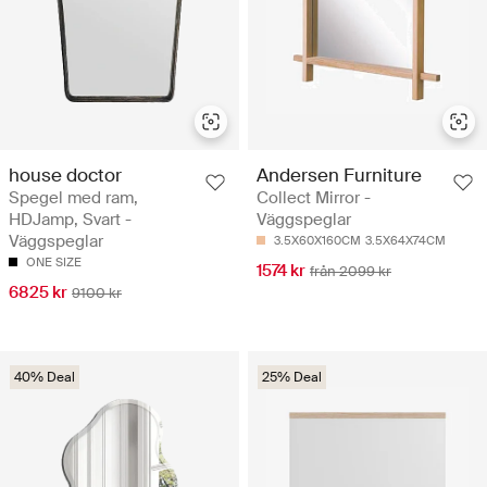
house doctor
Andersen Furniture
Spegel med ram,
Collect Mirror -
HDJamp, Svart -
Väggspeglar
Väggspeglar
3.5X60X160CM
3.5X64X74CM
ONE SIZE
1574 kr
från 2099 kr
6825 kr
9100 kr
40% Deal
25% Deal