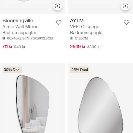
Bloomingville
AYTM
Aimie Wall Mirror -
VERTO-spegel -
Badrumsspeglar
Badrumsspeglar
60X40X2.5CM
70X56X2.5CM
Ø120CM
711 kr
2549 kr
949 kr
3399 kr
30% Deal
25% Deal