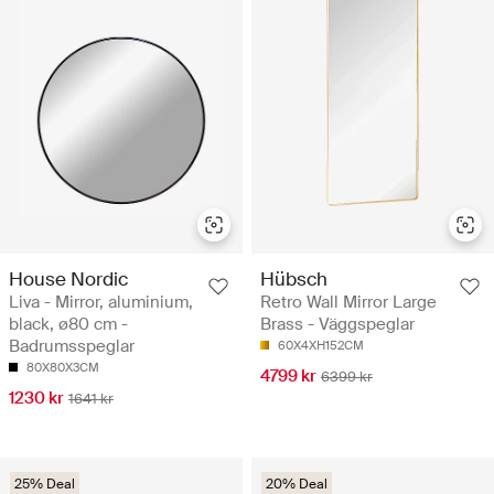
House Nordic
Hübsch
Liva - Mirror, aluminium,
Retro Wall Mirror Large
black, ø80 cm -
Brass - Väggspeglar
Badrumsspeglar
60X4XH152CM
80X80X3CM
4799 kr
6399 kr
1230 kr
1641 kr
25% Deal
20% Deal