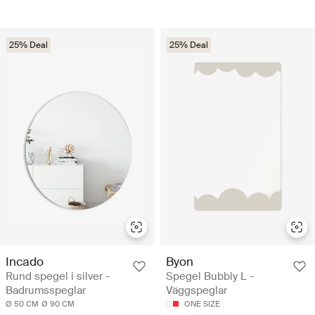
25% Deal
25% Deal
Incado
Byon
Rund spegel i silver -
Spegel Bubbly L -
Badrumsspeglar
Väggspeglar
Ø 50 CM
Ø 90 CM
ONE SIZE