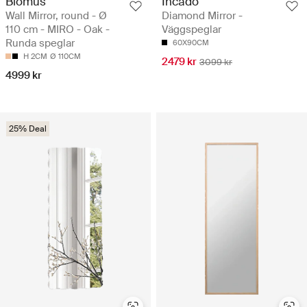
Blomus
Incado
Wall Mirror, round - Ø
Diamond Mirror -
110 cm - MIRO - Oak -
Väggspeglar
Runda speglar
60X90CM
H 2CM
Ø 110CM
2479 kr
3099 kr
4999 kr
25% Deal