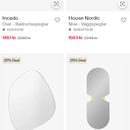
Incado
House Nordic
Oval - Badrumsspeglar
Niva - Väggspeglar
55X140CM
3X35X170CM
1487 kr
1683 kr
2289 kr
2244 kr
25% Deal
25% Deal