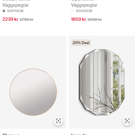
Väggspeglar
Väggspeglar
60X110CM
65X110CM
2239 kr
1859 kr
2799 kr
3099 kr
20% Deal