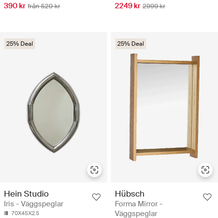
390 kr
2249 kr
från 520 kr
2999 kr
25% Deal
25% Deal
Hein Studio
Hübsch
Iris - Väggspeglar
Forma Mirror -
Väggspeglar
70X45X2.5