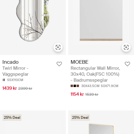
Incado
MOEBE
Twirl Mirror -
Rectangular Wall Mirror,
Väggspeglar
30x40, Oak(FSC 100%)
- Badrumsspeglar
55X110CM
30X43.5CM
50X71.9CM
1439 kr
2399 kr
1154 kr
1539 kr
25% Deal
25% Deal