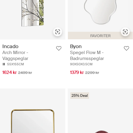
FAVORITER
Incado
Byon
Arch Mirror -
Spegel Flow M -
Väggspeglar
Badrumsspeglar
55X155CM
90X50X0.5CM
1624 kr
1379 kr
2499 kr
2299 kr
25% Deal