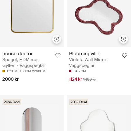
house doctor
Bloomingville
Spegel, HDMirror,
Violeta Wall Mirror -
Gyllen - Väggspeglar
Väggspeglar
D:2CM
H:80CM
W:60CM
61.5 CM
2000 kr
1124 kr
1499 kr
20% Deal
20% Deal