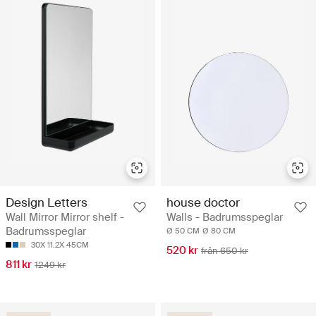
Design Letters
house doctor
Wall Mirror Mirror shelf -
Walls - Badrumsspeglar
Badrumsspeglar
Ø 50 CM
Ø 80 CM
30X 11.2X 45CM
520 kr
från 650 kr
811 kr
1249 kr