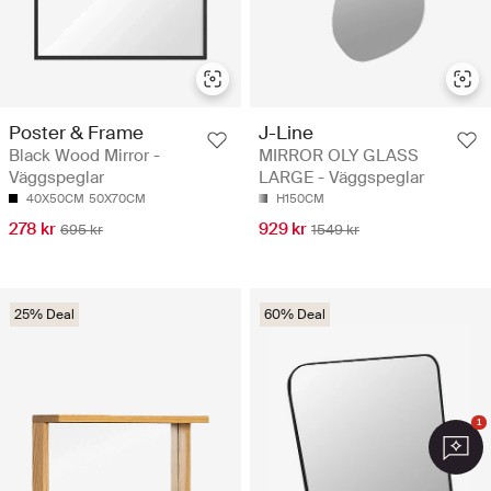
Poster & Frame
J-Line
Black Wood Mirror -
MIRROR OLY GLASS
Väggspeglar
LARGE - Väggspeglar
40X50CM
50X70CM
H150CM
278 kr
929 kr
695 kr
1549 kr
25% Deal
60% Deal
1