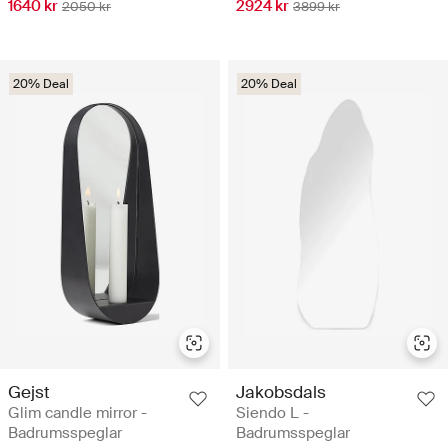
1640 kr
2924 kr
2050 kr
3899 kr
20% Deal
20% Deal
Gejst
Jakobsdals
Glim candle mirror -
Siendo L -
Badrumsspeglar
Badrumsspeglar