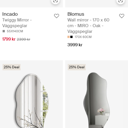
Incado
Blomus
Twiggy Mirror -
Wall mirror - 170 x 60
Väggspeglar
cm - MIRO - Oak -
Väggspeglar
55X140CM
170X 60CM
1799 kr
2399 kr
3999 kr
25% Deal
25% Deal