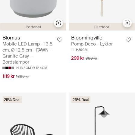
Portabel
Outdoor
Blomus
Bloomingville
Mobile LED Lamp - 13,5
Pomp Deco - Lyktor
cm, Ø 12,5 cm - FAWN -
H39CM
Granite Gray -
299 kr
399 kr
Bordslampor
H 13.5CM
Ø 12.4CM
1119 kr
1399 kr
25% Deal
25% Deal