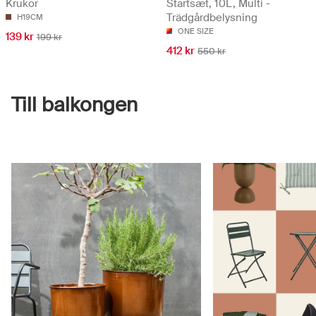
Krukor
Startsæt, 10L, Multi -
Trädgårdbelysning
H19CM
ONE SIZE
139 kr
199 kr
412 kr
550 kr
Till balkongen