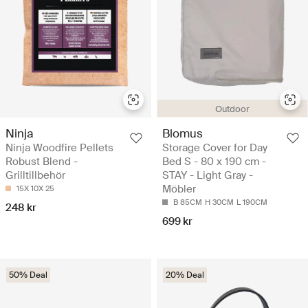
Outdoor
Ninja
Blomus
Ninja Woodfire Pellets
Storage Cover for Day
Robust Blend -
Bed S - 80 x 190 cm -
Grilltillbehör
STAY - Light Gray -
Möbler
15X 10X 25
B 85CM
H 30CM
L 190CM
248 kr
699 kr
50% Deal
20% Deal