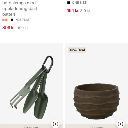
bordslampa med
ONE SIZE
uppladdningsbart
164 kr
219 kr
batteri
H25.7CM
899 kr
1199 kr
30% Deal
Outdoor
Outdoor