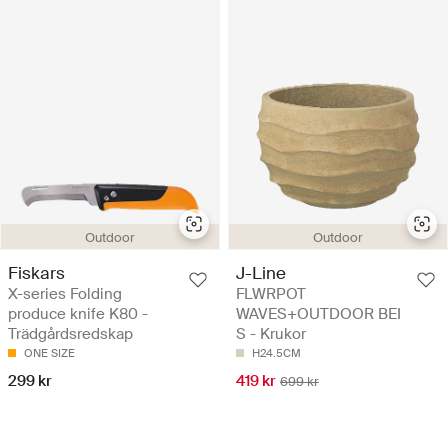
Outdoor
Outdoor
Fiskars
J-Line
X-series Folding
FLWRPOT
produce knife K80 -
WAVES+OUTDOOR BEI
Trädgårdsredskap
S - Krukor
ONE SIZE
H24.5CM
299 kr
419 kr
699 kr