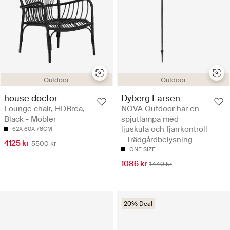
Outdoor
Outdoor
house doctor
Dyberg Larsen
Lounge chair, HDBrea,
NOVA Outdoor har en
Black - Möbler
spjutlampa med
ljuskula och fjärrkontroll
62X 60X 78CM
- Trädgårdbelysning
4125 kr
5500 kr
ONE SIZE
1086 kr
1449 kr
20% Deal