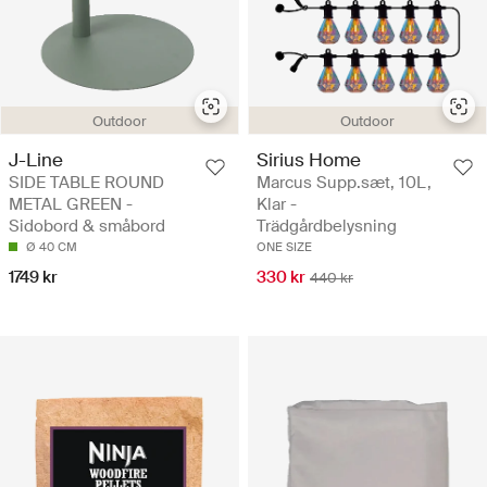
Outdoor
Outdoor
J-Line
Sirius Home
SIDE TABLE ROUND
Marcus Supp.sæt, 10L,
METAL GREEN -
Klar -
Sidobord & småbord
Trädgårdbelysning
Ø 40 CM
ONE SIZE
1749 kr
330 kr
440 kr