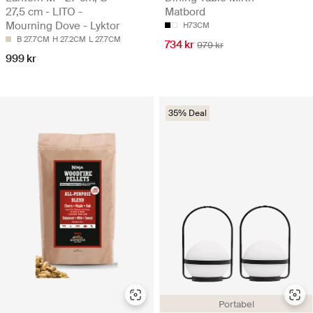
27,5 cm - LITO -
Matbord
Mourning Dove - Lyktor
H73CM
B 27.7CM
H 27.2CM
L 27.7CM
734 kr
979 kr
999 kr
35% Deal
Portabel