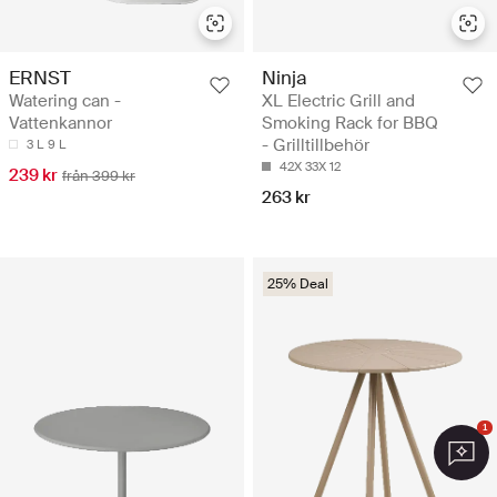
ERNST
Ninja
Watering can -
XL Electric Grill and
Vattenkannor
Smoking Rack for BBQ
- Grilltillbehör
3 L
9 L
42X 33X 12
239 kr
från 399 kr
263 kr
25% Deal
1