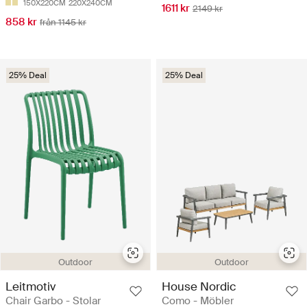
150X220CM
220X240CM
1611 kr
2149 kr
858 kr
från 1145 kr
25% Deal
25% Deal
Outdoor
Outdoor
Leitmotiv
House Nordic
Chair Garbo - Stolar
Como - Möbler