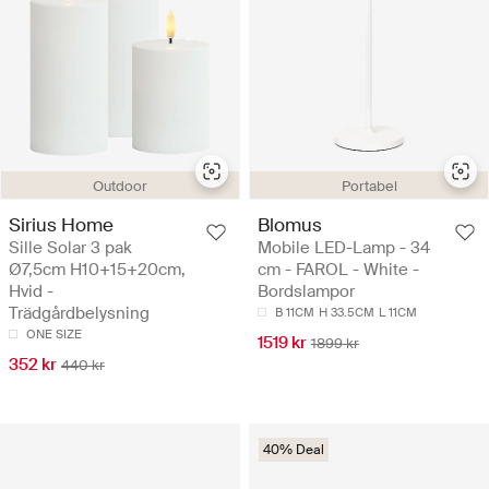
Outdoor
Portabel
Sirius Home
Blomus
Sille Solar 3 pak
Mobile LED-Lamp - 34
Ø7,5cm H10+15+20cm,
cm - FAROL - White -
Hvid -
Bordslampor
Trädgårdbelysning
B 11CM
H 33.5CM
L 11CM
ONE SIZE
1519 kr
1899 kr
352 kr
440 kr
40% Deal