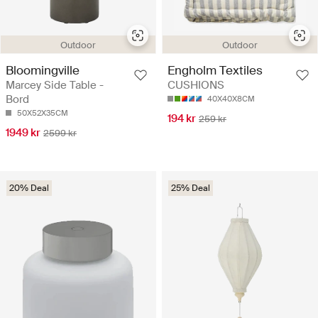
Outdoor
Outdoor
Bloomingville
Engholm Textiles
Marcey Side Table -
CUSHIONS
Bord
40X40X8CM
50X52X35CM
194 kr
259 kr
1949 kr
2599 kr
20% Deal
25% Deal