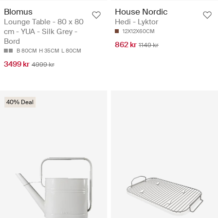
Blomus
House Nordic
Lounge Table - 80 x 80
Hedi - Lyktor
cm - YUA - Silk Grey -
12X12X60CM
Bord
862 kr
1149 kr
B 80CM
H 35CM
L 80CM
3499 kr
4999 kr
40% Deal