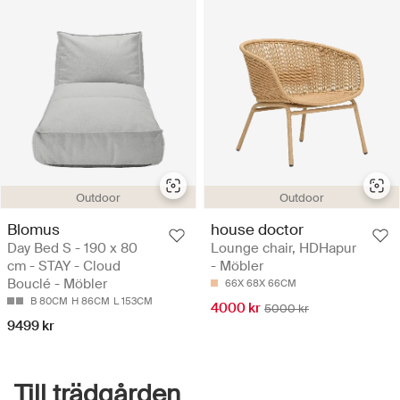
Outdoor
Outdoor
Blomus
house doctor
Day Bed S - 190 x 80
Lounge chair, HDHapur
cm - STAY - Cloud
- Möbler
Bouclé - Möbler
66X 68X 66CM
B 80CM
H 86CM
L 153CM
4000 kr
5000 kr
9499 kr
Till trädgården