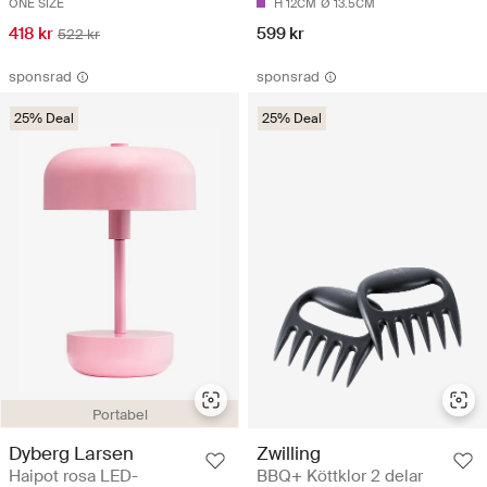
ONE SIZE
H 12CM
Ø 13.5CM
418 kr
599 kr
522 kr
sponsrad
sponsrad
25% Deal
25% Deal
Portabel
Dyberg Larsen
Zwilling
Haipot rosa LED-
BBQ+ Köttklor 2 delar