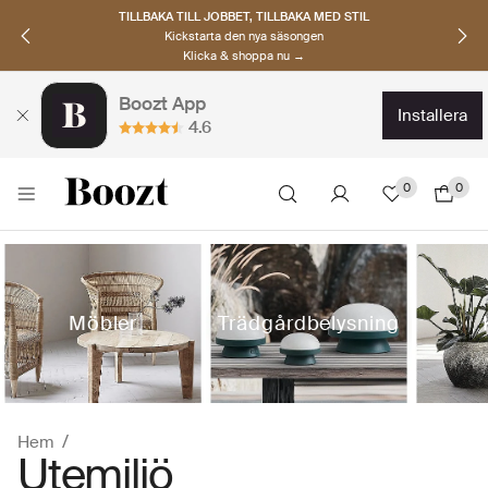
UPPTÄCK SKANDINAVISKA MÄRKEN
Hitta dina nya favoriter nu
Klicka & shoppa →
Boozt App
installera
4.6
0
0
Möbler
Trädgårdbelysning
Hem
Utemiljö