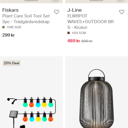
Fiskars
J-Line
Plant Care Soil Tool Set
FLWRPOT
3pc - Trädgårdsredskap
WAVES+OUTDOOR BR
S - Krukor
ONE SIZE
H24.5CM
299 kr
489 kr
699 kr
25% Deal