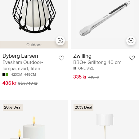
Outdoor
Dyberg Larsen
Zwilling
Evesham Outdoor-
BBQ+ Grilltong 40 cm
lampa, svart, liten
ONE SIZE
H23CM
H48CM
335 kr
419 kr
486 kr
från 749 kr
20% Deal
20% Deal