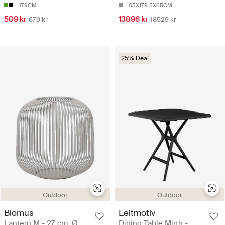
H79CM
105X179.5X65CM
509 kr
13896 kr
679 kr
18529 kr
25% Deal
Outdoor
Outdoor
Blomus
Leitmotiv
Lantern M - 27 cm, Ø
Dining Table Mirth -