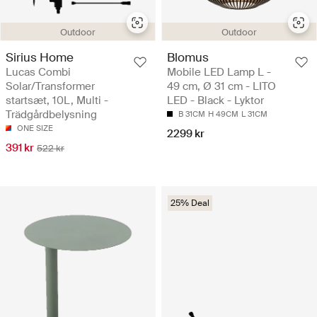
Outdoor
Outdoor
Sirius Home
Blomus
Lucas Combi
Mobile LED Lamp L -
Solar/Transformer
49 cm, Ø 31 cm - LITO
startsæt, 10L, Multi -
LED - Black - Lyktor
Trädgårdbelysning
B 31CM
H 49CM
L 31CM
ONE SIZE
2299 kr
391 kr
522 kr
25% Deal