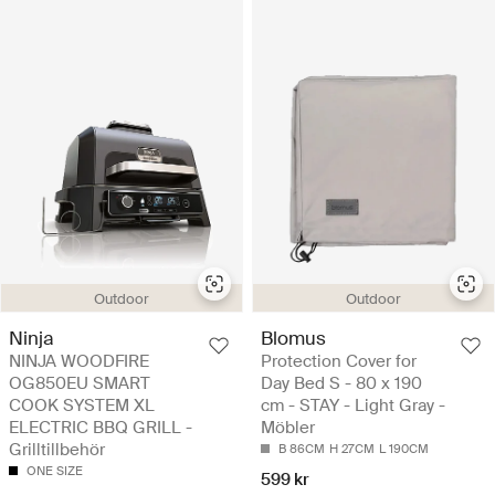
Outdoor
Outdoor
Ninja
Blomus
NINJA WOODFIRE
Protection Cover for
OG850EU SMART
Day Bed S - 80 x 190
COOK SYSTEM XL
cm - STAY - Light Gray -
ELECTRIC BBQ GRILL -
Möbler
Grilltillbehör
B 86CM
H 27CM
L 190CM
ONE SIZE
599 kr