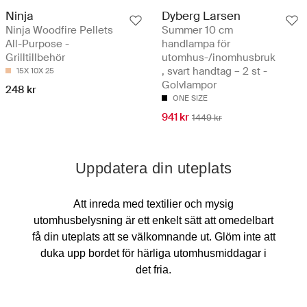
Ninja
Dyberg Larsen
Ninja Woodfire Pellets
Summer 10 cm
All-Purpose -
handlampa för
Grilltillbehör
utomhus-/inomhusbruk
, svart handtag – 2 st -
15X 10X 25
Golvlampor
248 kr
ONE SIZE
941 kr
1449 kr
Uppdatera din uteplats
Att inreda med textilier och mysig
utomhusbelysning är ett enkelt sätt att omedelbart
få din uteplats att se välkomnande ut. Glöm inte att
duka upp bordet för härliga utomhusmiddagar i
det fria.