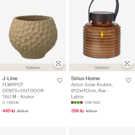
Outdoor
Outdoor
J-Line
Sirius Home
FLWRPOT
Aston Solar Krukke,
DENTS+OUTDOOR
Ø12xH12cm, Rav -
TAU M - Krukor
Lyktor
H32CM
ONE SIZE
449 kr
396 kr
899 kr
495 kr