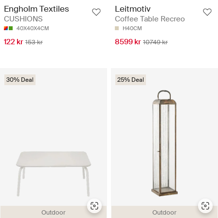
Engholm Textiles
Leitmotiv
CUSHIONS
Coffee Table Recreo
40X40X4CM
H40CM
122 kr
8599 kr
153 kr
10749 kr
30% Deal
25% Deal
Outdoor
Outdoor