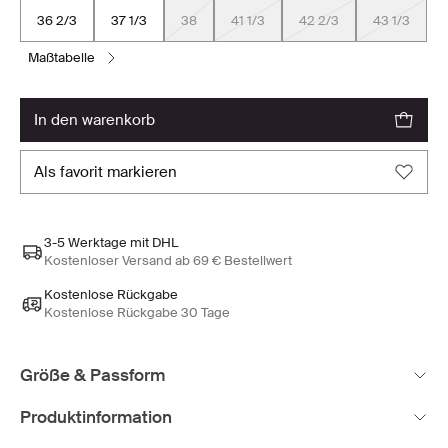
36 2/3
37 1/3
38
41 1/3
42 2/3
43 1/3
maßtabelle
in den warenkorb
als favorit markieren
3-5 Werktage mit DHL
Kostenloser Versand ab 69 € Bestellwert
Kostenlose Rückgabe
Kostenlose Rückgabe 30 Tage
Größe & Passform
Produktinformation