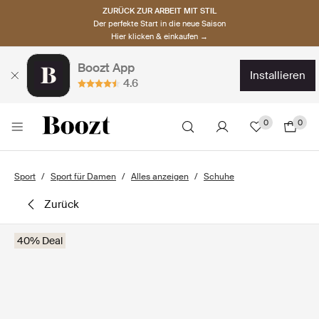
ZURÜCK ZUR ARBEIT MIT STIL
Der perfekte Start in die neue Saison
Hier klicken & einkaufen →
Boozt App
installieren
4.6
0
0
Sport
Sport für Damen
Alles anzeigen
Schuhe
zurück
40% Deal