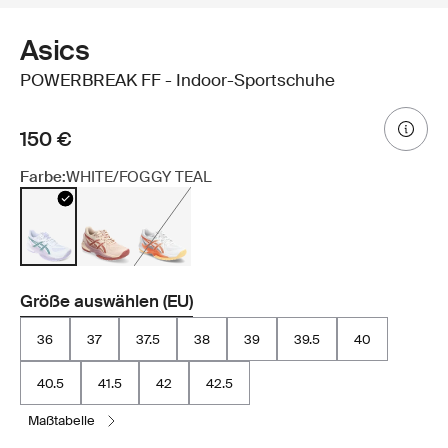
Asics
POWERBREAK FF - Indoor-Sportschuhe
150 €
Farbe:
WHITE/FOGGY TEAL
Größe auswählen (EU)
36
37
37.5
38
39
39.5
40
40.5
41.5
42
42.5
maßtabelle