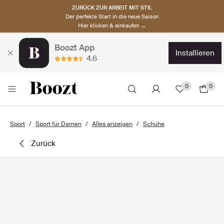
ZURÜCK ZUR ARBEIT MIT STIL
Der perfekte Start in die neue Saison
Hier klicken & einkaufen →
Boozt App
installieren
4.6
0
0
Sport
Sport für Damen
Alles anzeigen
Schuhe
zurück