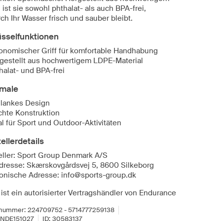
ist sie sowohl phthalat- als auch BPA-frei,
ch Ihr Wasser frisch und sauber bleibt.
üsselfunktionen
onomischer Griff für komfortable Handhabung
gestellt aus hochwertigem LDPE-Material
halat- und BPA-frei
male
lankes Design
chte Konstruktion
al für Sport und Outdoor-Aktivitäten
ellerdetails
eller: Sport Group Denmark A/S
dresse: Skærskovgårdsvej 5, 8600 Silkeborg
ronische Adresse: info@sports-group.dk
ist ein autorisierter Vertragshändler von Endurance
lnummer:
224709752 - 5714777259138
NDE151027
ID:
30583137