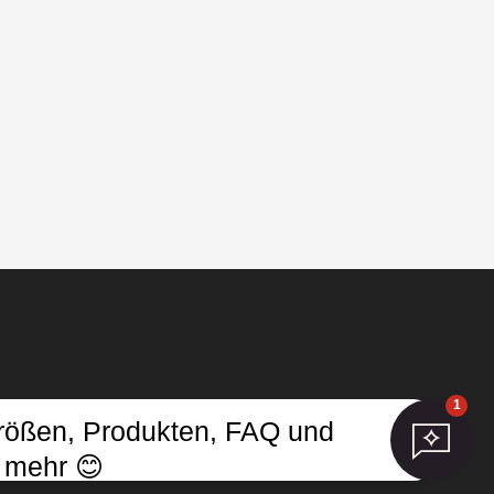
1
Größen, Produkten, FAQ und
ungen aktualisieren
 mehr 😊