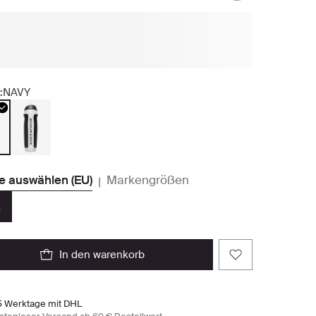
:
NAVY
e auswählen (EU)
Markengrößen
|
in den warenkorb
5 Werktage mit DHL