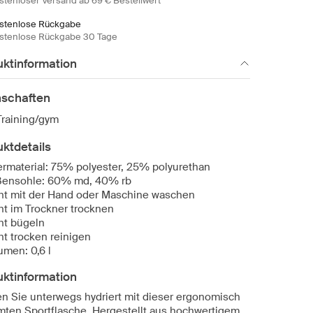
stenloser Versand ab 69 € Bestellwert
stenlose Rückgabe
stenlose Rückgabe 30 Tage
uktinformation
nschaften
Training/gym
ktdetails
rmaterial: 75% polyester, 25% polyurethan
ensohle: 60% md, 40% rb
ht mit der Hand oder Maschine waschen
ht im Trockner trocknen
ht bügeln
ht trocken reinigen
umen: 0,6 l
uktinformation
en Sie unterwegs hydriert mit dieser ergonomisch
mten Sportflasche. Hergestellt aus hochwertigem