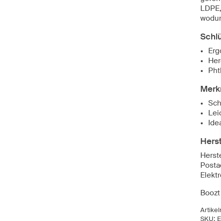
LDPE, 
wodur
Schl
Erg
Her
Pht
Merk
Sch
Lei
Ide
Herst
Herst
Posta
Elekt
Boozt 
Artike
SKU:
E