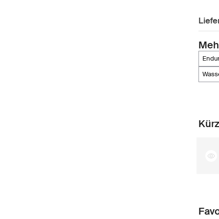
Lief
Meh
endu
was
Kürz
Favo