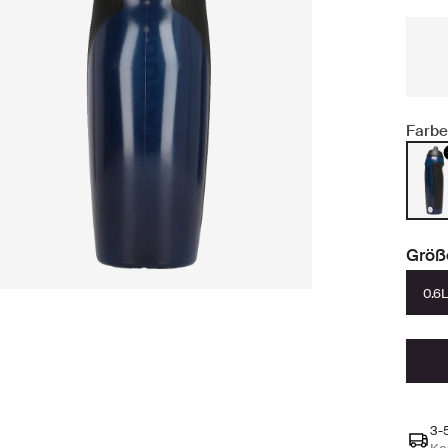
Farbe
Größ
0.6L
3-