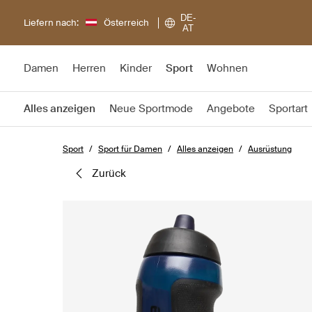
DE-
Liefern nach:
Österreich
AT
Damen
Herren
Kinder
Sport
Wohnen
Alles anzeigen
Neue Sportmode
Angebote
Sportart
Sport
Sport für Damen
Alles anzeigen
Ausrüstung
zurück