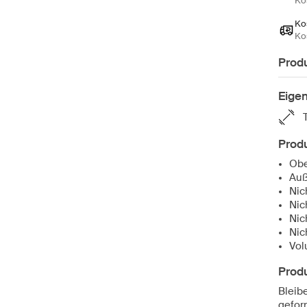
Ko
Ko
Ko
Prod
Eige
Produ
Obe
Auß
Nic
Nic
Nic
Nic
Vol
Prod
Bleib
gefor