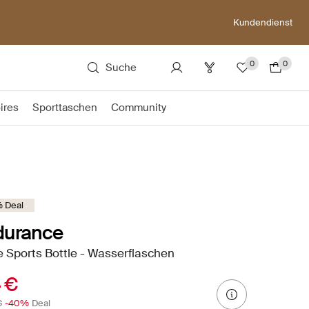
Kundendienst
0
0
Suche
ires
Sporttaschen
Community
 Deal
durance
 Sports Bottle - Wasserflaschen
4 €
€
-40%
Deal