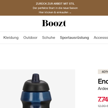
ZURÜCK ZUR ARBEIT MIT STIL
Der perfekte Start in die neue Saison
Hier klicken & einkaufen →
Kleidung
Outdoor
Schuhe
Sportausrüstung
Accesso
40%
En
Ardee
7.7
12.90 