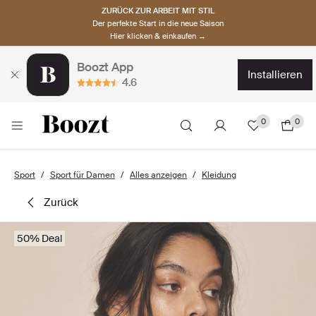
ZURÜCK ZUR ARBEIT MIT STIL
Der perfekte Start in die neue Saison
Hier klicken & einkaufen →
Boozt App
installieren
4.6
0
0
Sport
Sport für Damen
Alles anzeigen
Kleidung
zurück
50% Deal