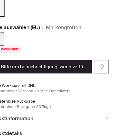
e auswählen (EU)
Markengrößen
|
usverkauft
bitte um benachrichtigung, wenn verfügbar
5 Werktage mit DHL
stenloser Versand ab 69 € Bestellwert
stenlose Rückgabe
stenlose Rückgabe 30 Tage
uktinformation
ktdetails