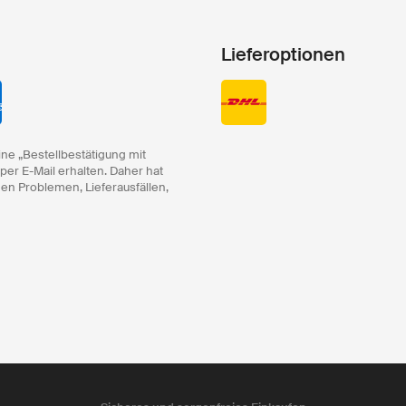
Lieferoptionen
ine „Bestellbestätigung mit
 per E-Mail erhalten. Daher hat
hen Problemen, Lieferausfällen,