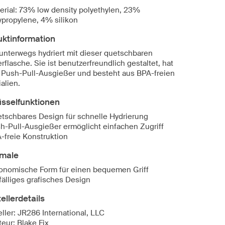
erial: 73% low density polyethylen, 23%
ypropylene, 4% silikon
uktinformation
 unterwegs hydriert mit dieser quetschbaren
flasche. Sie ist benutzerfreundlich gestaltet, hat
 Push-Pull-Ausgießer und besteht aus BPA-freien
alien.
üsselfunktionen
tschbares Design für schnelle Hydrierung
h-Pull-Ausgießer ermöglicht einfachen Zugriff
-freie Konstruktion
male
onomische Form für einen bequemen Griff
fälliges grafisches Design
ellerdetails
ller: JR286 International, LLC
eur: Blake Fix