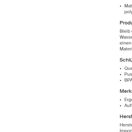
Mat
pol
Prod
Bleib
Wasser
einen
Materi
Schl
Que
Pus
BPA
Merk
Erg
Auf
Herst
Herste
Import