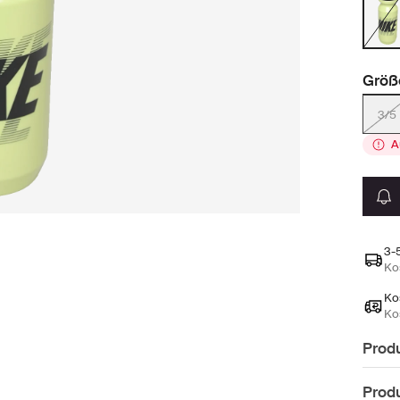
Größ
3/5
A
3-
Ko
Ko
Ko
Prod
Produ