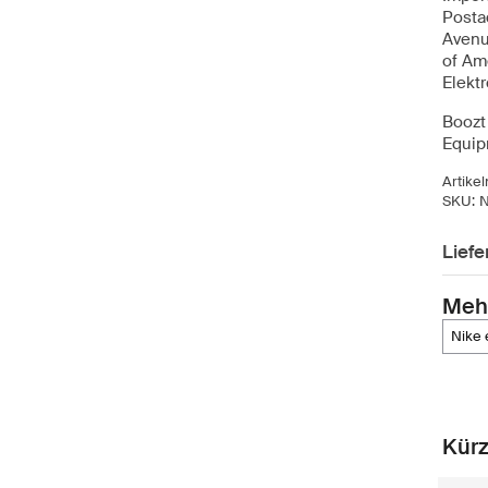
Posta
Avenu
of Am
Elekt
Boozt 
Equi
Artike
SKU:
Lief
Meh
nik
Kürz