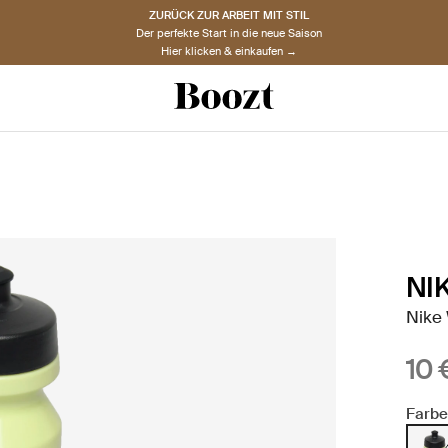
ZURÜCK ZUR ARBEIT MIT STIL
Der perfekte Start in die neue Saison
Hier klicken & einkaufen →
NI
Nike 
10 
Farbe