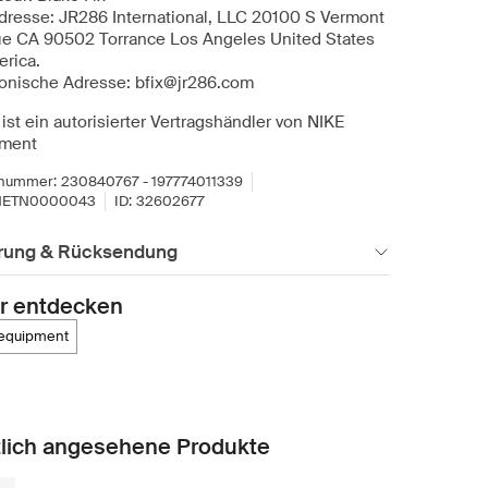
dresse: JR286 International, LLC 20100 S Vermont
e CA 90502 Torrance Los Angeles United States
erica.
ronische Adresse: bfix@jr286.com
ist ein autorisierter Vertragshändler von NIKE
pment
lnummer:
230840767 - 197774011339
NETN0000043
ID:
32602677
erung & Rücksendung
r entdecken
e equipment
lich angesehene Produkte