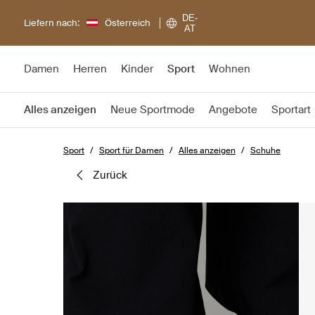
DE-
Liefern nach:
Österreich
AT
Damen
Herren
Kinder
Sport
Wohnen
Alles anzeigen
Neue Sportmode
Angebote
Sportart
Sport
Sport für Damen
Alles anzeigen
Schuhe
zurück