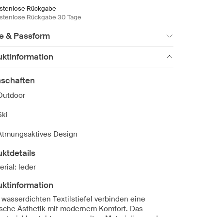
stenlose Rückgabe
stenlose Rückgabe 30 Tage
e & Passform
uktinformation
nschaften
Outdoor
Ski
Atmungsaktives Design
ktdetails
erial: leder
uktinformation
 wasserdichten Textilstiefel verbinden eine
ische Ästhetik mit modernem Komfort. Das