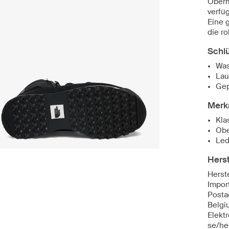
Oberm
verfü
Eine 
die r
Schl
Was
Lau
Gep
Merk
Kla
Obe
Led
Herst
Herst
Impor
Posta
Belgi
Elekt
se/he