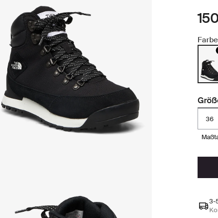
150
Farbe
Größ
36
maßt
3-
Ko