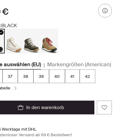
 €
:
BLACK
e auswählen (EU)
Markengrößen (American)
|
37
38
39
40
41
42
abelle
in den warenkorb
5 Werktage mit DHL
stenloser Versand ab 69 € Bestellwert