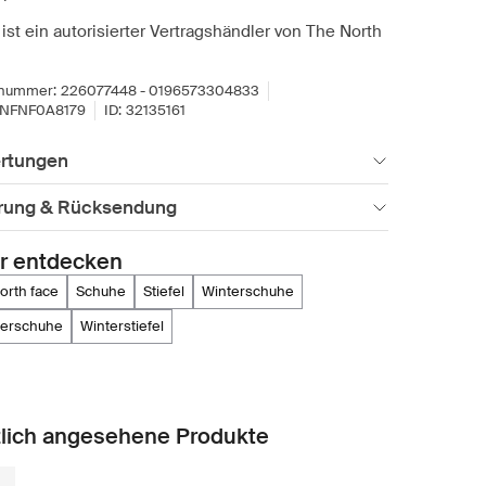
ist ein autorisierter Vertragshändler von The North
lnummer:
226077448 - 0196573304833
NFNF0A8179
ID:
32135161
rtungen
erung & Rücksendung
r entdecken
north face
schuhe
stiefel
winterschuhe
derschuhe
winterstiefel
lich angesehene Produkte