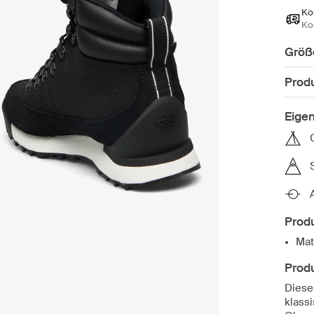
Ko
Ko
Größ
Prod
Eige
Produ
Mat
Prod
Diese
klass