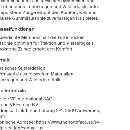
aterial besteht aus recycelten Materialien und
gt über einen Lederkragen und Wildlederakzente.
gepolsterte Zunge erhöht den Komfort, während
obuste Gummilaufsohle zuverlässigen Halt bietet.
üsselfunktionen
serdichte Membran hält die Füße trocken
fsohle optimiert für Traktion und Vielseitigkeit
olsterte Zunge erhöht den Komfort
male
ssisches Stiefeldesign
rmaterial aus recycelten Materialien
erkragen und Wildlederdetails
ellerdetails
eller: VF International SAGL
teur: VF Europe B.V.
dresse: Link 1, Posthofbrug 2-4, 2600 Antwerpen,
um
ronische Adresse: https://www.thenorthface.se/sv-
lp-section/contact-us