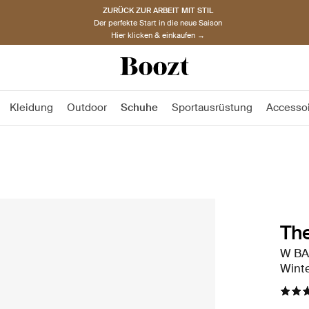
ZURÜCK ZUR ARBEIT MIT STIL
Der perfekte Start in die neue Saison
Hier klicken & einkaufen →
Kleidung
Outdoor
Schuhe
Sportausrüstung
Accesso
The
W BA
Winte