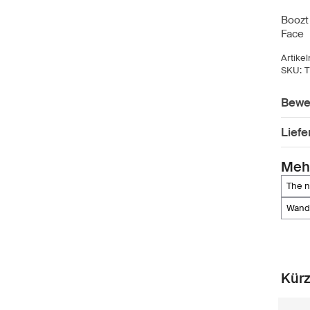
Boozt 
Face
Artike
SKU:
T
Bewe
Lief
Meh
the 
wan
Kürz