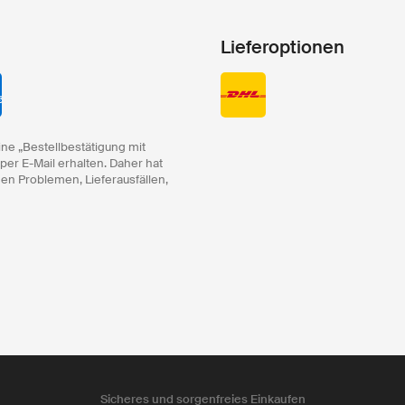
Lieferoptionen
ine „Bestellbestätigung mit
 per E-Mail erhalten. Daher hat
hen Problemen, Lieferausfällen,
Sicheres und sorgenfreies Einkaufen