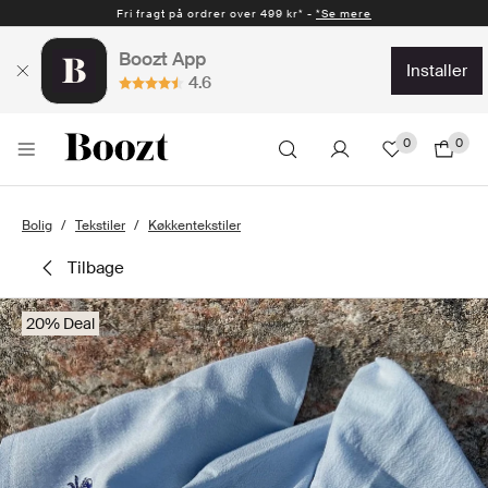
Fri fragt på ordrer over 499 kr* -
*Se mere
Boozt App
installer
4.6
0
0
Bolig
Tekstiler
Køkkentekstiler
tilbage
20% Deal