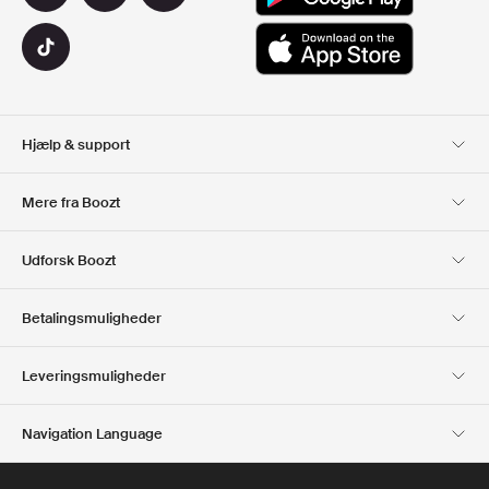
Hjælp & support
Kundeservice
Levering
Mere fra Boozt
Retur
Betaling
Om Os
Officiel rabatkode
Udforsk Boozt
Gavekort
Vores apps
Karriere
Firmainformation
Club Boozt
Betalingsmuligheder
Investorrelationer
Ansvar
Presse & udmærkelser
Boozt Outlet
Leveringsmuligheder
Navigation Language
Dansk
English