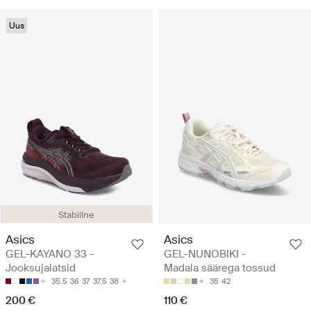
Uus
Stabiilne
Asics
Asics
GEL-KAYANO 33 -
GEL-NUNOBIKI -
Jooksujalatsid
Madala säärega tossud
35.5
36
37
37.5
38
35
42
200 €
110 €