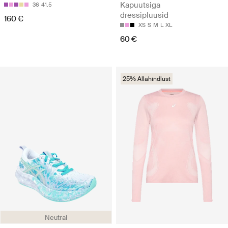
Kapuutsiga
36
41.5
dressipluusid
160 €
XS
S
M
L
XL
60 €
25% Allahindlust
Neutral