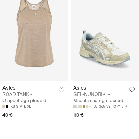
Asics
Asics
ROAD TANK -
GEL-NUNOBIKI -
Õlapaeltega pluusid
Madala säärega tossud
XS
S
M
L
XL
36
37.5
39
40
41.5
40 €
110 €