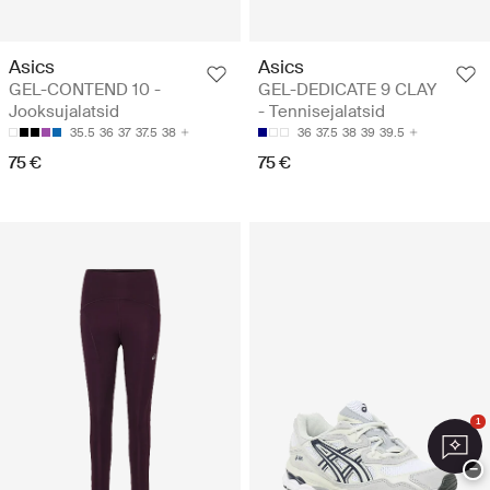
Asics
Asics
GEL-CONTEND 10 -
GEL-DEDICATE 9 CLAY
Jooksujalatsid
- Tennisejalatsid
35.5
36
37
37.5
38
36
37.5
38
39
39.5
75 €
75 €
1
−