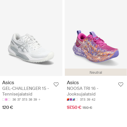
Neutral
Asics
Asics
GEL-CHALLENGER 15 -
NOOSA TRI 16 -
Tennisejalatsid
Jooksujalatsid
36
37
37.5
38
39
37.5
39
42
120 €
97.50 €
150 €