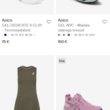
Asics
Asics
GEL-DEDICATE 9 CLAY
GEL-NYC - Madala
- Tennisejalatsid
säärega tossud
36
37
37.5
38
39
36
39.5
40
40.5
75 €
150 €
Uus