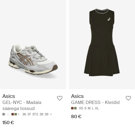
Asics
Asics
GEL-NYC - Madala
GAME DRESS - Kleidid
säärega tossud
XS
S
M
L
XL
36
37
37.5
38
39
80 €
150 €