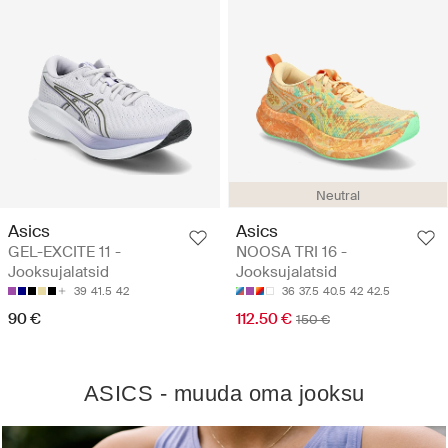
Neutral
Asics
Asics
GEL-EXCITE 11 -
NOOSA TRI 16 -
Jooksujalatsid
Jooksujalatsid
39
41.5
42
36
37.5
40.5
42
42.5
90 €
112.50 €
150 €
ASICS - muuda oma jooksu