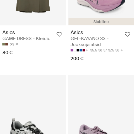
Stabiilne
Asics
Asics
GAME DRESS - Kleidid
GEL-KAYANO 33 -
Jooksujalatsid
XS
M
35.5
36
37
37.5
38
80 €
200 €