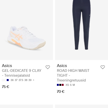
Asics
Asics
GEL-DEDICATE 9 CLAY
ROAD HIGH WAIST
- Tennisejalatsid
TIGHT -
Treeningretuusid
36
37
37.5
38
39
XS
S
M
75 €
70 €