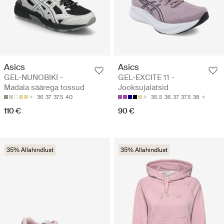
Asics
Asics
GEL-NUNOBIKI -
GEL-EXCITE 11 -
Madala säärega tossud
Jooksujalatsid
36
37
37.5
40
35.5
36
37
37.5
38
110 €
90 €
35% Allahindlust
35% Allahindlust