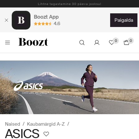
Tasuta kohaletoomine tellimustele üle 59 €
Boozt App
paigalda
4.6
0
0
Naised
Kaubamärgid A-Z
ASICS