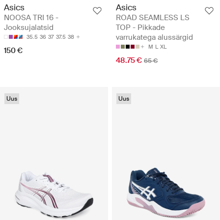
Asics
Asics
NOOSA TRI 16 -
ROAD SEAMLESS LS
Jooksujalatsid
TOP - Pikkade
varrukatega alussärgid
35.5
36
37
37.5
38
M
L
XL
150 €
48.75 €
65 €
Uus
Uus