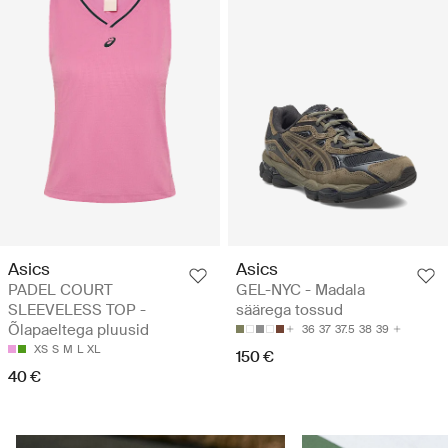
Asics
Asics
PADEL COURT
GEL-NYC - Madala
SLEEVELESS TOP -
säärega tossud
Õlapaeltega pluusid
36
37
37.5
38
39
XS
S
M
L
XL
150 €
40 €