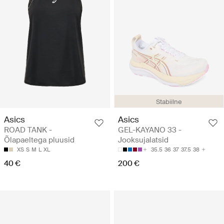
Stabiilne
Asics
Asics
ROAD TANK -
GEL-KAYANO 33 -
Õlapaeltega pluusid
Jooksujalatsid
XS
S
M
L
XL
35.5
36
37
37.5
38
40 €
200 €