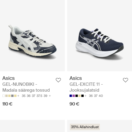
Asics
Asics
GEL-NUNOBIKI -
GEL-EXCITE 11 -
Madala säärega tossud
Jooksujalatsid
35
36
37
37.5
39
36
37
40
110 €
90 €
35% Allahindlust