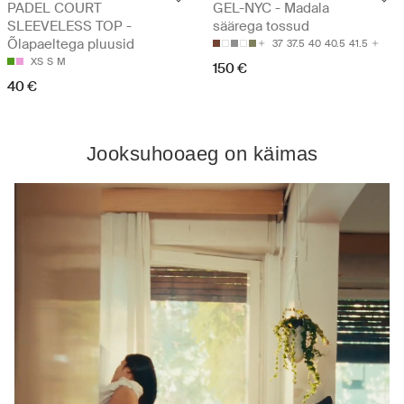
PADEL COURT
GEL-NYC - Madala
SLEEVELESS TOP -
säärega tossud
Õlapaeltega pluusid
37
37.5
40
40.5
41.5
XS
S
M
150 €
40 €
Jooksuhooaeg on käimas