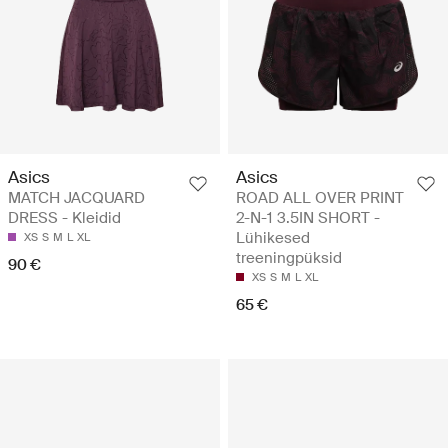
Asics
Asics
MATCH JACQUARD
ROAD ALL OVER PRINT
DRESS - Kleidid
2-N-1 3.5IN SHORT -
Lühikesed
XS
S
M
L
XL
treeningpüksid
90 €
XS
S
M
L
XL
65 €