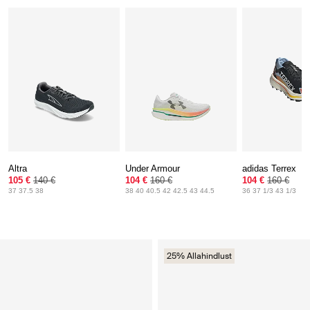
Altra
Under Armour
adidas Terrex
105 €
140 €
104 €
160 €
104 €
160 €
37 37.5 38
38 40 40.5 42 42.5 43 44.5
36 37 1/3 43 1/3
25% Allahindlust