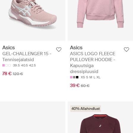
Asics
Asics
GEL-CHALLENGER 15 -
ASICS LOGO FLEECE
Tennisejalatsid
PULLOVER HOODIE -
Kapuutsiga
39.5
40.5
42.5
dressipluusid
78 €
120 €
XS
S
M
L
XL
39 €
60 €
40% Allahindlust