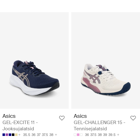
Asics
Asics
GEL-EXCITE 11 -
GEL-CHALLENGER 15 -
Jooksujalatsid
Tennisejalatsid
35.5
36
37
37.5
38
36
37.5
38
39
39.5