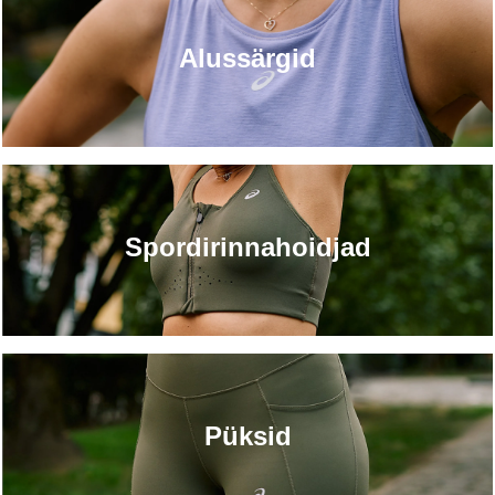
Alussärgid
Spordirinnahoidjad
Püksid