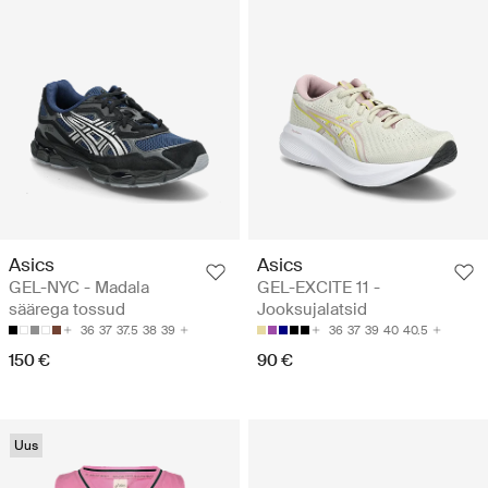
Asics
Asics
GEL-NYC - Madala
GEL-EXCITE 11 -
säärega tossud
Jooksujalatsid
36
37
37.5
38
39
36
37
39
40
40.5
150 €
90 €
Uus