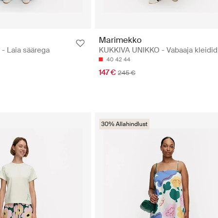
Marimekko
- Laia säärega
KUKKIVA UNIKKO - Vabaaja kleidid
40
42
44
147 €
245 €
30% Allahindlust