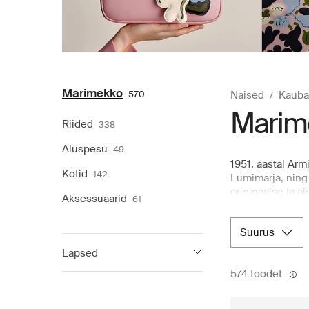
Marimekko
570
Naised
Kauba
Marim
Riided
338
Aluspesu
49
1951. aastal Arm
Kotid
142
Lumimarja, ning 
originaalse ja a
Aksessuaarid
61
presidendivalimi
Stockholmis, Ko
suurus
brändi veelgi k
veebikaubamaja
Lapsed
574 toodet
Marimekko
38