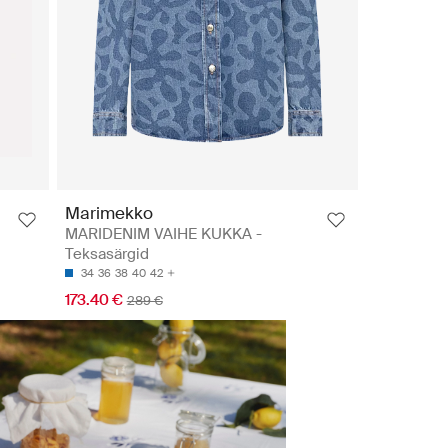
Marimekko
MARIDENIM VAIHE KUKKA -
Teksasärgid
34
36
38
40
42
173.40 €
289 €