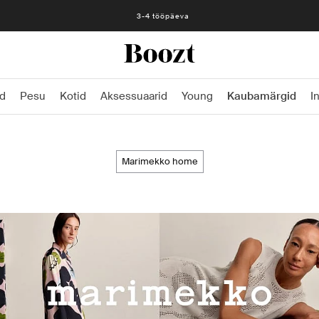
Lihtne tagastamine 30 päeva jooksul
d
Pesu
Kotid
Aksessuaarid
Young
Kaubamärgid
I
marimekko home