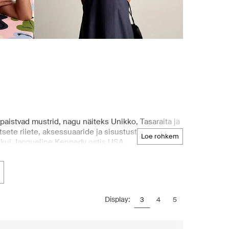
paistvad mustrid, nagu näiteks Unikko, Tasaraita ja
tsete riiete, aksessuaaride ja sisustustoodete
loe rohkem
a, kui Jacqueline Kennedy ostis USA
einud kollektsioone Tokyos, New Yorgis,
ennuki Marimekko mustritega kaunistamisel tõstis
reeritud tootevalik Boozt.com e-poes. Põhjamaade
meeldiva ostlemiskogemuse.
Display:
3
4
5