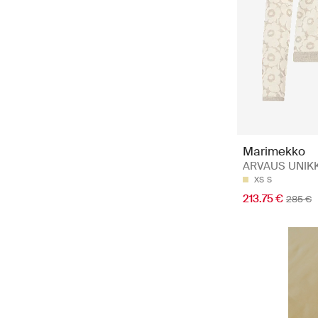
Marimekko
ARVAUS UNIKKO
XS
S
213.75 €
285 €