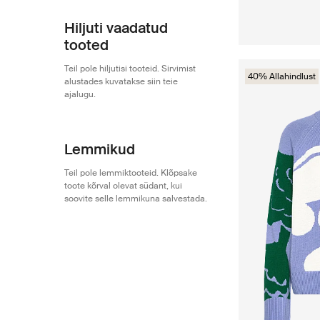
Hiljuti vaadatud
tooted
Teil pole hiljutisi tooteid. Sirvimist
40% Allahindlust
alustades kuvatakse siin teie
ajalugu.
Lemmikud
Teil pole lemmiktooteid. Klõpsake
toote kõrval olevat südant, kui
soovite selle lemmikuna salvestada.