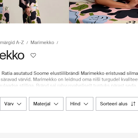
märgid A-Z
Marimekko
ekko
i Ratia asutatud Soome elustiilibrändi Marimekko eristuvad silma
säravad värvid. Marimekko on leidnud oma niši turgudel kvalitee
inulaadse stiiliga. Bränd sai rahvusvaheliselt tuntuks pärast sed
ste kampaania ajal seitse Marimekko kleiti. Marimekko on esitl
penhaagenis ja Pariisis. Lennufirmaga Finnair tehtud koostöö l
värv
materjal
hind
sorteeri alus
õrgemale tasemele. Kui otsid Marimekko naisteriideid, avasta ku
 toob sinuni Põhjamaade moele pühendunud brändid, tagades 