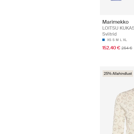
Marimekko
LOITSU KUKA
Sviitrid
XS
S
M
L
XL
152.40 €
254 €
25% Allahindlust