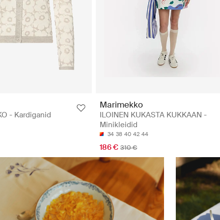
Marimekko
 - Kardiganid
ILOINEN KUKASTA KUKKAAN -
Minikleidid
34
38
40
42
44
186 €
310 €