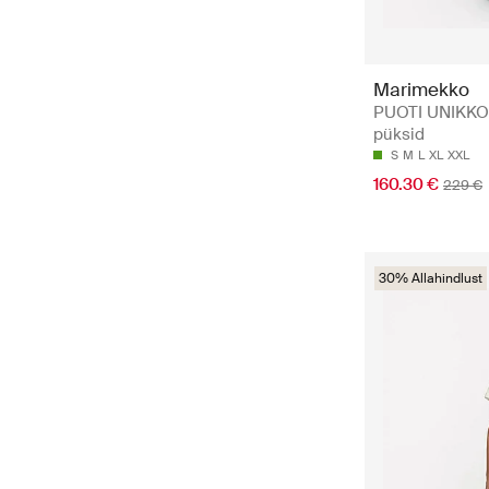
Marimekko
PUOTI UNIKKO 
püksid
S
M
L
XL
XXL
160.30 €
229 €
30% Allahindlust