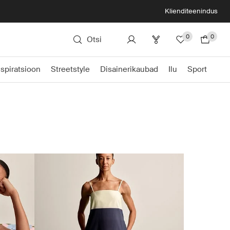
Klienditeenindus
0
0
Otsi
nspiratsioon
Streetstyle
Disainerikaubad
Ilu
Sport