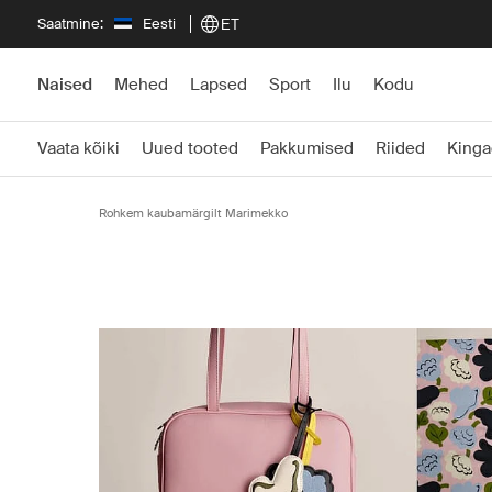
Saatmine:
Eesti
ET
Naised
Mehed
Lapsed
Sport
Ilu
Kodu
Vaata kõiki
Uued tooted
Pakkumised
Riided
Kinga
Rohkem kaubamärgilt Marimekko