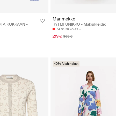
Marimekko
STA KUKKAAN -
RYTMI UNIKKO - Maksikleidid
34
36
38
40
42
219 €
365 €
40% Allahindlust