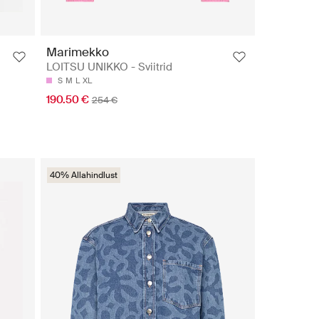
Marimekko
LOITSU UNIKKO - Sviitrid
S
M
L
XL
190.50 €
254 €
40% Allahindlust