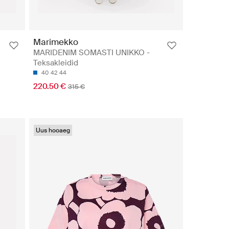
Marimekko
MARIDENIM SOMASTI UNIKKO -
Teksakleidid
40
42
44
220.50 €
315 €
Uus hooaeg