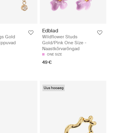
Edblad
gs Gold
Wildflower Studs
Rippuvad
Gold/Pink One Size -
Naastkõrvarõngad
ONE SIZE
49 €
Uus hooaeg