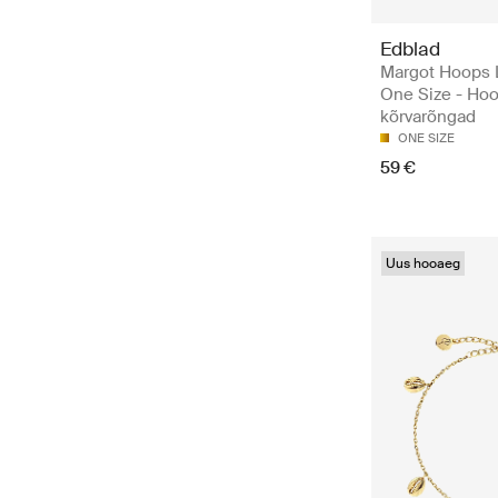
Edblad
Margot Hoops 
One Size - Ho
kõrvarõngad
ONE SIZE
59 €
Uus hooaeg