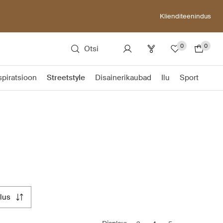
Klienditeenindus
0
0
Otsi
spiratsioon
Streetstyle
Disainerikaubad
Ilu
Sport
alus