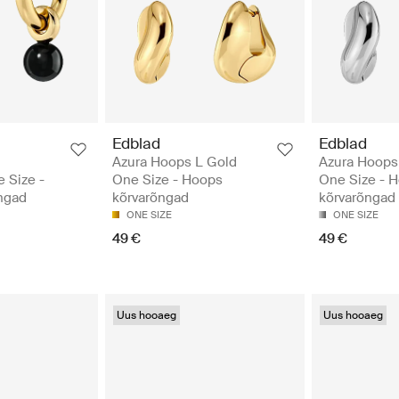
Edblad
Edblad
Azura Hoops L Gold
Azura Hoops 
 Size -
One Size - Hoops
One Size - 
ngad
kõrvarõngad
kõrvarõngad
ONE SIZE
ONE SIZE
49 €
49 €
Uus hooaeg
Uus hooaeg