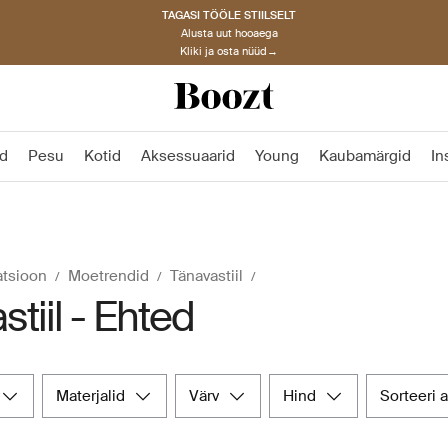
TAGASI TÖÖLE STIILSELT
Alusta uut hooaega
Kliki ja osta nüüd→
d
Pesu
Kotid
Aksessuaarid
Young
Kaubamärgid
In
atsioon
Moetrendid
Tänavastiil
tiil - Ehted
materjalid
värv
hind
sorteeri 