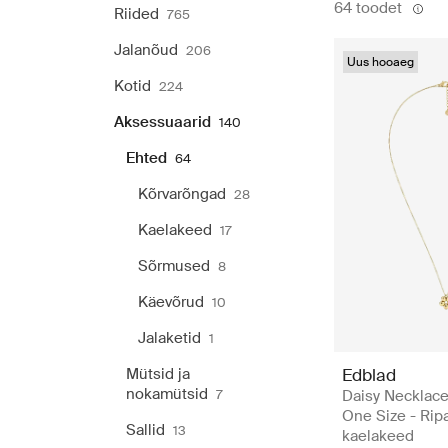
64 toodet
Riided
765
Jalanõud
206
Uus hooaeg
Kotid
224
Aksessuaarid
140
Ehted
64
Kõrvarõngad
28
Kaelakeed
17
Sõrmused
8
Käevõrud
10
Jalaketid
1
Mütsid ja
Edblad
nokamütsid
7
Daisy Necklace
One Size - Rip
Sallid
13
kaelakeed