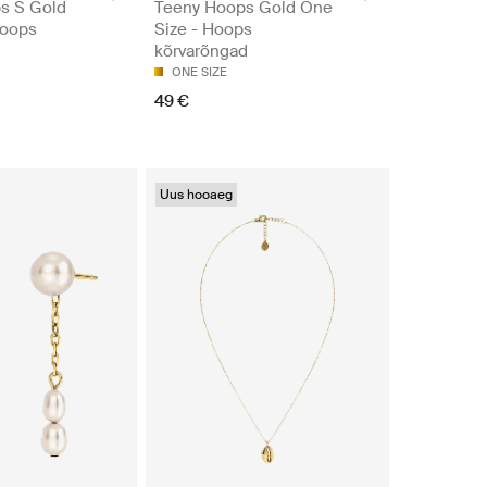
s S Gold
Teeny Hoops Gold One
Hoops
Size - Hoops
kõrvarõngad
ONE SIZE
49 €
Uus hooaeg