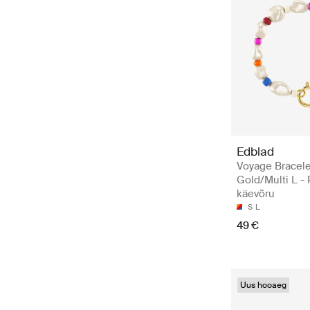
Edblad
Voyage Bracele
Gold/Multi L - P
käevõru
S
L
49 €
Uus hooaeg