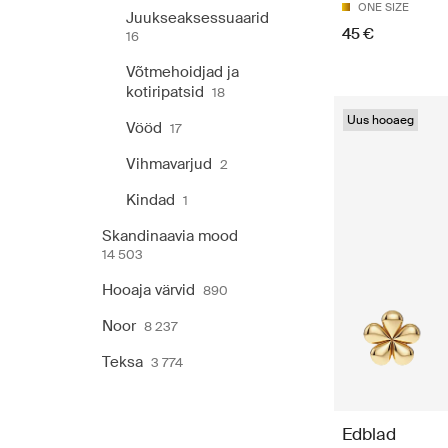
ONE SIZE
Juukseaksessuaarid
45 €
16
Võtmehoidjad ja
kotiripatsid
18
Uus hooaeg
Vööd
17
Vihmavarjud
2
Kindad
1
Skandinaavia mood
14 503
Hooaja värvid
890
Noor
8 237
Teksa
3 774
Edblad