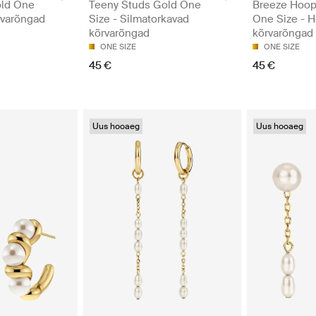
old One
Teeny Studs Gold One
Breeze Hoop
rvarõngad
Size - Silmatorkavad
One Size - 
kõrvarõngad
kõrvarõngad
ONE SIZE
ONE SIZE
45 €
45 €
Uus hooaeg
Uus hooaeg