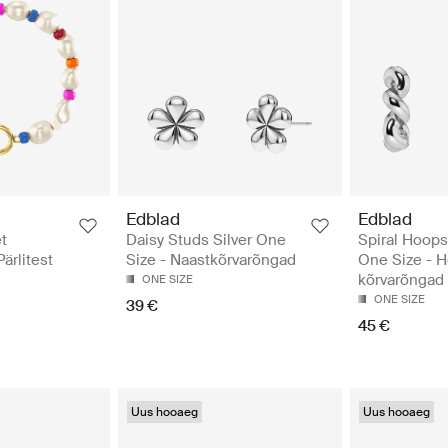
Edblad
Edblad
t
Daisy Studs Silver One
Spiral Hoops
ärlitest
Size - Naastkõrvarõngad
One Size - 
kõrvarõngad
ONE SIZE
ONE SIZE
39 €
45 €
Uus hooaeg
Uus hooaeg