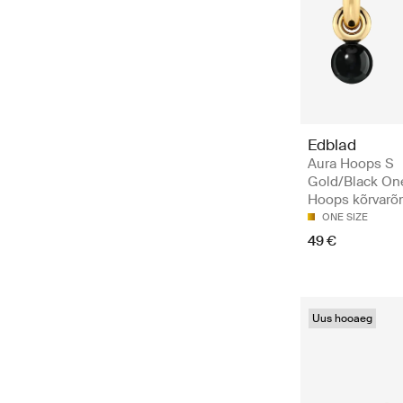
Edblad
Aura Hoops S
Gold/Black One
Hoops kõrvarõ
ONE SIZE
49 €
Uus hooaeg