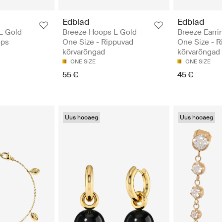
Edblad
Edblad
L Gold
Breeze Hoops L Gold
Breeze Earri
ops
One Size - Rippuvad
One Size - 
kõrvarõngad
kõrvarõngad
ONE SIZE
ONE SIZE
55 €
45 €
Uus hooaeg
Uus hooaeg