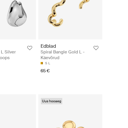
Edblad
L Silver
Spiral Bangle Gold L -
Hoops
Käevõrud
S
L
65 €
Uus hooaeg