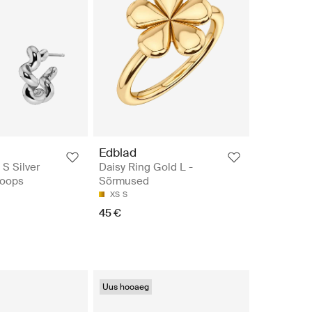
Edblad
 S Silver
Daisy Ring Gold L -
Hoops
Sõrmused
XS
S
45 €
Uus hooaeg