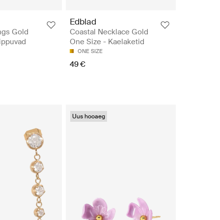
Edblad
ngs Gold
Coastal Necklace Gold
Rippuvad
One Size - Kaelaketid
ONE SIZE
49 €
Uus hooaeg