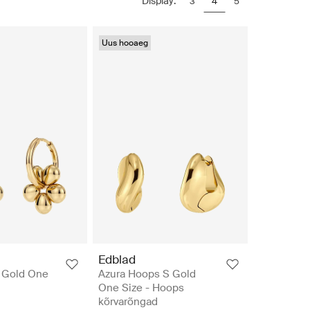
Display:
3
4
5
Uus hooaeg
Edblad
 Gold One
Azura Hoops S Gold
One Size - Hoops
kõrvarõngad