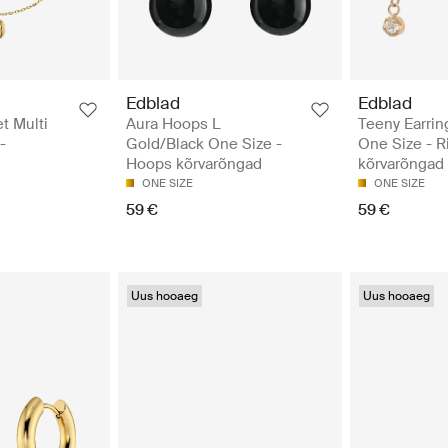
Edblad
Edblad
t Multi
Aura Hoops L
Teeny Earrin
-
Gold/Black One Size -
One Size - 
Hoops kõrvarõngad
kõrvarõngad
ONE SIZE
ONE SIZE
59 €
59 €
Uus hooaeg
Uus hooaeg