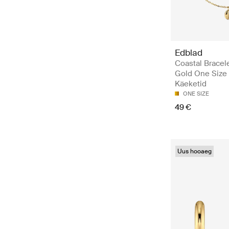
Edblad
Coastal Bracele
Gold One Size 
Käeketid
ONE SIZE
49 €
Uus hooaeg