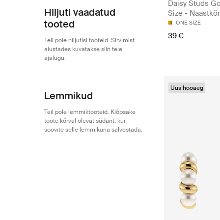
Daisy Studs G
Hiljuti vaadatud
Size - Naastkõ
tooted
ONE SIZE
39 €
Teil pole hiljutisi tooteid. Sirvimist
alustades kuvatakse siin teie
ajalugu.
Uus hooaeg
Lemmikud
Teil pole lemmiktooteid. Klõpsake
toote kõrval olevat südant, kui
soovite selle lemmikuna salvestada.