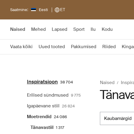
Saatmine:
Eesti
ET
Naised
Mehed
Lapsed
Sport
Ilu
Kodu
Vaata kõiki
Uued tooted
Pakkumised
Riided
Kinga
Inspiratsioon
38 704
Naised
Inspir
Tänavas
Erilised sündmused
9 775
Igapäevane stiil
26 824
Moetrendid
24 086
kaubamärgid
Tänavastiil
1 317