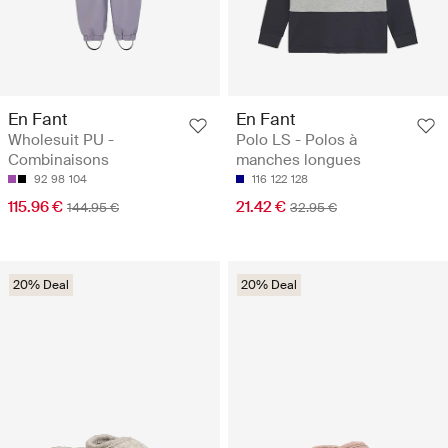
En Fant
En Fant
Wholesuit PU -
Polo LS - Polos à
Combinaisons
manches longues
92
98
104
116
122
128
115.96 €
21.42 €
144.95 €
32.95 €
20% Deal
20% Deal