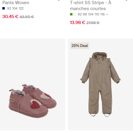
Pants Woven
T-shirt SS Stripe - À
manches courtes
92
104
122
92
98
104
110
116
30.45 €
43.50 €
13.98 €
27.95 €
25% Deal