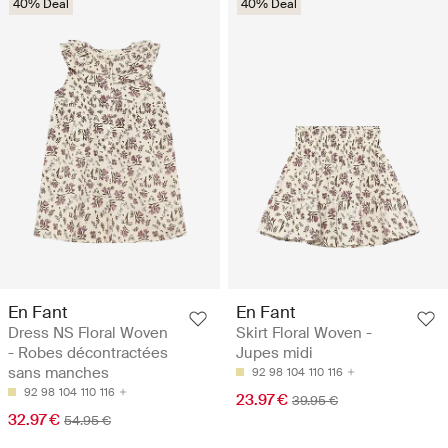
40% Deal
40% Deal
En Fant
En Fant
Dress NS Floral Woven
Skirt Floral Woven -
- Robes décontractées
Jupes midi
sans manches
92
98
104
110
116
92
98
104
110
116
23.97 €
39.95 €
32.97 €
54.95 €