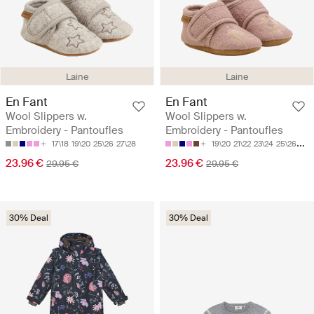
Laine
Laine
En Fant
En Fant
Wool Slippers w.
Wool Slippers w.
Embroidery - Pantoufles
Embroidery - Pantoufles
17\18
19\20
25\26
27\28
19\20
21\22
23\24
25\26
27\
23.96 €
23.96 €
29.95 €
29.95 €
30% Deal
30% Deal