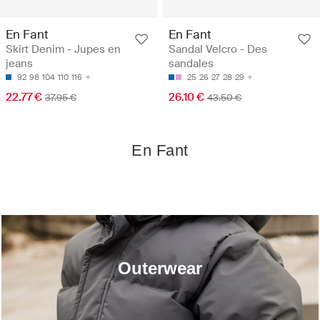
En Fant
En Fant
Skirt Denim - Jupes en
Sandal Velcro - Des
jeans
sandales
92
98
104
110
116
25
26
27
28
29
22.77 €
26.10 €
37.95 €
43.50 €
En Fant
Outerwear