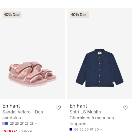
40% Deal
40% Deal
En Fant
En Fant
Sandal Velcro - Des
Shirt LS Muslin -
sandales
Chemises à manches
longues
25
26
27
28
29
56
62
68
74
80
26.10 €
43.50 €