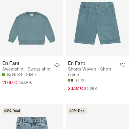
En Fant
En Fant
Sweatshirt - Sweat-shirt
Shorts Woven - Short
chino
92
98
104
110
116
98
104
20.97 €
34.95 €
23.37 €
35.95 €
40% Deal
40% Deal