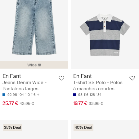
Wide fit
En Fant
En Fant
Jeans Denim Wide -
T-shirt SS Polo - Polos
Pantalons larges
à manches courtes
92
98
104
110
116
98
116
128
134
25.77 €
19.77 €
42.95 €
32.95 €
35% Deal
40% Deal