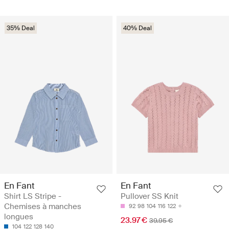
35% Deal
40% Deal
En Fant
En Fant
Shirt LS Stripe -
Pullover SS Knit
Chemises à manches
92
98
104
116
122
longues
23.97 €
39.95 €
104
122
128
140