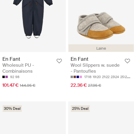
Laine
En Fant
En Fant
Wholesuit PU -
Wool Slippers w. suede
Combinaisons
- Pantoufles
92
98
17\18
19\20
21\22
23\24
25\26
101.47 €
22.36 €
144.95 €
27.95 €
30% Deal
25% Deal