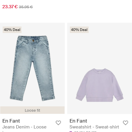
23.37 €
35.95 €
40% Deal
40% Deal
Loose fit
En Fant
En Fant
Jeans Denim - Loose
Sweatshirt - Sweat-shirt