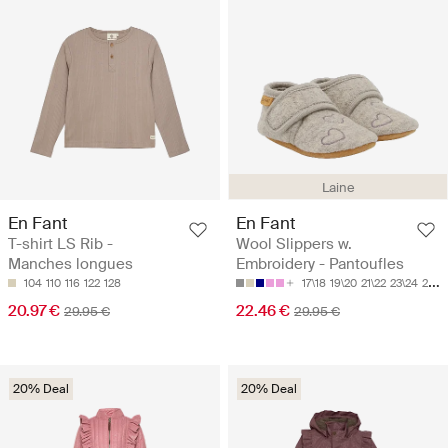
Laine
En Fant
En Fant
T-shirt LS Rib -
Wool Slippers w.
Manches longues
Embroidery - Pantoufles
104
110
116
122
128
17\18
19\20
21\22
23\24
25\26
20.97 €
22.46 €
29.95 €
29.95 €
20% Deal
20% Deal