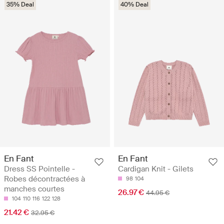
35% Deal
40% Deal
En Fant
En Fant
Dress SS Pointelle -
Cardigan Knit - Gilets
Robes décontractées à
98
104
manches courtes
26.97 €
44.95 €
104
110
116
122
128
21.42 €
32.95 €