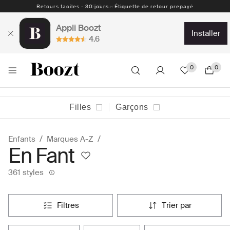
Retours faciles - 30 jours - Étiquette de retour prepayé
Appli Boozt
installer
4.6
0
0
Filles
Garçons
Enfants
Marques A-Z
En Fant
361 styles
filtres
trier par