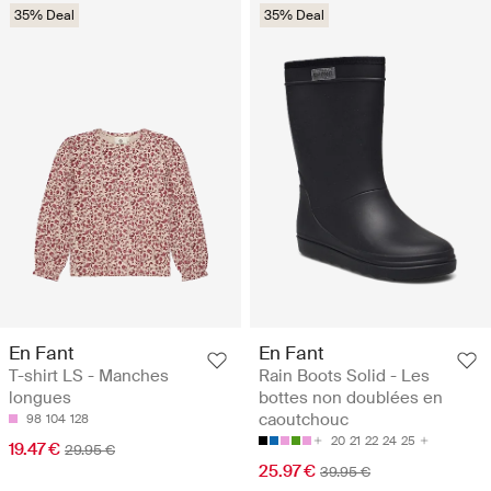
35% Deal
35% Deal
En Fant
En Fant
T-shirt LS - Manches
Rain Boots Solid - Les
longues
bottes non doublées en
caoutchouc
98
104
128
20
21
22
24
25
19.47 €
29.95 €
25.97 €
39.95 €