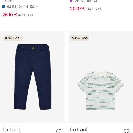
jeans
98
104
116
122
92
98
104
116
122
20.97 €
34.95 €
26.10 €
43.50 €
30% Deal
50% Deal
En Fant
En Fant