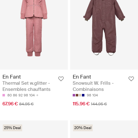
En Fant
En Fant
Thermal Set w.glitter -
Snowsuit W. Frills -
Ensembles chauffants
Combinaisons
80
86
92
98
104
98
104
67.96 €
115.96 €
84.95 €
144.95 €
25% Deal
20% Deal