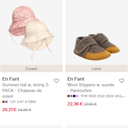
2-pack
Laine
En Fant
En Fant
Summer hat w. string 2-
Wool Slippers w. suede
PACK - Chapeau de
- Pantoufles
soleil
17\18
19\20
21\22
23\24
25\26
1-2Y
2-4Y
6-12MD
22.36 €
27.95 €
26.21 €
34.95 €