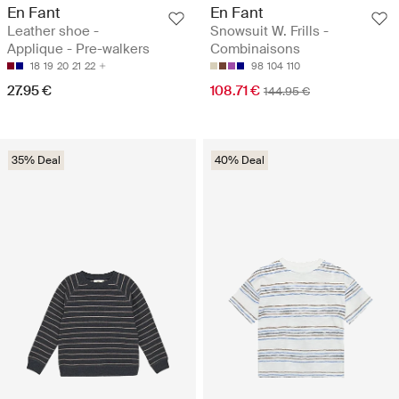
En Fant
En Fant
Leather shoe -
Snowsuit W. Frills -
Applique - Pre-walkers
Combinaisons
18
19
20
21
22
98
104
110
27.95 €
108.71 €
144.95 €
35% Deal
40% Deal