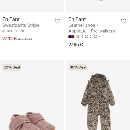
En Fant
En Fant
Sweatpants Stripe
Leather shoe -
Applique - Pre-walkers
104
122
128
18
19
20
21
22
27.92 €
42.95 €
27.95 €
20% Deal
30% Deal