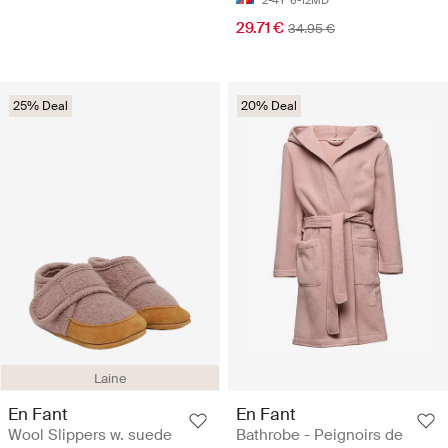
29.71 €
34.95 €
25% Deal
20% Deal
Laine
En Fant
En Fant
Wool Slippers w. suede
Bathrobe - Peignoirs de