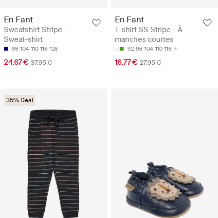
En Fant
En Fant
Sweatshirt Stripe -
T-shirt SS Stripe - À
Sweat-shirt
manches courtes
98
104
110
116
128
92
98
104
110
116
24.67 €
16.77 €
37.95 €
27.95 €
35% Deal