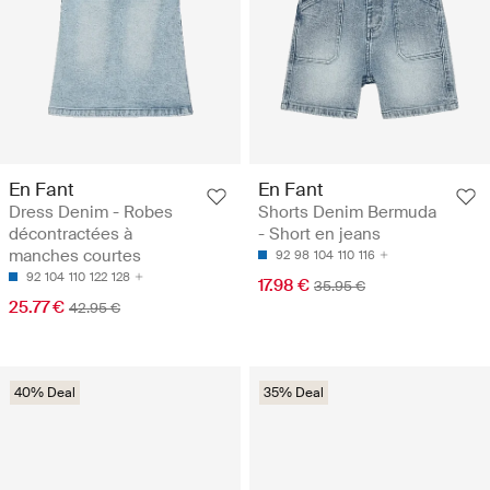
En Fant
En Fant
Dress Denim - Robes
Shorts Denim Bermuda
décontractées à
- Short en jeans
manches courtes
92
98
104
110
116
92
104
110
122
128
17.98 €
35.95 €
25.77 €
42.95 €
40% Deal
35% Deal