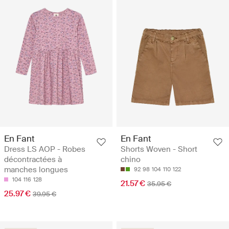
En Fant
En Fant
Dress LS AOP - Robes
Shorts Woven - Short
décontractées à
chino
manches longues
92
98
104
110
122
104
116
128
21.57 €
35.95 €
25.97 €
39.95 €