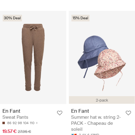
30% Deal
15% Deal
2-pack
En Fant
En Fant
Sweat Pants
Summer hat w. string 2-
PACK - Chapeau de
86
92
98
104
110
soleil
19.57 €
27.95 €
2-4Y
6-12MD