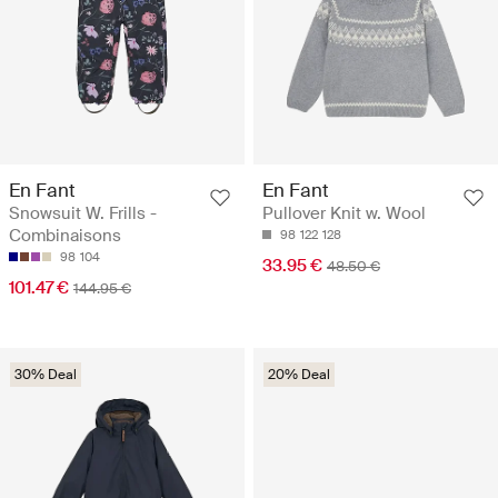
En Fant
En Fant
Snowsuit W. Frills -
Pullover Knit w. Wool
Combinaisons
98
122
128
98
104
33.95 €
48.50 €
101.47 €
144.95 €
30% Deal
20% Deal