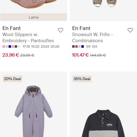
Laine
En Fant
En Fant
Wool Slippers w.
Snowsuit W. Frills -
Embroidery - Pantoufles
Combinaisons
17\18
19\20
23\24
25\26
98
104
23.96 €
101.47 €
29.95 €
144.95 €
20% Deal
35% Deal