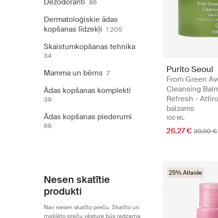
Dezodoranti
86
Dermatoloģiskie ādas
kopšanas līdzekļi
1 205
Skaistumkopšanas tehnika
34
Purito Seoul
Mamma un bērns
7
From Green A
Cleansing Balm
Ādas kopšanas komplekti
Refresh - Attīr
39
balzams
Ādas kopšanas piederumi
100 ML
66
26.27 €
30.90 €
25% Atlaide
Nesen skatītie
produkti
Nav nesen skatīto preču. Skatīto un
meklēto preču vēsture būs redzama