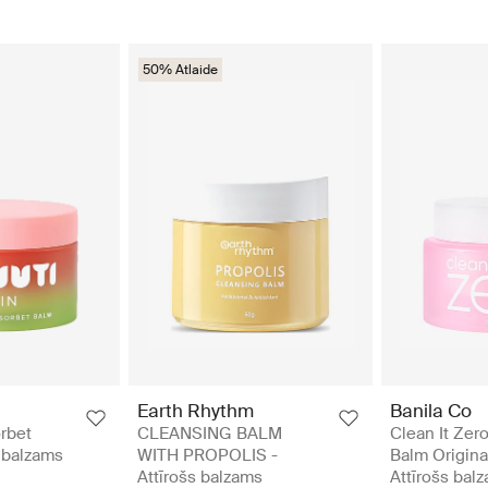
50% Atlaide
Earth Rhythm
Banila Co
rbet
CLEANSING BALM
Clean It Zer
s balzams
WITH PROPOLIS -
Balm Origina
Attīrošs balzams
Attīrošs bal