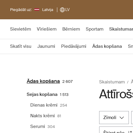
Piegādāt uz:
Latvija
LV
Sievietēm
Vīriešiem
Bērniem
Sportam
Skaistum
Skatīt visu
Jaunumi
Piedāvājumi
Ādas kopšana
Sm
Ādas kopšana
2 607
Skaistumam
Attīro
Sejas kopšana
1 513
Dienas krēmi
254
Nakts krēmi
81
zīmoli
Serumi
304