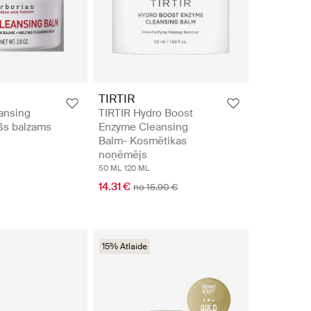
TIRTIR
ansing
TIRTIR Hydro Boost
ošs balzams
Enzyme Cleansing
Balm- Kosmētikas
noņēmējs
50 ML
120 ML
14.31 €
no 15.90 €
15% Atlaide