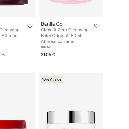
Banila Co
 Cleansing
Clean it Zero Cleansing
 Attīrošs
Balm Original 180ml -
Attīrošs balzams
180 ML
31.05 €
9 €
10% Atlaide