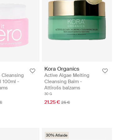
Kora Organics
o Cleansing
Active Algae Melting
l 100ml -
Cleansing Balm -
zams
Attīrošs balzams
30 G
21.25 €
 €
25 €
30% Atlaide