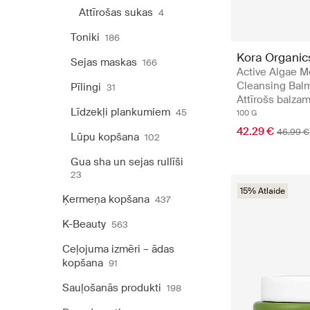
Attīrošas sukas
4
Toniki
186
Kora Organic
Sejas maskas
166
Active Algae M
Cleansing Balm
Pīlingi
31
Attīrošs balza
Līdzekļi plankumiem
45
100 G
42.29 €
46.99 €
Lūpu kopšana
102
Gua sha un sejas rullīši
23
15% Atlaide
Ķermeņa kopšana
437
K-Beauty
563
Ceļojuma izmēri – ādas
kopšana
91
Sauļošanās produkti
198