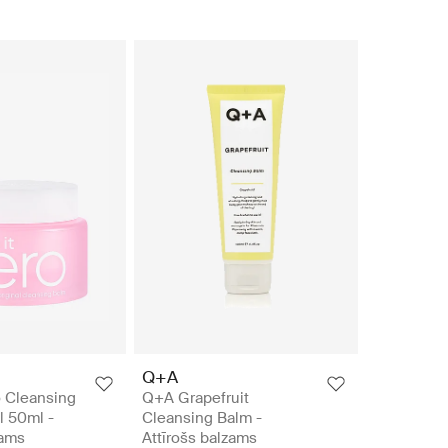
Q+A
o Cleansing
Q+A Grapefruit
l 50ml -
Cleansing Balm -
zams
Attīrošs balzams