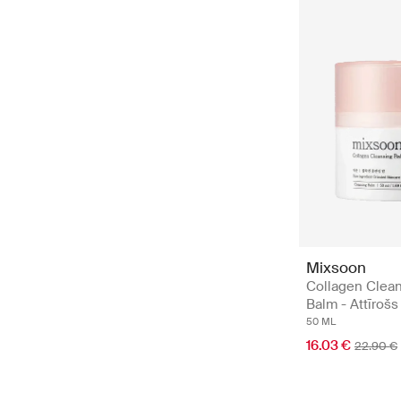
Mixsoon
Collagen Clea
Balm - Attīroš
50 ML
16.03 €
22.90 €