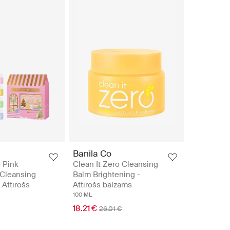
Banila Co
o Pink
Clean It Zero Cleansing
Cleansing
Balm Brightening -
 Attīrošs
Attīrošs balzams
100 ML
18.21 €
26.01 €