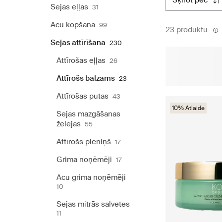
šķirot pēc
Sejas eļļas
31
Acu kopšana
99
23 produktu
Sejas attīrīšana
230
Attīrošas eļļas
26
Attīrošs balzams
23
Attīrošas putas
43
10% Atlaide
Sejas mazgāšanas
želejas
55
Attīrošs pieniņš
17
Grima noņēmēji
17
Acu grima noņēmēji
10
Sejas mitrās salvetes
11