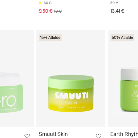
60 G
50 ML
9.50 €
13.41 €
19 €
15% Atlaide
50% Atlaide
Smuuti Skin
Earth Rhyt