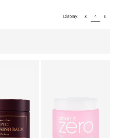
Display:
3
4
5