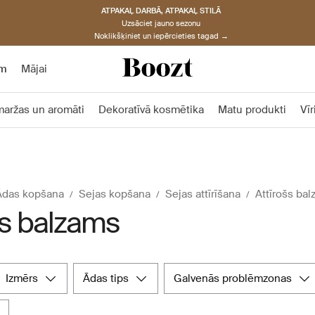
ATPAKAĻ DARBĀ, ATPAKAĻ STILĀ
Uzsāciet jauno sezonu
Noklikšķiniet un iepērcieties tagad →
am
Mājai
aržas un aromāti
Dekoratīvā kosmētika
Matu produkti
Vī
Ādas kopšana
Sejas kopšana
Sejas attīrīšana
Attīrošs ba
šs balzams
izmērs
ādas tips
galvenās problēmzonas