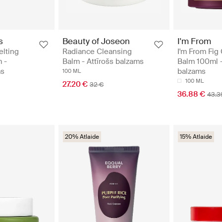
s
Beauty of Joseon
I'm From
elting
Radiance Cleansing
I'm From Fig
 -
Balm - Attīrošs balzams
Balm 100ml -
ms
balzams
100 ML
100 ML
27.20 €
32 €
36.88 €
43.3
20% Atlaide
15% Atlaide