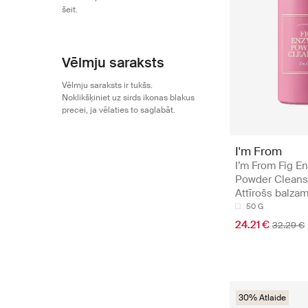
šeit.
Vēlmju saraksts
Vēlmju saraksts ir tukšs.
Noklikšķiniet uz sirds ikonas blakus
precei, ja vēlaties to saglabāt.
I'm From
I’m From Fig E
Powder Cleans
Attīrošs balza
50 G
24.21 €
32.29 €
30% Atlaide