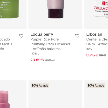
Eqqualberry
Erborian
vocado
Purple Rice Pore
Centella Cle
 Melt +
Purifying Pack Cleanser
Balm - Attīr
ošs
- Attīrošs balzams
80 G
130 ML
33.15 €
39 €
28.89 €
36.11 €
30% Atlaide
30% Atlaide