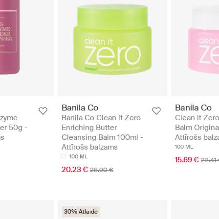
Banila Co
Banila Co
nzyme
Banila Co Clean it Zero
Clean it Zer
er 50g -
Enriching Butter
Balm Origina
ms
Cleansing Balm 100ml -
Attīrošs bal
Attīrošs balzams
100 ML
100 ML
15.69 €
22.41
20.23 €
28.90 €
30% Atlaide