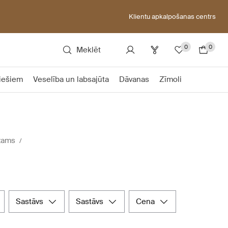
Klientu apkalpošanas centrs
0
0
Meklēt
riešiem
Veselība un labsajūta
Dāvanas
Zīmoli
lzams
sastāvs
sastāvs
cena