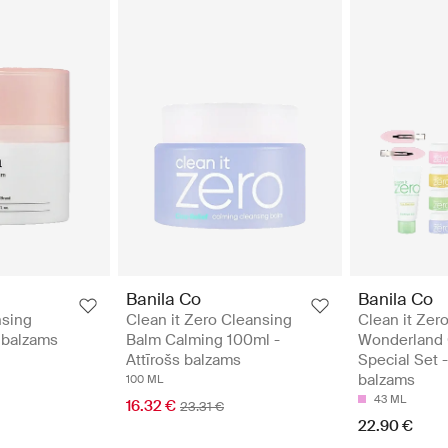
Banila Co
Banila Co
nsing
Clean it Zero Cleansing
Clean it Zer
s balzams
Balm Calming 100ml -
Wonderland 
Attīrošs balzams
Special Set -
balzams
100 ML
43 ML
16.32 €
23.31 €
22.90 €