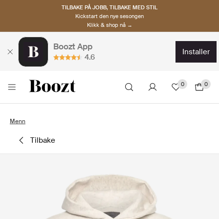
TILBAKE PÅ JOBB, TILBAKE MED STIL
Kickstart den nye sesongen
Klikk & shop nå →
Boozt App
installer
4.6
0
0
Menn
tilbake