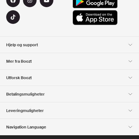
Hjelp og support
Kundeservice
Levering
Mer fra Boozt
Returer
Betaling
Om Oss
Offisiell Boozt rabattkode
Utforsk Boozt
Gavekort
Våre apper
Karriere
Firmainformasjon
Club Boozt
Betalingsmuligheter
Investor relations
Ansvar
Presse og utmerkelser
Boozt Outlet
Leveringmuligheter
Navigation Language
Norwegian
English