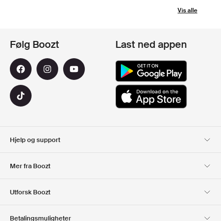
Vis alle
Følg Boozt
Last ned appen
Hjelp og support
Kundeservice
Levering
Mer fra Boozt
Returer
Betaling
Om Oss
Offisiell Boozt rabattkode
Utforsk Boozt
Gavekort
Våre apper
Karriere
Firmainformasjon
Club Boozt
Betalingsmuligheter