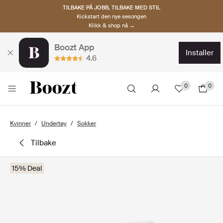
TILBAKE PÅ JOBB, TILBAKE MED STIL
Kickstart den nye sesongen
Klikk & shop nå →
Boozt App
installer
4.6
0
0
Kvinner
Undertøy
Sokker
tilbake
15% Deal