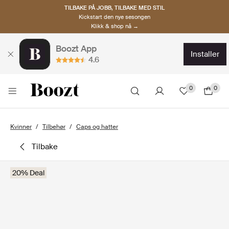
TILBAKE PÅ JOBB, TILBAKE MED STIL
Kickstart den nye sesongen
Klikk & shop nå →
Boozt App
installer
4.6
0
0
Kvinner
Tilbehør
Caps og hatter
tilbake
20% Deal