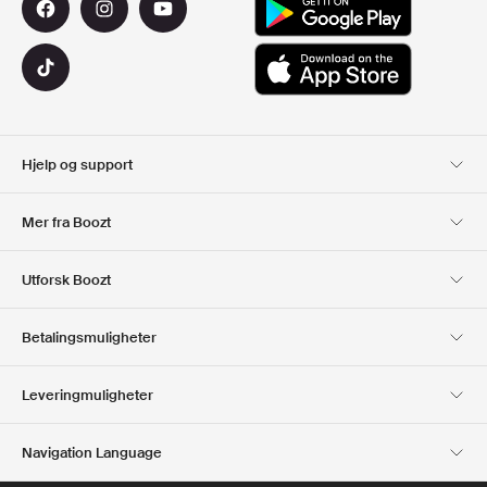
Hjelp og support
Kundeservice
Levering
Mer fra Boozt
Returer
Betaling
Om Oss
Offisiell Boozt rabattkode
Utforsk Boozt
Gavekort
Våre apper
Karriere
Firmainformasjon
Club Boozt
Betalingsmuligheter
Investor relations
Ansvar
Presse og utmerkelser
Boozt Outlet
Leveringmuligheter
Navigation Language