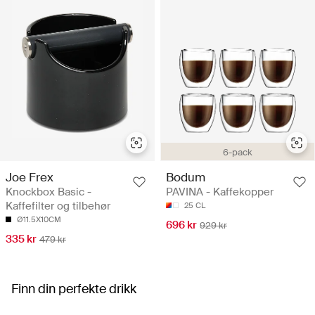
6-pack
Joe Frex
Bodum
Knockbox Basic -
PAVINA - Kaffekopper
Kaffefilter og tilbehør
25 CL
Ø11.5X10CM
696 kr
929 kr
335 kr
479 kr
Finn din perfekte drikk