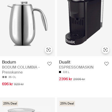
Bodum
Dualit
BODUM COLUMBIA -
ESPRESSOMASKIN
Presskanne
0.8 L
35 CL
2396 kr
2995 kr
696 kr
929 kr
25% Deal
25% Deal