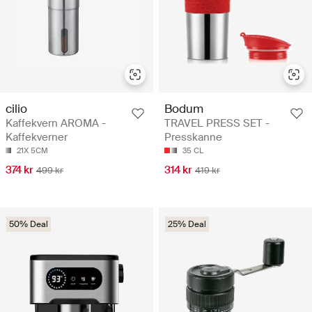
cilio
Bodum
Kaffekvern AROMA -
TRAVEL PRESS SET -
Kaffekverner
Presskanne
21X 5CM
35 CL
374 kr
314 kr
499 kr
419 kr
50% Deal
25% Deal