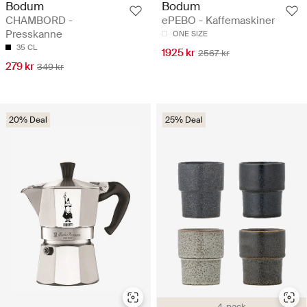
Bodum
Bodum
CHAMBORD -
ePEBO - Kaffemaskiner
Presskanne
ONE SIZE
35 CL
1925 kr
2567 kr
279 kr
349 kr
20% Deal
25% Deal
4-pack