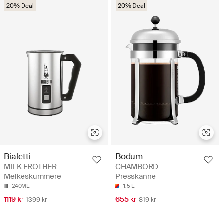
20% Deal
20% Deal
Bialetti
Bodum
MILK FROTHER -
CHAMBORD -
Melkeskummere
Presskanne
240ML
1.5 L
1119 kr
655 kr
1399 kr
819 kr