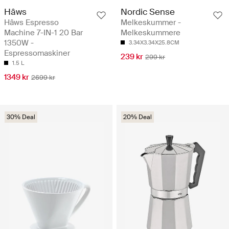
Hâws
Nordic Sense
Hâws Espresso
Melkeskummer -
Machine 7-IN-1 20 Bar
Melkeskummere
1350W -
3.34X3.34X25.8CM
Espressomaskiner
239 kr
299 kr
1.5 L
1349 kr
2699 kr
30% Deal
20% Deal