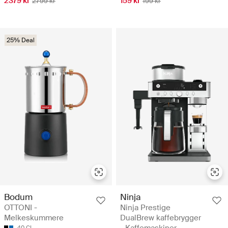
2379 kr
159 kr
2799 kr
199 kr
25% Deal
Bodum
Ninja
OTTONI -
Ninja Prestige
Melkeskummere
DualBrew kaffebrygger
40 CL