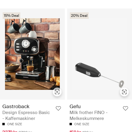
15% Deal
20% Deal
Gastroback
Gefu
Design Espresso Basic
Milk frother FINO -
- Kaffemaskiner
Melkeskummere
ONE SIZE
ONE SIZE