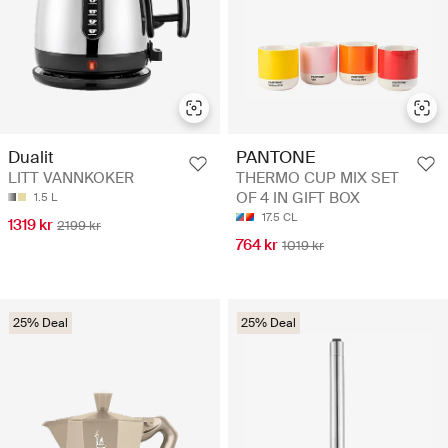
Dualit
PANTONE
LITT VANNKOKER
THERMO CUP MIX SET
OF 4 IN GIFT BOX
1.5 L
17.5 CL
1319 kr
2199 kr
764 kr
1019 kr
25% Deal
25% Deal