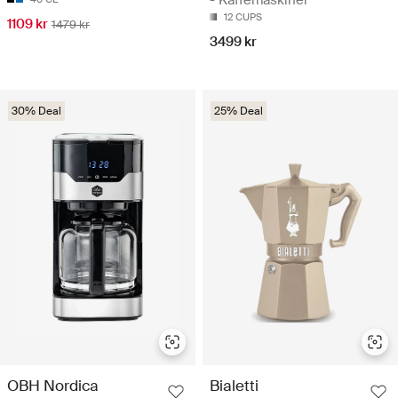
- Kaffemaskiner
12 CUPS
1109 kr
1479 kr
3499 kr
30% Deal
25% Deal
OBH Nordica
Bialetti