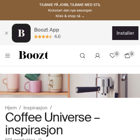
TILBAKE PÅ JOBB, TILBAKE MED STIL
Kickstart den nye sesongen
Klikk & shop nå →
Boozt App
installer
4.6
0
0
Hjem
Inspirasjon
Coffee Universe –
inspirasjon
691 produkter