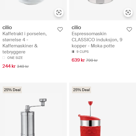
cilio
cilio
Kaffetrakt i porselen,
Espressomaskin
størrelse 4 -
CLASSICO induksjon, 9
Kaffemaskiner &
kopper - Moka potte
tebryggere
9 CUPS
ONE SIZE
639 kr
799 kr
244 kr
349 kr
25% Deal
25% Deal