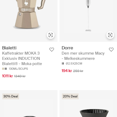
Bialetti
Dorre
Kaffetrakter MOKA 3
Den mer skumme Macy
Exklusiv INDUCTION
- Melkeskummere
Bialetti® - Moka potte
Ø2.5X25CM
130ML/3CUPS
194 kr
259 kr
1011 kr
1349 kr
30% Deal
20% Deal