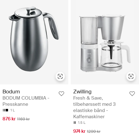
Bodum
Zwilling
BODUM COLUMBIA -
Fresh & Save,
Presskanne
tilbehørssett med 3
elastiske bånd -
1 L
Kaffemaskiner
876 kr
1169 kr
1.5 L
974 kr
1299 kr