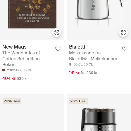
New Mags
Bialetti
The World Atlas of
Melkekanne fra
Coffee 3rd edition -
Bialetti® - Melkekanner
Bøker
30 CL
50 CL
20X2.4X25.5CM
191 kr
fra 239 kr
404 kr
539 kr
20% Deal
25% Deal