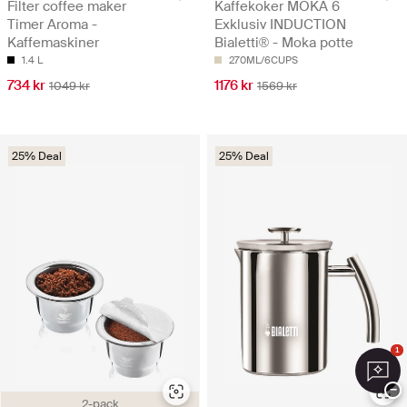
Filter coffee maker
Kaffekoker MOKA 6
Timer Aroma -
Exklusiv INDUCTION
Kaffemaskiner
Bialetti® - Moka potte
1.4 L
270ML/6CUPS
734 kr
1176 kr
1049 kr
1569 kr
25% Deal
25% Deal
1
−
2-pack