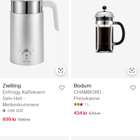
Zwilling
Bodum
Enfinigy, Kaffekvern
CHAMBORD -
Sølv-Hvit -
Presskanne
Melkeskummere
1 L
ONE SIZE
434 kr
579 kr
899 kr
1199 kr