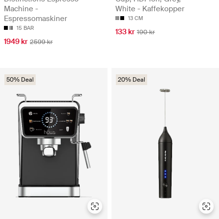
Machine -
White - Kaffekopper
Espressomaskiner
13 CM
15 BAR
133 kr
190 kr
1949 kr
2599 kr
50% Deal
20% Deal