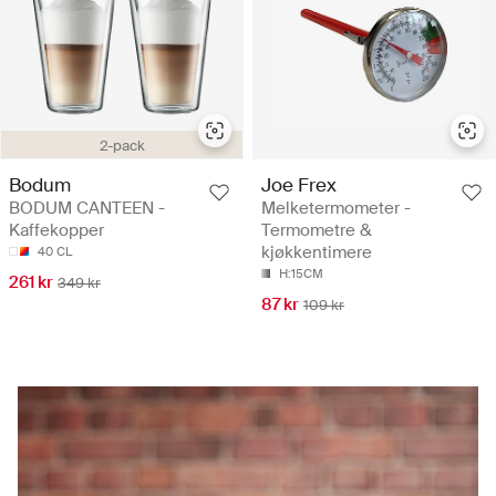
2-pack
Bodum
Joe Frex
BODUM CANTEEN -
Melketermometer -
Kaffekopper
Termometre &
kjøkkentimere
40 CL
H:15CM
261 kr
349 kr
87 kr
109 kr