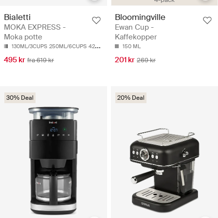
Bialetti
Bloomingville
MOKA EXPRESS -
Ewan Cup -
Moka potte
Kaffekopper
130ML/3CUPS
250ML/6CUPS
420ML/9CUPS
150 ML
495 kr
201 kr
fra 619 kr
269 kr
30% Deal
20% Deal