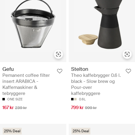
Gefu
Stelton
Pemanent coffee filter
Theo kaffebrygger 0.6 l.
insert ARABICA -
black - Slow brew og
Kaffemaskiner &
Pour-over
tebryggere
kaffebryggere
ONE SIZE
0.6L
167 kr
799 kr
239 kr
999 kr
25% Deal
25% Deal