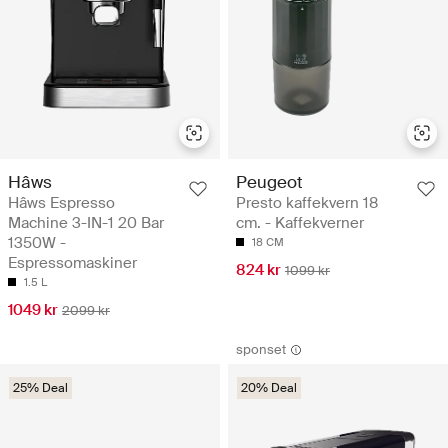
Hâws
Peugeot
Hâws Espresso
Presto kaffekvern 18
Machine 3-IN-1 20 Bar
cm. - Kaffekverner
1350W -
18 CM
Espressomaskiner
824 kr
1099 kr
1.5 L
1049 kr
2099 kr
sponset
25% Deal
20% Deal