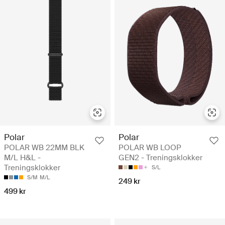
Polar
Polar
POLAR WB 22MM BLK
POLAR WB LOOP
M/L H&L -
GEN2 - Treningsklokker
Treningsklokker
S/L
S/M
M/L
249 kr
499 kr