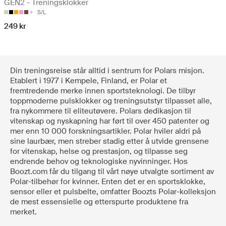
GEN2 - Treningsklokker
S/L
249 kr
Din treningsreise står alltid i sentrum for Polars misjon.
Etablert i 1977 i Kempele, Finland, er Polar et
fremtredende merke innen sportsteknologi. De tilbyr
toppmoderne pulsklokker og treningsutstyr tilpasset alle,
fra nykommere til eliteutøvere. Polars dedikasjon til
vitenskap og nyskapning har ført til over 450 patenter og
mer enn 10 000 forskningsartikler. Polar hviler aldri på
sine laurbær, men streber stadig etter å utvide grensene
for vitenskap, helse og prestasjon, og tilpasse seg
endrende behov og teknologiske nyvinninger. Hos
Boozt.com får du tilgang til vårt nøye utvalgte sortiment av
Polar-tilbehør for kvinner. Enten det er en sportsklokke,
sensor eller et pulsbelte, omfatter Boozts Polar-kolleksjon
de mest essensielle og etterspurte produktene fra
merket.