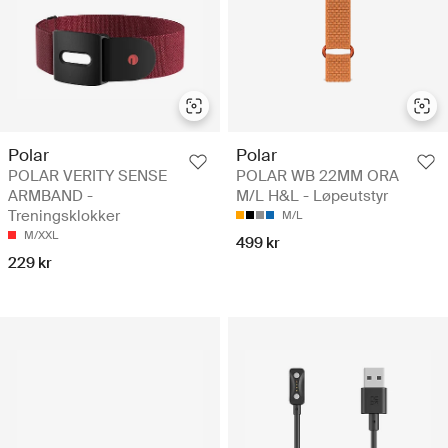
Polar
Polar
POLAR VERITY SENSE
POLAR WB 22MM ORA
ARMBAND -
M/L H&L - Løpeutstyr
Treningsklokker
M/L
M/XXL
499 kr
229 kr