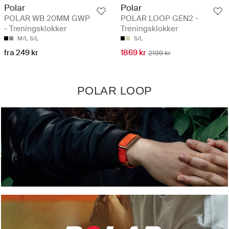
Polar
Polar
POLAR WB 20MM GWP
POLAR LOOP GEN2 -
- Treningsklokker
Treningsklokker
M/L
S/L
S/L
fra 249 kr
1869 kr
2199 kr
POLAR LOOP