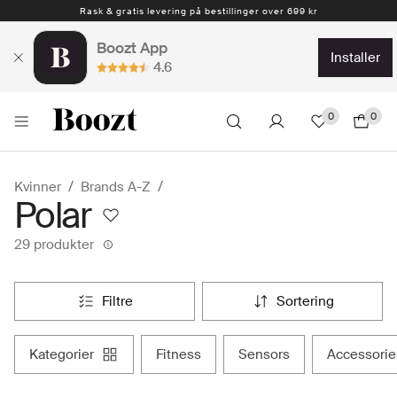
Rask & gratis levering på bestillinger over 699 kr
Boozt App
installer
4.6
0
0
Kvinner
Brands A-Z
Polar
29 produkter
filtre
sortering
kategorier
fitness
sensors
accessori