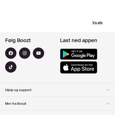
Vis alle
Følg Boozt
Last ned appen
Hjelp og support
Kundeservice
Levering
Mer fra Boozt
Returer
Betaling
Om Oss
Offisiell Boozt rabattkode