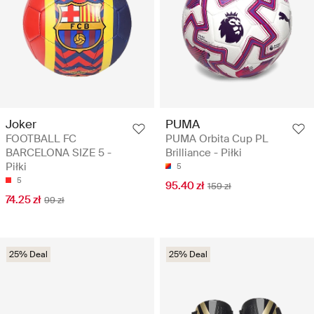
Joker
PUMA
FOOTBALL FC
PUMA Orbita Cup PL
BARCELONA SIZE 5 -
Brilliance - Piłki
Piłki
5
5
95.40 zł
159 zł
74.25 zł
99 zł
25% Deal
25% Deal