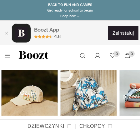
BACK TO FUN AND GAMES
Get ready for school to begin
Shop now →
Boozt App
zainstaluj
4.6
0
0
Ka
Czapki
Plecaki
przec
DZIEWCZYNKI
CHŁOPCY