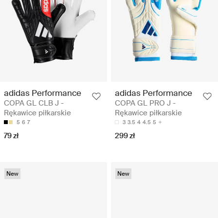
adidas Performance
adidas Performance
COPA GL CLB J -
COPA GL PRO J -
Rękawice piłkarskie
Rękawice piłkarskie
5
6
7
3
3.5
4
4.5
5
79 zł
299 zł
New
New