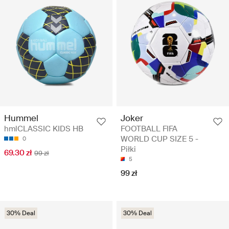
Joker
Hummel
FOOTBALL FIFA
hmlCLASSIC KIDS HB
WORLD CUP SIZE 5 -
0
Piłki
69.30 zł
99 zł
5
99 zł
30% Deal
30% Deal