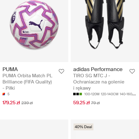
PUMA
adidas Performance
PUMA Orbita Match PL
TIRO SG MTC J -
Brilliance (FIFA Quality)
Ochraniacze na golenie
- Piłki
i rękawy
5
100-120M
120-140CM
140-160CM
179.25 zł
59.25 zł
239 zł
79 zł
40% Deal