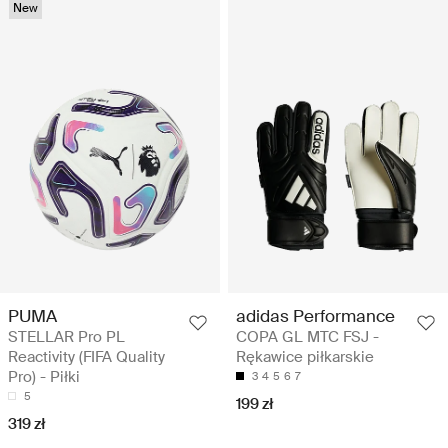
New
PUMA
adidas Performance
STELLAR Pro PL
COPA GL MTC FSJ -
Reactivity (FIFA Quality
Rękawice piłkarskie
Pro) - Piłki
3
4
5
6
7
5
199 zł
319 zł