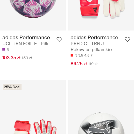
adidas Performance
adidas Performance
UCL TRN FOIL F - Piłki
PRED GL TRN J -
Rękawice piłkarskie
5
3
3.5
4.5
7
103.35 zł
159 zł
89.25 zł
119 zł
25% Deal