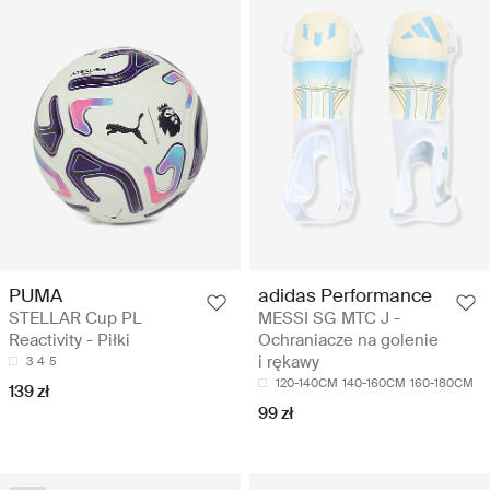
PUMA
adidas Performance
STELLAR Cup PL
MESSI SG MTC J -
Reactivity - Piłki
Ochraniacze na golenie
i rękawy
3
4
5
120-140CM
140-160CM
160-180CM
139 zł
99 zł