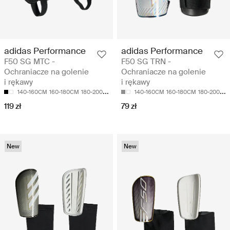
adidas Performance
adidas Performance
F50 SG MTC -
F50 SG TRN -
Ochraniacze na golenie
Ochraniacze na golenie
i rękawy
i rękawy
140-160CM
160-180CM
180-200CM
140-160CM
160-180CM
180-200CM
119 zł
79 zł
New
New