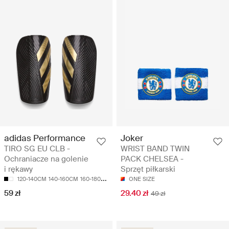
adidas Performance
Joker
TIRO SG EU CLB -
WRIST BAND TWIN
Ochraniacze na golenie
PACK CHELSEA -
i rękawy
Sprzęt piłkarski
120-140CM
140-160CM
160-180CM
ONE SIZE
59 zł
29.40 zł
49 zł