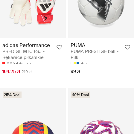
adidas Performance
PUMA
PRED GL MTC FSJ -
PUMA PRESTIGE ball -
Rękawice piłkarskie
Piłki
3
3.5
4
4.5
5.5
4
5
164.25 zł
99 zł
219 zł
25% Deal
40% Deal