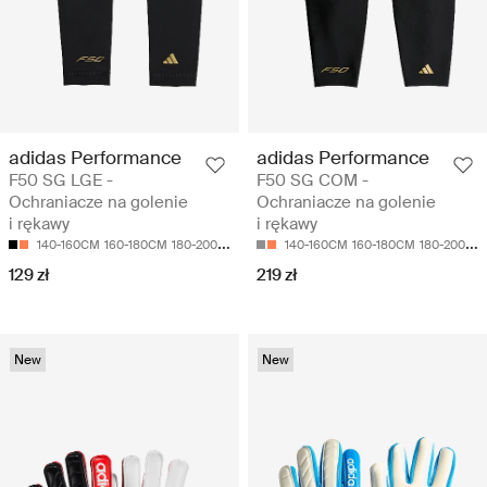
adidas Performance
adidas Performance
F50 SG LGE -
F50 SG COM -
Ochraniacze na golenie
Ochraniacze na golenie
i rękawy
i rękawy
140-160CM
160-180CM
180-200CM
140-160CM
160-180CM
180-200CM
129 zł
219 zł
New
New