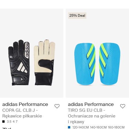
25% Deal
adidas Performance
adidas Performance
COPA GL CLB J -
TIRO SG EU CLB -
Rękawice piłkarskie
Ochraniacze na golenie
i rękawy
3.5
4
7
120-140CM
140-160CM
160-180CM