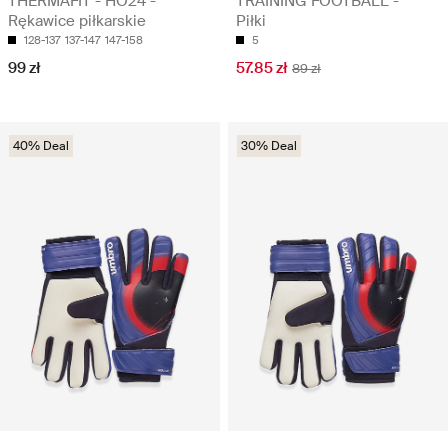
THERMAFIT - HO24 -
TRAINING FOOTBALL -
Rękawice piłkarskie
Piłki
128-137
137-147
147-158
5
99 zł
57.85 zł
89 zł
40% Deal
30% Deal