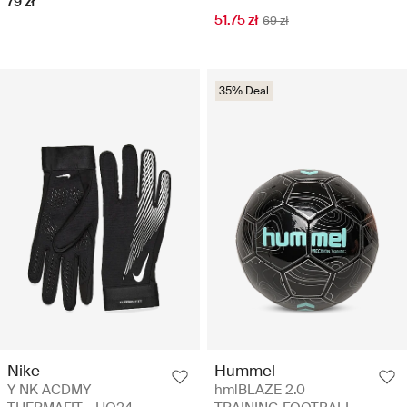
79 zł
51.75 zł
69 zł
35% Deal
Nike
Hummel
Y NK ACDMY
hmlBLAZE 2.0