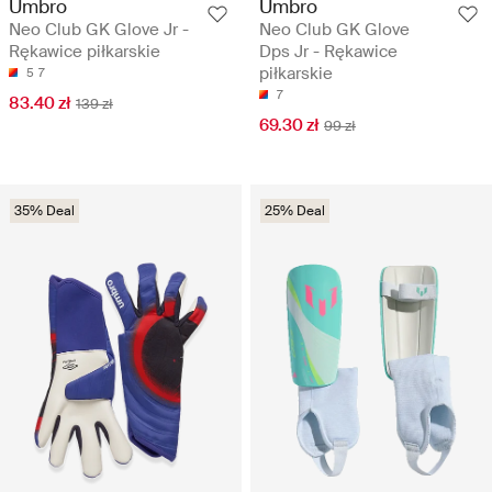
Umbro
Umbro
Neo Club GK Glove Jr -
Neo Club GK Glove
Rękawice piłkarskie
Dps Jr - Rękawice
piłkarskie
5
7
7
83.40 zł
139 zł
69.30 zł
99 zł
35% Deal
25% Deal