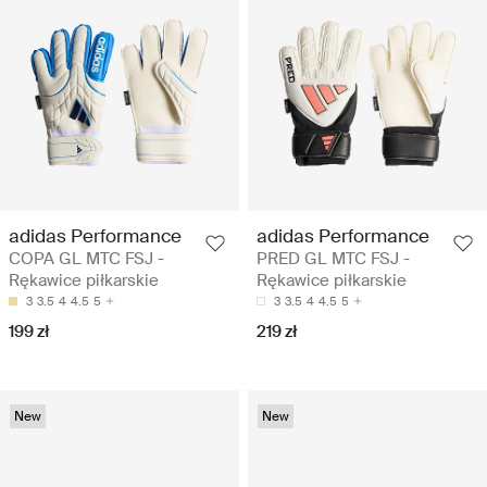
adidas Performance
adidas Performance
COPA GL MTC FSJ -
PRED GL MTC FSJ -
Rękawice piłkarskie
Rękawice piłkarskie
3
3.5
4
4.5
5
3
3.5
4
4.5
5
199 zł
219 zł
New
New