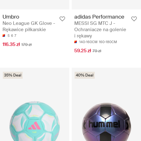
Umbro
adidas Performance
Neo League GK Glove -
MESSI SG MTC J -
Rękawice piłkarskie
Ochraniacze na golenie
i rękawy
5
6
7
140-160CM
160-180CM
116.35 zł
179 zł
59.25 zł
79 zł
35% Deal
40% Deal