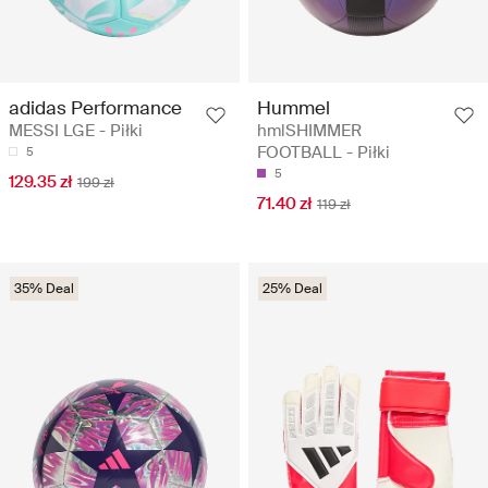
adidas Performance
Hummel
MESSI LGE - Piłki
hmlSHIMMER
FOOTBALL - Piłki
5
5
129.35 zł
199 zł
71.40 zł
119 zł
35% Deal
25% Deal