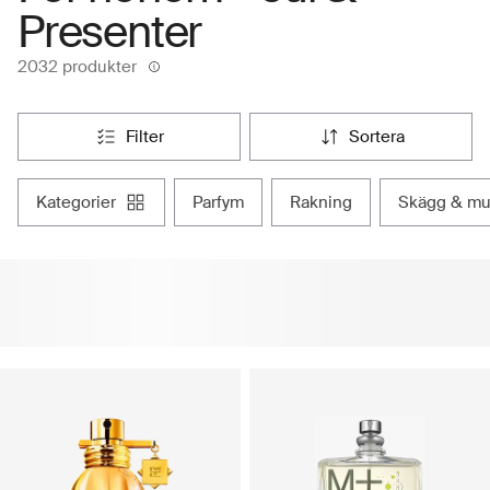
Presenter
2032 produkter
filter
sortera
kategorier
parfym
rakning
skägg & m