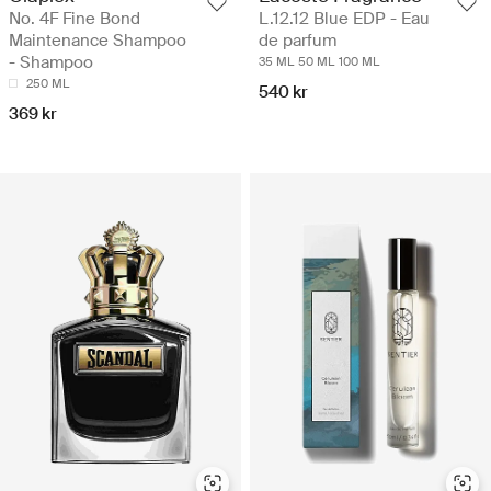
No. 4F Fine Bond
L.12.12 Blue EDP - Eau
Maintenance Shampoo
de parfum
- Shampoo
35 ML
50 ML
100 ML
250 ML
540 kr
369 kr