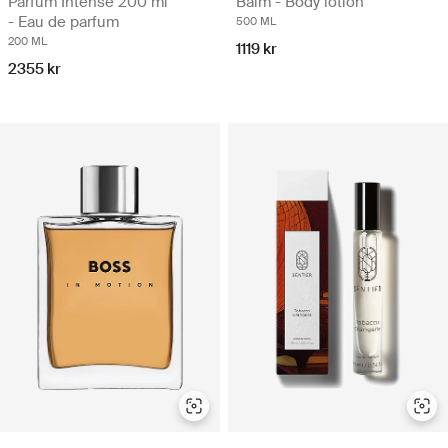
Parfum Intense 200 ml
Balm - Body lotion
- Eau de parfum
500 ML
200 ML
1119 kr
2355 kr