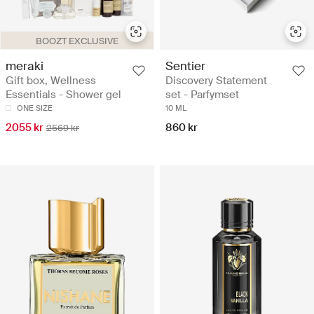
BOOZT EXCLUSIVE
meraki
Sentier
Gift box, Wellness
Discovery Statement
Essentials - Shower gel
set - Parfymset
ONE SIZE
10 ML
2055 kr
860 kr
2569 kr