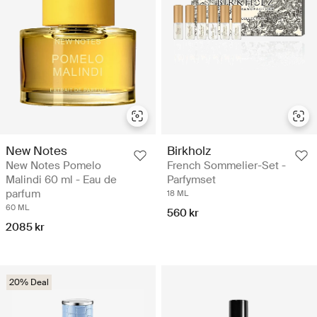
New Notes
Birkholz
New Notes Pomelo
French Sommelier-Set -
Malindi 60 ml - Eau de
Parfymset
parfum
18 ML
60 ML
560 kr
2085 kr
20% Deal