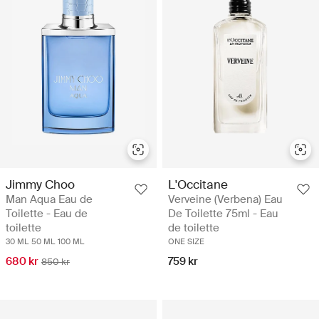
Jimmy Choo
L'Occitane
Man Aqua Eau de
Verveine (Verbena) Eau
Toilette - Eau de
De Toilette 75ml - Eau
toilette
de toilette
30 ML
50 ML
100 ML
ONE SIZE
680 kr
759 kr
850 kr