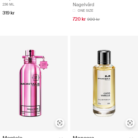
Nagelvård
236 ML
ONE SIZE
319 kr
720 kr
900 kr
Montale
Mancera