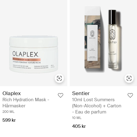
Olaplex
Sentier
Rich Hydration Mask -
10ml Lost Summers
Hårmasker
(Non-Alcohol) + Carton
- Eau de parfum
200 ML
10 ML
599 kr
405 kr