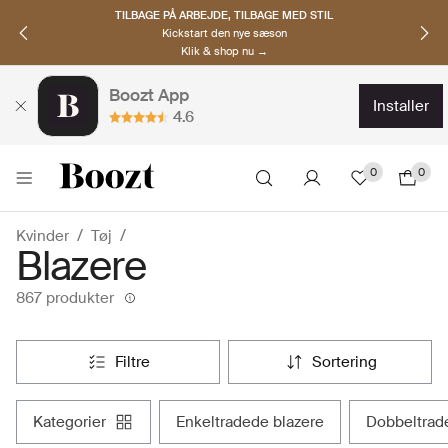
TILBAGE PÅ ARBEJDE, TILBAGE MED STIL
Kickstart den nye sæson
Klik & shop nu →
Boozt App
installer
4.6
0
0
Kvinder
Tøj
Blazere
867 produkter
filtre
sortering
kategorier
enkeltradede blazere
dobbeltrad