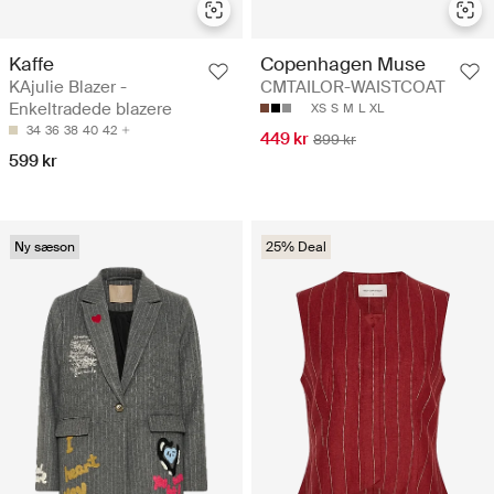
Kaffe
Copenhagen Muse
KAjulie Blazer -
CMTAILOR-WAISTCOAT
Enkeltradede blazere
XS
S
M
L
XL
34
36
38
40
42
449 kr
899 kr
599 kr
Ny sæson
25% Deal