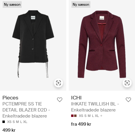
Ny sæson
Ny sæson
Pieces
ICHI
PCTEMPRE SS TIE
IHKATE TWILLISH BL -
DETAIL BLAZER D2D -
Enkeltradede blazere
Enkeltradede blazere
XS
S
M
L
XL
XS
S
M
L
XL
fra 499 kr
499 kr