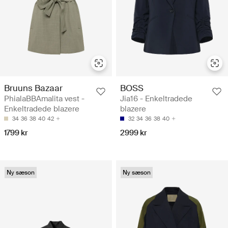
Bruuns Bazaar
BOSS
PhialaBBAmalita vest -
Jia16 - Enkeltradede
Enkeltradede blazere
blazere
34
36
38
40
42
32
34
36
38
40
1799 kr
2999 kr
Ny sæson
Ny sæson