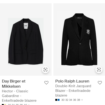
Day Birger et
Polo Ralph Lauren
Mikkelsen
Double-Knit Jacquard
Blazer - Enkeltradede
Hector - Classic
blazere
Gabardine -
Enkeltradede blazere
30
32
34
36
38
32
34
36
38
40