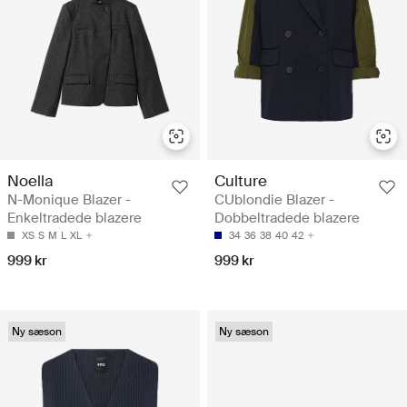
Noella
Culture
N-Monique Blazer -
CUblondie Blazer -
Enkeltradede blazere
Dobbeltradede blazere
XS
S
M
L
XL
34
36
38
40
42
999 kr
999 kr
Ny sæson
Ny sæson