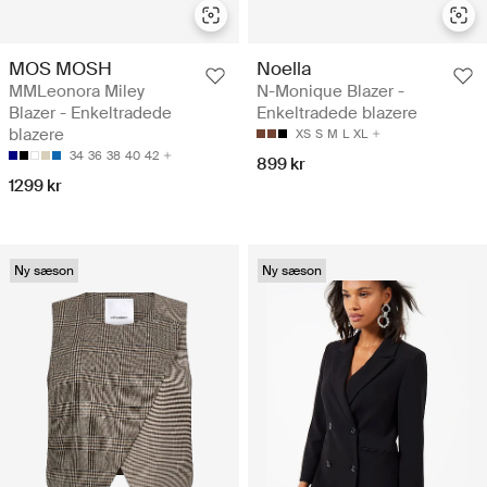
MOS MOSH
Noella
MMLeonora Miley
N-Monique Blazer -
Blazer - Enkeltradede
Enkeltradede blazere
blazere
XS
S
M
L
XL
34
36
38
40
42
899 kr
1299 kr
Ny sæson
Ny sæson