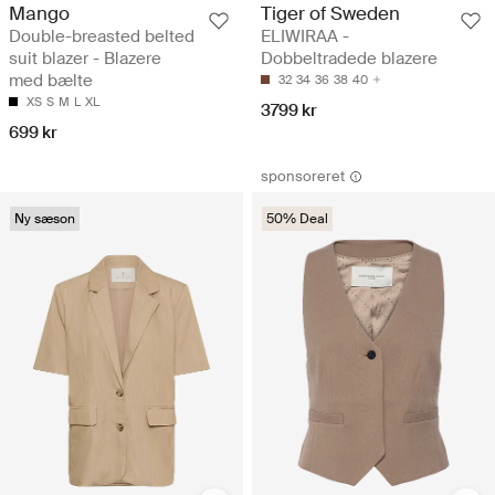
Mango
Tiger of Sweden
Double-breasted belted
ELIWIRAA -
suit blazer - Blazere
Dobbeltradede blazere
med bælte
32
34
36
38
40
XS
S
M
L
XL
3799 kr
699 kr
sponsoreret
Ny sæson
50% Deal