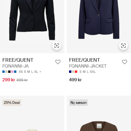
FREE/QUENT
FREE/QUENT
FQNANNI-JA
FQNANNI-JACKET
XS
S
M
L
XL
S
M
L
XXL
299 kr
499 kr
399 kr
25% Deal
Ny sæson