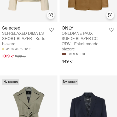
Selected
ONLY
SLFRELAXED DIMA LS
ONLDIANE FAUX
SHORT BLAZER - Korte
SUEDE BLAZER CC
blazere
OTW - Enkeltradede
blazere
34
36
38
40
42
XS
S
M
L
XL
1019 kr
1199 kr
449 kr
Ny sæson
Ny sæson