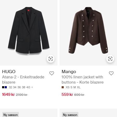
HUGO
Mango
Atana-2 - Enkeltradede
100% linen jacket with
blazere
buttons - Korte blazere
32
34
36
38
40
XS
S
M
XL
1649 kr
559 kr
2199 kr
699 kr
Ny sæson
Ny sæson