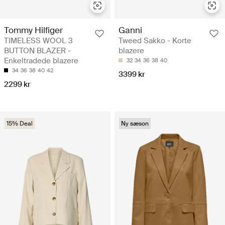
Tommy Hilfiger
Ganni
TIMELESS WOOL 3
Tweed Sakko - Korte
BUTTON BLAZER -
blazere
Enkeltradede blazere
32
34
36
38
40
34
36
38
40
42
3399 kr
2299 kr
15% Deal
Ny sæson