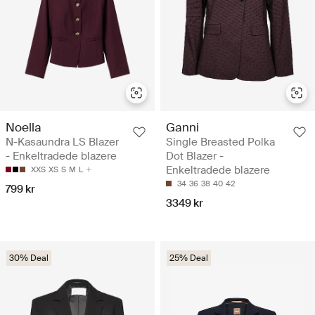
Noella
Ganni
N-Kasaundra LS Blazer
Single Breasted Polka
- Enkeltradede blazere
Dot Blazer -
Enkeltradede blazere
XXS
XS
S
M
L
34
36
38
40
42
799 kr
3349 kr
30% Deal
25% Deal