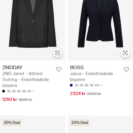
2NDDAY
BOSS
2ND Janet - Attired
Jarua - Enkeltradede
Suiting - Enkeltradede
blazere
blazere
32
34
36
38
40
32
34
36
38
40
2324 kr
3099 kr
1260 kr
1800 kr
25% Deal
20% Deal