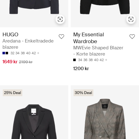
HUGO
My Essential
Aredana - Enkeltradede
Wardrobe
blazere
MWEvie Shaped Blazer
32
34
38
40
42
- Korte blazere
34
36
38
40
42
1649 kr
2199 kr
1200 kr
25% Deal
30% Deal