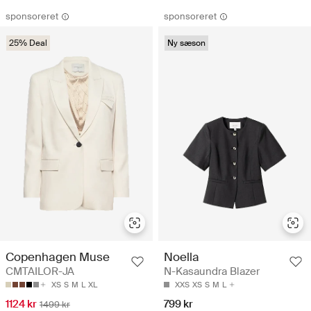
sponsoreret
sponsoreret
25% Deal
Ny sæson
Copenhagen Muse
Noella
CMTAILOR-JA
N-Kasaundra Blazer
XS
S
M
L
XL
XXS
XS
S
M
L
1124 kr
799 kr
1499 kr