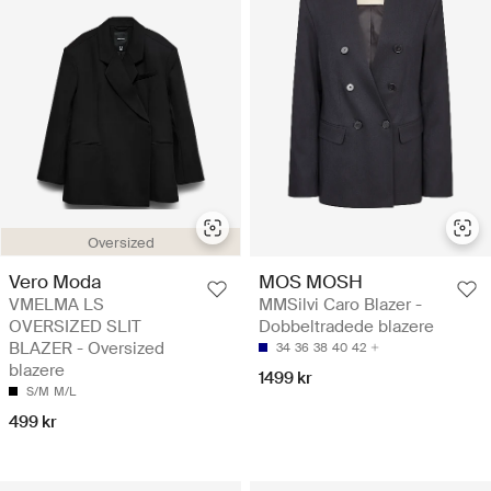
Oversized
Vero Moda
MOS MOSH
VMELMA LS
MMSilvi Caro Blazer -
OVERSIZED SLIT
Dobbeltradede blazere
BLAZER - Oversized
34
36
38
40
42
blazere
1499 kr
S/M
M/L
499 kr