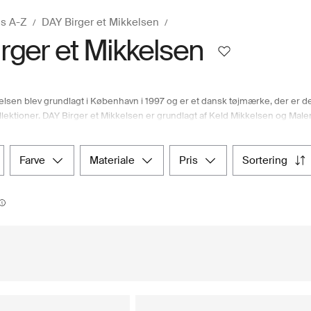
s A-Z
DAY Birger et Mikkelsen
rger et Mikkelsen
elsen blev grundlagt i København i 1997 og er et dansk tøjmærke, der er de
ktioner. DAY Birger et Mikkelsen er grundlagt af Keld Mikkelsen og Male
. De skaber tøjkollektioner, der tilbyder nytænkte klassikere, stærke tøjv
robe, der afspejler din personlighed og styrke, med DAY Birger et Mikkelsen
ge beklædningsgenstande. Som Nordens førende modehus giver Boozt.com d
farve
materiale
pris
sortering
s modeeksperter. Det giver dig mulighed for nemt at opdatere både sæs