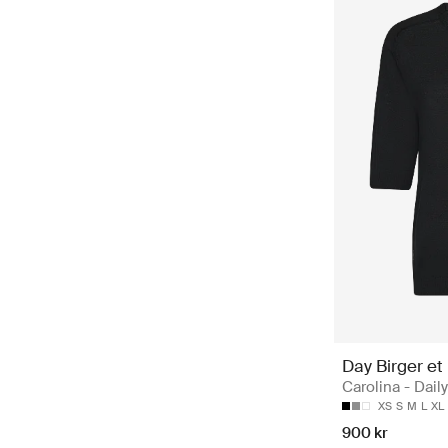
Day Birger et
Carolina - Dail
XS
S
M
L
XL
900 kr