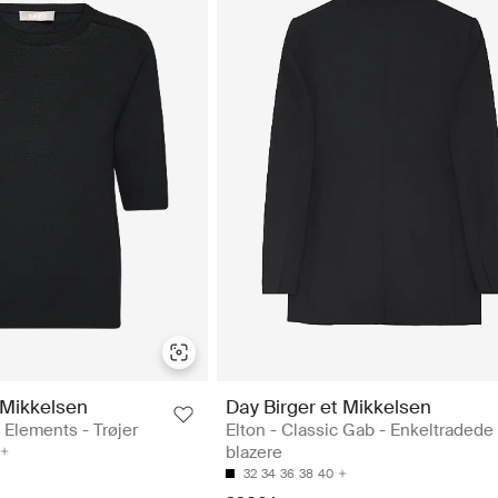
 Mikkelsen
Day Birger et Mikkelsen
y Elements - Trøjer
Elton - Classic Gab - Enkeltradede
blazere
32
34
36
38
40