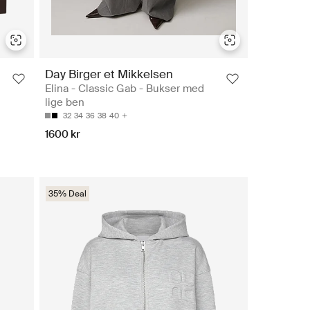
Day Birger et Mikkelsen
Elina - Classic Gab - Bukser med
lige ben
32
34
36
38
40
1600 kr
35% Deal