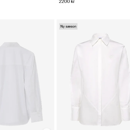
2200 kr
Ny sæson