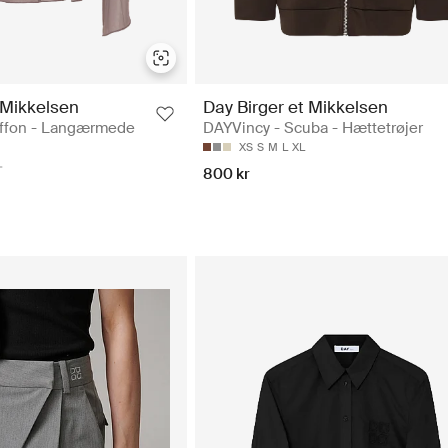
 Mikkelsen
Day Birger et Mikkelsen
iffon - Langærmede
DAYVincy - Scuba - Hættetrøjer
XS
S
M
L
XL
800 kr