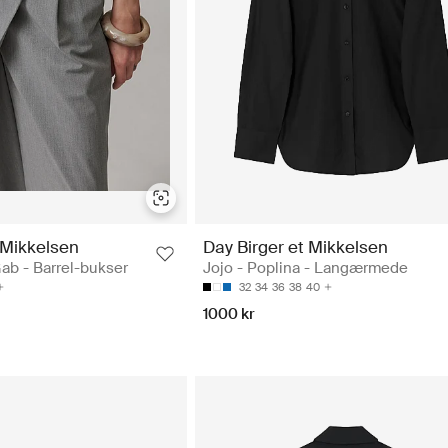
 Mikkelsen
Day Birger et Mikkelsen
Gab - Barrel-bukser
Jojo - Poplina - Langærmede
32
34
36
38
40
1000 kr