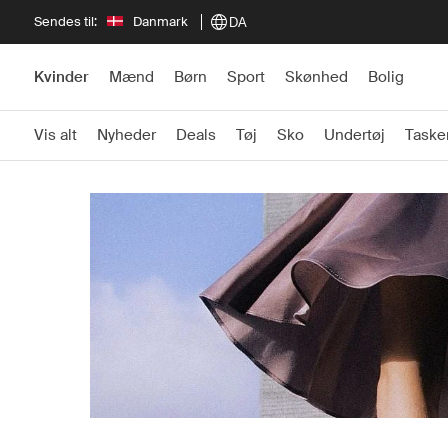
Sendes til:
Danmark
DA
Kvinder
Mænd
Børn
Sport
Skønhed
Bolig
Vis alt
Nyheder
Deals
Tøj
Sko
Undertøj
Taske