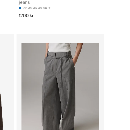
jeans
32
34
36
38
40
1200 kr