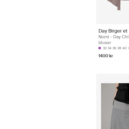
Day Birger et
Nomi - Day Ch
bluser
32
34
36
38
40
1400 kr