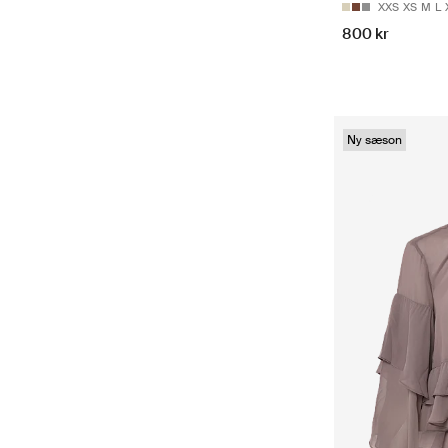
XXS
XS
M
L
800 kr
Ny sæson