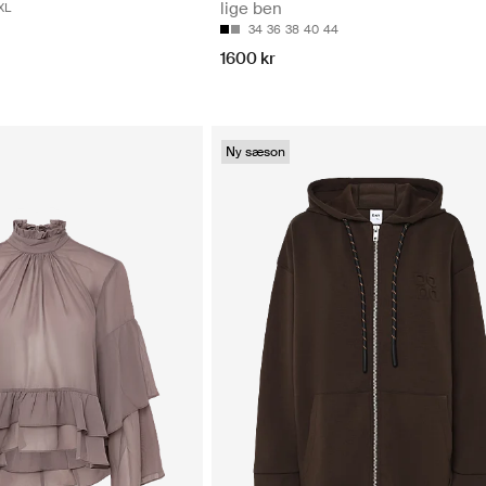
lige ben
XL
34
36
38
40
44
1600 kr
Ny sæson