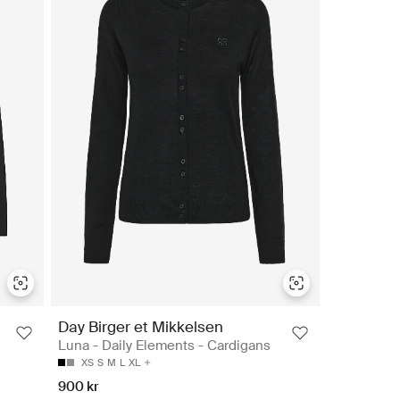
Day Birger et Mikkelsen
Luna - Daily Elements - Cardigans
XS
S
M
L
XL
900 kr