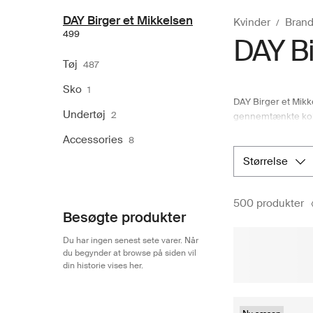
DAY Birger et Mikkelsen
Kvinder
Brand
499
DAY Bi
Tøj
487
Sko
1
DAY Birger et Mikk
Undertøj
2
gennemtænkte kolle
bohemisk tankegang
Accessories
8
at opbygge en garde
overtøj og festli
størrelse
sammensat af vore
500 produkter
Besøgte produkter
Du har ingen senest sete varer. Når
du begynder at browse på siden vil
din historie vises her.