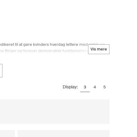
dikeret til at gøre kvinders hverdag lettere med enkle og
vis mere
ne Birger og forener demokratisk funktionalitet med en
alg og hverdagsluksus til selvstændige kvinder. Det er nemt
s alsidige kollektioner, der indeholder alt fra basistøj til
ig et nøje udvalg af DAY Birger et Mikkelsen dametøj
on- og hverdagsgarderoben.
Display:
3
4
5