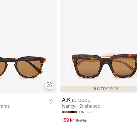
BUYERS' PICK
A.Kjærbede
Frame
Nancy - D-shaped
E
ONE SIZE
159 kr
199 kr