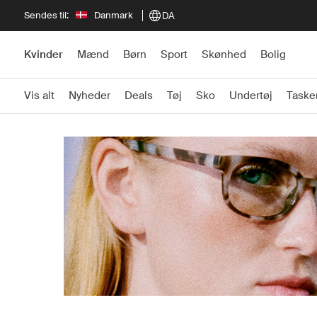
Sendes til:
Danmark
DA
Kvinder
Mænd
Børn
Sport
Skønhed
Bolig
Vis alt
Nyheder
Deals
Tøj
Sko
Undertøj
Taske