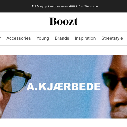
Fri fragt på ordrer over 499 kr* -
*Se mere
r
Accessories
Young
Brands
Inspiration
Streetstyle