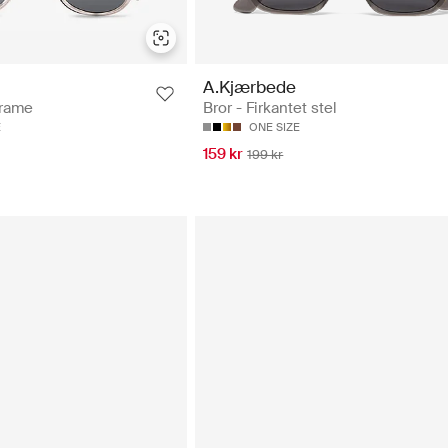
A.Kjærbede
Frame
Bror - Firkantet stel
E
ONE SIZE
159 kr
199 kr