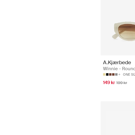
A.Kjærbede
Winnie - Roun
ONE SI
149 kr
199 kr