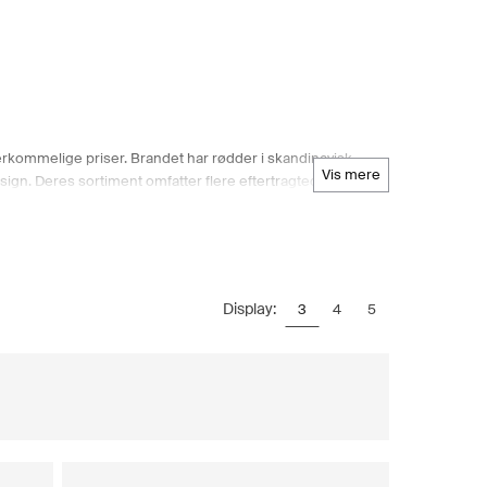
rkommelige priser. Brandet har rødder i skandinavisk
vis mere
 design. Deres sortiment omfatter flere eftertragtede styles
 deres moderne styles vil du være klar til at nyde de
e nordisk modevarehus, tilbyder nøje udvalgte produkter
lbriller til kvinder i Boozt.com's sortiment og vælge
Display:
3
4
5