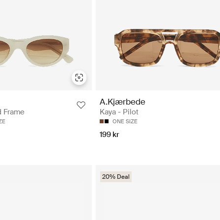
A.Kjærbede
d Frame
Kaya - Pilot
ZE
ONE SIZE
199 kr
20% Deal