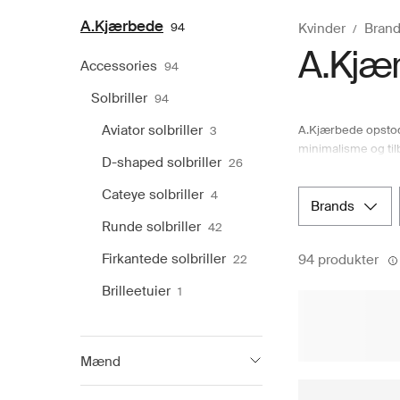
A.Kjærbede
94
Kvinder
Brand
A.Kjæ
Accessories
94
Solbriller
94
Aviator solbriller
A.Kjærbede opstod 
3
minimalisme og tilb
D-shaped solbriller
26
som Winnie og Nanc
første solrige og 
Cateye solbriller
4
og enestående bran
brands
mellem forskellige
Runde solbriller
42
Firkantede solbriller
94 produkter
22
Brilleetuier
1
Mænd