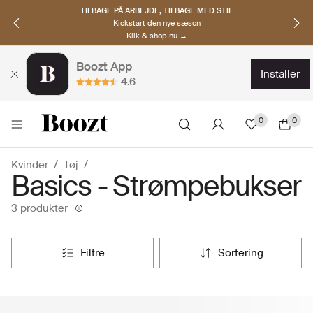
TILBAGE PÅ ARBEJDE, TILBAGE MED STIL
Kickstart den nye sæson
Klik & shop nu →
Boozt App
installer
4.6
0
0
Kvinder
Tøj
Basics - Strømpebukser
3 produkter
filtre
sortering