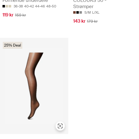
Formende underdele
COLOURS 50 -
Strømper
36-38
40-42
44-46
48-50
S/M
L/XL
119 kr
159 kr
143 kr
179 kr
25% Deal