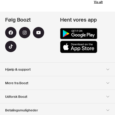
Vis alt
Følg Boozt
Hent vores app
Hjælp & support
Kundeservice
Levering
Mere fra Boozt
Retur
Betaling
Om Os
Officiel rabatkode
Udforsk Boozt
Gavekort
Vores apps
Karriere
Firmainformation
Club Boozt
Betalingsmuligheder
Investorrelationer
Ansvar