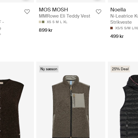
MOS MOSH
Noella
MMRowe Eli Teddy Vest
N-Leatrice Kn
 -
Strikveste
XS
S
M
L
XL
e
XS/S
S/M
L/X
899 kr
499 kr
Ny sæson
25% Deal