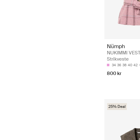
Nümph
NUKIMMI VEST
Strikveste
34
36
38
40
42
800 kr
25% Deal