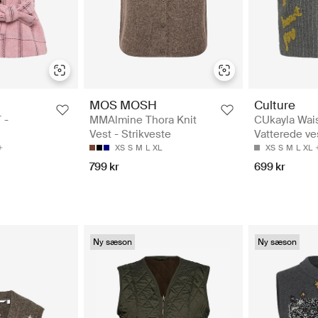
MOS MOSH
Culture
 -
MMAlmine Thora Knit
CUkayla Wais
Vest - Strikveste
Vatterede ve
XS
S
M
L
XL
XS
S
M
L
XL
799 kr
699 kr
Ny sæson
Ny sæson