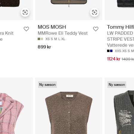
MOS MOSH
Tommy Hilf
a Knit
MMRowe Eli Teddy Vest
LW PADDED
te
STRIPE VEST
XS
S
M
L
XL
Vatterede ve
899 kr
XXS
XS
S
M
1124 kr
1499 k
Ny sæson
Ny sæson