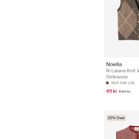
Noella
N-Laiana Knit V
Strikveste
XS/S
S/M
L/XL
411 kr
549 kr
25% Deal