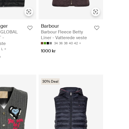
iger
Barbour
 GLOBAL
Barbour Fleece Betty
 -
Liner - Vatterede veste
ste
34
36
38
40
42
L
1000 kr
r
30% Deal