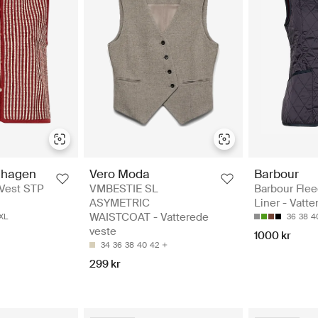
hagen
Vero Moda
Barbour
 Vest STP
VMBESTIE SL
Barbour Flee
ASYMETRIC
Liner - Vatt
WAISTCOAT - Vatterede
XL
36
38
4
veste
1000 kr
34
36
38
40
42
299 kr