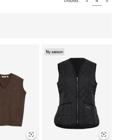
Display:
3
4
5
Ny sæson