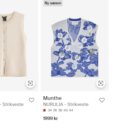
Ny sæson
Munthe
- Strikveste
NURULIA - Strikveste
34
36
38
40
44
1999 kr