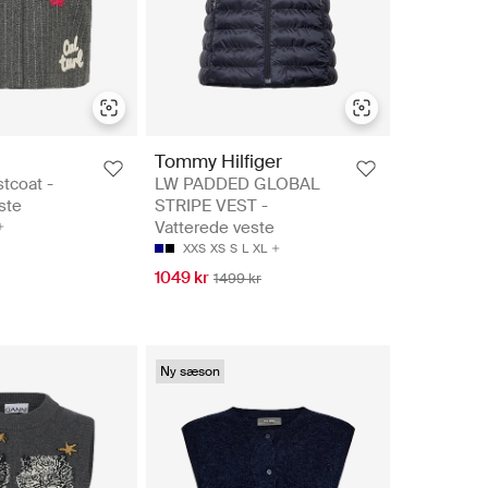
Tommy Hilfiger
tcoat -
LW PADDED GLOBAL
ste
STRIPE VEST -
Vatterede veste
XXS
XS
S
L
XL
1049 kr
1499 kr
Ny sæson