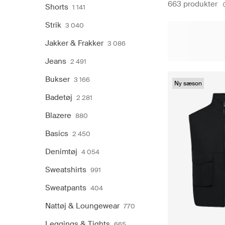
663 produkter
Shorts
1 141
Strik
3 040
Jakker & Frakker
3 086
Jeans
2 491
Bukser
3 166
Ny sæson
Badetøj
2 281
Blazere
880
Basics
2 450
Denimtøj
4 054
Sweatshirts
991
Sweatpants
404
Nattøj & Loungewear
770
Leggings & Tights
665