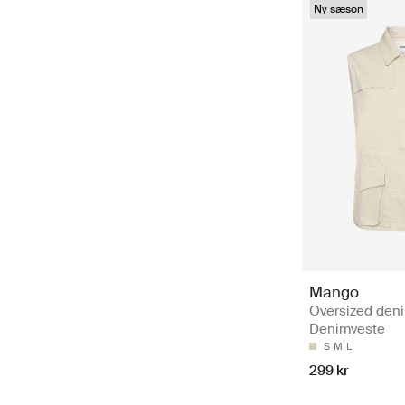
Ny sæson
Mango
Oversized deni
Denimveste
S
M
L
299 kr