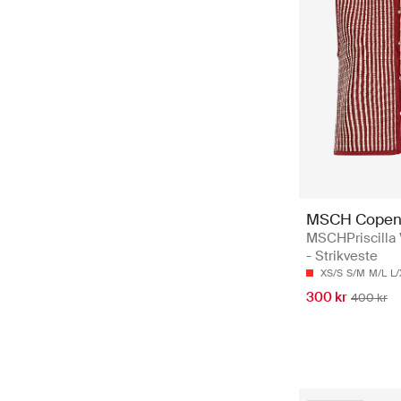
MSCH Copen
MSCHPriscilla
- Strikveste
XS/S
S/M
M/L
L/
300 kr
400 kr