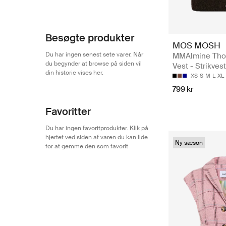
Besøgte produkter
MOS MOSH
Du har ingen senest sete varer. Når
MMAlmine Thor
du begynder at browse på siden vil
Vest - Strikves
din historie vises her.
XS
S
M
L
XL
799 kr
Favoritter
Du har ingen favoritprodukter. Klik på
hjertet ved siden af varen du kan lide
Ny sæson
for at gemme den som favorit