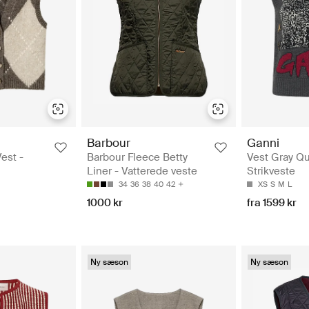
Barbour
Ganni
est -
Barbour Fleece Betty
Vest Gray Qui
Liner - Vatterede veste
Strikveste
34
36
38
40
42
XS
S
M
L
1000 kr
fra 1599 kr
Ny sæson
Ny sæson