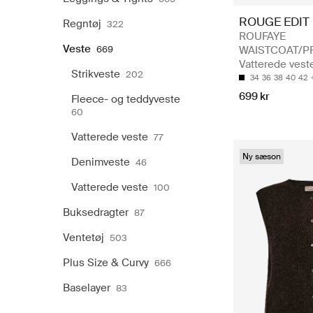
ROUGE EDIT
Regntøj
322
ROUFAYE
Veste
669
WAISTCOAT/PF
Vatterede vest
Strikveste
202
34
36
38
40
42
699 kr
Fleece- og teddyveste
60
Vatterede veste
77
Ny sæson
Denimveste
46
Vatterede veste
100
Buksedragter
87
Ventetøj
503
Plus Size & Curvy
666
Baselayer
83