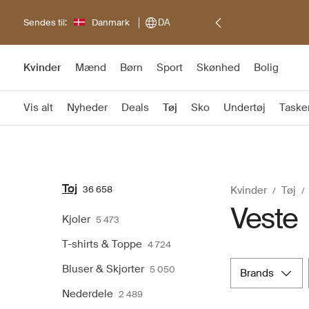
Sendes til:
Danmark
DA
Kvinder
Mænd
Børn
Sport
Skønhed
Bolig
Vis alt
Nyheder
Deals
Tøj
Sko
Undertøj
Taske
Tøj
36 658
Kvinder
Tøj
Veste
Kjoler
5 473
T-shirts & Toppe
4 724
Bluser & Skjorter
5 050
brands
Nederdele
2 489