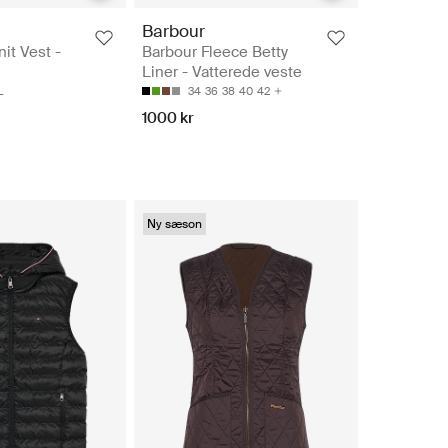
Barbour
it Vest -
Barbour Fleece Betty
Liner - Vatterede veste
L
34
36
38
40
42
1000 kr
Ny sæson