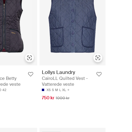
Lollys Laundry
ce Betty
CairoLL Quilted Vest -
erede veste
Vatterede veste
0
42
XS
S
M
L
XL
750 kr
1000 kr