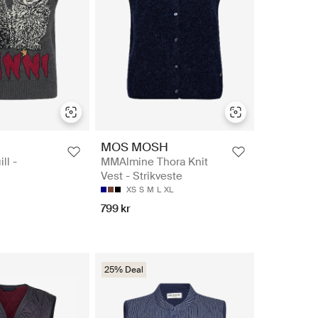
MOS MOSH
ll -
MMAlmine Thora Knit
Vest - Strikveste
XS
S
M
L
XL
799 kr
25% Deal