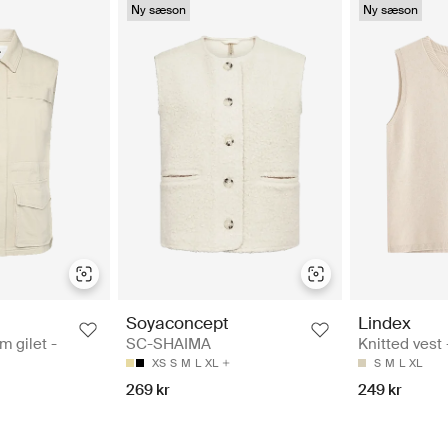
Ny sæson
Ny sæson
Soyaconcept
Lindex
m gilet -
SC-SHAIMA
Knitted vest 
XS
S
M
L
XL
S
M
L
XL
269 kr
249 kr