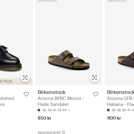
' PICK
Birkenstock
Birkenstoc
olished
Arizona BFBC Mocca -
Arizona SFB
ers
Flade Sandaler
Habana - Fla
36
40
41
43
44
36
38
39
41
4
850 kr
1100 kr
sponsoreret