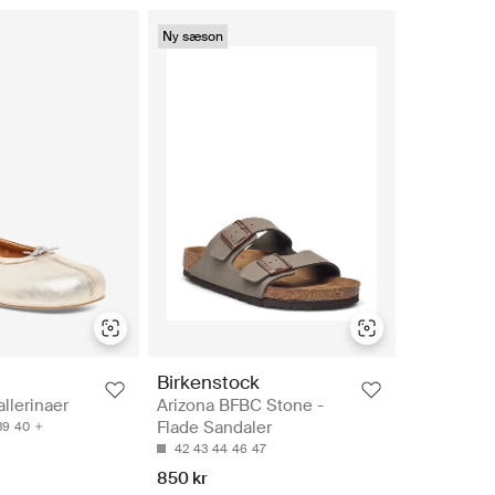
Ny sæson
Birkenstock
llerinaer
Arizona BFBC Stone -
Flade Sandaler
39
40
42
43
44
46
47
850 kr