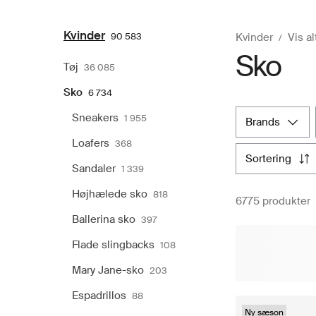
Kvinder
90 583
Kvinder
Vis al
Sko
Tøj
36 085
Sko
6 734
Sneakers
1 955
brands
Loafers
368
sortering
Sandaler
1 339
Højhælede sko
818
6775 produkter
Ballerina sko
397
Flade slingbacks
108
Mary Jane-sko
203
Espadrillos
88
Ny sæson