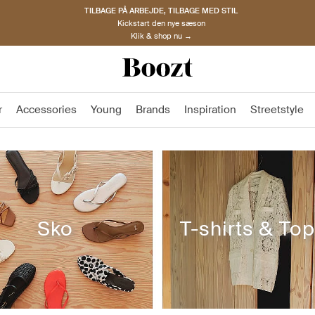
TILBAGE PÅ ARBEJDE, TILBAGE MED STIL
Kickstart den nye sæson
Klik & shop nu →
r
Accessories
Young
Brands
Inspiration
Streetstyle
Sko
T-shirts & To