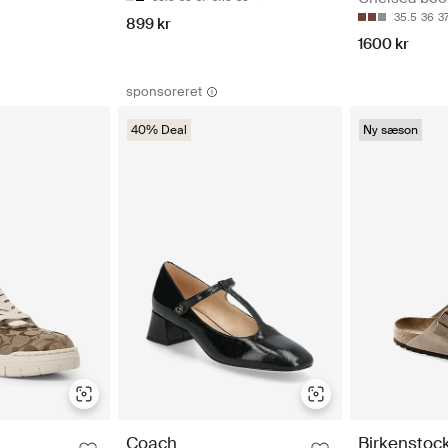
35.5
36
3
899 kr
1600 kr
sponsoreret
40% Deal
Ny sæson
Birkenstoc
Coach