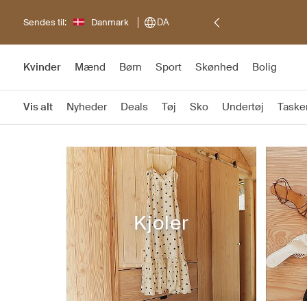
Sendes til:
Danmark
DA
Kvinder
Mænd
Børn
Sport
Skønhed
Bolig
Vis alt
Nyheder
Deals
Tøj
Sko
Undertøj
Taske
Kjoler