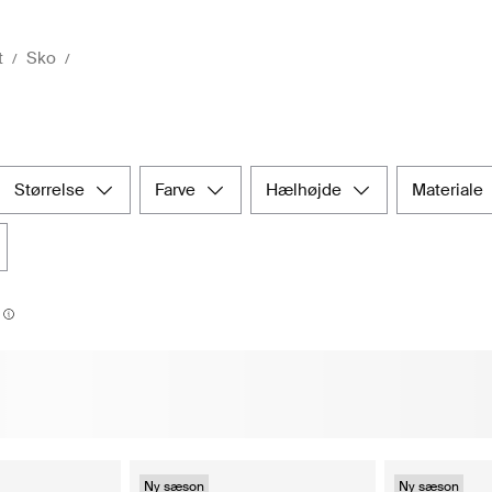
t
Sko
størrelse
farve
hælhøjde
materiale
Ny sæson
Ny sæson