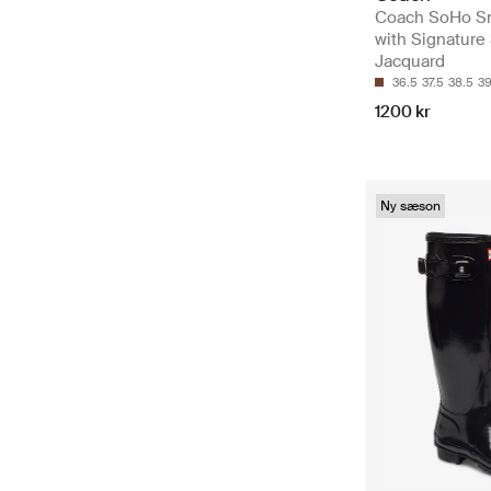
Coach SoHo S
with Signature
Jacquard
36.5
37.5
38.5
39
1200 kr
Ny sæson