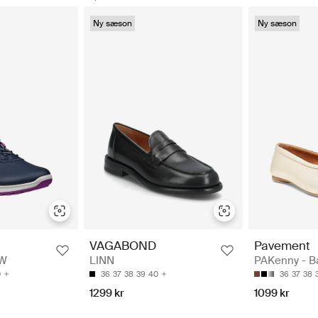
Ny sæson
Ny sæson
Pavement
VAGABOND
PAKenny - Ba
 W
LINN
36
37
38
0
36
37
38
39
40
1099 kr
1299 kr