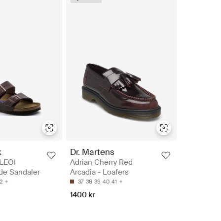
k
Dr. Martens
 LEOI
Adrian Cherry Red
de Sandaler
Arcadia - Loafers
2
37
38
39
40
41
1400 kr