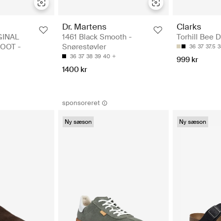
Dr. Martens
Clarks
GINAL
1461 Black Smooth -
Torhill Bee 
OOT -
Snørestøvler
36
37
37.5
3
36
37
38
39
40
999 kr
1400 kr
sponsoreret
Ny sæson
Ny sæson