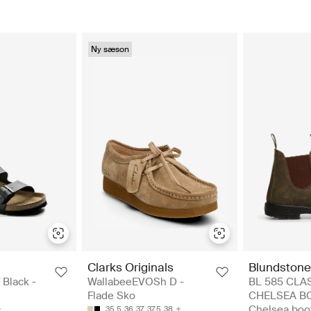
Ny sæson
Clarks Originals
Blundstone
 Black -
WallabeeEVOSh D -
BL 585 CLA
Flade Sko
CHELSEA BO
Chelsea boo
35.5
36
37
37.5
38