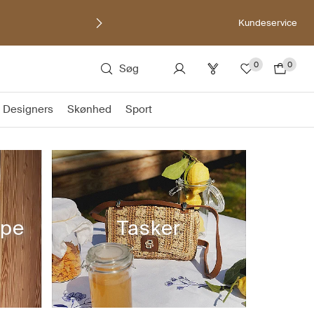
Kundeservice
0
0
Søg
Designers
Skønhed
Sport
ppe
Tasker