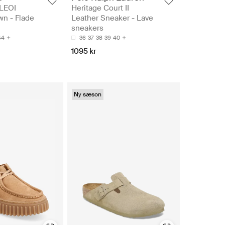
 LEOI
Heritage Court II
wn - Flade
Leather Sneaker - Lave
sneakers
44
36
37
38
39
40
1095 kr
Ny sæson