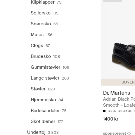
Klipklapper
75
Sejlersko
115
Snøresko
65
Mules
156
Clogs
67
Brudesko
108
Gummistøvler
109
Lange støvler
263
BUYERS
Støvler
823
Dr. Martens
Adrian Black P
Hjemmesko
84
Smooth - Loaf
Badesandaler
75
36
37
38
39
40
1400 kr
Skotilbehør
177
Undertøj
3 803
sponsoreret