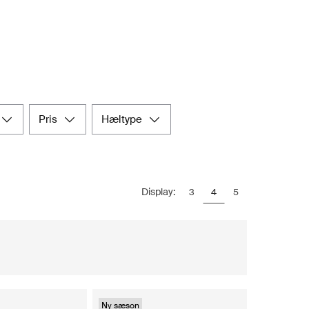
pris
hæltype
Display:
3
4
5
Ny sæson