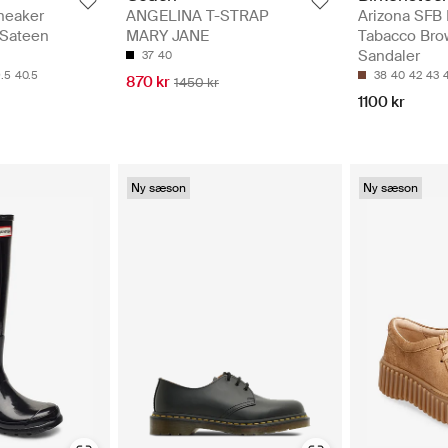
Arizona SFB
neaker
ANGELINA T-STRAP
Tabacco Bro
 Sateen
MARY JANE
Sandaler
37
40
38
40
42
43
.5
40.5
870 kr
1450 kr
1100 kr
Ny sæson
Ny sæson