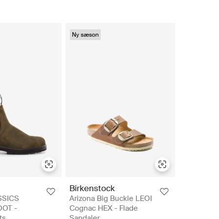
Ny sæson
Birkenstock
SSICS
Arizona Big Buckle LEOI
OT -
Cognac HEX - Flade
ts
Sandaler