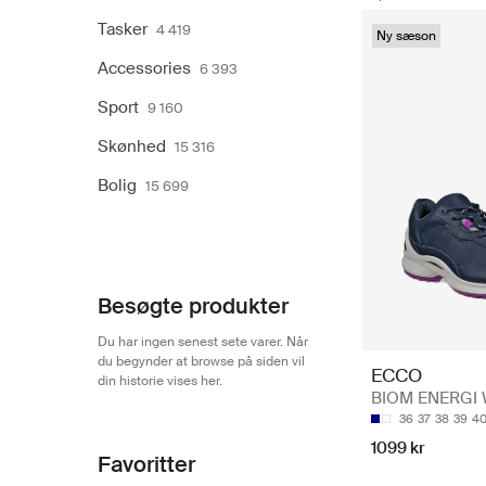
Tasker
4 419
Ny sæson
Accessories
6 393
Sport
9 160
Skønhed
15 316
Bolig
15 699
Besøgte produkter
Du har ingen senest sete varer. Når
du begynder at browse på siden vil
ECCO
din historie vises her.
BIOM ENERGI
36
37
38
39
4
1099 kr
Favoritter