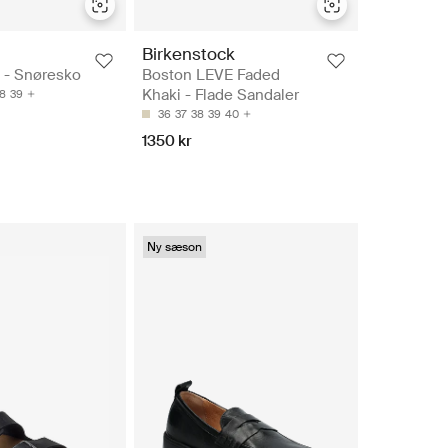
Birkenstock
D - Snøresko
Boston LEVE Faded
Khaki - Flade Sandaler
8
39
36
37
38
39
40
1350 kr
Ny sæson