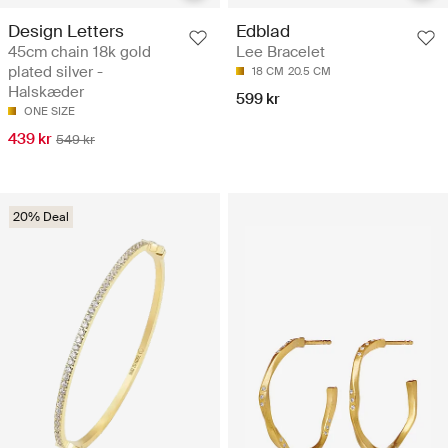
Design Letters
Edblad
45cm chain 18k gold
Lee Bracelet
plated silver -
18 CM
20.5 CM
Halskæder
599 kr
ONE SIZE
439 kr
549 kr
20% Deal