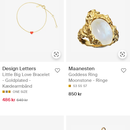
Design Letters
Maanesten
Little Big Love Bracelet
Goddess Ring
- Goldplated -
Moonstone - Ringe
Kædearmbånd
53
55
57
ONE SIZE
850 kr
486 kr
649 kr