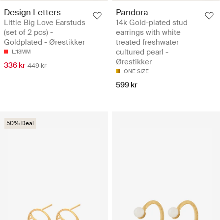
Design Letters
Pandora
Little Big Love Earstuds
14k Gold-plated stud
(set of 2 pcs) -
earrings with white
Goldplated - Ørestikker
treated freshwater
cultured pearl -
L:13MM
Ørestikker
336 kr
449 kr
ONE SIZE
599 kr
50% Deal