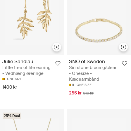
Julie Sandlau
SNÖ of Sweden
Little tree of life earring
Siri stone brace g/clear
- Vedhæng øreringe
- Onesize -
Kædearmbånd
ONE SIZE
ONE SIZE
1400 kr
255 kr
319 kr
25% Deal