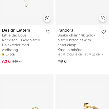
Design Letters
Pandora
Little Big Love
Snake chain 14k gold-
Necklace - Goldplated -
plated bracelet with
Halskæder med
heart clasp -
vedhæng
Kædearmbånd
L:42CM
16 CM
17 CM
18 CM
19 CM
20 CM
721 kr
749 kr
849 kr