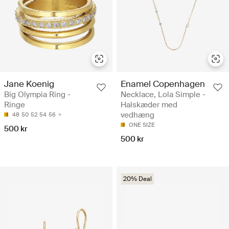
Jane Koenig
Enamel Copenhagen
Big Olympia Ring -
Necklace, Lola Simple -
Ringe
Halskæder med
vedhæng
48
50
52
54
56
ONE SIZE
500 kr
500 kr
20% Deal