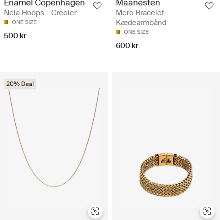
Enamel Copenhagen
Maanesten
Nela Hoops - Creoler
Mero Bracelet -
Kædearmbånd
ONE SIZE
ONE SIZE
500 kr
600 kr
20% Deal