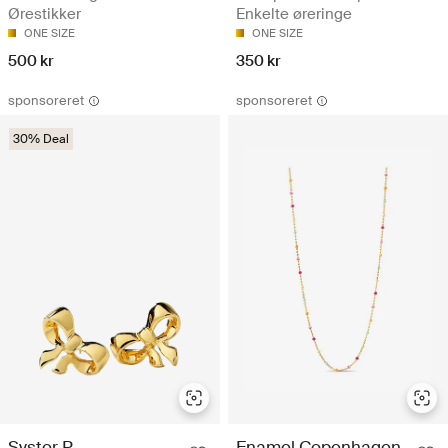
Ørestikker
Enkelte øreringe
ONE SIZE
ONE SIZE
500 kr
350 kr
sponsoreret
sponsoreret
30% Deal
Syster P
Enamel Copenhagen