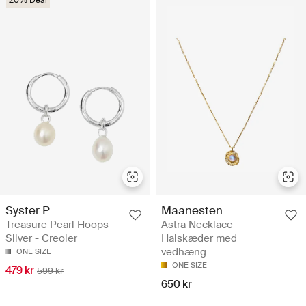
20% Deal
Syster P
Maanesten
Treasure Pearl Hoops
Astra Necklace -
Silver - Creoler
Halskæder med
vedhæng
ONE SIZE
ONE SIZE
479 kr
599 kr
650 kr