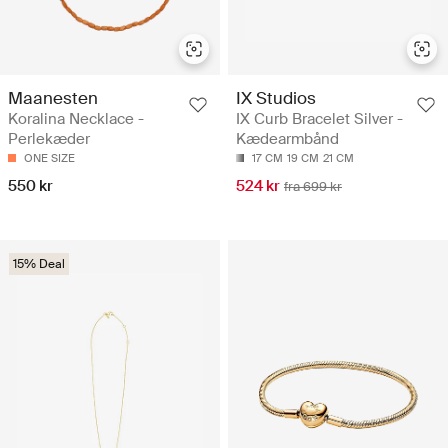
Maanesten
IX Studios
Koralina Necklace -
IX Curb Bracelet Silver -
Perlekæder
Kædearmbånd
ONE SIZE
17 CM
19 CM
21 CM
550 kr
524 kr
fra 699 kr
15% Deal