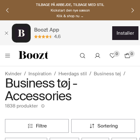
OPDAG NORDISKE BRANDS
Must-haves til den nye sæson
Klik & shop nu →
Boozt App
installer
4.6
0
0
Kvinder
Inspiration
Hverdags stil
Business tøj
Business tøj -
Accessories
1838 produkter
filtre
sortering